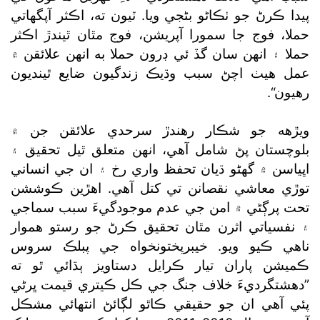
پيدا ڪرڻ جو ٺڪاڻو بڻجي ويا. ٽيون ته، اڪثر آپگهاتي
حملا، فوج جا سمورا آپريشن، فوج مٿان ٿيندڙ اڪثر
حملا ۽ انهن سان گڏ ئي ڊرون حملا به انهن علائقن ۾
عمل هيٺ اچڻ سبب وڌيڪ زندگيون ضايع ٿينديون
رهيون“.
ويڙهه جو شڪار رهندڙ سرحدي علائقن جن ۾
بلوچستان پڻ شامل آهي، انهن متعلق ٿيل تحقيق ۽
اڀياسن ۾ گھڻو ڌيان تحفظ واري رخ ۽ ان جي انساني
توڙي معاشي نقصانن تي کتل آهي. اهڙين ڪوششن
تحت پرڳڻي ۾ امن جي عدم موجودگيءَ سبب سماجي
۽ نفسياتي اثرن مٿان تحقيق ڪرڻ جو رستو هموار
ناهي ڪيو ويو. خيبرپختونخواه جي پبلڪ سروس
ڪميشن پاران تيار ڪرايل دستاويز ٻڌائي ٿو ته
”دهشتگرديءَ خلاف جنگ جي ڪل ڪيتري قيمت ڀرڻي
پئي آهي ان جو حقيقي ڪاٿو لڳائڻ انتهائي مشڪل