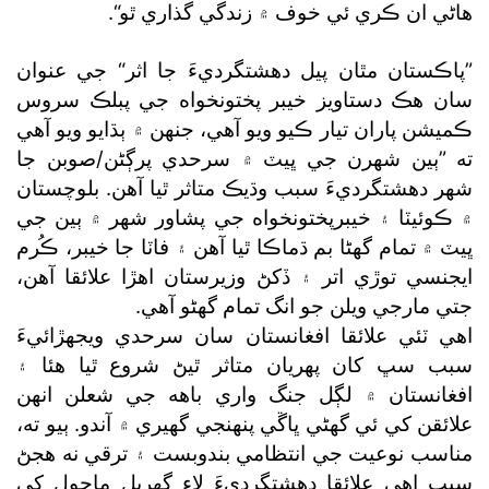
هاڻي ان ڪري ئي خوف ۾ زندگي گذاري ٿو“.
”پاڪستان مٿان پيل دهشتگرديءَ جا اثر“ جي عنوان
سان هڪ دستاويز خيبر پختونخواه جي پبلڪ سروس
ڪميشن پاران تيار ڪيو ويو آهي، جنهن ۾ ٻڌايو ويو آهي
ته ”ٻين شهرن جي ڀيٽ ۾ سرحدي پرڳڻن/صوبن جا
شهر دهشتگرديءَ سبب وڌيڪ متاثر ٿيا آهن. بلوچستان
۾ ڪوئيٽا ۽ خيبرپختونخواه جي پشاور شهر ۾ ٻين جي
ڀيٽ ۾ تمام گھڻا بم ڌماڪا ٿيا آهن ۽ فاٽا جا خيبر، ڪُرم
ايجنسي توڙي اتر ۽ ڏکڻ وزيرستان اهڙا علائقا آهن،
جتي مارجي ويلن جو انگ تمام گھڻو آهي.
اهي ٽئي علائقا افغانستان سان سرحدي ويجهڙائيءَ
سبب سڀ کان پهريان متاثر ٿيڻ شروع ٿيا هئا ۽
افغانستان ۾ لڳل جنگ واري باهه جي شعلن انهن
علائقن کي ئي گھڻي ڀاڱي پنهنجي گهيري ۾ آندو. ٻيو ته،
مناسب نوعيت جي انتظامي بندوبست ۽ ترقي نه هجڻ
سبب اهي علائقا دهشتگرديءَ لاءِ گھربل ماحول کي