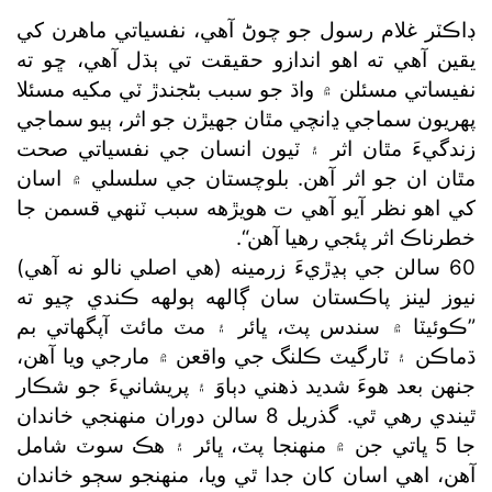
ڊاڪٽر غلام رسول جو چوڻ آهي، نفسياتي ماهرن کي
يقين آهي ته اهو اندازو حقيقت تي ٻڌل آهي، ڇو ته
نفيساتي مسئلن ۾ واڌ جو سبب بڻجندڙ ٽي مکيه مسئلا
پهريون سماجي ڍانچي مٿان جهيڙن جو اثر، ٻيو سماجي
زندگيءَ مٿان اثر ۽ ٽيون انسان جي نفسياتي صحت
مٿان ان جو اثر آهن. بلوچستان جي سلسلي ۾ اسان
کي اهو نظر آيو آهي ت هويڙهه سبب ٽنهي قسمن جا
خطرناڪ اثر پئجي رهيا آهن“.
60 سالن جي ٻڍڙيءَ زرمينه (هي اصلي نالو نه آهي)
نيوز لينز پاڪستان سان ڳالهه ٻولهه ڪندي چيو ته
”ڪوئيٽا ۾ سندس پٽ، ڀائر ۽ مٽ مائٽ آپگهاتي بم
ڌماڪن ۽ ٽارگيٽ ڪلنگ جي واقعن ۾ مارجي ويا آهن،
جنهن بعد هوءَ شديد ذهني دٻاوَ ۽ پريشانيءَ جو شڪار
ٿيندي رهي ٿي. گذريل 8 سالن دوران منهنجي خاندان
جا 5 ڀاتي جن ۾ منهنجا پٽ، ڀائر ۽ هڪ سوٽ شامل
آهن، اهي اسان کان جدا ٿي ويا، منهنجو سڄو خاندان