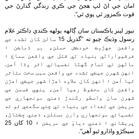
امان جي اڻ لڀ هجڻ جي ڪري زندگي گذارڻ جي
قوت ڪمزور ٿي پوي ٿي“.
نيوز لينز پاڪستان سان ڳالهه ٻولهه ڪندي ڊاڪٽر غلام
رسول وڌيڪ چيو ته ”گذريل 15 سالن کان تشدد جي
واقعن جهڙوڪ خودڪش حملن، بم ڌماڪن ۽
فرقيواراڻي بنياد تي قتل جي واقعن سماج ۽
ماڻهن تي تمام گهڻا نفسياتي اثر وڌا آهن.
انهن شهرن جيڪي تشدد جي واقعن سبب سخت متاثر
ٿيا آهن ۽ انهن کان علاوه اهڙا شهر جيڪي اهڙن
واقعن کان محفوظ رهيا آهن، ٻنهي قسمن جي
شهرن سان واسطو رکندڙ ذهني مونجهاري جي
مريضن جي تعداد جي بنياد تي چئي سگھجي ٿو ته
نفسياتي مونجهاري وارن مسئلن، ذهني ڇڪتاڻ،
پريشاني ۽ ذهني دٻاوَ جي مريضن ۾ 10 کان 25
سيڪڙو واڌارو ٿيو آهي“.