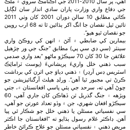
آهي، پر سال 2010-2011 جي اڪنامڪ سروي ۾ ملڪ
جي دفاع واري وزارت پاران سادي انداز سان لڳايل
ڪاٿي مطابق 10 سالن دوران 2001 کان وٺي 2011
تائين ٿيل نقصان جا انگ اکر ٻڌائين ٿا ته 68 ارب روپين
جو نقصان ٿيو هيو“.
بيمارين کي ضابطي ۾ آڻڻ ۽ انهن کي روڪڻ واري
سينٽر (سي ڊي سي پي) مطابق ”جنگ جي ور چڙهيل
علائقن جا 30 کان 70 سيڪڙو ماڻهو ”بعد واري صدمي
سبب ذهني خلل واريءَ پريشانيءَ (پوسٽ ٽراماٽِڪ
اسٽريس ڊس آرڊر) ۽ ذهني دٻاوَ جي اثرن کي برداشت
ڪرڻ تي مجبور ٿيا آهن“. ورلڊ هيلٿ آرگنائيزيشن جو
چوڻ آهي ته، سرحد جي ٻئي پاسي افغانستان ۾، جتي
ويڙهه ۽ جنگ گذريل ٽن ڏهاڪن کان جاري آهي، 60
سيڪڙو افغان شهري، جن ۾ وڏو تعداد عورتن جو آهي،
سي نفسياتي مسئلن يا ذهني خلل جو شڪار ٿي پيا
آهن. ڊاڪٽر غلام رسول ٻڌايو ته ”افغانستان جا اڪثر
مريض ذهني ۽ نفسياتي مسئلن جو علاج ڪرائڻ خاطر