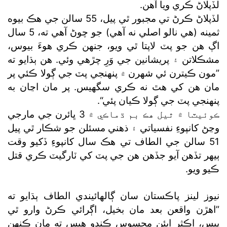
لڏپلاڻ ڪري ويا آهن.
لڏپلاڻ ڪرڻ تي مجبور ٿي پيل، 55 سالن جي هڪ بيوه
ثمينه (هي نالو اصلي نه آهي) جو چوڻ آهي ته، 5 سال
اڳ هن جو پٽ لاپتا ٿي ويو، جنهن ڪري هوءَ بيوس،
مشڪلاتن ۽ پريشانين جي وَرِ چڙهي وئي. هن ٻڌايو ته
”مون ڪيترن ئي شهرن ۾ پنهنجي پٽ جي ڳولا ڪئي پر
مان هن کي هٿ نه ڪري سگھيس. پر مان اڃان به
پنهنجي پٽ جي ڳولا ڪيان پئي“.
ڪوئيٽا ۾ ٿيل هڪ بم ڌماڪي ۾ 3 ڀائرن جي مارجي
وڃڻ کانپوءِ نفسياتي ۽ ذهني مسئلن جو شڪار ٿي پيل
51 سالن جي الطاف تي هڪ سال کانپوءِ ڏکيو وقت
ٻيهر تڏهن آيو جڏهن هن جي پٽ کي ٽارگيٽ ڪري قتل
ڪيو ويو.
نيوز لينز پاڪستان سان ڳالهائيندي الطاف ٻڌايو ته
”اهڙن واقعن بعد مان بخيل، اڳرائي ڪرڻ وارو ٿي
پيس، اڪثر ايئن محسوس ڪندو هيس ته مان ڪنهن