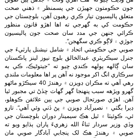
جون حڪومتون جهيڙن جي پسمنظر ۾ ذهني صحت
متعلق پاليسيون تيار ڪري رهيون آهن، بلوچستان جي
حڪومت کي به گھرجي ته اها اهڙو قانون منظور
ڪرائي جنهن جي مدد سان صحت جون پاليسيون
جوڙي ۽ لاڳو ڪري سگھجن“.
صوبي جي حڪومتي اتحاد ۾ شامل نيشنل پارٽيءَ جي
جنرل سيڪريٽري عبدالخالق بلوچ نيوز لينز پاڪستان
سان ڳالهه ٻولهه ڪندي چيو ته ”جيتوڻيڪ، ڪي به
سرڪاري انگ اکر موجود نه آهن پر اها معلومات ملندي
رهي آهي ته مڪران ڊويزن ۾ رهندڙ 40 سيڪڙو ماڻهو
گھرو ويڙهه سبب پنهنجا گھر گھاٽ ڇڏڻ تي مجبور ٿيا
آهن. اهڙي صورتحال صوبي جي ٻين علائقن ڪوهلو،
ڊيرا بگٽي ۽ نصيرآباد ڊويزن ۾ پڻ ڏٺي وئي آهي“. تازو
ئي، ڪوئيٽا ۾ ٿيل هڪ سيمينار دوران بلوچستان جي
وڏي وزير سردار ثناءُ الله زهريءَ پاران ٻڌايو ويو ته
صوبي ۾ رهندڙ هڪ لک پنجابي آبادگار صوبي مان