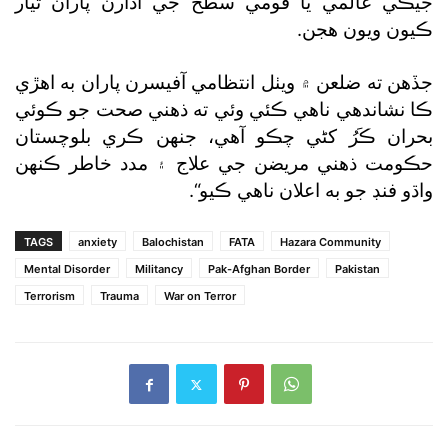
جيڪي عالمي يا قومي سطح جي ادارن پاران تيار
ڪيون ويون هجن.
جڏهن ته ضلعن ۾ ويٺل انتظامي آفيسرن پاران به اهڙي
ڪا نشاندهي ناهي ڪئي وئي ته ذهني صحت جو ڪوئي
بحران ڪَرُ کڻي چڪو آهي، جنهن ڪري بلوچستان
حڪومت ذهني مريضن جي علاج ۽ مدد خاطر ڪنهن
واڌو فنڊ جو به اعلان ناهي ڪيو“.
TAGS
anxiety
Balochistan
FATA
Hazara Community
Mental Disorder
Militancy
Pak-Afghan Border
Pakistan
Terrorism
Trauma
War on Terror