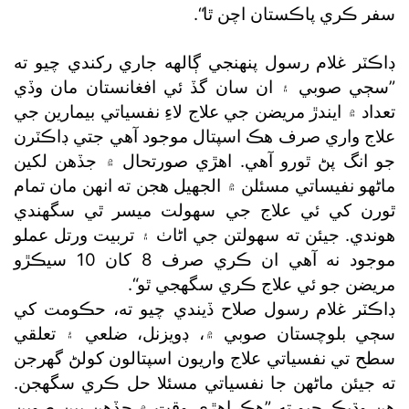
سفر ڪري پاڪستان اچن ٿا“.
ڊاڪٽر غلام رسول پنهنجي ڳالهه جاري رکندي چيو ته
”سڄي صوبي ۽ ان سان گڏ ئي افغانستان مان وڏي
تعداد ۾ ايندڙ مريضن جي علاج لاءِ نفسياتي بيمارين جي
علاج واري صرف هڪ اسپتال موجود آهي جتي ڊاڪٽرن
جو انگ پڻ ٿورو آهي. اهڙي صورتحال ۾ جڏهن لکين
ماڻهو نفيساتي مسئلن ۾ الجهيل هجن ته انهن مان تمام
ٿورن کي ئي علاج جي سهولت ميسر ٿي سگھندي
هوندي. جيئن ته سهولتن جي اڻاٺ ۽ تربيت ورتل عملو
موجود نه آهي ان ڪري صرف 8 کان 10 سيڪڙو
مريضن جو ئي علاج ڪري سگھجي ٿو“.
ڊاڪٽر غلام رسول صلاح ڏيندي چيو ته، حڪومت کي
سڄي بلوچستان صوبي ۾، ڊويزنل، ضلعي ۽ تعلقي
سطح تي نفسياتي علاج واريون اسپتالون کولڻ گھرجن
ته جيئن ماڻهن جا نفسياتي مسئلا حل ڪري سگھجن.
هن وڌيڪ چيو ته ”هڪ اهڙي وقت ۾ جڏهن ٻين صوبن