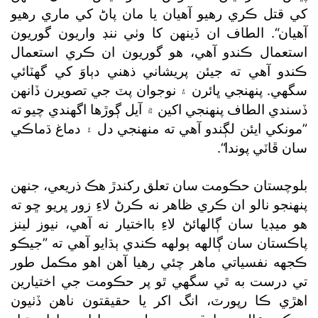
کي قتل ڪري رهيو آهيان يا مان پاڻ کي ماري رهيو
آهيان“. الطاف ان ڏينهن کا وٺي ننڊ واريون گوريون
استعمال ڪندو آهي، هو گوريون ان ڪري استعمال
ڪندو آهي ته جيئن پريشاني ذهني دٻاوَ کي گھٽائي
سگھي. پنهنجي ڀائرن ۽ نوجوان پٽ جي تصويرن ڏانهن
ڏسندي الطاف پنهنجي اکين ۾ آيل ڳوڙها اگھندي چيو ته
”مونکي ايئن لڳندو آهي ته منهنجي دل ۽ دماغ ڌماڪي
سان ڦاٽي پوندا“.
بلوچستان حڪومت سان تعلق رکندڙ هڪ ذريعي، جنهن
پنهنجو نالو ان ڪري ظاهر نه ڪرڻ لاءِ زور ڀريو ڇو ته
هو ميڊيا سان ڳالهائڻ لاءِ بااختيار نه آهي، نيوز لينز
پاڪستان سان ڳالهه ٻولهه ڪندي ٻڌايو آهي ته ”جيڪو
ڪجهه نفسياتي ماهر چئي رهيا آهن اهو مڪمل طور
تي درست به ٿي سگھي ٿو پر حڪومت جي اختيارين
اهڙي ڪا رپورٽ، انگ اکر يا حقيقتون ناهن ڏٺيون