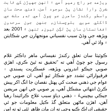
ويڙهه جو راڄ رهيو آهي ۽ انهن جهيڙن کي ثابت
ڪرڻ وارا نشان پڻ موجود آهن. ذهني صحت سان
واسطو رکندڙ ماهرن جو چوڻ آهي ته، ملڪ جي
ڏاکڻي صوبي بلوچستان، جنهن جون سرحدون
افغانستان سان پڻ لڳن ٿيون، تنهن ۾ 2001 بعد
ويڙهه جي وڌڻ سبب نفسياتي مونجهارن جي شڪايتن
۾ واڌ ٿي آهي.
ڪوئيٽا سان تعلق رکندڙ نفيساتي ماهر ڊاڪٽر غلام
رسول جو چوڻ آهي ته ”تحقيق نه ٿيڻ ڪري، اهڙي
صوبي جيڪو اندروني ويڙهه، عسڪريت پسندي ۽
فرقيواراڻي تشدد جو شڪار ٿيو آهي، ان صوبي جي
عوام جي ذهني صحت کي پهتل نقصان جا انگ اکر پيش
ڪرڻ انتهائي مشڪل آهي، پر صوبي جي انهن مريضن
جيڪي بيچينيءَ ۽ ذهني دٻاوَ سبب علاج ڪرائيندا رهيا
آهن، اهڙن ماڻهن متعلق گڏ ڪيل معلومات جو ئي
حقيقي ادراڪ ڪيو وڃي ته ان مان ظاهر ٿئي ٿو ته امن