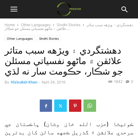
دهشتگردي ۽ ويڙهه سبب متاثر
Sindhi Stories
Other Languages
Home
علائقن ۾ ماڻهو نفسياتي مسئلن جو شڪار،...
Other Languages
Sindhi Stories
دهشتگردي ۽ ويڙهه سبب متاثر
علائقن ۾ ماڻهو نفسياتي مسئلن
جو شڪار، حڪومت سار نه لڌي
1842
0
By
Hizbullah Khan
-
April 24, 2016
ڪوئيٽا (حزب الله خان وٽان) پاڪستان جي
سرحدي علائقن ۾ گذريل ڪجهه سالن کان بدترين