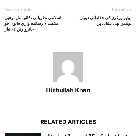
Previous article
Next article
پولیو ورکرز کی حفاظتی دیوار،
اسلامي نظرياتي ڪائونسل توهين
پولیس بھی نشانے پر۔۔۔
مذهب ۽ رسالت واري قانون جو
جائزو وٺڻ لاءِ تيار
Hizbullah Khan
RELATED ARTICLES