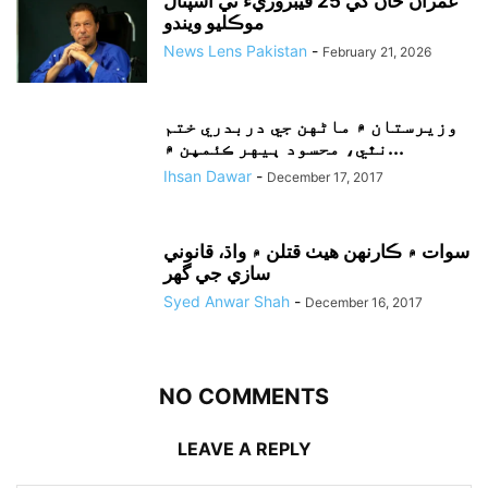
عمران خان کي 25 فيبروريءَ تي اسپتال
موڪليو ويندو
News Lens Pakistan
-
February 21, 2026
وزيرستان ۾ ماڻهن جي دربدري ختم
نٿي، محسود ٻيهر ڪئمپن ۾...
Ihsan Dawar
-
December 17, 2017
سوات ۾ ڪارنهن هيٺ قتلن ۾ واڌ، قانوني
سازي جي گهر
Syed Anwar Shah
-
December 16, 2017
NO COMMENTS
LEAVE A REPLY