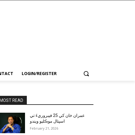
NTACT
LOGIN/REGISTER
MOST READ
عمران خان کي 25 فيبروريءَ تي
اسپتال موڪليو ويندو
February 21, 2026