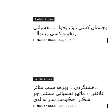
Pashto Stories
وچستان کښې تاؤتريخوالے…نفسياتى
رنځونو کښې زياتوالے
Hizbullah Khan
-
May 16, 2016
Sindhi Stories
دهشتگردي ۽ ويڙهه سبب متاثر
علائقن ۾ ماڻهو نفسياتي مسئلن جو
شڪار، حڪومت سار نه لڌي
Hizbullah Khan
-
April 24, 2016