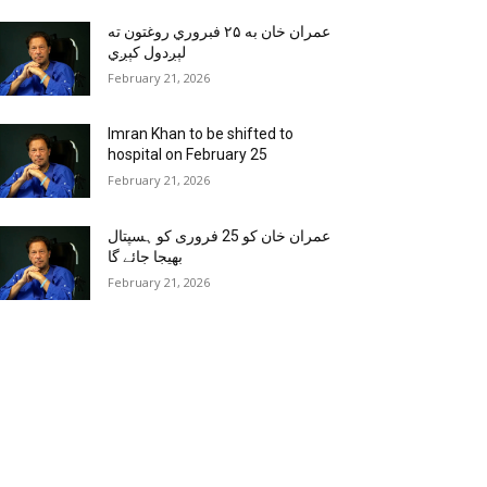
عمران خان به ۲۵ فبروري روغتون ته
لېږدول کېږي
February 21, 2026
Imran Khan to be shifted to
hospital on February 25
February 21, 2026
عمران خان کو 25 فروری کو ہسپتال
بھیجا جائے گا
February 21, 2026