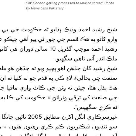
Silk Cocoon getting processed to unwind thread :Photo
by News Lens Pakistan/
شيخ رشيد احمد وڌيڪ ٻڌايو ته حڪومت جي بي ڌ
وارو کاتو به هڪ قسم جي ڄور ٿي پيو آهي جيڪو 
رشيد احمد موجب گذريل 10 سا
ملڪ اندر آڻي ناهي سگھيو.
شيخ رشيد کان جڏهن اهو پڇيو ويو ته جڏهن هو مل
صنعت جي بحاليءَ لاءِ ڪي به قدم ڇو نه کنيا ته ا
هٿ ٻڌل هئا، جيئن ته وڻن جي ڪاٺ واري مافيا جو
جي صنعت کي ترقي وٺرائڻ ۾ حڪومت کي ڪا به 
نه ڪري سگھيس“.