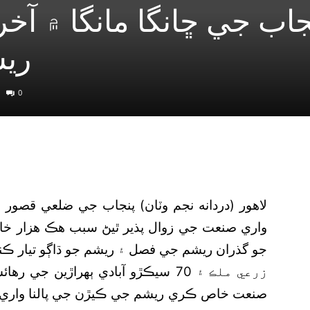
ري
0
لاهور (دردانه نجم وٽان) پنجاب جي ضلعي قصور 
واري صنعت جي زوال پذير ٿيڻ سبب هڪ هزار خان
جو گذران ريشم جي فصل ۽ ريشم جو ڌاڳو تيار ڪندڙ
زرعي ملڪ ۽ 70 سيڪڙو آبادي ٻهراڙين
صنعت خاص ڪري ريشم جي ڪيڙن جي پالنا واري شع