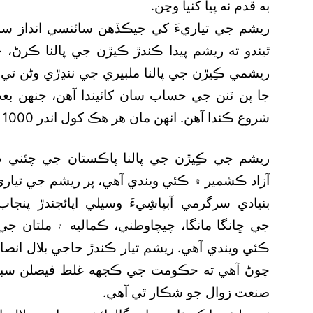
به قدم نه پيا کنيا وڃن.
ريشم جي تياريءَ کي جيڪڏهن سائنسي انداز سا
ٿيندو ته ريشم پيدا ڪندڙ ڪيڙن جي پالنا ڪرڻ، ج
ريشمي ڪِيڙن جي پالنا ملبيري جي ننڍڙي وڻن تي 
جا پن ٽنن جي حساب سان کائيندا آهن، جنهن بعد
شروع ڪندا آهن. انهن مان هر هڪ کول اندر 1000 ميٽر ريشم جو ڌاڳو موجود هوندو آهي.
ريشم جي ڪِيڙن جي پالنا پاڪستان جي چئني 
آزاد ڪشمير ۾ ڪئي ويندي آهي، پر ريشم جي تياريء
بنيادي سرگرمي آبپاشِيءَ وسيلي اپائجندڙ پنجا
جي ڇانگا مانگا، چيچاوطني، ڪماليه ۽ ملتان جي 
ڪئي ويندي آهي. ريشم تيار ڪندڙ حاجي بلال انصار
چوڻ آهي ته حڪومت جي ڪجهه غلط فيصلن سبب
صنعت زوال جو شڪار ٿي آهي.