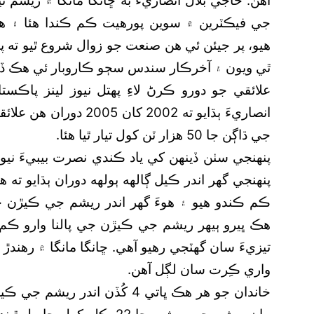
ٿي ويون ۽ آخرڪار سندس سڄو ڪاروبار ئي هڪ ڏينه
علائقي جو دورو ڪرڻ لاءِ پهتل نيوز لينز پاڪست
انصاريءَ ٻڌايو ته 2002 
جي ڌاڳن جا 50 هزار ٽن کول تيار ٿيا هئا.
پنهنجي سٺن ڏينهن کي ياد ڪندي نصرت بيبيءَ نيوز
پنهنجي گھر اندر ڪيل ڳالهه ٻولهه دوران ٻڌايو ت
هڪ ڀيرو ٻيهر ريشم جي ڪيڙن جي پالنا وارو ڪم 
تيزيءَ سان گھٽجي رهيو آهي. ڇانگا مانگا ۾ رهندڙ
واري ڪِرت سان لڳل آهن.
خاندان جو هر هڪ ڀاتي 4 کُڏن ان