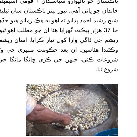
پاڪستان جو ناليوارو سياستدان ۽ قومي اسيمبليء
خاندان جو ڀاتي آهي. نيوز لينز پاڪستان سان ٽي
شيخ رشيد احمد ٻڌايو ته اهو به هڪ زمانو هيو 
ريشم جي ڌاڳي وارا کول تيار ڪرايا. اسان ريشم
وڪڻندا هئاسين. ان بعد حڪومت ملبيري جي و
شروعات ڪئي، جنهن جي ڪري ڇانگا مانگا جي 
شروع ٿيا.