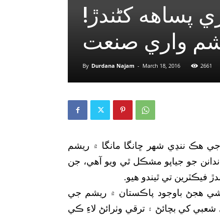
!پنجاب جي ڇانگا مانگا ۾ آخري پساهه کڻندڙ
شم واري صنعت
By
Durdana Najam
-
March 18, 2016
2661
جي هڪ ننڍي شهر ڇانگا مانگا ۾ ريشم
دانن جو جياپو مشڪل ٿي ويو آهي، جن
 فيڪٽرين تي ٿيندو هيو.
 جي رهائشي هجڻ باوجود پاڪستان ۾ ريشم جي
بي کي بچائڻ ۽ ترقي وٺرائڻ لاءِ ڪي