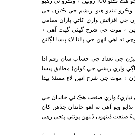
افغانستان مان ايندڙ ريشم جي ريشي وارن کولن جو هڪ ڪلو 100 روپين ۾ وڪرو ٿي رهيو
قامي کول في ڪلو 500 روپين ۾ وڪرو ٿيندو هيو. ريشم جي ڪيڙن جي
ن جي افزائش واري کاتي پاران مقامي
نهن ۾ موت جي شرح گھڻي گھٽ آهي ۽
ه اهي انهن جي پالنا لاءِ پيسا لڳائڻ
يڙن جي تعداد جي حساب سان رقم ادا
ڌاڳي واري ريشي جي کولن) مطابق پيسا
 ۾ موت جي شرح انهن لاءِ مسئلا پيدا
گا ۾ ريشم جي تياريءَ واري صنعت هڪ ئي خاندان جي
ايو ويو آهي ته اهو خاندان جڏهن کان
ءَ صنعت ڏينهون ڏينهن پوئتي پئجي رهي