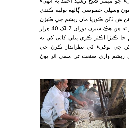
َ جو ميمبر شيخ رشيد احمد به انهيءَ
ليفون وسيلي خصوصي ڳالهه ٻولهه ڪندي
جڏهن هن ڏکڻ ڪوريا مان ريشم جي ڪيڙن
جا 37 هزار پيڪٽ گهرايا هئا ان جو مطلب اهو ٿيو ته هن هڪ سيزن دوران 7 لک 40 هزار
 جا ڪيڙا اڪثر ڪري ٻيلي کاتي کي به
ڻن جي پوکيءَ کي نظرانداز ڪرڻ جي
ريشم واري صنعت تي منفي اثر پوڻ