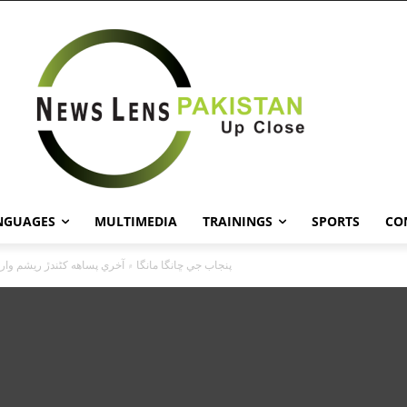
NGUAGES
MULTIMEDIA
TRAININGS
SPORTS
CO
!پنجاب جي ڇانگا مانگا ۾ آخري پساهه کڻندڙ ريشم و