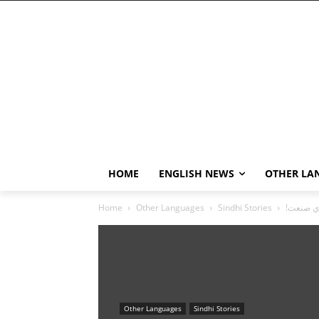
HOME
ENGLISH NEWS
OTHER LA
اري صنعت
Sindhi Stories
Other Languages
Home
Other Languages
Sindhi Stories