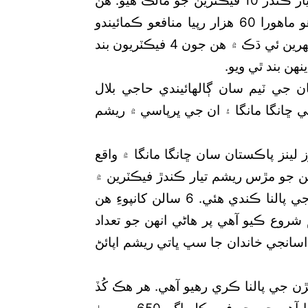
آهن. حاجي بلال انصاريءَ به ڇانگا مانگا ۾ ريشم تيار ڪندڙ 10 فيڪٽرين جو مالڪ هيو. هن
جي فيڪٽرين ۾ سوين پورهيت ڪم ڪندا هئا ۽ هو ماهورا 60 هزار رپيا منافعو ڪمائيندو
هيو، پر جيئن ئي هن صنعت جو زوال شروع ٿيو ته پهرين ئي ڌڪ ۾ هن جون 4 فيڪٽريون بند
ن بند ٿي ويو.
ان جي ٽيم سان ڳالهائيندي حاجي بلال
کان 2005 دوران هن علائقي ڇانگا مانگا ۽ ان جي ڀرپاسي ۾ ريشم
 لينز پاڪستان سان ڇانگا مانگا ۾ واقع
ه هن جو مڙس ريشم تيار ڪندڙ فيڪٽرين ۾
ڪم ڪندو هيو ۽ هوءَ گھر اندر ريشم جي ڪيڙن جي پالنا ڪندي هئي. 6 سالن کانپوءِ هن
شروع ڪيو آهي پر هاڻي انهن جو تعداد
 اسانجي خاندان جا سڀ ڀاتي ريشم اپائڻ
در ريشم جي ڪيڙن جي پالنا ڪري رهيو آهي. هر هڪ کُڏ