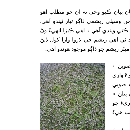
ن بيان ڪيو وڃي ته ان جو مطلب اهو
ن وسيلي ريشمي ڌاڳو تيار ٿيندو آهي.
ڪئي ويندي آهي ۽ اهي ڪِيڙا انهيءَ وڻ
 ئي اهي ريشم جي لاروا وارا کول ڏيڻ
صوبن ۽
َ واري
ب صوبي
ٻيلن ۾
يءَ جو
 هيءَ