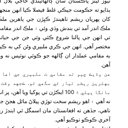
نيوز لينز پاڪستان سان ڳالهائيندي حاجي بلال ان
ٻڌايو ته حڪومت جيڪي غلط فيصلا ڪيا انهن منج
کان پهريان ريشم ٺاهيندڙ ڪيِڙن جي ٻاهرين مل
ملڪ اندر آمد تي بندش وڌي وئي ۽ ملڪ اندر مقا
تي انهن جي پالنا شروع ڪئي وئي جن جي حيات
مختصر آهي. انهن جي ڪري ملبيري وڻن کي به ڪيڙا
به مقامي عملدار ان ڳالهه جو ڪوئي نوٽيس نه ور
آهن.
هن وڌيڪ چيو ته مقامي ت ملبيري جي اها 
بهترين ريشم تيار ٿي سگھي ٿو. ڪجهه وقت 
مانگا ٻيلي ۾ 100 ايڪڙن تي پوکيا ويا
نه آهي ۽ اهو ريشم سخت توڙي پيلاڻ مائل هجڻ
ناهي، جڏهن ته افغانستان مان اسمگل ٿي ايندڙ
آخري ڪوڪو ٺوڪيو آهي.