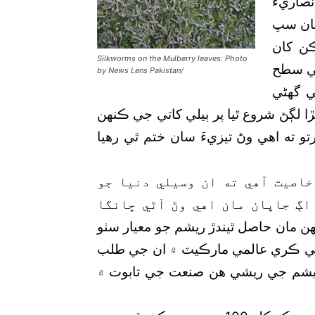
صاريءَ
هان سڀ
ڪن کان
Silkworms on the Mulberry leaves: Photo
مي سطح
by News Lens Pakistan/
ي گھڻي
 لڳڻ شروع ٿيا پر ٻيلي کاتي جي ڪنهن
تو ته اهي وڻ تيزيءَ سان ختم ٿي رهيا
خاصيت آهي ته ان وسيلي دنيا جو
اڳ جاپان مان اهي وڻ آڻي ڇانگا
 آهن، پر انهن مان حاصل ٿيندڙ ريشم جو معيار سٺو
 جي ڪري عالمي مارڪيٽ ۾ ان جي طلب
 ريشم جي ريشي هن صنعت جي تابوت ۾