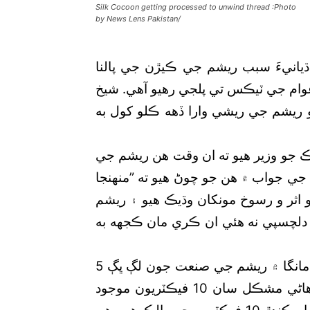
Silk Cocoon getting processed to unwind thread :Photo
by News Lens Pakistan/
يانيءَ سبب ريشم جي ڪيڙن جي پالنا
عوام جي ٽيڪس تي پلجي رهيو آهي. شيخ
لن دوران هي کاتو ريشم جي ريشي وارا ڏهه ڪلو کول به
ڪ جو وزير هيو ته ان وقت هن ريشم جي
ن جي جواب ۾ هن جو چوڻ هيو ته ”منهنجا
 اثر و رسوخ مونکان وڌيڪ هيو ۽ ريشم
دلچسپي نه هئي ان ڪري مان ڪجهه به
غيرسرڪاري انگن اکرن مطابق 2005 تائين ڇانگا مانگا ۾ ريشم جي صنعت جون لڳ ڀڳ 5
سو ننڍيون فيڪٽريون ڪم ڪري رهيون هيون ۽ هاڻي مشڪل سان 10 فيڪٽريون موجود