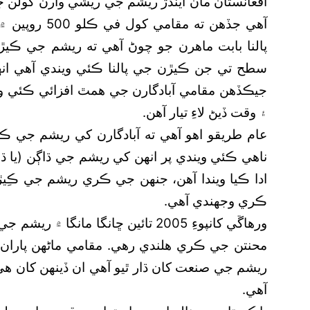
آهي جڏهن ته م
پالنا بابت ماهرن جو چوڻ آهي ته ريشم جي ڪيڙ
سطح تي جن ڪيڙن جي پالنا ڪئي ويندي آهي ا
جيڪڏهن مقامي آبادگارن جي همٿ افزائي ڪئي وڃي ت
۽ وقت ڏيڻ لاءِ تيار آهن.
عام طريقو اهو آهي ته آبادگارن کي ريشم جي ڪ
ناهي ڪئي ويندي پر انهن کي ريشم جي ڌاڳن (يا 
ادا ڪيا ويندا آهن، جنهن جي ڪري ريشم جي ڪِيڙن
ڪري وجهندي آهي.
ورهاڱي کانپوءِ 2005 تائين ڇانگا مان
محنتن جي ڪري هلندي رهي. مقامي ماڻهن پاران ٻڌ
ريشم جي صنعت کان ڌار ٿيو آهي ان ڏينهن کان هي
آهي.