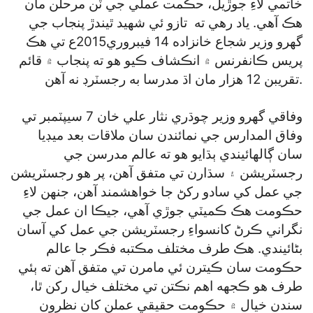
خاتمي لاءِ جوڙيل، حڪمت عملي جي ٽن مرحلن مان
هڪ آهي. ياد رهي ته تازو ئي شهيد ٿيندڙ پنجاب جي
گهرو وزير شجاع خانزاده 14 فيبروري2015ع تي هڪ
پريس ڪانفرنس ۾ انڪشاف ڪيو هو ته پنجاب ۾ قائم
تقريبن 12 هزار مان اڌ مدرسا به رجسٽرڊ نه آهن.
وفاقي گهرو وزير چوڌري نثار علي خان 7 سيپٽمبر تي
وفاق المدارس جي نمائندن سان ملاقات بعد ميڊيا
سان ڳالهائيندي ٻڌايو هو ته عالم مدرسن جي
رجسٽريشن ۽ سڌارن تي متفق آهن، پر هو رجسٽريشن
جي عمل کي سادو رکڻ جا خواهشمند آهن، جنهن لاءِ
حڪومت هڪ ڪميٽي جوڙي آهي، جيڪا ان عمل جي
نگراني ڪرڻ کانسواءِ رجسٽريشن جي عمل کي آسان
بڻائيندي. هڪ طرف مختلف مڪتبه فڪر جا عالم
حڪومت سان ڪيترن ئي مامرن تي متفق آهن ته ٻئي
طرف هو ڪجهه اهم نڪتن تي مختلف خيال رکن ٿا،
سندن خيال ۾ حڪومت حقيقي عملن کان نظرون