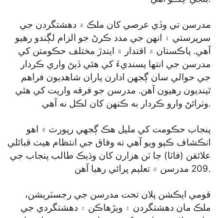
مدرسن تي وڏي عرصي کان ملڪ ۾ دهشتگردن جي
سرپرستي ۽ انهن جي مدد ڪرڻ جو الزام لڳندو رهيو
آهي. پاڪستان ۾ اقتدار ۾ ايندڙ مختلف حڪومتن کي
مدرسن جي انتها پسنديءَ کي هٿي ڏيڻ واري ڪردار
جي حوالي سان ڳجهن ادارن پاران شاهديون فراهم
ٿينديون رهيون آهن. مدرسن جو فرقه واريت کي هٿي
وٺرائڻ وارو ڪردار به ڪنهن کان لڪل نه آهي.
پنجاب حڪومت کي مليل هڪ ڳجهي رپورٽ ۾ اهو
انڪشاف ڪيو ويو آهي ته وفاق جي انتظام هيٺ قبائلي
علائقن (فاٽا) جا ٽن هزارن کان وڌيڪ طالب پنجاب جي
209 مدرسن ۾ تعليم پرائي رهيا آهن.
قومي ايڪشن پلان تحت مدرسن جي رجسٽريشن،
ملڪ مان دهشتگردن ۽ ويڙهاڪن ۽ دهشتگردي جي