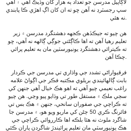
لاڳاپيل مدرسن جو تعداد ٻه هزار کان وڌيڪ آهي ۽ اهي
سڀ رجسٽرڊ نه آهن ڇو ته ان کان اڳ اهڙي ڪا پابندي
نه هئي.
هن چيو ته جيڪڏهن ڪجهه دهشتگرد مدرسن ۾ زير
تعليم رهيا آهن ته اها ڪاڳڻتي جوڳي ڳالهه نه آهي، ڇو
ته ڪيترائي دهشتگرد يونيورسٽين مان به تعليم پرائي
چڪا آهن.
فرقيواراڻي تشدد جي واڌاري تي مدرسن جي ڪردار
بابت ڳالهائيندي بريلوي مڪتبه فڪر جي اڳواڻ علامه
راغب نعيمي چيو آهي ته اهو هڪ خيال آهي جنهن کي
سڄي ملڪ ۾ مستقل طور تي وڌايو پيو وڃي. هن چيو
ته ڪراچي جي صفوران سانحي، جنهن ۾ هڪ بس تي
فائرنگ ڪري 50 ڄڻن کي ماريو ويو هو، ۾ مدرسن جا
شاگرد ملوث نه هئا بلڪه اها ڪارروائي ڪراچي جي
هڪ يونيورسٽي مان تعليم پرائيندڙ شاگردن پاران ڪئي