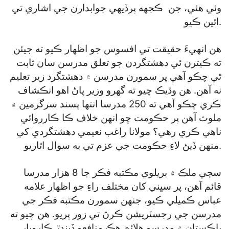
وئي هئي، جن ڪجهه پرڏيهي جوابدارن جي اشاري تي
ائين ڪيو.
هن انهيءَ حقيقت تي افسوس جو اظهار ڪيو ته جيئن
ته ڪيترن ئي دهشتگردن جو تعلق مدرسن سان ثابت
ٿي چڪو آهي پر سمورن مدرسن ۾ دهشتگرد زير تعليم
نه آهن. هن وڌيڪ چيو ته گهرو وزير پاڻ اهو انڪشاف
ڪري چڪو آهي ته 250 مدرسا انتها پسند سرگرمين ۾
ملوث آهن پر حڪومت ڇو انهن خلاف ڪا ڪارروائي
ناهي ڪري رهي؟ مولانا راغب نعيمي دهشتگردي کي
منهن ڏيڻ لاءِ حڪومت جي عزم تي به سوال اٿاريو.
سڄي ملڪ ۾ بريلوي مڪتبه فڪر جا 8 هزار مدرسا
قائم آهن، پر سڀني کان مختلف راءِ جو اظهار علامه
عباس ڪميلي ڪيو، جنهن سمورن مڪتبه فڪر جي
مدرسن جي رجسٽريشن ڪرڻ تي زور ڀريو. هن چيو ته
پاڪستان ۾ مدرسو هلائڻ هڪ منافعو ڏيندڙ ڪاروبار