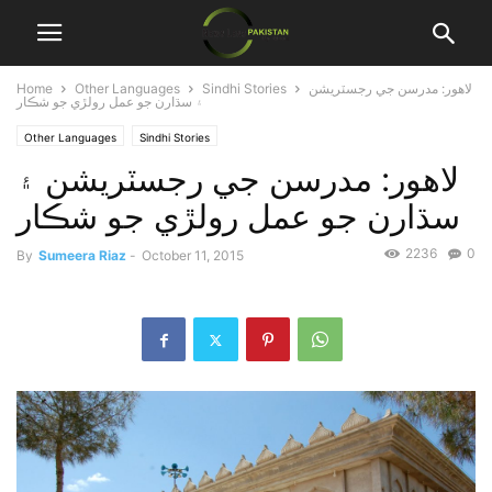
لاهور: مدرسن جي رجسٽريشن
Sindhi Stories
Other Languages
Home
۽ سڌارن جو عمل رولڙي جو شڪار
Other Languages
Sindhi Stories
لاهور: مدرسن جي رجسٽريشن ۽
سڌارن جو عمل رولڙي جو شڪار
2236
0
By
Sumeera Riaz
-
October 11, 2015