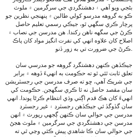
بڻجي ويو آهي ۽ دهشتگردي جي سرگرمين ۾ ملوث
ڪو به گروهه مدرسو کولي طالبن ۾ پنهنجي نظرين جو
پرچار ڪري سگهي ٿو، جيڪي رسمي تعليم حاصل
ڪرڻ جي سگهه ناهن رکندا. هن مدرسن جي نصاب ۾
اصلاح کان علاوه انهي کي نفرت انگيز مواد کان پاڪ
ڪرڻ جي ضرورت تي به زور ڏنو.
جيڪڏهن ڪنهن دهشتگرد گروهه جو مدرسي سان
تعلق ثابت ٿئي ٿو ته حڪومت به انهيءَ ڏوهه ۾ برابر
جي شريڪ آهي، ڇو ته صرف مدرسن جي رجسٽريشن
سان مقصد حاصل نه ٿا ڪري سگهجن. حڪومت کي
انهيءَ کان هڪ قدم اڳتي وڌي انتظام ڪرڻا پوندا. انهي
سان گڏوگڏ ئي جيڪڏهن رجسٽرڊ ۽ غير رجسٽرڊ
مدرسن جي حوالي سان ڪنهن ڳجهي رپورٽ ۾ انهن
مدرسن جي دهشتگردي جي سرگرمين ۾ ملوث هجڻ
جي حوالي سان ڪا شاهدي پيش ڪئي وڃي ٿي ته