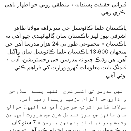
ڦيرائي حقيقت پسندانه ۽ منطقي رويي جو اظهار ناهي
ڪري رهي.
پاڪستان علما ڪائونسل جي سربراهه مولانا طاهر
اشرفي نيوز لينز پاڪستان سان ڳالهائيندي چيو آهي ته
پاڪستان ۾ مجموعي طور تي 24 هزار مدرسا آهن جن
منجهان 13،600 پاڪستان علما ڪائونسل سان واڳيل
آهن. هن وڌيڪ چيو ته مدرسن جي رجسٽريشن، آڊٽ ۽
فنڊنگ بابت معلومات گهرو وزارت کي فراهم ڪئي
وئي آهي.
انهن مدرسن تي اڪثر ڪري انتها پسند اسلام جي
واڌاري جا الزام مڙهيا ويندا رهيا آهن.
مولانا طاهر اشرفي جو چوڻ آهي ته انهيءَ حوالي
سان ماڻهن جي سوچ تبديل ڪرڻ جي ضرورت آهي. هن
وڌيڪ چيو ته اسان پنهنجن مدرسن ۾ 7 سئو کان
وڌيڪ خطيبن جي تربيت جو اهتمام ڪيو آهي ته جيئن