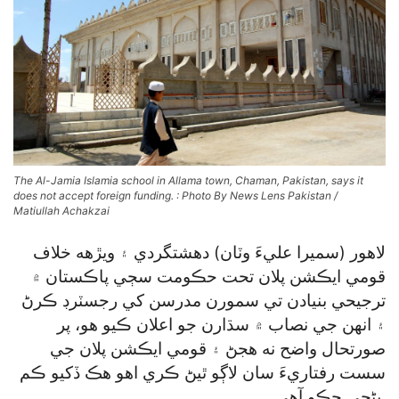
The Al-Jamia Islamia school in Allama town, Chaman, Pakistan, says it
does not accept foreign funding. : Photo By News Lens Pakistan /
Matiullah Achakzai
لاهور (سميرا عليءَ وٽان) دهشتگردي ۽ ويڙهه خلاف
قومي ايڪشن پلان تحت حڪومت سڄي پاڪستان ۾
ترجيحي بنيادن تي سمورن مدرسن کي رجسٽرڊ ڪرڻ
۽ انهن جي نصاب ۾ سڌارن جو اعلان ڪيو هو، پر
صورتحال واضح نه هجڻ ۽ قومي ايڪشن پلان جي
سست رفتاريءَ سان لاڳو ٿيڻ ڪري اهو هڪ ڏکيو ڪم
بڻجي چڪو آهي.