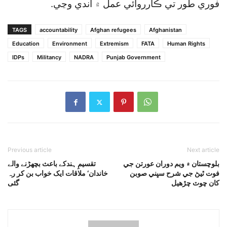
فوري طور تي ڪارروائي عمل ۾ آندي وڃي.
TAGS
accountability
Afghan refugees
Afghanistan
Education
Environment
Extremism
FATA
Human Rights
IDPs
Militancy
NADRA
Punjab Government
Previous article
Next article
بلوچستان ۾ ويم دوران عورتن جي
تقسیمِ ہندکے باعث بچھڑنے والے
فوت ٿيڻ جي شرح سڀني صوبن
خاندان‘ ملاقات ایک خواب بن کر رہ
کان چوٽ چڙهيل
گئی