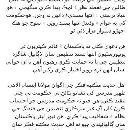
طالبن جي نقطه نظر ۾ لچڪ پيدا ڪري سگهجي ۽ هو
بنياد پرستي ۽ انتها پسنديءَ ڏانهن نه وڃن. هوحڪومت
کي به عوام ۾ وڌندڙ انتها پسند روين ۽ سوچ جو هڪ
جهڙو ذميوار قرار ڏئي ٿو.
هن دعويٰ ڪئي ته پاڪستان ۾ قائم ڪيتريون ئي
يونيورسٽيون انتها پسند تنظيمن سان لاڳاپيل شاگرد
تنظيمن جي يا ته حمايت ڪري رهيون آهن يا ان حوالي
سان انهن نرم رويو اختيار ڪري رکيو آهي.
اهل حديث مڪتبه فڪر جي اڳواڻ مولانا ابتسام الاهي
ظهير مدرسن کي نشانو بڻائڻ تي حڪومت تي ڇتي
تنقيد ڪئي. هن چيو ته حڪومت مدرسن جو احتساب
ڪرڻ کان اڳ غير سرڪاري تنظيمن جي فنڊنگ جي
نظام ۾ شفافيت پيدا ڪري. هن نيوز لينز پاڪستان
سان ڳالهائيندي چيو ته اهل حديث مڪتبه فڪر سان