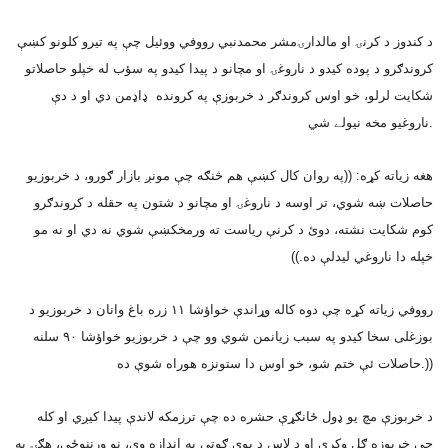
د کندوز د کرنۍ او مالدارۍمشر محمدنبي رووفي ووئيل چې په تيرو کلونو کښې
کروندګرو د پوده کيدو د ناروغۍ او مچانو د پيدا کيدو په سؤب له خپلو حاصلاتو
شکايت لرلو، خو اوس کروندګر د خربوزې په کرونده ډاډمن دي او د دې
ناروغيو مخه نيولے شي.
هغه زياته کړه: ((په روان کال کښې هم څنګه چې مونږ بازار ګورو، د خربوزيو
حاصلات ښه شوي، تر اوسه د ناروغۍ او مچانو د شتون په حقله د کروندګرو
کوم شکايت نشته، دوئ د کرنې رياست ته ورمخکښې شوي نه دي او نه مو
خپله دا ناروغي ليدلې ده.))
رووفي زياته کړه چې دوه کاله وړاندې خواؤشا ١١ زره باغ وانان د خربوزيو د
بوزغلى سخا کيدو په سبب زيانمن شوي وو چې د خربوزيو خواؤشا ٩٠ سلنه
حاصلات ئې ختم شو، خو اوس دا ستونزه هوراه شوې ده.))
د خربوزې مچ يو ډول ځانګړې حشره ده چې ترزمکه لاندې پيدا کيږي او کله
چې خربوزه ګل وکړي او د لاس د يوې ګوتې په اندازه وي، نو ورننوځي، هګۍ په