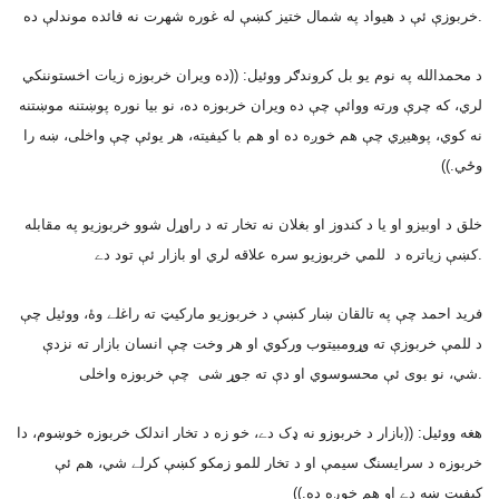
خربوزې ئې د هيواد په شمال ختيز کښې له غوره شهرت نه فائده موندلې ده.
د محمدالله په نوم يو بل کروندګر ووئيل: ((ده ويران خربوزه زيات اخستوننکي
لري، که چرې ورته ووائې چې ده ويران خربوزه ده، نو بيا نوره پوښتنه موښتنه
نه کوي، پوهيږي چې هم خوږه ده او هم با کيفيته، هر يوئې چې واخلى، ښه را
وځي.))
خلق د اوبيزو او يا د کندوز او بغلان نه تخار ته د راوړل شوو خربوزيو په مقابله
کښې زياتره د للمي خربوزيو سره علاقه لري او بازار ئې تود دے.
فريد احمد چې په تالقان ښار کښې د خربوزيو مارکيټ ته راغلے وۀ، ووئيل چې
د للمې خربوزې ته وړومبيتوب ورکوي او هر وخت چې انسان بازار ته نزدې
شي، نو بوى ئې محسوسوي او دې ته جوړ شى چې خربوزه واخلى.
هغه ووئيل: ((بازار د خربوزو نه ډک دے، خو زه د تخار اندلک خربوزه خوښوم، دا
خربوزه د سرايسنګ سيمې او د تخار للمو زمکو کښې کرلے شي، هم ئې
کيفيت ښه دے او هم خوږه ده.))