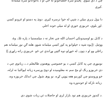
چې د دې ميوې پخيدو سره خلقباغونو ته ځي او د باغوانانو سره ميلمانه
کيږي.
دا ډول ډېرې ميلې د شپې له خوا ترسره کيږي. دوئ په دښتو او غرونو کښې
اور بلوي، خربوزې خوري او له ميلې خوند اخلي.
د کابل يو اوسيدونکي احسان الله چې تخار ته د ميلمستيا د پاره تللے وۀ،
ووئيل: ((يوه شپه د خپلوانو په کور کښې ميلمانه شوو، هلته ګڼ نور ميلمانه هم
راغلي وو او د ډوډۍ له خوړلو دوه ګنټې وړاندې ئې څو خربوزې راته راوړې.))
نوموړى چې په کابل کښې د يو خصوصي پوهنتون طالبعلم دے، زياتوي چې د
دې خربوزو رنګ او مخ سم نه معلوميده او دوئ ورسره زياته ليوالتيا نه لرله،
خو وروستو چې کوربنو هغه ټوټې کړه، نو پوهـ شول چې اندلک خربوزه وه،
زياته نازکه او خوندوره وه.
د کندوز خربوزې هم تود بازار لري او حاصلات ئې زيات شوي دي.