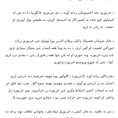
د خربوزې دغه اخستونکى زياته کړه، د دې خربوزې ځانګړتيا دا ده چې له
کيمياوي کوډ څخه په کښې کار نه اخيستل کيږى، په طبيعي ډول لوېږي او
صخت ته زيان نه لري.
د تخار صوبائى هسپتال ډاکتر برهان الدين پويا ووئيل چې خربوزې زيات
خوراکي اهميت او ګټې لري. د ده په وينا هغه کسان چې شوګر بيمارى لري،
بايد ډېره خربوزه ونه خوري او له بلې خوا هغه رنځوران چې د معدې درد لري،
کولے شي له خوړو وروستو خربوزه وخوري.
دغه ډاکټر زياته کړه: ((خربوزه د ګلوکوز يوه مهمه سرچينه ده، انرجي لري،
انسان ته زر انرجي ورکوي، د همدې موسم مهمه ميوه ګڼلے شى، خو خلق ئې
بايد په انتخاب کښې احتياط وکړي چې خربوزه زر خرابيږي، نوې خربوزه دې
واخلى او کومه خربوزه چې خرابه شي، نو د بيمارو جرړه ترې جوړيږى.))
د دې نه علاوه په تخار کښې د خربوزې ميله هم د پخواني ثقافت يوه برخه ده