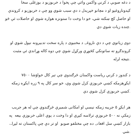
د دغه صوبې د کرنې واکمن وائي چې پخوا د خربوزيو د بوزغلى سخا
کيدوناروغيو او د مچانو خپرېدل د دې سبب شوي وو چې د خربوزيو د کروندې
او حاصل کچ ښکته شي، خو دا وخت دا ستونزه هواره شوې او حاصلات ئې څو
چنده زيات شوي دي.
دوى زياتوي چې د دې ناروغۍ د مخنيوى د پاره سخت تدبيرونه نيول شوي او
کروندګرو ته ساتونکي کڅوړې ورکړل شوې چې دوه کاله وړاندې ئې مثبت
نتيجه لرله.
د کندوز د کرنې رياست واکمنان څرګندوي چې تير کال خواؤشا ٧٥٠٠
ايکړهزمکه کښې خربوزې کرل شوې وې، خو سږ کال په ٩ زره ايکړه زمکه
کښې خربوزې کرل شوي دي.
هر ايکړ ٥ جريبه زمکه نيسي او امکانى شميرې څرګندوي چې له هر جريب
زمکې نه ٥٠٠ خربوزې ترلاسه کيږي او دا وخت د يوې اعلى خربوزې بيعه په
بازار کښې سل افغانۍ ده چې مختلفو صوبو او تر دې چې پاکستان ته ليږلے
شي.