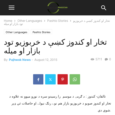
تخار او کندوز کښې د خربوزيو
Pashto Stories
Other Languages
Home
تود بازار او ميله
Other Languages
Pashto Stories
تخار او کندوز کښې د خربوزيو تود
بازار او ميله
5711
0
By
Pajhwok News
-
August 12, 2015
تالقان- کندوز : د ګرمۍ د موسم را رسيدو سره د نورو ميوو نه علاوه د
تخار او کندوز صوبو د خربوزيو بازار هم نوے رنګ نيولے او حاصلات ئې ډېر
شوي دي.