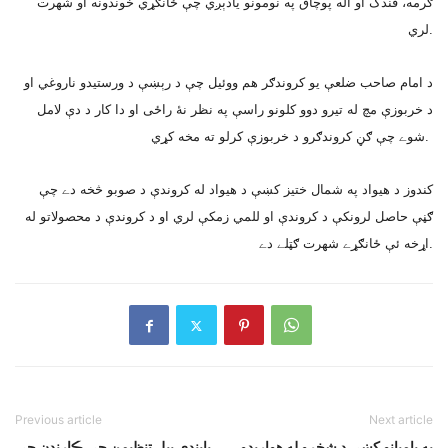
ګرمه، قندک او اله پوچاق په نومونو يادېږي چې ځانګړي خوندونه او شهرت
لري.
د امام صاحب ضلعې يو کروندګر هم ووئيل چې د رېښې د ورستيدو ناروغي او
د خربوزې مچ له تيرو دوو کلونو راسې په نظر نۀ راځى او دا کار د دې لامل
شوے چې ګڼ کروندګرو د خربوزې کرلو ته مخه کړي.
کندوز د هيواد په شمال ختيز کښې د هيواد له کروندې د صوبو څخه دے چې
ګڼې حاصل لرونکې د کروندې او للمي زمکې لري او د کروندې د محصولاتو له
اړخه ئې ځانګړے شهرت ګټلے دے.
Previous article
Next article
په باميانو کښې د شخړو له هوارېدو
پابندي پيل تنظيمن جي ڪارندن جي