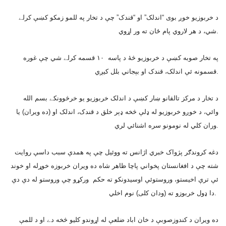
د خربوزيو خوږ بوى “اندلک” او “قندک” چې د تخار په للمو زمکو کښې کرلے
شي، د هر لاروي پام ځان ته ور اړوي.
په تخار صوبه کښې د خربوزيو څۀ د پاسه ١٠ قسمه کرلے شي چې غوره
قسمونه ئې اندلک، قندک او بېجاني بلل کيږي.
د تخار د مرکز تالقانو ښار کښې د اندلک خربوزيو يو خرڅوونکے بسم الله
وائي، د خوږو خربوزيو له ډلې څخه ډېر خلق د قندک، اندلک او (ده ويران) يا
وران کلي له نومونو سره اشنائي لري.
دغه کروندګر پژواک خبري اژانس ته ووئيل چې په همدې سبب داسې روايت
شته چې د افغانستان پخواني پاچا ظاهر شاه ده ويران خربوزه خوړله او خوند
ئې ترې اخيستو، وروستوئې اوسيدونکو ته حکم ورکړو چې وروستو له دې دې
دا ډول خربوزو ته (ودان کلى) نوم اخلي.
ده ويران د کندوزصوبې د خان اباد ضلعې له اړوندو کليو څخه دے او د للمې