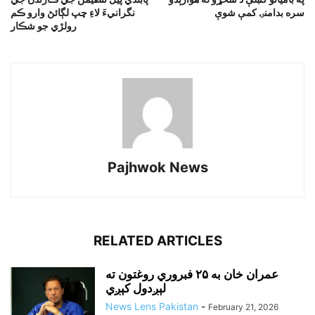
سره بدامنۍ کمې شوې
نگرانيءَ لاءِ چپ لڳائڻ وارو ڪم
رولڙي جو شڪار
Pajhwok News
RELATED ARTICLES
عمران خان به ۲۵ فبروري روغتون ته
لېږدول کېږي
News Lens Pakistan
-
February 21, 2026