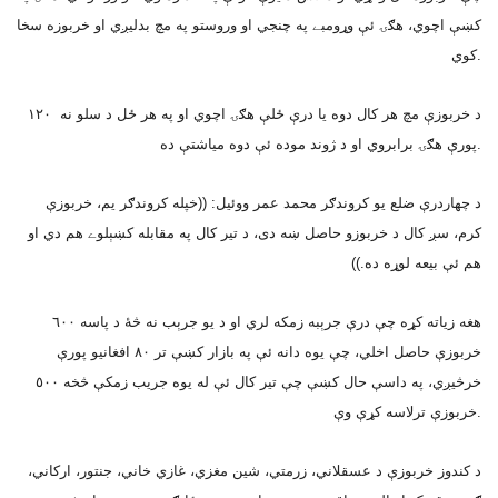
کښې اچوي، هګۍ ئې وړومبے په چنجي او وروستو په مچ بدليږي او خربوزه سخا
کوي.
د خربوزې مچ هر کال دوه يا درې ځلې هګۍ اچوي او په هر ځل د سلو نه ١٢٠
پورې هګۍ برابروي او د ژوند موده ئې دوه مياشتې ده.
د چهاردرې ضلع يو کروندګر محمد عمر ووئيل: ((خپله کروندګر يم، خربوزې
کرم، سږ کال د خربوزو حاصل ښه دى، د تير کال په مقابله کښېلوے هم دي او
هم ئې بيعه لوړه ده.))
هغه زياته کړه چې درې جرېبه زمکه لري او د يو جرېب نه څۀ د پاسه ٦٠٠
خربوزې حاصل اخلي، چې يوه دانه ئې په بازار کښې تر ٨٠ افغانيو پورې
خرڅيږي، په داسې حال کښې چې تير کال ئې له يوه جريب زمکې څخه ٥٠٠
خربوزې ترلاسه کړې وې.
د کندوز خربوزې د عسقلاني، زرمتي، شين مغزي، غازي خاني، جنتور، ارکاني،