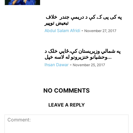
په کی پی کے کې د دريمې جندر خلاف
تبعيض توپير
Abdul Salam Afridi
-
November 27, 2017
په شمالي وزيريستان کې،ځايي خلک د
وحشيانو خنزيرونو له لاسه خپل...
Ihsan Dawar
-
November 25, 2017
NO COMMENTS
LEAVE A REPLY