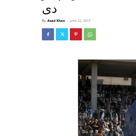
دی
By
Asad Khan
-
June 22, 2015