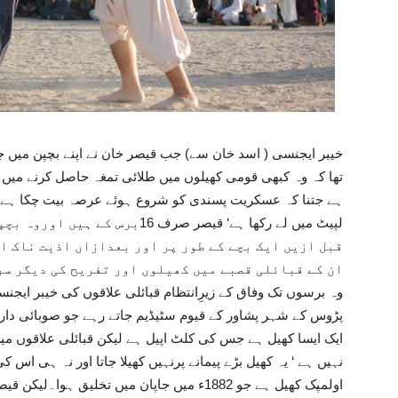
خیبر ایجنسی ( اسد خان سے) جب قیصر خان نے اپنے بچپن میں جو
تھا کہ وہ کبھی قومی کھیلوں میں طلائی تمغہ حاصل کرنے میں 
ہے جتنا کہ عسکریت پسندی کو شروع ہوئے عرصہ بیت چکا ہے جس
لپیٹ میں لے رکھا ہے‘ قیصر صرف 16
قبل ازیں ایک بچے کے طور پر اور بعدازاں اذیت ناک ا
ان کے قبائلی قصبے میں کھیلوں اور تفریح کی دیگر سر
وہ برسوں تک وفاق کے زیرِانتظام قبائلی علاقوں کی خیبر ایجن
پڑوس کے شہر پشاور کے قیوم سٹیڈیم جاتے رہے جو صوبائی دار
ایک ایسا کھیل ہے جس کی کلٹ اپیل ہے لیکن قبائلی علاقوں میں 
نہیں ہے ‘ یہ کھیل بڑے پیمانے پرنہیں کھیلا جاتا اور نہ ہی اس 
اولمپک کھیل ہے جو 1882ء میں جاپان میں تخلی