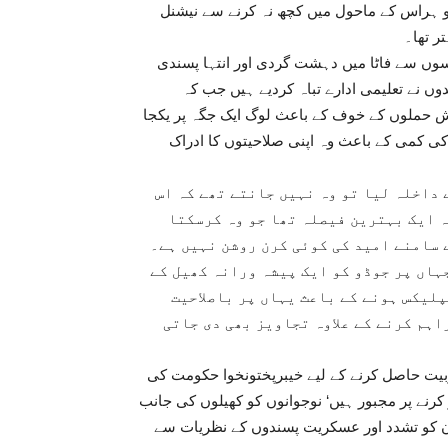
و ہراس کے ماحول میں کچھ نہ کرنے سے نیشنل
ر تھا۔
رسوں سے فاٹا میں دہشت گردی اور انتہا پسندی
نے تعلیمی ادارے تباہ کردیے ہیں جب کہ
ش حملوں کے خوف کے باعث لوگ ایک جگہ پر یکجا
کی کمی کے باعث وہ اپنی صلاحیتوں کا ادراک
 داخلہ لیا تو وہ نہیں جانتے تھے کہ اس
ہ ایک بہترین فیصلہ تھا جو وہ کرسکتا
 سامنے امید کی کوئی کرن روشن نہیں ہے۔
ہاں پر جوڈو کو ایک پیشہ ورانہ کھیل کے
لیکس ہونے کے باعث یہاں پر باصلاحیت
اہم کرنے کے علاوہ تجاویز بھی دی جاتی
بیت حاصل کرنے کے لیے خیبرپختونخوا حکومت کی
رنے پر مجبور ہیں‘ نوجوانوں کو کھیلوں کی جانب
ن کو تشدد اور عسکریت پسندوں کے نظریات سے