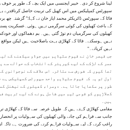
لینا شروع کر دی۔ خیبر ایجنسی میں ایک بچے کے طور پر خوف 
سپورٹس کمپلیکس میں اس کھیل کی تربیت حاصل کرناقدرے بہت
فاٹا کے سپورٹس ڈائریکٹر محمد ایاز خان نے کہا:’’ گزشتہ چھ ب
کے باعث کھیلوں کی کوئی سرگرمی نہیں ہوئی۔عسکریت پسندوں 
کھیلوں کی سرگرمیاں دم توڑ گئی ہیں۔ بم دھماکوں اور خودک
نہیں ہوسکتے۔ فاٹا کے کھلاڑی بہت باصلاحیت ہیں لیکن مواقع 
نہیں کرپاتے۔‘‘
جب قیصر خان نے قیوم سٹیڈیم میں جوڈو سیکھنے کے لیے
عمر کے لڑکے کے لیے کیریئر کے انتخاب کے حوالے سے ی
تھا کیوں کہ شورش سے متاثرہ اس علاقے کے نوجوانوں کے
اول تو یہ کہ قیوم سٹیڈیم واحد سپورٹس کمپلیکس ہے ج
طور پر سکھایا جاتا ہے۔ دوسرا، کھیلوں کے نیشنل کمپ
کھلاڑیوں کو قومی ٹیم میں شامل ہونے کے لیے تربیت فر
ہیں۔
مقامی کھلاڑی کہتے ہیں کہ طویل عرصہ سے فاٹا کے کھلاڑی تر
جانب سے فراہم کی جانے والی کھیلوں کی سہولیات پر انحصار ک
راغب کرنے کے لیے سہولیات فراہم کرنے کی ضرورت ہے تاکہ ا