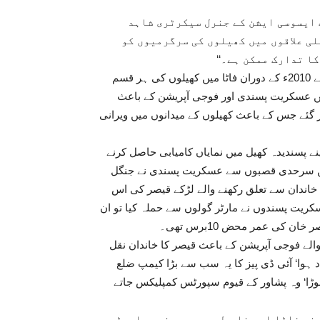
ایسوسی ایشن کے جنرل سیکرٹری شاہد
لی علاقوں میں کھیلوں کی سرگرمیوں کو
ا تدارک ممکن ہے۔‘‘
انہوں نے نیوز لینز پاکستان سے بات کرتے ہوئے کہا کہ 2006ء سے 2010ء کے دوران فاٹا میں کھیلوں کی ہر قسم
ں عسکریت پسندی اور فوجی آپریشن کے باعث
ر گئے جس کے باعث کھیلوں کے میدانوں میں ویرانی
ے پسندیدہ کھیل میں نمایاں کامیابی حاصل کرنے
 درست سمت میں جارہے ہیں۔ لیکن تب 2009ء میں سرحدی قصبوں سے عسکریت پسندی نے جنگل
خاندان سے تعلق رکھنے والے لڑکے قیصر کی اس
20ء میں ان کے گاؤں پر عسکریت پسندوں نے مارٹر گولوں سے حملہ کیا تو ان
 کی عمر محض 10برس تھی۔
ے فوجی آپریشن کے باعث قیصر کا خاندان نقل
د ہوا‘ آئی ڈی پیز کا یہ سب سے بڑا کیمپ ضلع
وڑا‘ وہ پشاور کے قیوم سپورٹس کمپلیکس جاتے
سے 2014ء کے دوران حکومت نے فاٹا اور خاص طور پر مہمند، باجوڑ،