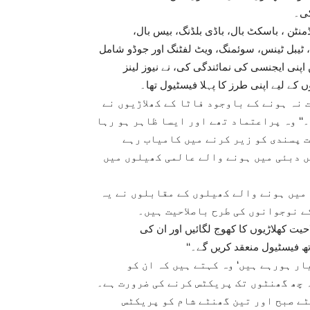
تھلیٹکس، بیڈمنٹن ، باسکٹ بال، باڈی بلڈنگ، بیس بال،
ل، ٹیبل ٹینس، سوئمنگ، ویٹ لفٹنگ اور جوڈو شامل
پنی ایجنسی کی نمائندگی کی، نے نیوز لینز
 کے لیے اپنی طرز کا پہلا فیسٹیول تھا۔
 نہ ہونے کے باوجود فاٹا کے کھلاڑیوں نے
‘‘ وہ پراعتماد تھے اور ایسا ظاہر ہو رہا
ت پسندی کو زیر کرنے میں کامیاب رہے
یں دبئی میں ہونے والے عالمی کھیلوں میں
میں ہونے والے کھیلوں کے مقابلوں نے یہ
کے نوجوانوں کی طرح باصلاحیت ہیں۔
احیت کھلاڑیوں کا کھوج لگائیں اور ان کی
 فیسٹیول منعقد کریں گے۔‘‘
ر ہورہے ہیں‘ وہ کہتے ہیں کہ ان کو
 چھ گھنٹوں تک پریکٹس کرنے کی ضرورت ہے۔
ے صبح اور تین گھنٹے شام کو پریکٹس