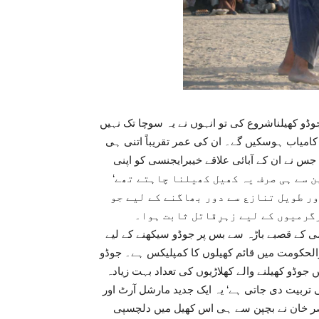
ڈو کھیلناشروع کی تو انہوں نے یہ سوچا تک نہیں
کامیاب ہوسکیں گے۔ ان کی عمر تقریباً اتنی ہی
 نے ان کے آبائی علاقے خیبرایجنسی کو اپنی
برس کے ہیں اوروہ بچپن سے ہی صرف یہ کھیل کھیلنا چاہتے تھے‘
ور طویل تنازع سے دور بھاگنے کے لیے جو
گرمیوں کے لیے زہرِقاتل ثابت ہوا۔
سی کے قصبے باڑہ سے بس پر جوڈو سیکھنے کے لیے
الحکومت میں قائم کھیلوں کا کمپلیکس ہے۔ جوڈو
جوڈو کھیلنے والے کھلاڑیوں کی تعداد بہت زیادہ
کی تربیت دی جاتی ہے‘ یہ ایک جدید مارشل آرٹ اور
ق ہوا۔لیکن قیصر خان نے بچپن سے ہی اس کھیل میں دلچسپی