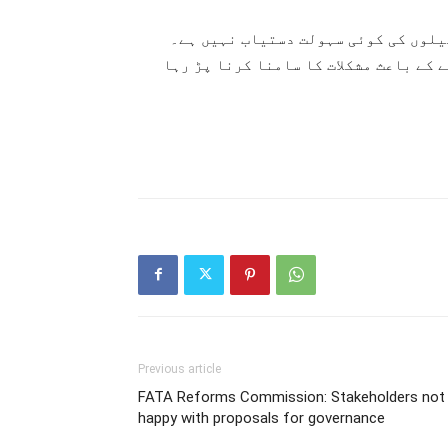
ھیلوں کی کوئی سہولت دستیاب نہیں ہے۔
 کے باعث مشکلات کا سامنا کرنا پڑ رہا
Previous article
FATA Reforms Commission: Stakeholders not
happy with proposals for governance