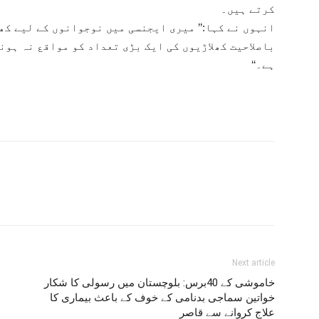
کرتے ہیں۔
انہوں نے کہا:’’ میری ایجنسی میں نوجوانوں کے لیے ک
باصلاحیت کھلاڑیوں کی ایک بڑی تعداد کو مواقع نہ ہونے
ہے۔‘‘
Next article
خاموشی کے 40برس: بلوچستان میں رسولی کا شکار
خواتین سماجی بدنامی کے خوف کے باعث بیماری کا
علاج کروانے سے قاصر