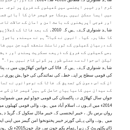
کرم اور خیبر ایجنسی میں کھیلوں کے فروغ پر توجہ مر
میں ایسا ممکن نہیں ہوسکا جو قیصر خان کا آبائی قص
اور فوجی آپریشنوں کے باعث امن و امان کے حالات تاحا
شاہد شنواری کہتے ہیں کہ 2010ء کے ب
کا مظاہرہ کیا۔ انہوں نے کہا:’’ ہم نے مہمند، باجوڑ
کے درمیان کھیلوں کے ٹورنامنٹ منعقد کیے جن میں شا
بھی کھیلوں کے فروغ کے ذریعے عسکریت پسندی اور دہشت
لیکن اس حوالے سے عملی طور پر کوئی کام نہیں ہوا۔‘‘
شاہد شنواری کہتے ہیں کہ فاٹا کی خواتین کھلاڑیوں میں بے پن
کی قومی سطح پر اپنے خطے کی نمائندگی کی خواہش پوری نہی
ان کے اس دعویٰ کی تصدیق کہ فاٹا کے نوجوانوں نے تما
جواں سال کھلاڑی نے پاکستان کی قومی جوڈو ٹیم میں شمولیت ا
2014ء میں انہوں نے اسلام آباد میں ہونے والی قومی کھیلوں میں حصہ لیا اور کانسی کے دو تمغے حاصل کیے۔
رواں برس باڑہ، خیبر ایجنسی کے خیبر ماڈل سکول کے گریڈ د
میں ہونے والی پہلی گورنر خیبر پختونخوا امن گیمز میں اپنی 
ڈائریکٹوریٹ کے ز