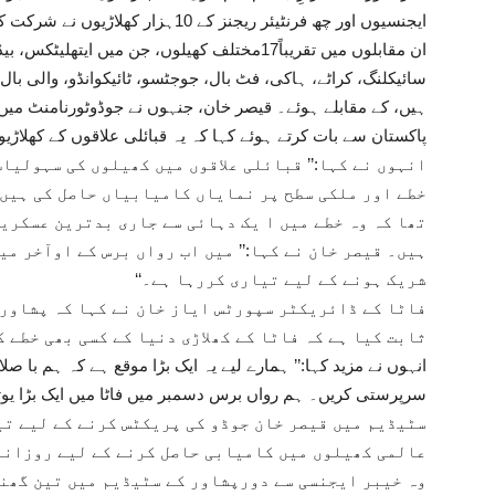
ایجنسیوں اور چھ فرنٹیئر ریجنز کے 10ہزار کھلاڑیوں نے شرکت کی۔
ان مقابلوں میں تقریباً17مختلف کھیلوں، جن میں ای
سائیکلنگ، کراٹے، ہاکی، فٹ بال، جوجٹسو، ٹائیکوانڈو، والی با
ہیں، کے مقابلے ہوئے۔ قیصر خان، جنہوں نے جوڈوٹورنامنٹ میں ا
پاکستان سے بات کرتے ہوئے کہا کہ یہ قبائلی علاقوں کے کھلاڑیوں
انہوں نے کہا:’’ قبائلی علاقوں میں کھیلوں کی سہولیات
خطے اور ملکی سطح پر نمایاں کامیابیاں حاصل کی ہیں۔
تھا کہ وہ خطے میں ا یک دہائی سے جاری بدترین عسکری
ہیں۔ قیصر خان نے کہا:’’ میں اب رواں برس کے اوآخر م
شریک ہونے کے لیے تیاری کررہا ہے۔‘‘
فاٹا کے ڈائریکٹر سپورٹس ایاز خان نے کہا کہ پشاور 
ثابت کیا ہے کہ فاٹا کے کھلاڑی دنیا کے کسی بھی خطے 
انہوں نے مزید کہا:’’ ہمارے لیے یہ ایک بڑا موقع ہے کہ ہم با صل
سرپرستی کریں۔ ہم رواں برس دسمبر میں فاٹا میں ایک بڑا یوتھ
سٹیڈیم میں قیصر خان جوڈو کی پریکٹس کرنے کے لیے تیا
عالمی کھیلوں میں کامیابی حاصل کرنے کے لیے روزانہ
وہ خیبر ایجنسی سے دورپشاور کے سٹیڈیم میں تین گھنٹ