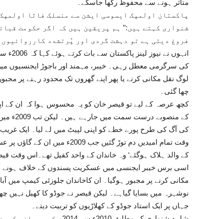
متاثر ہونے سے محفوظ رکھا جاسکے۔
پاکستان اولمپک ایسوسی ایشن سے منسلک فاٹا اولمپک 
شنواری کہتے ہیں:’’ ہم پریقین ہیں کہ اگر حکومت قبائ
فروغ دیتی ہے تو دہشت گردی اور پُرتشدد کارروائیوں ک
کی سرگرمی معطل رہی۔ خیبر، مہمند اور باجوڑ ایجنسیوں می
لوگ نقل مکانی کرنے یا پھر اپنے گھروں تک محدود رہنے پر مجبو
چھا گئی۔
کچھ عرصہ کے لیے تو قیصر خان کو یہ محسوس ہوا کہ ان کے اپن
کے منصوبے
کی آگ کی طرح پورے خطے کو اپنی لپیٹ میں لے لیا۔ ایک غریب 
وقت تمام امیدیں دم توڑ گئیں جب 09
کے والد ہلاک ہوگئے‘ وہ خاندان کے واحد کفیل تھے۔اس وقت قیصر خان
اسی برس خیبر ایجنسی میں عسکریت پسندوں کے خلاف ہونے وال
مکانی کرنے پر مجبور ہوگیا۔ ان کاخاندان جلوزئی کیمپ میں آبا
نوشہرہ میں بسایا گیاہے۔ لیکن قیصر نے جوڈو کا کھیل نہیں چھ
جہاں پر ایک استاد جوڈو کے کھلاڑیوں کو تربیت دیتے۔
شاہد شنواری کے مطابق 2010ء 