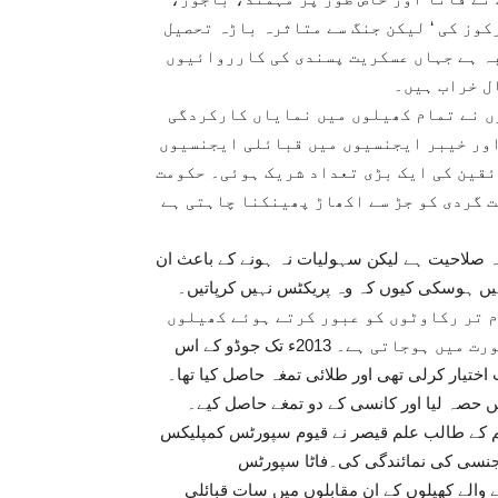
کوز کی ‘ لیکن جنگ سے متاثرہ باڑہ تحصیل
بہ ہے جہاں عسکریت پسندی کی کارروائیوں
ل خراب ہیں۔
عد فاٹا کے کھلاڑیوں نے تمام کھیلوں میں نمایاں کارکردگی
 اور خیبر ایجنسیوں میں قبائلی ایجنسیوں
ئقین کی ایک بڑی تعداد شریک ہوئی۔ حکومت
 گردی کو جڑ سے اکھاڑ پھینکنا چاہتی ہے
اہ صلاحیت ہے لیکن سہولیات نہ ہونے کے باعث ان
ں ہوسکی کیوں کہ وہ پریکٹس نہیں کرپاتیں۔
م تر رکاوٹوں کو عبور کرتے ہوئے کھیلوں
کے میدان میں کامیابیاں حاصل کی ہیں‘ قیصر خان کی صورت میں ہوجاتی ہے۔ 2013ء تک جوڈو کے اس
ختیار کرلی تھی اور طلائی تمغہ حاصل کیا تھا۔
ہم کے طالب علم قیصر نے قیوم سپورٹس کمپلیکس
ایجنسی کی نمائندگی کی۔فاٹا سپورٹس
یرِاہتمام یکم جون سے چار جون2015ء تک ہونے والے کھیلوں کے ان مقابلوں میں سات قبائلی