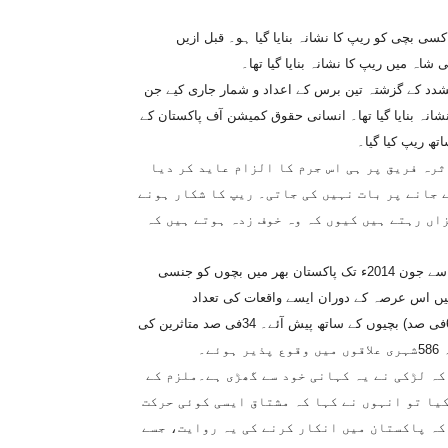
سی بچی کو ریپ کا نشانہ بنایا گیا ہو۔ قبل ازیں
ے تشدد کے گزشتہ تین برس کے اعداد و شمار جاری کیے جن
بر 2013ء تک 4,572بچیوں کو ریپ کا نشانہ بنایا گیا تھا۔ انسانی حقوق کمیشن آف پاکستان کے
رہ فریق پر ہی اس جرم کا الزام عاید کر دیا
 جانے پر بات نہیں کی جاتی۔ ریپ کا شکار ہونے
اں رہتے ہیں کیوں کہ وہ خوف زدہ ہوتے ہیں کہ
غیر سرکاری تنظیم ساحل کی ششماہی رپورٹ 2014کے مطابق جنوری سے جون 2014ء تک پاکستان بھر میں بچوں کو جنسی
ہراساں کیے جانے کے 1786واقعات رپورٹ ہوئے جب کہ 2013ء میں اس عرصہ کے دوران ایسے واقعات کی تعداد
1204تھی۔ 2014ء میں رپورٹ ہونے والے 1786 واقعات میں سے 1172(66فی صد) بچیوں کے ساتھ پیش آئے۔ 34فی صد متاثرین کی
کہ لڑکی نے یہ کہانی خود سے گھڑی ہے۔ملزم کے
یا تو انہوں نے کہا کہ مشتاق ایسی کوئی حرکت
کہ پاکستان میں انکار کرنے کی یہ روایت، جسے