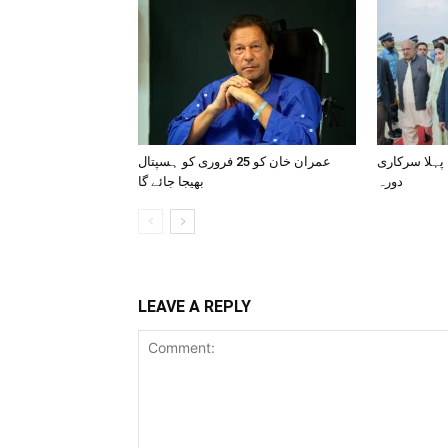
 پہلا سرکاری
عمران خان کو 25 فروری کو ہسپتال
دورہ
بھیجا جائے گا
LEAVE A REPLY