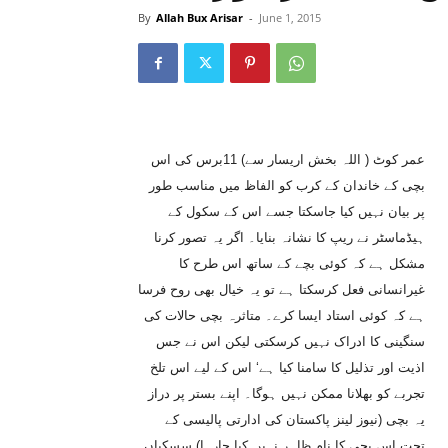
By
Allah Bux Arisar
-
June 1, 2015
عمر کوٹ ( اللہ بخش اریسار سے) 11برس کی اس
بچی کے خاندان کے کرب کو الفاظ میں مناسب طور
پر بیان نہیں کیا جاسکتا جسے اس کے سکول کے
ہیڈماسٹر نے ریپ کا نشانہ بنایا۔ اگر یہ تصور کرنا
مشکل ہے کہ کوئی بچے کے ساتھ اس طرح کا
غیرانسانی فعل کرسکتا ہے تو یہ خیال بھی روح فرسا
ہے کہ کوئی استاد ایسا کرے۔ متاثرہ بچی حالات کی
سنگینی کا ادراک نہیں کرسکتی لیکن اس نے جس
اذیت اور تذلیل کا سامنا کیا ہے‘ اس کے لیے اس تلخ
تجربے کو بھلانا ممکن نہیں ہوگا۔ اپنے بستر پر دراز
یہ بچی (نیوز لینز پاکستان کی ادارتی پالیسی کے
تحت اس بچی کا نام ظاہر نہیں کیا جارہا) سسکیاں