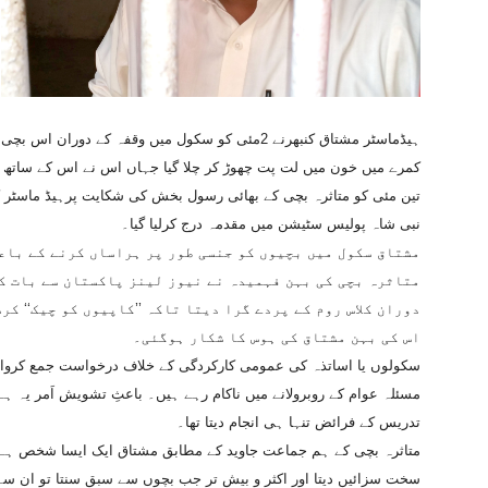
ہیڈماسٹر مشتاق کنبھرنے 2مئی کو سکول میں وقفہ کے دو
کمرے میں خون میں لت پت چھوڑ کر چلا گیا جہاں اس نے اس کے ساتھ ری
نبی شاہ پولیس سٹیشن میں مقدمہ درج کرلیا گیا۔
مشتاق سکول میں بچیوں کو جنسی طور پر ہراساں کرنے کے باع
متاثرہ بچی کی بہن فہمیدہ نے نیوز لینز پاکستان سے بات ک
دوران کلاس روم کے پردے گرا دیتا تاکہ ’’کاپیوں کو چیک‘‘ ک
اس کی بہن مشتاق کی ہوس کا شکار ہوگئی۔
سکولوں یا اساتذہ کی عمومی کارکردگی کے خلاف درخواست جمع کروانے 
تدریس کے فرائض تنہا ہی انجام دیتا تھا۔
متاثرہ بچی کے ہم جماعت جاوید کے مطابق مشتاق ایک ایسا شخص ہے جو
سخت سزائیں دیتا اور اکثر و بیش تر جب بچوں سے سبق سنتا تو ان سے 