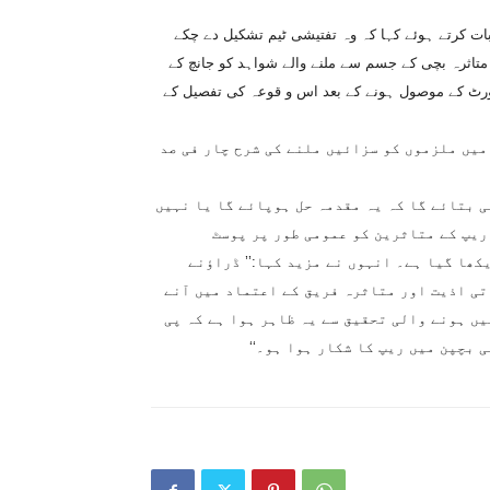
بات کرتے ہوئے کہا کہ وہ تفتیشی ٹیم تشکیل دے چکے
متاثرہ بچی کے جسم سے ملنے والے شواہد کو جانچ کے
 رپورٹ کے موصول ہونے کے بعد اس و قوعہ کی تفصیل کے
میں ملزموں کو سزائیں ملنے کی شرح چار فی صد
ی بتائے گا کہ یہ مقدمہ حل ہوپائے گا یا نہیں
ریپ کے متاثرین کو عمومی طور پر پوسٹ
کھا گیا ہے۔ انہوں نے مزید کہا:’’ ڈراؤنے
ی اذیت اور متاثرہ فریق کے اعتماد میں آنے
ں ہونے والی تحقیق سے یہ ظاہر ہوا ہے کہ پی
 بچپن میں ریپ کا شکار ہوا ہو۔‘‘