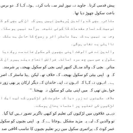
پیش قدمی کرتا۔ جاوید نے نیوز لینز سے بات کرتے ہوئے کہا کہ دو برس ق
باعث سکول چھوڑ دیا تھا۔
متاثرہ بچی کے والدین پُریقین نہیں ہیں کہ ان کی بچی کو ک
نوعیت کے تمام مقدمات کا کوئی نتیجہ برآمد نہیں ہو سکا۔ 
وجہ یہ نہیں ہے کہ ہیڈ ماسٹر اثر و رسوخ کا حامل ہے بلکہ 
نااہلی بے نقاب ہوگی۔
والدین نے فی الوقت اپنی بچیوں کو سکول جانے سے روک دیا ہ
سکول ، جس میں چھ مرد اساتذہ فرائض انجام دیتے ہیں، ان کی
متاثرہ بچی کے والد منہال کنبھر اپنی بچی کو سکول بھیجنے پر شرمندہ ہ
کہ وہ اپنی بیٹی کو سکول بھیجنے کے خلاف تھے لیکن ہیڈ ماسٹر کے اصرا
ہے۔ انہوں نے کہا کہ انہوں نے اپنے خاندان کے دیگر ارکان پر بھی زور د
خواہش تھی کہ میں اپنی بیٹی کو سکول نہ بھیجتا۔‘‘
علاقہ مکینوں نے زور دیا کہ حکومت کو لڑکیوں کے لیے ایک ال
لڑکیوں کی تعلیم پر اعتماد بحال ہوسکے۔
دیہی علاقوں میں لڑکیوں کی تعلیم کو کبھی ناگزیر تصور نہیں کیا گی
تو والدین کے لیے یہ مزید مشکل ہوجاتا ہے کہ وہ اپنی بچیوں کو سکول