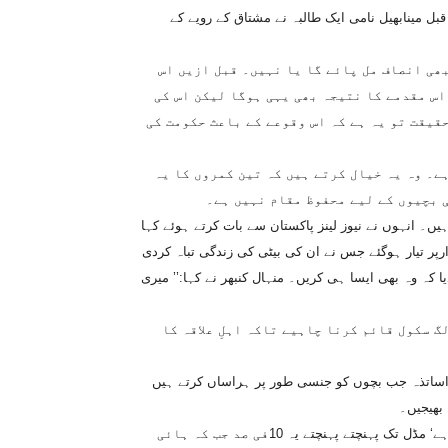
بل مینابھیل نامی ایک طالبہ نے مشتاق کے رویے کے
بھی انصاف مل پائے گا یا نہیں۔ قبل ازیں اس
اس مقدمے کا نتیجہ بھی یہی ہوگا لیکن اس کی
حقیقت تو یہ ہے کہ اس وقوعے کے باعث حکومت کی
ے۔ وہ یہ خیال کرتے ہیں کہ تین کمروں کا یہ
 بچیوں کے لیے محفوظ مقام نہیں ہے۔
یں۔ انہوں نے نیوز لینز پاکستان سے بات کرتے ہوئے کہا
رپر تیار ہوگئے جس نے ان کی بیٹی کی زندگی تباہ کردی
یا کہ وہ بھی ایسا ہی کریں۔ منہال کنبھر نے کہا:’’ میری
گ سکول قائم کرنا چاہیے تاکہ اہلِ علاقہ کا
ا۔ اساتذہ جب بچوں کو جنسی طور پر ہراساں کرتے ہیں
 بھیجیں۔
عمر کوٹ کے پرائمری سکول میں زیرِ تعلیم بچیوں کا تناسب 44فی صد ہے‘ مڈل تک پہنچتے پہنچتے یہ 10فی صد جب کہ ہائی