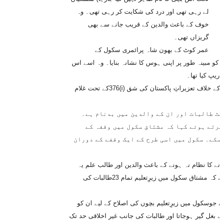
لے رہی تھی اور درد کی شکایت کر رہی تھی۔ وہ
خوف کے باعث والدین کے قریب جانے سے بھی
گریزاں تھی۔
عمر کوٹ کے بھون شاہ پرائمری سکول کے
ران اس بچی کو مبینہ طور پر اپنی ہوس کا نشانہ بنایا۔ وہ اسے اس
پ کیا تھا۔
تین مئی کو متاثرہ بچی کے بھائی رسول بخش کی شکایت پرہیڈ ماسٹر کے خلاف تعزیراتِ پاکستان کی شق (i)376کے تحت غلام
ث طالبات اور ان کے والدین میں بدنام ہے۔
رتے ہوئے کہا کہ مشتاق سکول میں وقفہ کے
رسکے۔ سکول میں اسی طرح کے ایک وقفے کے دوران
کا نظام نہ ہونے کے باعث والدین اور طالب علم یہ
مسئلہ عوام کے روبرولانے میں ناکام رہے ہیں۔ باعثِ تشویش اَمر یہ ہے کہ مشتاق سکول میں زیرِتعلیم تمام 23طالبات کی
سکول میں زیرِتعلیم بچوں کی اصلاح کے لیے ان کو
بغل گیر ہوجاتا اور طالبات کی جانب غیر اخلاقی حد تک