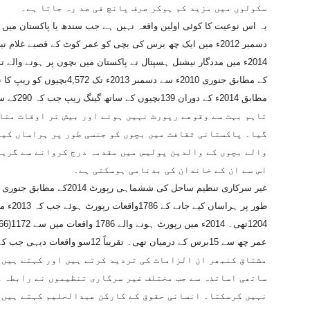
سکولوں میں مزید کم ہوکر صرف پانچ فی صد رہ جاتا ہے۔
یہ اس نوعیت کا کوئی اولین واقعہ نہیں ہے جب سندھ یا پاکستان میں ک
دسمبر 2012ء میں ایک چھ برس کی بچی کو عمر کوٹ کے قصبے غلام نبی شاہ میں ریپ کا نشانہ بنایا گیا تھا۔
2014ء میں مددگار نیشنل ہسپتال نے پاکستان میں بچوں پر ہونے وال
کے مطابق جنوری 2010ء سے دسم
مطابق 2014ء کے دوران 139بچیوں کے ساتھ گینگ ریپ جب کہ 290کے ساتھ ریپ کیا گیا۔
تاہم بہت سے وقوعے رپورٹ نہیں ہوئے اور بیش تر اوقات متاث
گیا۔ پاکستانی ثقافت میں بچوں کو جنسی طور پر ہراساں کیے
والے بچوں کے والدین پولیس میں مقدمہ درج کروانے سے گریز
اس سے ان کے خاندان کی بدنامی ہوسکتی ہے۔
طور پر 
عمر چھ سے 15برس کے درمیان تھی۔ تقریباً 12سو واقعات دیہی جب کہ 586شہری علاقوں میں وقوع پذیر ہوئے۔
مشتاق کنبھر ان الزامات کی تردید کرتے ہیں اور کہتے ہیں 
ساتھی اساتذہ سے جب مختلف غیر سرکاری تنظیموں نے رابطہ ک
نہیں کرسکتا۔ انسانی حقوق کے کارکن عبدالحلیم کہتے ہیں 