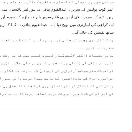
سیاسی طور پر درستی کے احساس سے تقویت ملتی ہے، عام ہے۔
عمر کوٹ پولیس کے سربراہ عبدالقیوم پتافی نے نیوز لینز پاکستان سے 
ہیں۔ ٹیم کے سربراہ ڈی ایس پی غلام سرور بابر نے ملزم کے سپرم اور 
لیے کراچی کی لیبارٹری میں بھیج دیا ہے۔ عبدالقیوم پتافی نے کہا کہ
ساتھ تفتیش کی جائے گی۔
پاکستان میں بچوں کو جنسی طور پر ہراساں کرنے کے واقعات 
سے زیادہ نہیں ہے۔
ماہرِ نفسیات ڈاکٹر لاکیش کمار کھتری کہتے ہیں کہ یہ وقت ہ
تاہم اب لڑکی کی زندگی پہلے جیسی نہیں رہے گی۔علاوہ ازیں 
ٹرامیٹک سٹریس ڈس آرڈر (پی ٹی ایس ڈی) کے عارضے کا شکار دی
خوابوں، جرم کی یادداشتوں کے باعث پیدا ہونے والی تصورات
والی کمی کے امکان کو نظراندازنہیں کیا جاسکتا۔حال ہی می
ٹی ایس ڈی کی شدت میں اس وقت مزید اضافہ ہوجاتا ہے جب کوئی