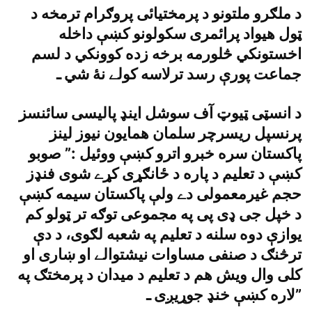
د ملګرو ملتونو د پرمختيائى پروګرام ترمخه د
ټول هيواد پرائمرى سکولونو کښې داخله
اخستونکي څلورمه برخه زده کوونکي د لسم
جماعت پورې رسد ترلاسه کولے نۀ شي ـ
د انسټى ټيوټ آف سوشل اينډ پاليسى سائنسز
پرنسپل ريسرچر سلمان همايون نيوز لينز
پاکستان سره خبرو اترو کښې ووئيل :” صوبو
کښې د تعليم د پاره د ځانګړى کړے شوى فنډز
حجم غيرمعمولى دے ولې پاکستان سيمه کښې
د خپل جى ډى پى په مجموعى توګه تر ټولو کم
يوازې دوه سلنه د تعليم په شعبه لګوى، د دې
ترڅنګ د صنفى مساوات نيشتوالے او ښارى او
کلى وال ويش هم د تعليم د ميدان د پرمختګ په
لاره کښې خنډ جوړيږى ـ”