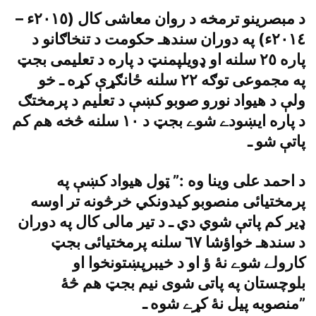
د مبصرينو ترمخه د روان معاشى کال (٢٠١٥ء –
٢٠١٤ء) په دوران سندهـ حکومت د تنخاګانو د
پاره ٢٥ سلنه او ډويلپمنټ د پاره د تعليمى بجټ
په مجموعى توګه ٢٢ سلنه ځانګړې کړه ـ خو
ولې د هيواد نورو صوبو کښې د تعليم د پرمختګ
د پاره ايښودے شوے بجټ د ١٠ سلنه څخه هم کم
پاتې شو ـ
د احمد على وينا وه :” ټول هيواد کښې په
پرمختيائى منصوبو کيدونکي خرڅونه تر اوسه
ډير کم پاتې شوي دي ـ د تير مالى کال په دوران
د سندهـ خواؤشا ٦٧ سلنه پرمختيائى بجټ
کارولے شوے نۀ ؤ او د خيبرپښتونخوا او
بلوچستان په پاتى شوى نيم بجټ هم څۀ
منصوبه پيل نۀ کړے شوه ـ”