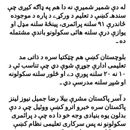
له دې شمير شميرې نه دا هم په ډاګه کيږى چې
سندهـ کښې د تعليم د ورکړے د پاره د موجوده
ځاندرې ٩١ سلنه پرائمرى، پينځۀ سلنه مډل او
يوازې درې سلنه هائى سکولونو باندې مشتمله
ده ـ
بلوچستان کښې هم چټکتيا سره د ذاتى مد
تعليمى ادارې جوړې شوې دي چې تناسب ئې د
١٠ نه ٢٠ سلنه پورې دے او څلور سلنه سکولونه
او شپږ سلنه مدرسې دي ـ
د آسر پاکستان مشرې بيلا رضا جميل نيوز لينز
پاکستان سره خبرو اترو کښې ووئيل چې د دې
بدلون يوه بنيادى وجه خو دا ده چې د پرائمرى
سکولونو نه پس سرکارى تعليمى نظام کښې