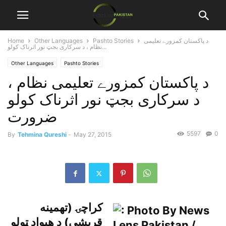
د پاکستان کمزورے تعليمى
Pashto Stories
Other Languages
Home
نظام ، د سرکارى بجټ نور اثرناک کولو...
Other Languages
Pashto Stories
د پاکستان کمزورے تعليمى نظام ،
د سرکارى بجټ نور اثرناک کولو
ضرورت
5597
0
By
Tehmina Qureshi
-
May 27, 2015
کراچۍ (تهمينه
قريشى) د هيواد ټولو