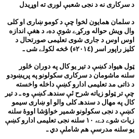
د سرکارى نه د نجى شعبې لورى ته اوړيدل
د سلمان همايون لخوا چې د کومو ښارى او کلى
وال ويش حواله ورکړے شوې ده، د هغې اندازه
اوس اوس د جارى شوى تعليمى صورتحال د
کليز راپور اسر (٢٠١٤ء) څخه لکولے شى ـ
ټول هيواد کښې د تير يو کال په دوران څلور
سلنه ماشومان د سرکارى سکولونو په پريښودو
د ذاتى مد تعليمى ادارو کښې داخله واخسته
چې تر ټولو زياته شرح ئې سندهـ کښې وه ـ د تير
کال په مهال د سندهـ کلى والو او ښارى سيمو
کښې د نجى سکولونو شمير خواؤشا اووۀ سلنه
زيات شوے دے، ١٠ سلنه نجى تعليمى ادارو کښې
يو سلنه مدرسې هم شاملې دي ـ