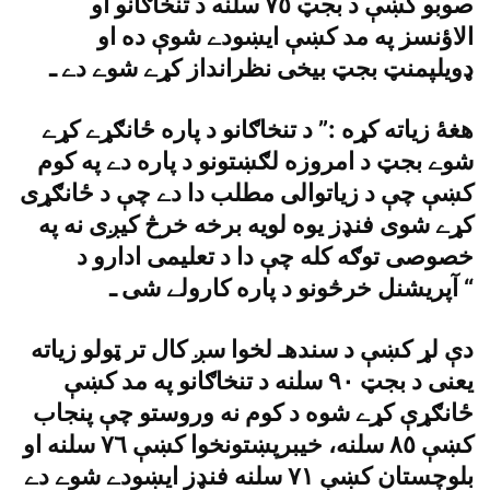
صوبو کښې د بجټ ٧٥ سلنه د تنخاګانو او
الاؤنسز په مد کښې ايښودے شوې ده او
ډويلپمنټ بجټ بيخى نظرانداز کړے شوے دے ـ
هغۀ زياته کړه :” د تنخاګانو د پاره ځانګړے کړے
شوے بجټ د امروزه لګښتونو د پاره دے په کوم
کښې چې د زياتوالى مطلب دا دے چې د ځانګړى
کړے شوى فنډز يوه لويه برخه خرڅ کيږى نه په
خصوصى توګه کله چې دا د تعليمى ادارو د
آپريشنل خرڅونو د پاره کارولے شى ـ “
دې لړ کښې د سندهـ لخوا سږ کال تر ټولو زياته
يعنى د بجټ ٩٠ سلنه د تنخاګانو په مد کښې
ځانګړې کړے شوه د کوم نه وروستو چې پنجاب
کښې ٨٥ سلنه، خيبرپښتونخوا کښې ٧٦ سلنه او
بلوچستان کښې ٧١ سلنه فنډز ايښودے شوے دے