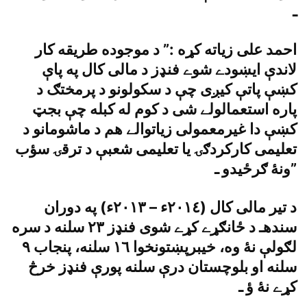
ـ
احمد على زياته کړه :” د موجوده طريقه کار
لاندې ايښودے شوے فنډز د مالى کال په پاې
کښې پاتې کيږى چې د سکولونو د پرمختګ د
پاره استعمالولے شى د کوم له کبله چې بجټ
کښې دا غيرمعمولى زياتوالے هم د ماشومانو د
تعليمى کارکردګۍ يا تعليمى شعبې د ترقۍ سؤب
ونۀ ګرځيدو ـ”
د تير مالى کال (٢٠١٤ء – ٢٠١٣ء) په دوران
سندهـ د ځانګړے کړے شوى فنډز ٢٣ سلنه د سره
لګولې نۀ وه، خيبرپښتونخوا ١٦ سلنه، پنجاب ٩
سلنه او بلوچستان درې سلنه پورې فنډز خرڅ
کړے نۀ ؤ ـ