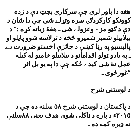
هغه دا باور لرى چې سرکارى بجټ دې د زده
کوونکو کارکردګۍ سره وتړلے شى چې دا شان د
دې د ګټو مزے وغزولے شى ـ هغۀ زياته کړه :” د
بيلابيلو شمير شميرو څخه د ترلاسه شوو پايلو او
پاليسيو په رڼا کښې د جائزې اخستو ضرورت دے
ـ په يادو ټولو اقداماتو د بيلابيلو خاميو له کبله
عمل نۀ شى کيدے ځکه چې دا په يو بل اثر
غورځوى ـ”
د لوستنې شرح
د پاکستان د لوستنې شرح ٥٨ سلنه ده چې د
٢٠١٥ء د پاره د ټاکلى شوى هدف يعنى ٨٨سلنې
نه ډيره کمه ده ـ