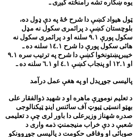
يوه ښکاره تشه رامنځته کيږى ـ
ټول هيواد کښې دا شرح څۀ په دې ډول ده،
بلوچستان کښې د پرائمرى سکول نه مډل
سکول پورې ٩.١ سلنه او د پرائمرى سکول نه
هائى سکول پورې دا شرح ١٤.١ سلنه ده ـ
خيبرپښتونخوا کښې دا شرح په ترتيب سره ٩.١
او ١٢.١ او پنجاب کښې ٤.١ او ٦.١ سلنه ده ـ
پاليسى جوړيدل او په هغې عمل درآمد
د تعليم نوموړې ماهره او د شهيد ذوالفقار على
بهټو انسټى ټيوټ آف سائنس اينډ ټيکنالوجى
صدره شهناز وزيرعلى دا باور لرى چې د تعليمى
شعبې د دې خراب منيجمنټ ذمه وارى د
صوبائى او وفاقى حکومت د پاليسى جوړوونکو