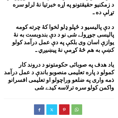
د زمکنيو حقيقتونو په اړه خبرتيا نۀ لرلو سره
تړلې ده ـ
د دې پاليسيو د ځپلو ډلو لخوا کۀ چرته کومه
پاليسى جوړولے شى نو د دې بندوبست به نۀ
يوازې اسان وى بلکې په دې عمل درآمد کولو
کښې به هم څۀ کړمې نۀ پيښيږي ـ
ياد هدف په صوبائى حکومتونو د دروند کار
کمولو د پاره تعليمى منصوبو باندې د عمل درآمد
ذمه وارى په ضلعو وراچولو او تعليمى افسرانو
واکمن کولو سره ترلاسه کيدے شى