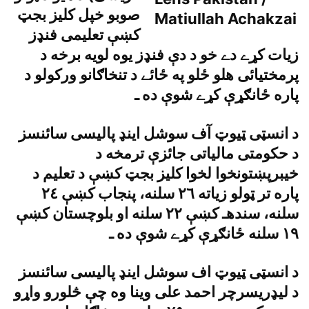
صوبو خپل کليز بجټ
کښې تعليمى فنډز
زيات کړے دے خو د دې فنډز يوه لويه برخه د
پرمختيائى هلو ځلو په ځائے د تنخاګانو ورکولو د
پاره ځانګړې کړے شوې ده ـ
د انسټى ټيوټ آف سوشل اينډ پاليسى سائنسز
د حکومتى مالياتى جائزې ترمخه د
خيبرپښتونخوا لخوا کليز بجټ کښې د تعليم د
پاره تر ټولو زياته ٢٦ سلنه، پنجاب کښې ٢٤
سلنه، سندهـ کښې ٢٢ سلنه او بلوچستان کښې
١٩ سلنه ځانګړې کړے شوې ده ـ
د انسټى ټيوټ اف سوشل اينډ پاليسى سائنسز
د ليډريسرچر احمد على وينا وه چې څلورو واړو