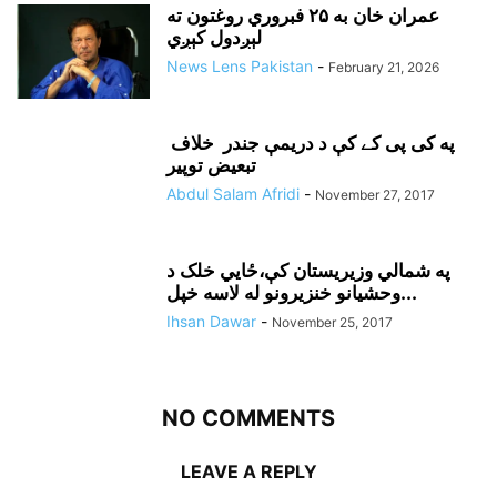
عمران خان به ۲۵ فبروري روغتون ته
لېږدول کېږي
News Lens Pakistan
-
February 21, 2026
په کی پی کے کې د دريمې جندر خلاف
تبعيض توپير
Abdul Salam Afridi
-
November 27, 2017
په شمالي وزيريستان کې،ځايي خلک د
وحشيانو خنزيرونو له لاسه خپل...
Ihsan Dawar
-
November 25, 2017
NO COMMENTS
LEAVE A REPLY