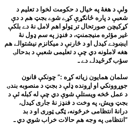
ولې د هغۀ په خيال د حکومت لخوا د تعليم د
شعبې د پاره ځانګړې کړے شوے بجټ هم د دې
کړکيچن صورتحال تر ټولو اهم لامل نۀ دے بلکې
غير مؤثره منيجمنټ، د فنډز په سم ډول نۀ
ايښودے کيدل او د څارنې د ميکانزم نيشتوالے هم
هغه لاملونه دي چې د تعليمى شعبې د بدحالۍ
سؤب ګرځيدلے دے ـ
سلمان همايون زياته کړه :” چونکې قانون
جوړوونکي او اړونده ډلې د بجټ د منصوبه بندۍ
د عمل څخه ويستلې شوې دي چې له کبله ئې د
بجټ ويش، په وخت د فنډز نۀ جارى کيدل،
درانۀ انتظامى خرڅونه، ټګى ټورى او د بد
انتظامۍ په وجه هم حالات خراب شوي دي ـ”