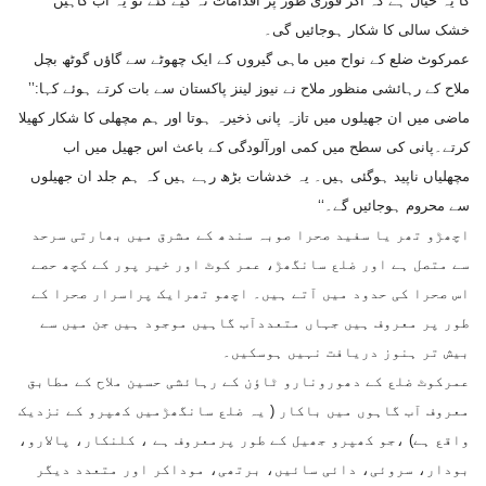
کا یہ خیال ہے کہ اگر فوری طور پر اقدامات نہ کیے گئے تو یہ آب گاہیں
خشک سالی کا شکار ہوجائیں گی۔
عمرکوٹ ضلع کے نواح میں ماہی گیروں کے ایک چھوٹے سے گاؤں گوٹھ بچل
ملاح کے رہائشی منظور ملاح نے نیوز لینز پاکستان سے بات کرتے ہوئے کہا:’’
ماضی میں ان جھیلوں میں تازہ پانی ذخیرہ ہوتا اور ہم مچھلی کا شکار کھیلا
کرتے۔پانی کی سطح میں کمی اورآلودگی کے باعث اس جھیل میں اب
مچھلیاں ناپید ہوگئی ہیں۔ یہ خدشات بڑھ رہے ہیں کہ ہم جلد ان جھیلوں
سے محروم ہوجائیں گے۔‘‘
اچھڑو تھر یا سفید صحرا صوبہ سندھ کے مشرق میں بھارتی سرحد
سے متصل ہے اور ضلع سانگھڑ، عمر کوٹ اور خیر پور کے کچھ حصے
اس صحرا کی حدود میں آتے ہیں۔ اچھو تھرایک پراسرار صحرا کے
طور پر معروف ہیں جہاں متعددآب گاہیں موجود ہیں جن میں سے
بیش تر ہنوز دریافت نہیں ہوسکیں۔
عمرکوٹ ضلع کے دھورونارو ٹاؤن کے رہائشی حسین ملاح کے مطابق
معروف آب گاہوں میں باکار ( یہ ضلع سانگھڑمیں کھپرو کے نزدیک
واقع ہے) ،جو کھپرو جھیل کے طور پرمعروف ہے ، کلنکار، پالارو،
بودار، سروئی، دائی سائیں، برتھی، موداکر اور متعدد دیگر