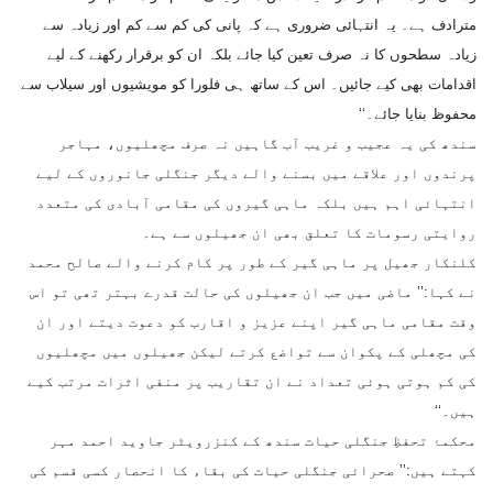
مترادف ہے۔ یہ انتہائی ضروری ہے کہ پانی کی کم سے کم اور زیادہ سے
زیادہ سطحوں کا نہ صرف تعین کیا جائے بلکہ ان کو برقرار رکھنے کے لیے
اقدامات بھی کیے جائیں۔ اس کے ساتھ ہی فلورا کو مویشیوں اور سیلاب سے
محفوظ بنایا جائے۔‘‘
سندھ کی یہ عجیب و غریب آب گاہیں نہ صرف مچھلیوں، مہاجر
پرندوں اور علاقے میں بسنے والے دیگر جنگلی جانوروں کے لیے
انتہائی اہم ہیں بلکہ ماہی گیروں کی مقامی آبادی کی متعدد
روایتی رسومات کا تعلق بھی ان جھیلوں سے ہے۔
کلنکار جھیل پر ماہی گیر کے طور پر کام کرنے والے صالح محمد
نے کہا:’’ ماضی میں جب ان جھیلوں کی حالت قدرے بہتر تھی تو اس
وقت مقامی ماہی گیر اپنے عزیز و اقارب کو دعوت دیتے اور ان
کی مچھلی کے پکوان سے تواضع کرتے لیکن جھیلوں میں مچھلیوں
کی کم ہوتی ہوئی تعداد نے ان تقاریب پر منفی اثرات مرتب کیے
ہیں۔‘‘
محکمۂ تحفظِ جنگلی حیات سندھ کے کنزرویٹر جاوید احمد مہر
کہتے ہیں:’’ صحرائی جنگلی حیات کی بقاء کا انحصار کسی قسم کی