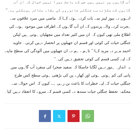
آب گاہوں پر نہیں ہیں جس کے باعث میرا نہیں خیال کہ ان آب
گاہوں کے سکڑنے سے جنگلی جانوروں کی بقاء متاثر ہوسکتی ہے۔‘‘
انہوں نے نیوز لینز سے بات کرتے ہوئے کہا کہ ماضی میں سرد علاقوں سے
ہجرت کرنے والے پرندوں کے ان آب گاہوں کے اطراف میں موجود ہونے کی
اطلاع ملی تھی کیوں کہ ان میں کثیر تعداد میں مچھلیاں ہوتی ہیں لیکن
جنگلی حیات کی کوئی اور قسم ان جھیلوں پر انحصار نہیں کرتی۔ جاوید
احمد مہر نے مزید کہا:’’ تاہم ، ہم نے ان جھیلوں میں آلودگی کی سطح ماپنے
کے لیے کسی قسم کی کوئی تحقیق نہیں کی۔‘‘
یہ اندازہ ہنوز نہیں لگایا جاسکا کہ سفید صحرا کی منفرد آب گاہوں میں
پانی کی کم ہوتی ہوئی اور کھارے پن کی بڑھتی ہوئی سطح کس طرح
جنگلی حیات کے لیے خطرات کا باعث بن رہی ہے کیوں کہ اس حوالے سے
محکمۂ تحفظ جنگلی حیات سندھ نے کسی قسم کے سروے کا انعقاد نہیں کیا۔