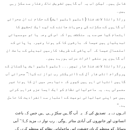
شامل ہیں۔ لیکن اب یہ آب گاہیں تشویش ناک رفتار سے سکڑ رہی
ہیں۔
ورلڈ وائلڈ لائف فنڈ ( ڈبلیو ڈبلیو ایف) کے حکام نے ان صحرائی
آب گاہوں کے سکڑنے کی وجوہات جاننے کے لیے ایک تحقیق کا
اہتمام کیا جس سے یہ منکشف ہوا کہ اس کی وجہ یا تو موسمیاتی
تبدیلیاں ہیں جیسا کہ بارشوں کا کم ہونا وغیرہ یا پانی کے
استعمال جیسا کہ آب پاشی کے طریقۂ کارمیں تبدیلی کے باعث ان
آب گاہوں پر منفی اثرات مرتب ہورہے ہیں۔
ورلڈ وائلڈ لائف فنڈ فار نیچر۔۔۔ ڈبلیو ڈبلیو ایف پاکستان کے
پروگرام انڈس فار آل کے ڈائریکٹر رب نواز نے کہا:’’ صحرائی آب
گاہیں انتہائی اہم ہیں کیوں کہ دنیابھر میں ان کا ہونا غیر
معمولی ہے۔ یہ ماحولیاتی نظام کو ایک ایسا جزو فراہم کرتی
ہیں جو اپنی حیاتیاتی نوعیت کے اعتبار سے انفرادیت کا حامل
ہے۔‘‘
انہوں نے یہ تصدیق کی کہ یہ آب گاہیں سکڑ رہی ہیں جس کے باعث
انسانوں اور جانوروں کی آبادی متاثر ہوگی۔ رب نواز نے مزید کہا:’’ آبی
وسائل کو منتظم کرنادرحقیقت اس ماحولیاتی نظام کو منتظم کرنے کے