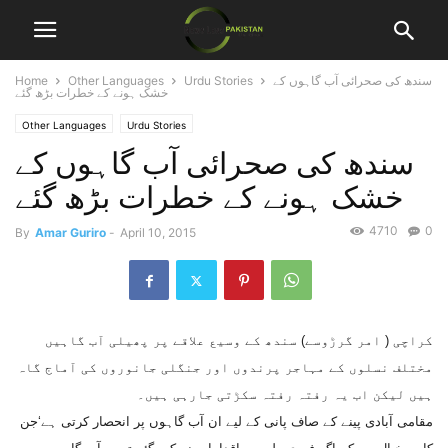
سندھ کی صحرائی آب گاہوں کے
Urdu Stories
Other Languages
Home
خشک ہونے کے خطرات بڑھ گئے
Other Languages
Urdu Stories
سندھ کی صحرائی آب گاہوں کے
خشک ہونے کے خطرات بڑھ گئے
4710
0
By
Amar Guriro
-
April 10, 2015
کراچی ( امر گرڑوسے) سندھ کے وسیع علاقے پر پھیلی آب گاہیں
مختلف نسلوں کے مہاجر پرندوں اور جنگلی جانوروں کی آماج گاہ
ہیں لیکن اب یہ رفتہ رفتہ سکڑتی جارہی ہیں۔
مقامی آبادی پینے کے صاف پانی کے لیے ان آب گاہوں پر انحصار کرتی ہے‘جن