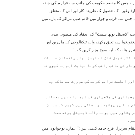
ا ہے جس کا مقصد حکومت کی جانب سے فراہم کی جانے
ارڈ وغیرہ کے حصول کے طریقۂ کار اور اس کے متعلق
 جس سے قرب و جوار میں قائم طبی مراکز کے بارے میں
 ’’ڈیجیٹل یوتھ سمٹ‘‘ کے انعقاد کی منصوبہ بندی
تونخوا سے تعلق رکھنے والے ٹیکنالوجی کے ماہرین اور
ہر بنانے کے لیے سوچ بچار کریں گے۔‘‘
اکٹر فیصل خان نے نیوز لینز پاکستان سے بات
بار کی جانب راغب کرنا نہایت اہم ہے کیوں کہ
اور اہلیت فراہم کرنے کی ضرورت ہے تاکہ وہ
یا یہ منصوبہ نوجوانوں کی صلاحیتوں کو ابھارنے میں مددگار
س بنا پر پوشیدہ رہ جاتی ہیں کیوں کہ وہ ان
س پشاور میں ہونے والے ڈیجیٹل یوتھ سمٹ
یں۔
مقام سربراہ فرح حامد کہتی ہیں:’’ ہمارے نوجوانوں میں