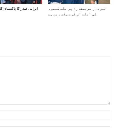
خبردار یونیفارم پر لگے کیمرہ
ایرانی صدر کا پاکستان کا
کی آنکھ آپ کو دیکھ رہی ہے