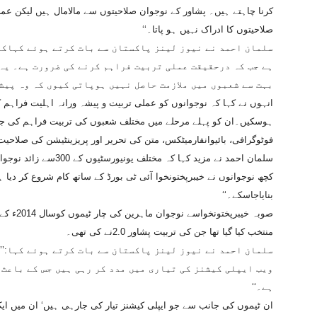
کرنا چاہتے ہیں۔ پشاور کے نوجوان صلاحیتوں سے مالامال ہیں لیکن عم
صلاحیتوں کا ادراک نہیں ہو پاتا۔‘‘
سلمان احمد نے نیوز لینز پاکستان سے بات کرتے ہوئے کہاک
ہے جب کہ درحقیقت عملی تربیت فراہم کرنے کی ضرورت ہے۔ یہ 
بہت سے شعبوں میں ملازمت حاصل نہیں ہوپاتی کیوں کہ وہ پیش
انہوں نے کہا کہ نوجوانوں کو عملی تربیت و پیشہ ورانہ اہلیت فراہم کی
ہوسکیں۔ان کو پہلے مرحلے میں مختلف شعبوں کی تربیت فراہم کی جاچک
فوٹوگرافی، بائیوانفارمیٹکس، متن کی تحریر اور پریزینٹیشن کی صلاحیت 
سلمان احمد نے مزید کہا 
کچھ نوجوانوں نے خیبرپختونخوا آئی ٹی بورڈ کے ساتھ کام شروع کر دیا ہ
بنایاجاسکے۔‘‘
صوبہ خیب
منتخب کیا گیا تھا جن کی تربیت پشاور 2.0نے کی تھی۔
سلمان احمد نے نیوز لینز پاکستان سے بات کرتے ہوئے کہا:’’
ویب ایپلی کیشنز کی تیاری میں مدد کر رہی ہیں جس کے باعث
ہے۔‘‘
ان ٹیموں کی جانب سے جو ایپلی کیشنز تیار کی جارہی ہیں‘ ان میں 