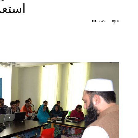
استعم
5545
0