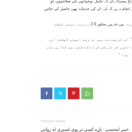
اع پسنداذہان کے حامل نوجوانوں کی صلاحیتوں کو
ر انجام دہی کے لیے ان کی خدمات بھی حاصل کی جائیں
شفیق گگیانی شہر میں اپنا سافٹ ویئر ہاؤس قائم کرنے کے لیے کام کررہے ہیں جنہیں پشاور 2.0نے ویب ایپلی کیشن
’ اس تربیت سے میں نے ویب ایپلی کیشنز اور
ائٹوں کو ڈویلپ کرنے کے ضمن میں کتابی علم
ہوا۔‘‘
Previous article
خيبر ايجنسى : باړه کښې تر يوې لسيزې له روانې