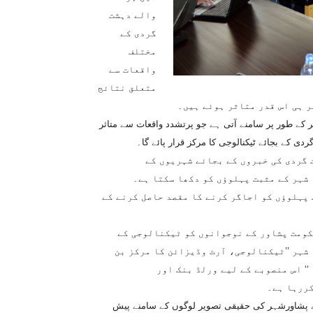
والے دہشت
گردی کے
مختلف
واقعات سے
متعلق نتائج
ر ہی اس قدر متاثر ہوئے ہیں۔
 کے طور پر سامنے آتی ہے جو پرتشدد واقعات سے متاثر
کے بجائے ٹیکنالوجی کا مرکز قرار پائے گا۔
دہشت گردی کی خبروں کے بجائے شہریوں کے
 شہر کے مثبت پہلوؤں کو دکھا سکتا ہے۔
پہلوؤں کو اجاگر کرنے کا مقصد حاصل کرنے کے
رالحکومت پشاور کے نوجوانوں کو ٹیکنالوجی کے
شہر ’’ٹیکنالوجی، آرٹ وڈیزائن کا مرکز بن
‘ اس منصوبے کے لیے ورلڈ بنک اور
ررہا ہے۔
ا چکے پشاورشہر کی حقیقی تصویر لوگوں کے سامنے پیش