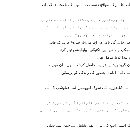
لی اظہار کے مواقع دستیاب نہ ہونے کے باعث ان کی ان
ہ یونیورسٹیوں میں صرف کتابی تعلیم دی جارہی
وہ بنیادی وجہ ہے جس کے باعث طالب علموں کو
ہ ورانہ مہارت سے محروم ہوتے ہیں۔
 جائے گی تاکہ وہ اپنا کاروبار شروع کرنے کے قابل
ی ہے جن میں تکنیکی ایپلیکیشن تیار کرنا،
پیدا کرنا شامل تھا۔
کہ مختلف یونیورسٹیوں کے 300سے زائد نوجوان گریجویٹ یہ تربیت حاصل کرچکے ہیں۔ ان میں سے
ے تاکہ’’ اہلیانِ پشاور کی زندگی کو پرسکون
رپختونخواسے نوجوان ماہرین کی چار ٹیموں کوسال 2014ء کے لیے کیلیفورنیا کی سوک انوویشن لیب فیلوشپ کے لیے
 یہ ٹیمیں اب خیبرپختونخوا آئی ٹی بورڈ کی
 پشاور کے رہائشیوں کی زندگی میں بہتری آسکتی
ایک ایسی ایپ کی تیاری بھی شامل ہے جس سے بجلی