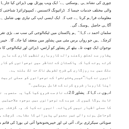
چوری کی نشاندہی ہوسکتی ہے‘ ایک ویب پورٹل بھی ڈیزائن کیا جارہ
والی مختلف خدمات جیسا کہ ڈرائیونگ لائسنس ، کمپیوٹرائزڈ شناختی ک
معلومات فراہم کرنا ہے جب کہ ایک ایسی ایپ کی تیاری بھی شامل ہے
آگاہی حاصل ہوسکے گی۔
سلمان احمد نے کہا:’’ ہم پاکستان میں ٹیکنالوجی کی سب سے بڑی تقریب
کرچکے ہیں جو رواں برس مئی میں پشاور میں منعقد کیا جائے گا۔ خیبرپخ
نوجوان ایک چھت تلے بیٹھ کر پشاور کو آرٹس، ڈیزائن اور ٹیکنالوجی کا ش
پشاور سے تعلق رکھنے والے کاروباری تنظیم کاری کے ماہر ڈ
کرتے ہوئے کہا کہ پاکستان کے تناظر میں نوجوانوں کو کارو
ملک میں بے روزگاری کی شرح تشویش ناک حد تک بلند ہے۔
انہوں نے کہا:’’خیبرپختونخوا کے نوجوانوں کو عملی تربیت 
اپنا کاروبار شروع کرنے کے قابل ہوسکیں۔‘‘
انہوں نے کہا کہ پشاور 2.0کے نام سے شروع کیا گ
ثابت ہوگا کیوں کہ صوبے کے نوجوانوں میں موجود صلاحیتیں ا
کا عملی اظہار نہیں کرپاتے۔ انہوں نے کہا کہ وہ گزشتہ بر
کوحاصل ہونے والی غیر معمولی پذیرائی کا مشاہدہ کرچکے ہ
صوبائی سیکرٹری برائے آئی ٹی اور خیبرپختونخوا آئی ٹی بورڈ کی قائم 