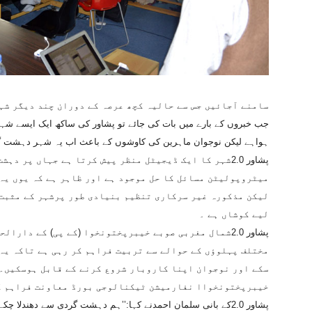
سامنے آجائیں جس سے حالیہ کچھ عرصہ کے دوران چند دیگر شہ
جب خبروں کے بارے میں بات کی جائے تو پشاور کی ساکھ ایک ایسے شہر
ہواہے لیکن نوجوان ماہرین کی کاوشوں کے باعث اب یہ شہر دہشت گردی 
پشاور 2.0شہر کا ایک ڈیجیٹل منظر پیش کرتا ہے جہاں پر 
میٹروپولیٹن مسائل کا حل موجود ہے اور ظاہر ہے کہ یوں یہ
لیکن مذکورہ غیر سرکاری تنظیم بنیادی طور پرشہر کے مثبت 
لیے کوشاں ہے ۔
پشاور 2.0شمال مغربی صوبے خیبرپختونخوا (کے پی) کے دا
مختلف پہلوؤں کے حوالے سے تربیت فراہم کر رہی ہے تاکہ یہ 
سکے اور نوجوان اپنا کاروبار شروع کرنے کے قابل ہوسکیں۔ ‘
خیبرپختونخواا نفارمیشن ٹیکنالوجی بورڈ معاونت فراہم ک
پشاور 2.0کے بانی سلمان احمدنے کہا:’’ہم دہشت گردی سے دھندل