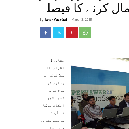
ال کرنے کا فیصلہ
By
Izhar Yusafzai
-
March 3, 2015
پشاور (
اظہاراللہ
سے) گوگل پر
پشاور کو
سرچ کریں
تویہ قوی
امکان ہوگا
کہ آپ کے
سامنے پشاور
میں ہونے