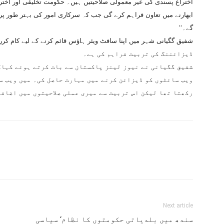
اختراع پسندی کی غیر معمولی صلاحیتیں ہیں۔ حکومت تخلیقی اور اختر
ابھارنے میں تعاون فراہم کرے گی جب کہ سرکاری امور کی بہتر طور پ
گے۔‘‘
ڈیزائننگ کی تربیت فراہم کی ہے۔
شفیق گگیانی نے نیوز لینز پاکستان سے بات کرتے ہوئے کہا:’
ویب سائٹوں کو ڈیزائن کرنے میں مہارت حاصل کی۔ میں ویب س
رکھتا تھا لیکن اس تربیت سے میری عملی صلاحیتوں میں اضافہ 
Next article
سندھ میں بلدیاتی حکومتوں کا نظام‘ سیاسی