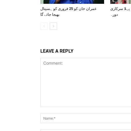
 پہلا سرکاری
عمران خان کو 25 فروری کو ہسپتال
دورہ
بھیجا جائے گا
LEAVE A REPLY