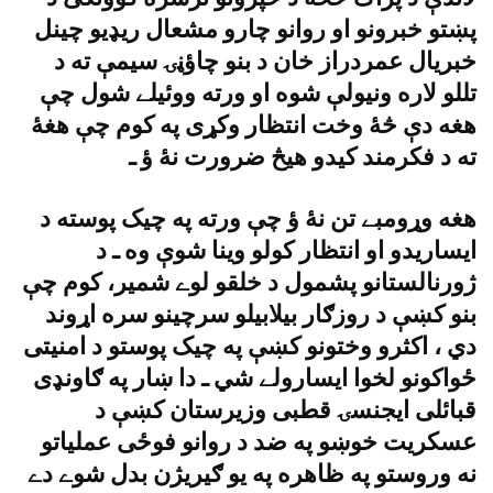
پښتو خبرونو او روانو چارو مشعال ريډيو چينل
خبريال عمردراز خان د بنو چاؤڼۍ سيمې ته د
تللو لاره ونيولې شوه او ورته ووئيلے شول چې
هغه دې څۀ وخت انتظار وکړى په کوم چې هغۀ
ته د فکرمند کيدو هيڅ ضرورت نۀ ؤ ـ
هغه وړومبے تن نۀ ؤ چې ورته په چيک پوسته د
ايساريدو او انتظار کولو وينا شوې وه ـ د
ژورنالستانو پشمول د خلقو لوے شمير، کوم چې
بنو کښې د روزګار بيلابيلو سرچينو سره اړوند
دي ، اکثرو وختونو کښې په چيک پوستو د امنيتى
ځواکونو لخوا ايسارولے شي ـ دا ښار په ګاونډى
قبائلى ايجنسۍ قطبى وزيرستان کښې د
عسکريت خوښو په ضد د روانو فوځى عملياتو
نه وروستو په ظاهره په يو ګيريژن بدل شوے دے