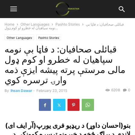
قبائلى صحافيان: د فاټا بې
Pashto Stories
Other Languages
Home
نومه سپاهيان له خطرو او کوم ډول...
Other Languages
Pashto Stories
قبائلى صحافيان: د فاټا بې نومه
سپاهيان له خطرو او کوم ډول
مالى مرستې پرته پيشه ايزې ذمه
وارۍ ترسره کوي
6208
0
By
Ihsan Dawar
-
February 23, 2015
بنو(احسان داوړ) د ريډيو فرى يورپ(آر ايف اى)
لاندې د پراګ څخه د خپرونو ترسره کوونکى د