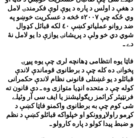
د هغې د اولس د پاره د يوې لوې فکرمندۍ لامل
وي ځکه چې ٢٠٠٧ء څخه د عسکريت خوښو په
ضد روانو عملياتو کښې ٤٠ لکه قبائل کډوال
شوي دي خو ولې د پريشانۍ يوازې دا يو لامل نۀ
دے ـ
فاټا يوه انتظامى ډهانچه لرى چې يوه پيړۍ
پخوانۍ ده کله چې د برطانوى قوماندې لاندې
قبائلو د يو غښتلى قانونى نظام لاندې حکمرانى
کوله چې د متحده انډيا متوازى وه ـ دې قانون ته
فرنټيئر کرائمز ريګوليشنز يا ايف سى آر وئيلے
شى کوم چې به برطانوى واکمنو فاټا کښې د
کړمو راولاړوونکو او خپلواکه قبائلو کښې د نظم
و ضبط پيدا کولو د پاره کارولو ـ