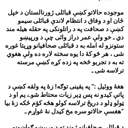
موجوده حالاتو کښې قبائلى ژورنالستان د خپل
ځان او د وفاق د انتظام لاندې قبائلى سيمو
کښې د صحافت په د راتلونکى په حقله هيله مند
دي ـ خو ولې عمر دراز وائى چې د ورپيښو
ستونزو له امله به د قبائلى صحافيانو وړيتا غوره
شى ، هر څو کۀ دا يوه سخته لاره ده ولې هغوي
ته به د تجربو څخه په زده کړه کښې مرسته
ترلاسه شى ـ
هغۀ ووئيل :” په يقينى توګه! زۀ په ولقه کښې د
پاتې کيدو نه پس ډير زيات محتاط شوے يم او د
ټولو ډلو د دريځ ترلاسه کولو هڅه کؤم ځکه زۀ بيا
هغسې حالاتو سره مخ کيدل نۀ غواړم ـ”
د قبائلى صحافيانو ژوند ته د ورپيښو ګواښونو