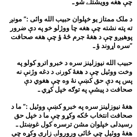
چې هغه وويشتلے شو ـ
د ملک ممتاز يو خپلوان حبيب الله وائى :” مونږ
ته پته نشته چې هغه چا ووژلو خو په دې ضرور
پوهيږو چې د هغۀ جرم څۀ ؤ چې هغه صحافت
سره اړوند ؤ ـ”
حبيب الله نيوزلينز سره د خبرو اترو کولو په
وخت ووئيل چې د هغۀ کورنۍ د دغه وژنې نه
پس په دې حق کښې نۀ وه چې هغوي دې
صحافت د پيشې په توګه خپل کړي ـ
هغۀ نيوزلينز سره په خبرو کښې ووئيل :” ما د
صحافت انتخاب ځکه وکړو چې ما د خپل حق
رسيدلى خپلوان مشن ترسره کول غوښتل ـ
هغۀ ووئيل چې ځائى ورورولۍ زارى وکړه چې