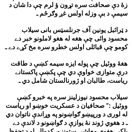
زۀ دې صحافت سره تړون ؤ لرم چې دا شان د
سيمې د بې وزله اولس غږ وګرځم ـ
د ټرائبل يونين آف جرنلسټس بانى سيلاب
محسود وائى چې هغه له هغو لاملونو خبر دے
کومو چې قبائلى اولس خطرو سره مخ کړے دے ـ
هغۀ ووئيل چې پوله ايزه سيمه کښې د طاقت
درې متوازى خواوې دي چې پکښې پاکستانے
رياست، طالبان او ژورنالستان شامل دي ـ
سيلاب محسود نيوزلينز سره په خبرو کښې
ووئيل :” صحافيان د عسکريت خوښو او رياست
له لورى د ورپيښو ګواښونو په وړاندې ناتوان دي
ـ د هغوي ژوند نۀ يوازې د ګواښونو د لاندې دے
بلکې هغوي معاشى ستونزو، کډوالۍ او د تحفظ