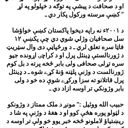
او د صحافت د پيشې په توګه د خپلولو په لړ
کښې مرسته ورکول پکار دي ـ “
د ٢٠٠١ء نه راپه ديخوا پاکستان کښې خواؤشا
سل صحافيان وژلي شوي دي چې پکښې ١٢
فاټا سره تعلق لري ـ د ورځپاڼې دى وال سټريټ
د ژورنالستې ډينئل پرل او د کراچۍ اړونده جيو
سره تړلى صحافى ولى بابر څخه پرته د بل کوم
ژورنالست د وژنې پلټنه ؤنۀ کړے شوه ـ د ډينئل
پرل قاتلانو ته سزا ورکړے شوې ده خو د ولى
بابر وژونکي تر اوسه ازاد دي ـ
حبيب الله ووئيل :” مونږ د ملک ممتاز د وژونکو
د لټولو پوره هڅې کوو او د هغۀ د وژنې په شا د
ريښتياؤ لاملونو څخه خبر يوو خو ولې تر اوسه د