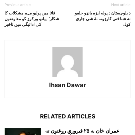
Previous article
Next article
د بلوچستان د پوله ايزه بانډو خلقو
فاٹا میں پولیو مہم مشکلات کا
ته شناختى کارډونه نۀ شي جارى
شکار‘ ہیلتھ ورکرز کو معاوضوں
کولے
کی ادائیگی میں تاخیر
Ihsan Dawar
RELATED ARTICLES
عمران خان به ۲۵ فبروري روغتون ته