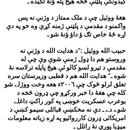
کيدونکې پلټنې څخه هيڅ پته ؤنۀ لګيده ـ
هغۀ ووئيل چې د ملک ممتاز د وژنې نه پس
واکمنو د مقدمې د پلټنې ژمنه کړې وه خو په دې
اړه څۀ خاص تګ ؤ داؤ ؤنۀ شو ـ
حبيب الله ووئيل :”د هدايت الله د وژنې نه
وروستو هم دا ډول ژمنې شوې وې چې له
مقدمې د تيرو لسو کالو ئې هيڅ پايله ترلاسه نۀ
شوه ـ” هدايت الله هم د قطبى وزيرستان سره
تعلق لرلو څوک چې ٢٠٠٦ء هغه وخت ووژلے شو
کله چې هغۀ دا خبر ورکړو چې ډرون څخه د
يوعرب عسکريت خوښى په کور راکټ داغلے
شوے دے ـ دې نه مخکښې قبائلى سيمو کښې د
امريکائى ډرون کارروائيو په اړه زياته معلومات
ميډيا پورې نۀ راتلل ـ