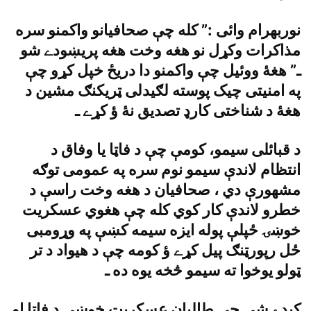
نوربهرام وائى :” کله چې صحافيانو واکمنو سره
مذاکرات وکړل نو هغه وخت هغه پريښودے شو
ـ” هغۀ ووئيل چې واکمنو دا دريځ خپل کړو چې
په امنيتى چيک پوسته لګيدلى ټريکنګ مشين د
هغۀ د شناختى کارډ تصديق نۀ ؤ کړے ـ
د قبائلى سيمو، کومې چې د فاټا يا وفاق د
انتظام لاندې سيمو نوم سره په عمومى توګه
مشهورې دي ، صحافيان د هغه وخت راسې د
خطرو لاندې کار کوي کله چې هغوي عسکريت
خوښۍ ځپلې پوله ايزه سيمه کښې په وړومبى
ځل رپورټنګ پيل کړے ؤ کومه چې د هيواد د تر
ټولو يوخوا ته سيمو څخه يوه ده ـ
کيدے شى چې طالبان عسکريت خوښي د فاټا او