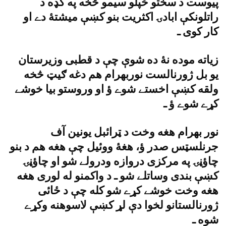
پيوست د سختو ځپلو سيمو څخه په کډه د
راتلونکې ابادۍ اکثريت بنو کښې ميشتۀ دے او
کار کوى ـ
زياته موده نۀ ده شوې چې د قطبى وزيرستان
يو بل ژورنالست نوربهرام هم دغه ګيټ څخه
ولقه کښې اخستے شوے ؤ او وروستو بيا خوشے
کړے شوے ؤ ـ
نور بهرام هغه وخت د ټرائبل يونين آف
جرنلسټس صدر ؤ، هغۀ ووئيل چې هغه هم د بنو
چاؤڼۍ په مرکزى دروازه ودرولے شو او چاؤڼۍ
کښې بندى وساتلے شو ـ د واکمنو له لورى هغه
هغه وخت خوشے کړے شو کله چې د ځائى
ژورنالستانو لخوا دې لړ کښې لاسوهنه وکړے
شوه ـ