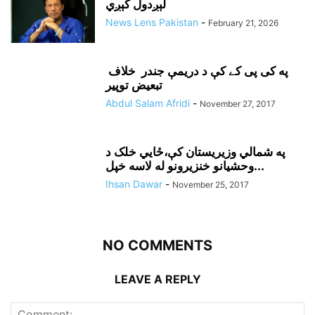
لېږدول کېږي
News Lens Pakistan
-
February 21, 2026
په کی پی کے کې د دريمې جندر خلاف
تبعيض توپير
Abdul Salam Afridi
-
November 27, 2017
په شمالي وزيريستان کې،ځايي خلک د
وحشيانو خنزيرونو له لاسه خپل...
Ihsan Dawar
-
November 25, 2017
NO COMMENTS
LEAVE A REPLY