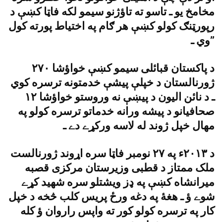
مخامخ يو ـ تاسو ته تاؤژنو سيمو لکه فاټا کښې د
رپورټنګ کولو کښې هر ګام په اختياط پورته کول
وي ـ”
د پاکستان قبائلى سيمو کښې خواؤشا ٢٧٠
ژورنالستان د خپلې پيشې خدمتونه ترسره کوي
ـ د نائن اليون د پيښې نه وروستو خواؤشا ١٢
صحافيانو د پيشه ورانه خدماتو ترسره کولو په
مهال خپل ژوند له لاسه ورکړے دے ـ
د ٢٠١٣ء په ٢٧ نومبر فاټا سره اړوند ژورنالست
ملک ممتاز د قطبى وزيرستان مرکزى قصبه
ميرانشاه کښې په ډز ويشتلو سره شهيد کړے
شوے ؤ ـ هغۀ په دغه ورځ پريس کلب څخه د خپل
کار په ترسره کولو کور ته واپس راروان ؤ کله