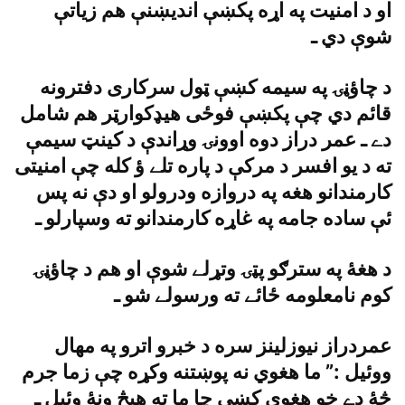
او د امنيت په اړه پکښې انديښنې هم زياتې
شوې دي ـ
د چاؤڼۍ په سيمه کښې ټول سرکارى دفترونه
قائم دي چې پکښې فوځى هيډکوارټر هم شامل
دے ـ عمر دراز دوه اوونۍ وړاندې د کينټ سيمې
ته د يو افسر د مرکې د پاره تلے ؤ کله چې امنيتى
کارمندانو هغه په دروازه ودرولو او دې نه پس
ئې ساده جامه په غاړه کارمندانو ته وسپارلو ـ
د هغۀ په سترګو پټۍ وتړلے شوې او هم د چاؤڼۍ
کوم نامعلومه ځائے ته ورسولے شو ـ
عمردراز نيوزلينز سره د خبرو اترو په مهال
ووئيل :” ما هغوي نه پوښتنه وکړه چې زما جرم
څۀ دے خو هغوي کښې چا ما ته هيڅ ونۀ وئيل ـ