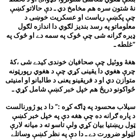
نۀ شتون سره هم مخامخ دي ـ دې حالاتو کښې
چې پکښې رياست او عسکريت خوښى د
معلوماتو په رسد بنديز لګوي دا اندازه لګول
ډيره ګرانه شى چې څوک په سمه دے او څوک په
غلطه ـ”
هغۀ ووئيل چې صحافيان خوندى کيدے شى ،کۀ
چرې هغوي دا يقينى کړي چې د هغوي رپورټونه
متوازن دي او د فريقينو يعنى د طالبانو او امنيتى
ځواکونو دريځ هم خپل خبر کښې شامل کړي ـ
سيلاب محسود په ډاګه کړه :” دا د يو ژورنالست
د پاره ګرانه ده چې هغه دې په خپل خبر کښې
ټول ريښتيا بيان کړي ولې تاسو ته د ميانه لارې
لټولو ضرورت دے ـ دا دې په نظر کښې وساتلے