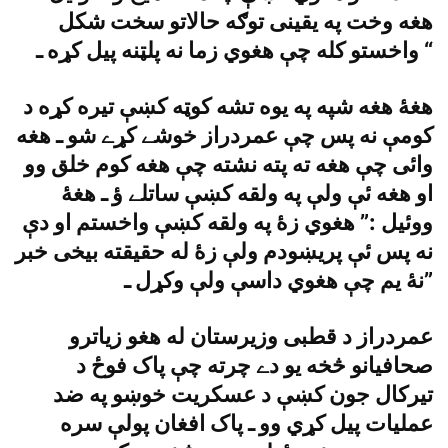
هغه وخت په يقينى توګه حالاتو سخت شکل
واخستو کله چې هغوي زما نه پلټنه پيل کړه ـ “
هغۀ هغه شپه په يوه تشه کوټه کښې تيره کړه د
کومې نه پس چې عمردراز خوشے کړے شو ـ هغه
وائى چې هغه ته پته نشته چې هغه کوم خلق وو
او هغه ئې ولې په ولقه کښې ساتلے ؤ ـ هغۀ
ووئيل :” هغوي زۀ په ولقه کښې واخستم او دې
نه پس ئې پريښودم ولې زۀ له حقيقته بيخى خبر
نۀ يم چې هغوي داسې ولې وکړل ـ”
عمردراز د قطبى وزيرستان له هغو زياترو
صحافيانو څخه يو دے چرته چې پاک فوځ د
تيرکال جون کښې د عسکريت خوښو په ضد
عمليات پيل کړي وو ـ پاک افغان پولې سره