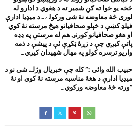
څخه يو خوا ته ګڼ شمير ته د هغوي د ادارو له
لورى څۀ معاوضه نۀ شى ورکولے ـ د ميډيا ادارې
فيلډ کښې د خپلو صحافيانو هيڅ مرسته نۀ کوي
او هغو صحافيانو کورنۍ هم له مرستې په ډډه
پاتې کيږي چې د زړۀ ټکړې ئې د پيشې د ذمه
واريو ترسره کولو په مهال شهيدان کيږي ـ
حبيب الله وائى :” کله چې خبريال وژلے شى نو د
ميډيا ادارې د هغۀ مناسبه مرسته نۀ کوي او نۀ
ورته څۀ معاوضه ورکوي ـ”