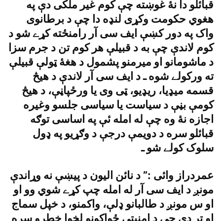
قبائلو دا نۀ غوښته چې کوم غير ملکى دې په
هغوي حکومت وکړى لنډه دا چې د برطانوى
واک په دور کښې ايف سى آر رامنځته کړے شو د
کوم لاندې چې به د قبيلې هر کوم تن د جرم سزا
د ماشومانو او ميرمنو پشمول د هغۀ ټولې قبيلې
ته ورکولے شوه ـ د ايف سى آر لاندې د هيڅ
قسمه ميډيا، ريډيو، ټى وى يا ورځپاڼې، د هيڅ
کومې بڼې د سياست يا سياسى جلسو وغيره
اجازه نۀ وه چې له امله ئې په اساسى توګه
قبائلو سره د دويمې درجې د وګړيو په ډول
سلوک کولے شو ـ
عمردراز وائى :” د نائن اليون د پيښې نه وړاندې
مونږ د ايف سى آر له امله چپ کړے شوي وو او
او س مونږ د طالبانو ډلې، واکمنو، د خپل سماج
او تر دې چې د امنيتى ځواکونو لخوا خطرو سره