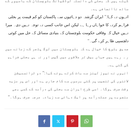
کہتے ہیں کہ بجلی کی دانستہ لوڈشیڈنگ بلوچستان کے باسیوں کے
ساتھ ناانصافی ہے۔
انہوں نے کہا:’’ ایران گزشتہ دو دہائیوں سے پاکستان کو کم قیمت پر بجلی
فراہم کرنے کا خواہاں رہا ہے لیکن اس جانب کسی نے توجہ نہیں دی۔ میرا
نہیں خیال کہ وفاقی حکومت بلوچستان کے بنیادی مسائل کے حل میں کوئی
دلچسپی ظاہر کرے گی۔‘‘
صدیق بلوچ کا خیال ہے کہ بلوچستان میں لوگ پتھر کے زمانے میں
ر ہ رہے ہیں جہاں بیش تر علاقوں میں گیس اور نہ ہی بجلی فراہم
کی گئی ہے۔
انہوں نے نیوز لینز سے بات کرتے ہوئے کہا:’’ دو ٹرانسمیشن
لائنوں کی تنصیب پر کئی برسوں سے کام جاری ہے اور اس پر مزید
وقت صرف ہوگا۔ اسی طرح ایران سے بجلی کی درآمد کے کسی بھی
منصوبے پر عملدرآمد پر ایک دہائی سے زیادہ عرصہ صرف ہوگا۔‘‘