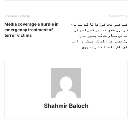
Previous article
Next article
قبائلی صحافی: فاٹا کے بے نام
Media coverage a hurdle in
سپاہی خطرات اور کسی قسم کی
emergency treatment of
مالی معاونت کے بغیر جان
terror victims
ہتھیلی پہ رکھ کر پیشہ ورانہ
فرائض انجام دے رہے ہیں
Shahmir Baloch