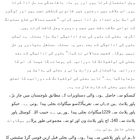
ویل استعمال کرتا ہوں اور ہر ماہ باقاعدگی سے بل ادا کرتا
ہوں۔اس علاقے میں درجنوں غیر قانونی کنکشن نصب ہیں اور لوگوں
کی ایک بڑی تعداد بل ادا نہیں کرتی۔‘‘ شعیب سمالانی ضلع مستونگ
کے نواحی علاقے دشت میں سیب و دوسرے پھل کاشت کرتے ہیں۔
اگرچہ بجلی کے بلوں کی عدم ادائیگی ایک بڑا مسئلہ ہے لیکن
بلوں کی ادائیگی کے بعد بھی یہ مسئلہ مستقل بنیادوں پر حل
نہیں ہوگا۔ شعیب سمالانی نے کہا:’’ بلوں کی ادائیگی کے بعد
بجلی کی لوڈشیڈنگ کا دورانیہ کم ہوجائے گا جیسا کہ اس کا
دورانیہ پاکستان کی وزارتِ پانی و بجلی کی ہدایت پر
بڑھایاگیا ہے۔‘‘ تاہم بجلی کی لوڈشیڈنگ کے دورانیے کا تعلق
ملک میں بجلی کے شارٹ فال سے ہے۔
کیسکو سے حاصل ہونے والی دستاویزات کے مطابق بلوچستان میں چار بڑے
پاور پلانٹ ہیں جہاں سے تقریباً23سو میگاواٹ بجلی پیدا ہوتی ہے۔ حبکو
پاور پلانٹ سے 1229میگاواٹ بجلی پیدا ہورہی ہے، حبیب اللہ کوسٹل پاور
پلانٹ سے 140، اچ پاور پلانٹ ون اور ٹو سے مجموعی طور پر9سو میگاواٹ
بجلی حاصل ہوتی ہے۔
تاہم ان پاور پلانٹس سے پیدا ہونے والی بجلی قبل ازیں قومی گرڈ سٹیشن کا