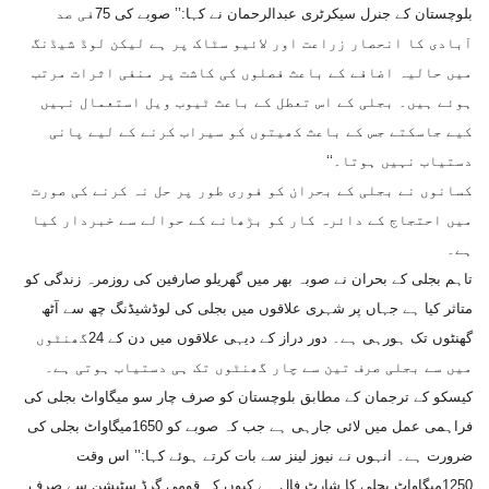
بلوچستان کے جنرل سیکرٹری عبدالرحمان نے کہا:’’ صوبے کی 75فی صد
آبادی کا انحصار زراعت اور لائیو سٹاک پر ہے لیکن لوڈ شیڈنگ
میں حالیہ اضافے کے باعث فصلوں کی کاشت پر منفی اثرات مرتب
ہوئے ہیں۔ بجلی کے اس تعطل کے باعث ٹیوب ویل استعمال نہیں
کیے جاسکتے جس کے باعث کھیتوں کو سیراب کرنے کے لیے پانی
دستیاب نہیں ہوتا۔‘‘
کسانوں نے بجلی کے بحران کو فوری طور پر حل نہ کرنے کی صورت
میں احتجاج کے دائرہ کار کو بڑھانے کے حوالے سے خبردار کیا
ہے۔
تاہم بجلی کے بحران نے صوبہ بھر میں گھریلو صارفین کی روزمرہ زندگی کو
متاثر کیا ہے جہاں پر شہری علاقوں میں بجلی کی لوڈشیڈنگ چھ سے آٹھ
گھنٹوں تک ہورہی ہے۔ دور دراز کے دیہی علاقوں میں دن کے 24گھنٹوں
میں سے بجلی صرف تین سے چار گھنٹوں تک ہی دستیاب ہوتی ہے۔
کیسکو کے ترجمان کے مطابق بلوچستان کو صرف چار سو میگاواٹ بجلی کی
فراہمی عمل میں لائی جارہی ہے جب کہ صوبے کو 1650میگاواٹ بجلی کی
ضرورت ہے۔ انہوں نے نیوز لینز سے بات کرتے ہوئے کہا:’’ اس وقت
1250میگاواٹ بجلی کا شارٹ فال ہے کیوں کہ قومی گرڈ سٹیشن سے صرف