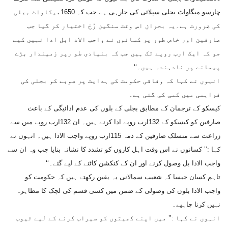
چارسو میگاواٹ بجلی سپلائی کی جارہی ہے جب کہ 1650میگاواٹ بجلی
کی ضرورت ہے۔یہ بحران اس وقت سنگین رُخ اختیار کر گیا جب
صارفین اور خاص طور پر کسانوں نے واجب الاد ابل ادا نہیں کیے
جو کہ ایک ارب روپے تک ہیں جب کہ بنیادی طو رپر زمیندار بڑے
پیمانے پر نادہندہ ہیں۔‘‘
انہوں نے کہا کہ وفاقی حکومت کی ہدایت پر صوبے کو بجلی کی
فراہمی میں کمی کی گئی ہے۔
کیسکو کے ترجمان کے مطابق بجلی کے بلوں کی عدم ادائیگی کے باعث
صارفین کو کیسکو کے 132ارب روپے ادا کرنے ہیں۔ ان 132ارب روپے میں سے
زراعت سے منسلک صارفین کے ذمہ 115ارب روپے واجب الادا ہیں۔ انہوں نے
کہا :’’ کسانوں نے اس وقت اہل کاروں کو تشدد کا نشانہ بنایا جب وہ ان سے
واجب الادا بل وصول کرنے اور ان کے کنکشن کاٹنے کے لیے گئے۔‘‘
تاہم کسان جیسا کہ شعیب سمالانی یہ یقین رکھتے ہیں کہ حکومت کو
واجب الادا بلوں کی وصولی کے ضمن میں کسی قسم کی لچک کا مظاہرہ
نہیں کرنا چاہیے۔
انہوں نے کہا :’’ میں اپنے کھیتوں کو سیراب کرنے کے لیے ٹیوب