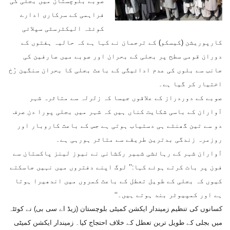
صوبے بلوچستان میں بجلی کی
فراہمی کے سرکاری ادارے
کوئٹہ الیکٹرسٹی سپلائی
کارپوریشن (کیسکو) کے ترجمان نے کہا ہے کہ حالیہ ہفتوں کے
دوران قومی سطح پر بجلی کے بحران اور صوبے میں صارفین کی
جانب سے بلوں کی عدم ادائیگی کے باعث بجلی کا بحران سنگین رُخ
اختیار کر گیا ہے۔
صوبے کے دوردراز کے علاقوں جیسا کہ زلرلہ سے متاثرہ شہر
آواران کے باسی شکایت کناں ہیں کہ شہر میں بجلی پورا دن صرف
دو سے تین گھنٹے ہی دستیاب ہوتی ہے جس کے باعث کاروبار اور
روزمرہ زندگی بدترین طریقے سے متاثر ہورہی ہے۔
آواران شہر کے رہائشی شبیر رکشانی نے نیوز لینز پاکستان سے
فون پر بات کرتے ہوئے کہا:’’ لوگ اپنے دفتروں میں نہیں جاسکتے
کیوں کہ بجلی کے طویل تعطل کے باعث کمروں میں اندھیرا ہوتا
ہے اور کمپیوٹر بند ہوتے ہیں۔‘‘
کسانوں کی تنظیم زمیندار ایکشن کمیٹی بلوچستان (زیڈ اے سی بی) نے کوئٹہ
میں بجلی کے طویل ترین تعطل کے خلاف احتجاج کیا۔ زمیندار ایکشن کمیٹی