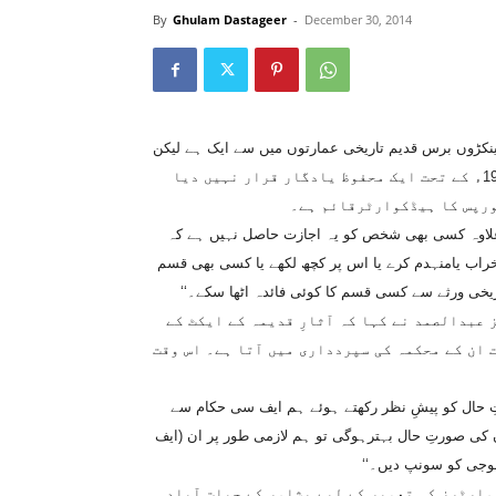
By
Ghulam Dastageer
-
December 30, 2014
سینکڑوں برس قدیم تاریخی عمارتوں میں سے ایک ہے لیکن
اس کے باوجود اسے فی الحال خیبرپختونخواہ کے آثارِ قدیمہ کے ایکٹ 1997ء کے تحت ایک محفوظ یادگار قرار نہیں دیا
ورپس کا ہیڈکوارٹرقائم ہے۔
 کرنے کے علاوہ کسی بھی شخص کو یہ اجازت حاصل نہیں ہے کہ
، خراب یامنہدم کرے یا اس پر کچھ لکھے یا کسی بھی قسم
ریخی ورثے سے کسی قسم کا کوئی فائدہ اٹھا سکے۔‘‘
بدالصمد نے کہا کہ آثارِ قدیمہ کے ایکٹ کے
ت ان کے محکمہ کی سپردداری میں آتا ہے۔ اس وقت
رتِ حال کو پیشِ نظر رکھتے ہوئے ہم ایف سی حکام سے
 کی صورتِ حال بہترہوگی تو ہم لازمی طور پر ان (ایف
وجی کو سونپ دیں۔‘‘
ارٹرز کی تعمیر کے لیے پشاور کے حیات آباد