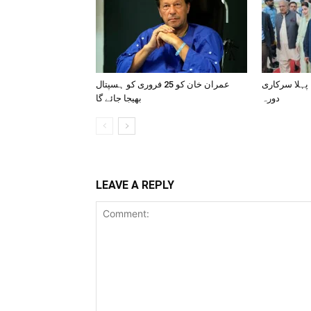
 پہلا سرکاری
عمران خان کو 25 فروری کو ہسپتال
دورہ
بھیجا جائے گا
LEAVE A REPLY