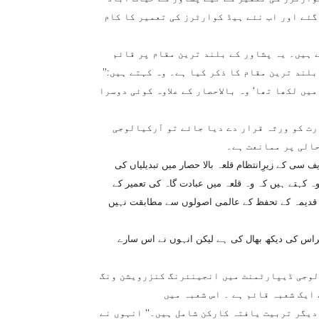
 گئے اور اب نئے ہیڈ کوارٹرز کی تعمیر کا کام
 ہیں۔ یہ پشاور کے بلند ترین مقام پر قائم
لند ترین مقام کا ذکر کیا ہے۔ وہ کہتے ہیں:’’
یں لکھا تھا‘ وہ بالاحصار کے علاوہ کوئی دوسرا
رت کو ورثہ قرار دے دیا جائے تو آرکیالوجی
الی پر ممانعت ہے۔
سی کے زیرِانتظام قلعہ بالا حصار میں تبدیلیاں کی
 کہتے ہیں کہ وہ قلعہ میں عبادت گاہ کی تعمیر کے
ار قدیمہ کے تحفظ کے عالمی اصولوں سے مطابقت نہیں
راس کی دیکھ بھال کی ہے لیکن انہوں نے اس سارے
الوجی ڈیپارٹمنٹ میں انجینئرنگ کنزرویشن ونگ
ایک شعبہ قائم ہے ۔ اس شعبہ میں
یگر تربیت یافتہ کارکن شامل ہیں۔‘‘ انہوں نے