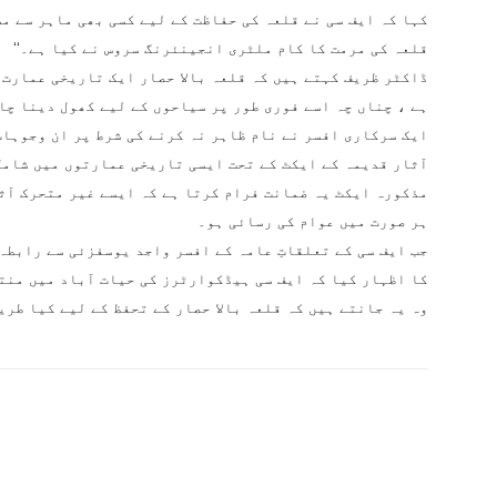
کہا کہ ایف سی نے قلعہ کی حفاظت کے لیے کسی بھی ماہر سے مش
قلعہ کی مرمت کا کام ملٹری انجینئرنگ سروس نے کیا ہے۔‘‘
ڈاکٹر ظریف کہتے ہیں کہ قلعہ بالا حصار ایک تاریخی عمارت ہ
ہے ، چناں چہ اسے فوری طور پر سیاحوں کے لیے کھول دینا چا
ایک سرکاری افسر نے نام ظاہر نہ کرنے کی شرط پر ان وجوہات
آثار قدیمہ کے ایکٹ کے تحت ایسی تاریخی عمارتوں میں شامل 
مذکورہ ایکٹ یہ ضمانت فرام کرتا ہے کہ ایسے غیر متحرک آثا
ہر صورت میں عوام کی رسائی ہو۔
جب ایف سی کے تعلقاتِ عامہ کے افسر واجد یوسفزئی سے رابطہ 
کا اظہار کیا کہ ایف سی ہیڈکوارٹرز کی حیات آباد میں منت
وہ یہ جانتے ہیں کہ قلعہ بالا حصار کے تحفظ کے لیے کیا طری