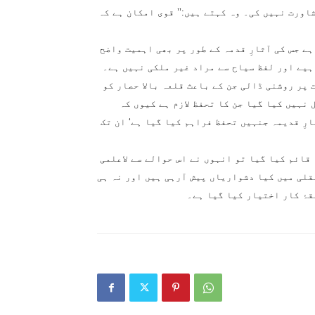
اورت نہیں کی۔ وہ کہتے ہیں:’’ قوی امکان ہے کہ
ے جس کی آثارِ قدمہ کے طور پر بھی اہمیت واضح
ہیے اور لفظ سیاح سے مراد غیر ملکی نہیں ہے۔
 پر روشنی ڈالی جن کے باعث قلعہ بالا حصار کو
نہیں کیا گیا جن کا تحفظ لازم ہے کیوں کہ
رِ قدیمہ جنہیں تحفظ فراہم کیا گیا ہے‘ ان تک
قائم کیا گیا تو انہوں نے اس حوالے سے لاعلمی
قلی میں کیا دشواریاں پیش آرہی ہیں اور نہ ہی
قۂ کار اختیار کیا گیا ہے۔