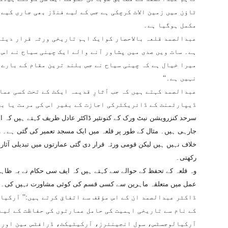
ٹاؤن میں زمین الاٹ کرچکی ہے جس کے لیے فنڈز بھی جاری کیے
مکمل ہوگیا ہے۔
عبدالصمد قلعہ بالاحصار کوایک اہم تاریخی ورثہ قرار دیتے
ہے۔ سات ویں صدی میں پشاور آنے والے ایک چینی سیاح نے اس ب
میرا خیال ہے کہ چینی سیاح نے جس بلند ترین مقام کے بارے م
نہیں ہے۔‘‘
عبدالصمد کہتے ہیں کہ جب آثارِ قدیمہ ایکٹ کے تحت کسی عما
ڈیپارٹمنٹ کے ڈائریکٹرکی اجازت کے بغیر اس کی مرمت یا بح
سرحد کنزرویشن نیٹ ورک کے کنونئیر ڈاکٹر عادل ظریف کہتے ہیں کہ ایف 
جارہی ہیں۔ مثال کے طور پر قلعہ میں ایک مسجد تعمیر کی گئی ہے۔ وہ
خلاف نہیں ہیں لیکن قومی ورثہ قرار دی گئی عمارتوں میں تبدیلی آث
رکھتی۔
وہ قلعہ کے تحفظ کے حوالے سے کہتے ہیں کہ ایف سی حکام نے بہ ظاہ
عمل میں متعلقہ ماہرین سے کسی قسم کی کوئی مشاورت نہیں کی۔
ڈاکٹر عبدالصمد ان کے اس مؤقف سے اتفاق کرتے ہیں:’’ آرکی
کے نام سے تاریخی اہمیت کی حامل عمارتوں کی حفاظت کے لیے 
آرکیالوجسٹس، سول انجینئرز، آرکیٹیکٹ، ڈرافٹس مین اور د