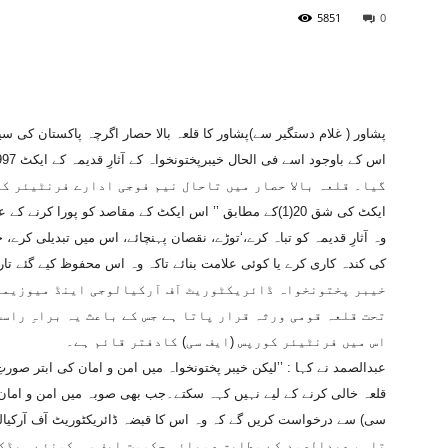
5851
0
پشاور ( غلام دستگیر سے)پشاور کا قلعہ بالا حصار اگرچہ پاکستان کی 
گیا۔ قلعہ بالا حصار میں تاحال نیم فوجی ادارے فرنٹیئر ک
ایکٹ کی شق 20(1)کے مطابق ’’ اس ایکٹ کے مقاصد کو پورا
وہ آثارِ قدیمہ کو تباہ کرے،‘توڑے، نقصان پہنچائے، اس میں تبدیلی کرے
کی کندہ کاری کرے یا کوئی علامت بنائے تاکہ وہ اس محفوظ کیے گئے تا
خیبر پختونخواہ ڈائریکٹوریٹ آف آرکیالوجی اینڈ میوزیمز ع
تحت قلعہ قومی ورثہ قرار پاتا ہے جس کے باعث یہ براہِ راس
اس میں فرنٹیئر کورپس (ایف سی) کادفتر قائم ہے۔
عبدالصمد نے کہا : ’’لیکن خیبر پختونخواہ میں امن و امان کی ابتر صو
قلعہ خالی کرنے کے لیے نہیں کہہ سکتے۔جب بھی صوبہ میں امن و امان
سی) سے درخواست کریں گے کہ وہ اس کا قبضہ ڈائریکٹوریٹ آف آرکیال
تاہم عبدالصمد کے مطابق صوبائی حکومت ایف سی کونئے ہیڈکو