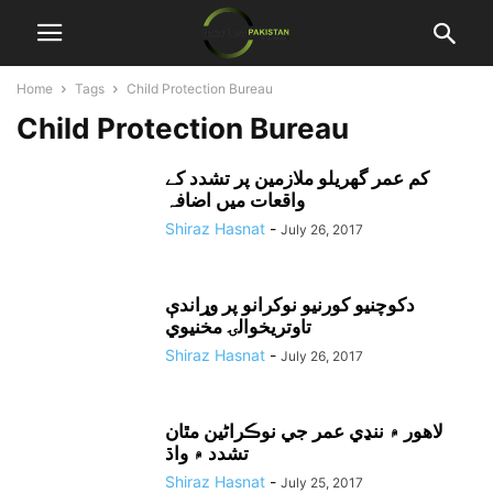
Home
Tags
Child Protection Bureau
Child Protection Bureau
کم عمر گھریلو ملازمین پر تشدد کے
واقعات میں اضافہ
Shiraz Hasnat
-
July 26, 2017
دکوچنيو کورنيو نوکرانو پر وړاندې
تاوتريخوالۍ مخنيوي
Shiraz Hasnat
-
July 26, 2017
لاهور ۾ ننڍي عمر جي نوڪراڻين مٿان
تشدد ۾ واڌ
Shiraz Hasnat
-
July 25, 2017