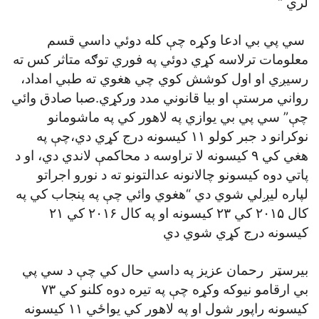
لري “
سي پي بي ادعا وکړه چې کله دوئي داسي قسم
معلومات ترلاسه کړي دوئي په فوري توګه متاثر کس ته
رسيږي او اول کوشش کوي چي هغوي ته طبي امداد،
رواني مرستې او بيا قانوني مدد ورکړي.صبا صادق وائي
چې” سي پي بي يوازي په لاهور کي په ماشومانو
نوکرانو د جبر کولو ۱۱ کيسونه درج کړي دي،چې په
هغي کي ۹ کيسونه لا تراوسه د محاکمې لاندي دي، او د
پاتي دوه کيسونو چالانونه عدالتونو ته د نورو اجراتو
لپاره ليږلي شوي دي “هغوي وائي چې په پنجاب کي په
کال ۲۰۱۵ کي ۲۳ کيسونه او په کال ۲۰۱۶ کي ۲۱
کيسونه درج کړي شوي دي
بيرسټر رحمان عزيز په داسي حال کي چې د سي پي
بي ارقامو نيوکه وکړه چې په تيره دوه کلنو کي ۷۳
کيسونه راپور شول او په لاهور کي يواځي ۱۱ کيسونه