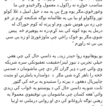
مناسب خواړه نه راکول.د معمول وګرځيدو چي ما
وغورځوي،مګر يوه ورځ يې په مه د خپل اميل د غلا کولو
تور ولګولو او بيا يې په ظالمانه توګه شکنجه کړم تر څو
چي زه بي هوښ شوۍ وم او پرته له کوم خوراک له
درمل په يوه کوټه کي بند کړم،زه نه پوهيږم څه پيښ
شوي،مګر يو څوک راغي چې ماوژغورئ او زه يې سي
پي بي ته راوړم “
يو پوهانپوه روا حيدر زيدۍ په داسي حال کي چې هغې
خپلې تجربي د نيوز لينز/حقيقت تعقبونکي سره شريکه
وي وائي چې د ډير ګران کار دي چې ماشومان د صدمي
څخه را باهر کړه شي مګر د دوامداره پاملرني او مثبت
چاپيريال دهغوۍ د بيرته را ستنيدو په برخه کي ګټور
ثابت شو.په داسي حال کي د پوښتنو په ځواب کي زيدي
وائي”هغه کسان چې ماشومان بې توقيفوي معمولا په
زهنې توګه ناروغانو کې دي او رواني درملنې ته اړتيا