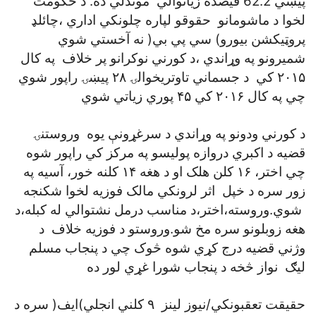
پيښي 62.2 فيصده زياتوالي موندلي ده. د حکومت
لخوا د ماشومانو حقوقو لپاره چلونکي اداري ،چائلډ
پروټيکشن بيورو) سي پي بي( نه آخستي شوي
شميرونو په وړاندي ،د کورني نوکرانو پر خلاف په کال
۲۰۱۵ کي د جسماني تاوتريخوالۍ ۲۸ پيښۍ راپور شوي
چي په کال ۲۰۱۶ کي ۴۵ پوري زياتي شوي
د کورني ودونو په وړاندي د سرغړونې يوه وروستنۍ
قضيه د اکبري دروازه پوليسو په مرکز کي راپور شوه
چي اختر، ۱۶ کلن هلک او د هغه ۱۴ کلنه خور، آسيه په
زور سره د خپل اثر لرونکي مالک فوزيه لخوا شکنجه
شوي.وروسته،اختر،د مناسب درمل نشتوالي له کبله،د
هغه زوبلونو سره مخ شو.وروستو د فوزيه خلاف د
وژني قضيه درج کړي شوه څوک چي د پنجاب مسلم
ليګ نواز څخه د پنجاب شورا غړي لور ده
حقيقت تعقبونکي/نيوز لينز ۹ کلني انجلي)ايف( سره د