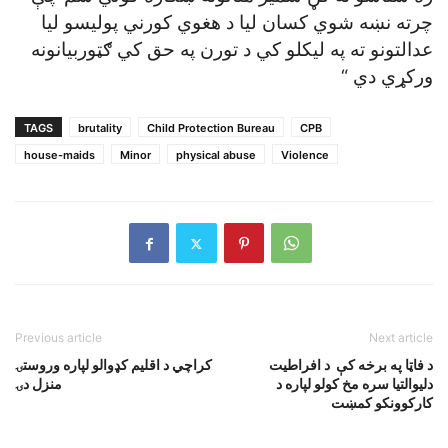
چرته نښه شوي کسان ليا د هغوي کورني پوليسو ليا
عدالتونو ته په ليکلو کي د تورن په حق کي ګټوربيانونه
ورکړي دي “
TAGS
brutality
Child Protection Bureau
CPB
house-maids
Minor
physical abuse
Violence
Previous article
Next article
د فاټا په برخه کې د افراطيت
کراچي د اقليم کډوالو لپاره وروستۍ
دليوالتيا سره مخ کولو لپاره د
منزل دۍ
کارکوونکو کمښت