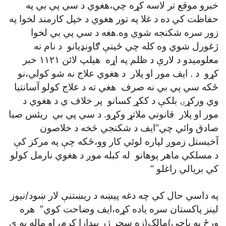
خبرو موقع تر لاسه کړه چي،هغوي د سي پي بي په
حفاظت کي ده د غلا په تور هغوي د خپل کارمند لخوا په
زور سره شکنجه شوي وه.هغه د سي پي بي لخوا
ژغورل شوي وه کله چي ځينې ګاونډيانو د نام نه
معلوميدو د لارې د ظلم په اړه هيلپ لائن ۱۱۲۱ خبر
کړو د . ايف مور او پلار د هغوي علاج نه شو کولي،نو
ځکه سي پي بي نه صرف هغي ته د علاج کولو آسانتيا
وي ورکړۍ بلکې د ککړ کسانو پر خلاف ي د هغوي د
مور او پلار قانوني ملاتړ وکړو. د سي پي بي ريئس صبا
صادق وائي چي”ايف د شکنجي څخه د خلاصون
آخيستل زموږ لپاره لوئي کار وو،ځکه چې په مرکز کې
د مسلکي ماهر پوهانو له کبله موږ د هغوي نارمل کولو
کي بريالي راغلو “
په داسي حال کي چه دغه پيښه د ريښتنې لار ښود/نيوز
لينز پاکستان سره ياده کړه،ايف وضاحت کوي” هره
ورځ به باجي)مالک(زه سحر ژر بيدارا کړم، او ماله به ي