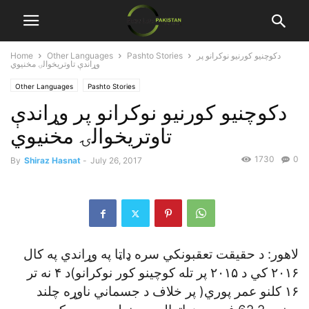
دکوچنيو کورنيو نوکرانو پر
Pashto Stories
Other Languages
Home
وړاندې تاوتريخوالۍ مخنيوي
Other Languages
Pashto Stories
دکوچنيو کورنيو نوکرانو پر وړاندې
تاوتريخوالۍ مخنيوي
1730
0
By
Shiraz Hasnat
-
July 26, 2017
لاهور: د حقيقت تعقبونکي سره ډاټا په وړاندي په کال
۲۰۱۶ کي د ۲۰۱۵ پر تله کوچينو کور نوکرانو)د ۴ نه تر
۱۶ کلنو عمر پوري( پر خلاف د جسماني ناوړه چلند