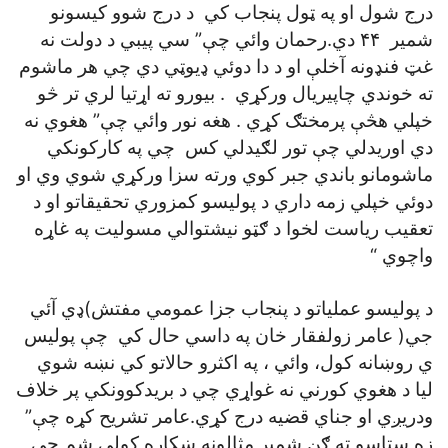
درج شول او په ټول پنجاب کي د درج شوو کيسونو
شمير ۴۴ دي.رحمان وائي چې” سي پيبي د دولت نه
غټ فنډونه آخلې او د دا دوئي ډيوټي دي چي هر ماشوم
ته خوندي چاپيريال ورکړي . بيورو ته اړتيا لري تر څو
خپلي هڅې پرمختګ کړي . هغه نور وائي چې” هغوي نه
دي اوريدلي چې تور لګيدلي کس چي په کارکونکي
ماشومانو باندي جبر کوي ورته سزا ورکړي شوي وي او
دوئي خپلي زمه داري د پوليسو کمزوري تحقيقاتو او د
تعقيب رياست لخوا د ګټو نيشتوالي مسوليت په غاړه
واچوي “
د پوليسو عملياتو د پنجاب جزا عمومي مفتش)ډي آئي
جي( عامر زولفقار خان په داسي حال کي چې پوليس
ي روښانه کول، وائي ، په اکثرو حالاتو کي نښه شوي
ليا د هغوي کورني نه غواړي چي د بريدکوونکي پر خلاف
ودريږي او جناي قضيه درج کړي.عامر تشريح کړه چې”
زه ستاسو ته ګڼ شمير مثالونه ښکاره کولي شم چې