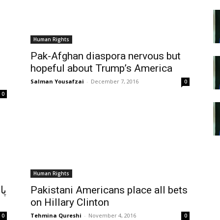
Human Rights
Pak-Afghan diaspora nervous but
hopeful about Trump’s America
Salman Yousafzai
-
December 7, 2016
0
0
Human Rights
پا
Pakistani Americans place all bets
on Hillary Clinton
Tehmina Qureshi
-
November 4, 2016
0
0