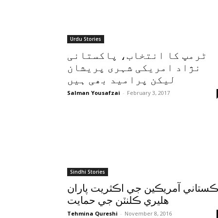
Urdu Stories
ٹرمپ کا انتخاب، پاکستانی
نژاد امریکی شہری پریشان
لیکن پرامید بھی ہیں
Salman Yousafzai
-
February 3, 2017
Sindhi Stories
ڪستاني آمريڪين جي اڪثريت پاران
هليري ڪلنٽن جي حمايت
Tehmina Qureshi
-
November 8, 2016