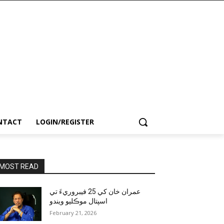
NTACT
LOGIN/REGISTER
MOST READ
عمران خان کي 25 فيبروريءَ تي
اسپتال موڪليو ويندو
February 21, 2026