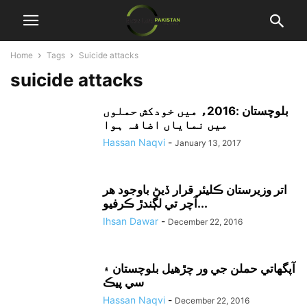
Home
Tags
Suicide attacks
suicide attacks
بلوچستان :2016ء میں خودکش حملوں
میں نمایاں اضافہ ہوا
Hassan Naqvi
-
January 13, 2017
اتر وزيرستان ڪليئر قرار ڏيڻ باوجود هر
آچر تي لڳندڙ ڪرفيو...
Ihsan Dawar
-
December 22, 2016
آپگهاتي حملن جي ور چڙهيل بلوچستان ۽
سي پيڪ
Hassan Naqvi
-
December 22, 2016