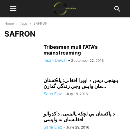
Home
Tags
SAFRON
SAFRON
Tribesmen mull FATA’s
mainstreaming
Ihsan Dawar
-
September 22, 2016
پنهنجي ديس ۾ اوپرا افغاني: پاڪستان
مان واپس وڃي زندگي گذارڻ...
Sana Ejaz
-
July 18, 2016
د پاکستان بې لچکه پاليسى، د کډوالو
افغانستان ته واپسى
Sana Ejaz
-
June 29, 2016