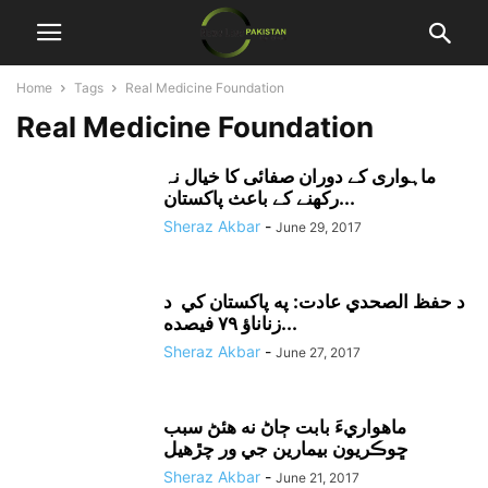
Home
Tags
Real Medicine Foundation
Real Medicine Foundation
ماہواری کے دوران صفائی کا خیال نہ
رکھنے کے باعث پاکستان...
Sheraz Akbar
-
June 29, 2017
د حفظ الصحدي عادت: په پاکستان کي د
زناناؤ ۷۹ فيصده...
Sheraz Akbar
-
June 27, 2017
ماهواريءَ بابت ڄاڻ نه هئڻ سبب
ڇوڪريون بيمارين جي ور چڙهيل
Sheraz Akbar
-
June 21, 2017