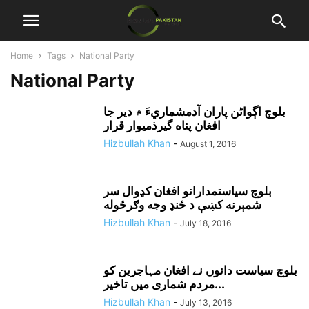
Home
Tags
National Party
National Party
بلوچ اڳواڻن پاران آدمشماريءَ ۾ دير جا
افغان پناه گيرذميوار قرار
Hizbullah Khan
-
August 1, 2016
بلوچ سياستمدارانو افغان کډوال سر
شمېرنه کښې د ځنډ وجه وګرځوله
Hizbullah Khan
-
July 18, 2016
بلوچ سیاست دانوں نے افغان مہاجرین کو
مردم شماری میں تاخیر...
Hizbullah Khan
-
July 13, 2016