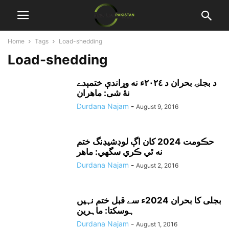
Home
Tags
Load-shedding
Load-shedding
د بجلۍ بحران د ٢٠٢٤ء نه وړاندې ختمېدے
نۀ شى: ماهران
Durdana Najam
-
August 9, 2016
حڪومت 2024 کان اڳ لوڊشيڊنگ ختم
نه ٿي ڪري سگھي: ماهر
Durdana Najam
-
August 2, 2016
بجلی کا بحران 2024ء سے قبل ختم نہیں
ہوسکتا: ماہرین
Durdana Najam
-
August 1, 2016