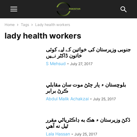
Home
Tags
Lady health workers
lady health workers
جنوبی وزیرستان کی خواتین کے لیے کوئی
خاتون ڈاکٹر نہیں
S Mehsud
-
July 27, 2017
بلوچستان ۾ ٻار ڄڻڻ موت سان مقابلي
ڪرڻ برابر
Abdul Malik Achakzai
-
July 25, 2017
ڏکڻ وزيرستان ۾ هڪ به ڊاڪٽرياڻي مقرر
ٿيل نه آهي
Lala Hassan
-
July 25, 2017