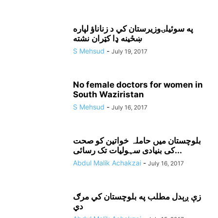
په سوئيلۍوزيرستان کي د زناناؤ لپاره
ښځينه ډا کټران نشته
S Mehsud
-
July 19, 2017
No female doctors for women in
South Waziristan
S Mehsud
-
July 16, 2017
بلوچستان میں حاملہ خواتین کو صحت
کی بنیادی سہولیات تک رسائی...
Abdul Malik Achakzai
-
July 16, 2017
زې ږېدل مطلب په بلوچستان کي مرګ
دي