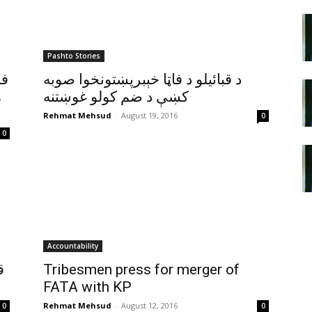
Pashto Stories
د قبائيلو د فاټا خېبرپښتونخوا صوبه
فا
کښې د ضم کولو غوښتنه
م
Rehmat Mehsud
-
August 19, 2016
0
0
Accountability
ق
Tribesmen press for merger of
FATA with KP
Rehmat Mehsud
-
August 12, 2016
0
0