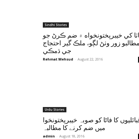
Sindhi Stories
ٽا کي خيبرپختونخواه ۾ ضم ڪرڻ جو
طالبو زور وٺڻ لڳو، ملڪ گير احتجاج
جي ڌمڪي
Rehmat Mehsud
-
August 22, 2016
Urdu Stories
بائلیوں کا فاٹا کو صوبہ خیبرپختونخوا
میں ضم کرنے کا مطالبہ
admin
-
August 18, 2016