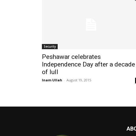
Security
Peshawar celebrates
Independence Day after a decade
of lull
Inam Ullah
-
August 19, 2015
AB