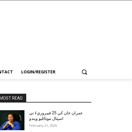
NTACT
LOGIN/REGISTER
MOST READ
عمران خان کي 25 فيبروريءَ تي
اسپتال موڪليو ويندو
February 21, 2026