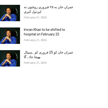
عمران خان به ۲۵ فبروري روغتون ته
لېږدول کېږي
February 21, 2026
Imran Khan to be shifted to
hospital on February 25
February 21, 2026
عمران خان کو 25 فروری کو ہسپتال
بھیجا جائے گا
February 21, 2026