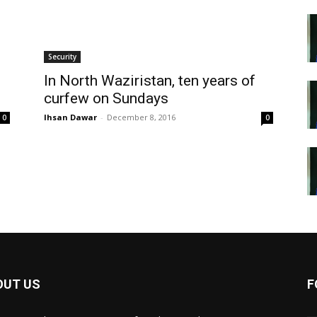
Security
In North Waziristan, ten years of
curfew on Sundays
Ihsan Dawar
-
December 8, 2016
0
0
OUT US
F