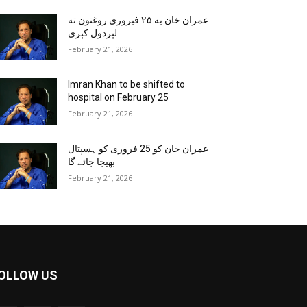
عمران خان به ۲۵ فبروري روغتون ته
لېږدول کېږي
February 21, 2026
Imran Khan to be shifted to
hospital on February 25
February 21, 2026
عمران خان کو 25 فروری کو ہسپتال
بھیجا جائے گا
February 21, 2026
OLLOW US