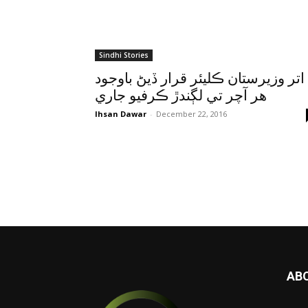
Sindhi Stories
اتر وزيرستان ڪليئر قرار ڏيڻ باوجود
هر آچر تي لڳندڙ ڪرفيو جاري
Ihsan Dawar
-
December 22, 2016
AB