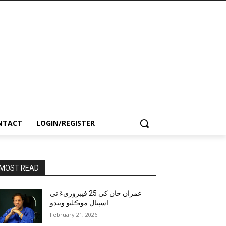
NTACT
LOGIN/REGISTER
MOST READ
عمران خان کي 25 فيبروريءَ تي
اسپتال موڪليو ويندو
February 21, 2026