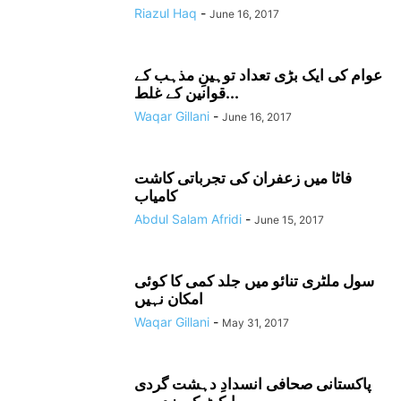
Riazul Haq
-
June 16, 2017
عوام کی ایک بڑی تعداد توہینِ مذہب کے
قوانین کے غلط...
Waqar Gillani
-
June 16, 2017
فاٹا میں زعفران کی تجرباتی کاشت
کامیاب
Abdul Salam Afridi
-
June 15, 2017
سول ملٹری تنائو میں جلد کمی کا کوئی
امکان نہیں
Waqar Gillani
-
May 31, 2017
پاکستانی صحافی انسدادِ دہشت گردی