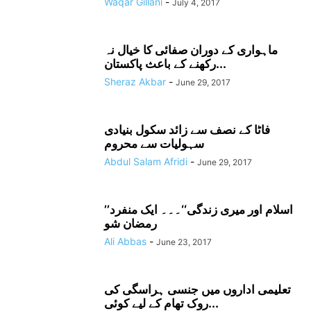
Waqar Gillani
-
July 4, 2017
ماہواری کے دوران صفائی کا خیال نہ
رکھنے کے باعث پاکستان...
Sheraz Akbar
-
June 29, 2017
فاٹا کے نصف سے زائد سکول بنیادی
سہولیات سے محروم
Abdul Salam Afridi
-
June 29, 2017
’’اسلام اور میری زندگی‘‘۔۔۔ ایک منفرد
رمضان شو
Ali Abbas
-
June 23, 2017
تعلیمی اداروں میں جنسی ہراسگی کی
روک تھام کے لیے کوئی...