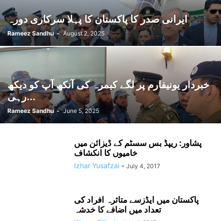
ایرانی صدر کا پاکستان کا پہلا سرکاری دورہ
Rameez Sandhu
-
August 2, 2025
خبردار یونیفارم پر لگے کیمرہ کی آنکھ آپ کو دیکھ
رہی...
Rameez Sandhu
-
June 5, 2025
پشاور: ریپڈ بس سسٹم کے ڈیزائن میں
خامیوں کا انکشاف
Izhar Yusafzai
-
July 4, 2017
پاکستان میں ایڈزسے متاثرہ افراد کی
تعداد میں اضافے کا خدشہ