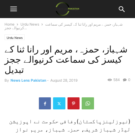
شہباز، حمزہ، مریم اور رانا ثنا کے کیسز کی سماعت
Urdu News
Home
کرنیوالے ججز...
Urdu News
شہباز، حمزہ، مریم اور رانا ثنا کے
کیسز کی سماعت کرنیوالے ججز
تبدیل
584
0
By
News Lens Pakistan
-
August 28, 2019
(نیوزلینزپاکستان)وفاقی حکومت نے اپوزیشن
لیڈر شہباز شریف، حمزہ شہباز، مریم نواز