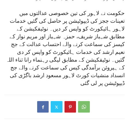
حکومت نے لاہور کی تین خصوصی عدالتوں میں
تعینات ججز کی ڈیپوٹیشن پر حاصل کی گئیں خدمات
لاہور ہائیکورٹ کو واپس کر دیں۔ نوٹیفکیشن کے
مطابق شہباز شریف، حمزہ شہباز اور مریم نواز کے
کیسز کی سماعت کرنے والے احتساب عدالت کے جج
نعیم ارشد کی خدمات ہائیکورٹ کو واپس کر دی
گئیں۔ نوٹیفکیشن کے مطابق لیگی رہنماء رانا ثناء اللہ
کے ہیروئن برآمدگی کیس کی سماعت کرنے والے جج
انسداد منشیات کورٹ لاہور مسعود ارشد باگڑی کی
ڈیپوٹیشن پر لی گئی