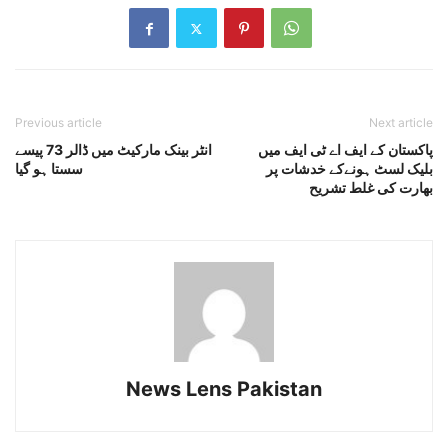
Previous article
Next article
پاکستان کے ایف اے ٹی ایف میں
انٹر بینک مارکیٹ میں ڈالر 73 پیسے
بلیک لسٹ ہونےکے خدشات پر
سستا ہو گیا
بھارت کی غلط تشریح
News Lens Pakistan