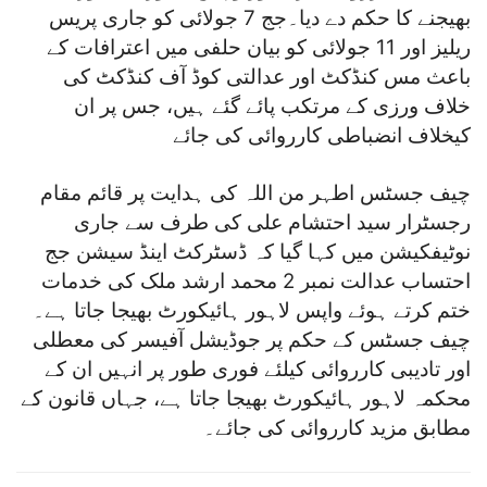
بھیجنے کا حکم دے دیا۔جج 7 جولائی کو جاری پریس
ریلیز اور 11 جولائی کو بیان حلفی میں اعترافات کے
باعث مس کنڈکٹ اور عدالتی کوڈ آف کنڈکٹ کی
خلاف ورزی کے مرتکب پائے گئے ہیں، جس پر ان
کیخلاف انضباطی کارروائی کی جائے
چیف جسٹس اطہر من اللہ کی ہدایت پر قائم مقام
رجسٹرار سید احتشام علی کی طرف سے جاری
نوٹیفکیشن میں کہا گیا کہ ڈسٹرکٹ اینڈ سیشن جج
احتساب عدالت نمبر 2 محمد ارشد ملک کی خدمات
ختم کرتے ہوئے واپس لاہور ہائیکورٹ بھیجا جاتا ہے۔
چیف جسٹس کے حکم پر جوڈیشل آفیسر کی معطلی
اور تادیبی کارروائی کیلئے فوری طور پر انہیں ان کے
محکمہ لاہور ہائیکورٹ بھیجا جاتا ہے، جہاں قانون کے
مطابق مزید کارروائی کی جائے۔