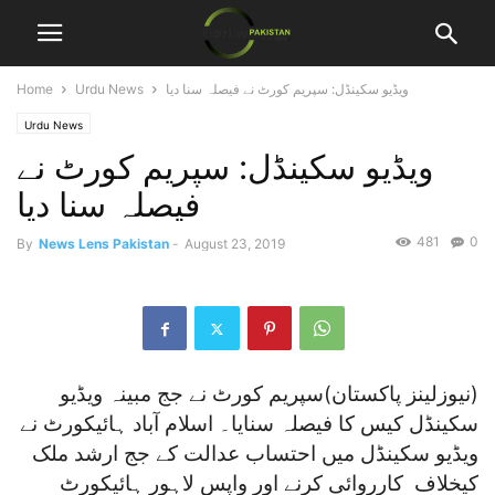
ویڈیو سکینڈل: سپریم کورٹ نے فیصلہ سنا دیا
Urdu News
Home
Urdu News
ویڈیو سکینڈل: سپریم کورٹ نے
فیصلہ سنا دیا
481
0
By
News Lens Pakistan
-
August 23, 2019
(نیوزلینز پاکستان)سپریم کورٹ نے جج مبینہ ویڈیو
سکینڈل کیس کا فیصلہ سنایا۔
اسلام آباد ہائیکورٹ نے
ویڈیو سکینڈل میں احتساب عدالت کے جج ارشد ملک
کیخلاف کارروائی کرنے اور واپس لاہور ہائیکورٹ