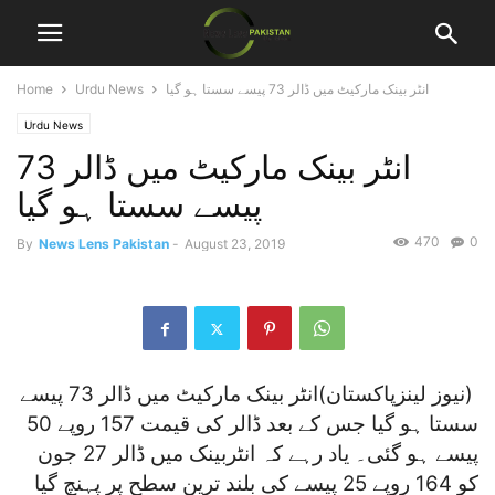
انٹر بینک مارکیٹ میں ڈالر 73 پیسے سستا ہو گیا
Urdu News
Home
Urdu News
انٹر بینک مارکیٹ میں ڈالر 73
پیسے سستا ہو گیا
470
0
By
News Lens Pakistan
-
August 23, 2019
(نیوز لینزپاکستان)انٹر بینک مارکیٹ میں ڈالر 73 پیسے
سستا ہو گیا جس کے بعد ڈالر کی قیمت 157 روپے 50
پیسے ہو گئی۔ یاد رہے کہ انٹربینک میں ڈالر 27 جون
کو 164 روپے 25 پیسے کی بلند ترین سطح پر پہنچ گیا