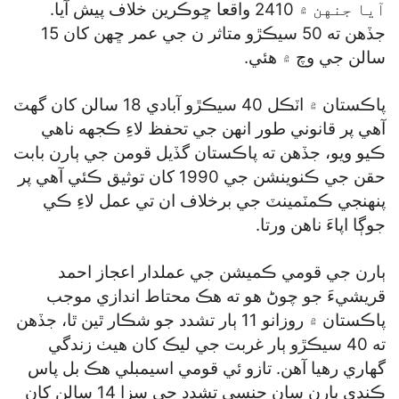
آيا جنهن ۾ 2410 واقعا ڇوڪرين خلاف پيش آيا.
جڏهن ته 50 سيڪڙو متاثر ن جي عمر ڇهن کان 15
سالن جي وچ ۾ هئي.
پاڪستان ۾ اٽڪل 40 سيڪڙو آبادي 18 سالن کان گهٽ
آهي پر قانوني طور انهن جي تحفظ لاءِ ڪجهه ناهي
ڪيو ويو، جڏهن ته پاڪستان گڏيل قومن جي ٻارن بابت
حقن جي ڪنوينشن جي 1990 کان توثيق ڪئي آهي پر
پنهنجي ڪمٽمينٽ جي برخلاف ان تي عمل لاءِ ڪي
جوڳا اپاءَ ناهن ورتا.
ٻارن جي قومي ڪميشن جي عملدار اعجاز احمد
قريشيءَ جو چوڻ هو ته هڪ محتاط اندازي موجب
پاڪستان ۾ روزانو 11 ٻار تشدد جو شڪار ٿين ٿا، جڏهن
ته 40 سيڪڙو ٻار غربت جي ليڪ کان هيٺ زندگي
گهاري رهيا آهن. تازو ئي قومي اسيمبلي هڪ بل پاس
ڪندي ٻارن سان جنسي تشدد جي سزا 14 سالن کان