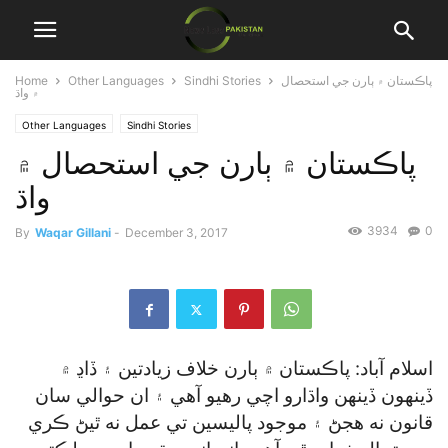
پاڪستان ۾ ٻارن جي استحصال
Sindhi Stories
Other Languages
Home
۾ واڌ
Other Languages
Sindhi Stories
پاڪستان ۾ ٻارن جي استحصال ۾
واڌ
3934
0
By
Waqar Gillani
-
December 3, 2017
اسلام آباد: پاڪستان ۾ ٻارن خلاف زيادتين ۽ ڏاڍ ۾
ڏينهون ڏينهن واڌارو اچي رهيو آهي ۽ ان حوالي سان
قانون نه هجڻ ۽ موجود پاليسين تي عمل نه ٿيڻ ڪري