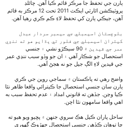
ٻارن جي تحفظ جا مرڪز قائم ڪيا آهن. چائلڊ
پروٽيڪشن اٿارٽي ايڪٽ 2011 تحت 12 مرڪز به قائم
آهن، جيڪي ٻارن کي تحفظ لاءِ ڪم ڪري رهيا آهن.
بلوچستان اسيمبلي جي ميمبر سردار عبدل
کيتران اسيمبلي جي فلور تي ٻڌايو هو ته ننڍي
عمر جي قيدين ۾ 90 سيڪڙو نشي ۽ جنسي
استحصال جو شڪار آهي ۽ ان جو وڏو سبب ننڍي عمر
جي قيدين لاءِ الڳ جيل جو نه هجڻ آهي.
واضح رهي ته پاڪستان ۾ سماجي روين جي ڪري
ٻارن سان جنسي استحصال جا ڪيترائي واقعا ظاهر نٿا
ڪيا وڃن. جڏهن ته قانوني امداد ۽ عدم تحفظ سبب به
اهي واقعا سامهون نٿا اچن.
ساحل پاران ڪيل هڪ سروي جنهن ۾ پڇيو ويو هيو ته
ڇا توهان ڪڏهن جنسي استحصال جهڙوڪ گهوري