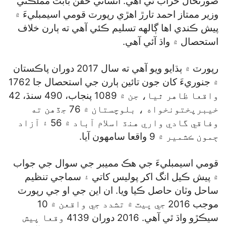
صورتحال خراب ٿي آهي. انساني حقن بابت مملڪتي
وزير ممتاز احمد تارڙ اهڙي رپورٽ قومي اسيمبليءَ ۾
پيش ڪندي اها ڳالهه تسليم ڪئي آهي ته ٻارن خلاف
استحصال ۾ واڌ آئي آهي.
رپورٽ ۾ ٻڌايو ويو آهي ته سال 2017 دوران پاڪستان
۾ جنوريءَ کان جون تائين ٻارن جي استحصال جا 1762
واقعا ظاهر ٿيا، جن ۾ 1089 پنجاب، 490 سنڌ، 42
خيبرپختونخواه ، بلوچستان ۾ 76 جڏهن ته
وفاقي گادي واري هنڌ اسلام آباد ۾ 56 ۽ آزاد
ڄمون ڪشمير ۾ 9 واقعا سامهون آيا.
قومي اسيمبليءَ جي هڪ مميبر جي سوال جي جواب
۾ پيش ڪيل انگ اکر پوليس کاتي ۽ سماجي تنظيم
ساحل وٽان حاصل ڪيا ويا. ان اين جي او جي رپورٽ
موجب 2016 جي ڀيٽ ۾ تشدد جي واقعن ۾ 10
سيڪڙو واڌ ٿي آهي. 2016 دوران 4139 وقعا پيش