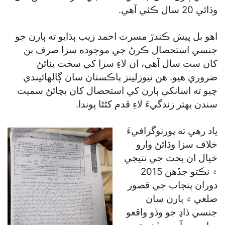
وڌائي 20 سال ڪئي آهي.
اهو بل پيش ڪندڙ مسرت احمد زيب ٻڌايو ته ٻارن جو
جنسي استحصال ڪرڻ جي موجوده سزا صرف ٻن
کان ست سال آهي، ان لاءِ سزا کي سخت بنائڻ
ضروري هيو. هن نيوزلينز پاڪستان سان ڳالهائيندي
چيو ته اسانکي ٻارن کي استحصال کان بچائڻ سميت
سندن بهتر زندگيءَ لاءِ قدم کڻڻا پوندا.
ياد رهي ته پورنوگرافيءَ
خلاف سزا وڌائڻ وارو
خيال ان بحث جي نتيجي
۾ نڪتو جڏهن 2015
دوران پنجاب جي قصور
ضلعي ۾ ٻارن سان
جنسي ڏاڍ جو وڏو واقعو