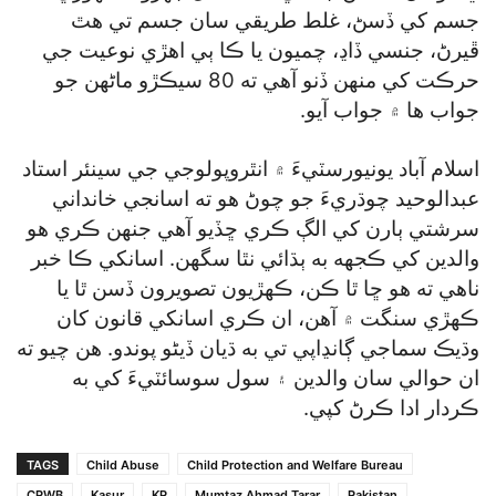
جسم کي ڏسڻ، غلط طريقي سان جسم تي هٿ
ڦيرڻ، جنسي ڏاڍ، چميون يا ڪا ٻي اهڙي نوعيت جي
حرڪت کي منهن ڏنو آهي ته 80 سيڪڙو ماڻهن جو
جواب ها ۾ جواب آيو.
اسلام آباد يونيورسٽيءَ ۾ انٿروپولوجي جي سينئر استاد
عبدالوحيد چوڌريءَ جو چوڻ هو ته اسانجي خانداني
سرشتي ٻارن کي الڳ ڪري ڇڏيو آهي جنهن ڪري هو
والدين کي ڪجهه به ٻڌائي نٿا سگهن. اسانکي ڪا خبر
ناهي ته هو ڇا ٿا ڪن، ڪهڙيون تصويرون ڏسن ٿا يا
ڪهڙي سنگت ۾ آهن، ان ڪري اسانکي قانون کان
وڌيڪ سماجي ڳانڍاپي تي به ڌيان ڏيڻو پوندو. هن چيو ته
ان حوالي سان والدين ۽ سول سوسائٽيءَ کي به
ڪردار ادا ڪرڻ کپي.
TAGS
Child Abuse
Child Protection and Welfare Bureau
CPWB
Kasur
KP
Mumtaz Ahmad Tarar
Pakistan