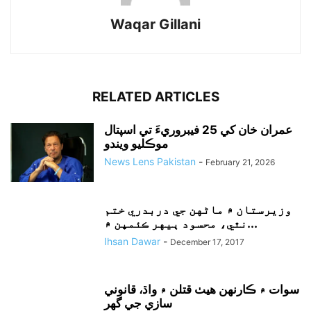
Waqar Gillani
RELATED ARTICLES
عمران خان کي 25 فيبروريءَ تي اسپتال
موڪليو ويندو
News Lens Pakistan
-
February 21, 2026
وزيرستان ۾ ماڻهن جي دربدري ختم
نٿي، محسود ٻيهر ڪئمپن ۾...
Ihsan Dawar
-
December 17, 2017
سوات ۾ ڪارنهن هيٺ قتلن ۾ واڌ، قانوني
سازي جي گهر