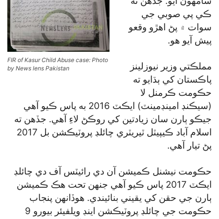
سامهون آيو. جڏهن ته
ڪي پي صوبي جي
سوات ۾ پڻ اهڙو وقعو
پيش آيو هو.
FIR of Kasur Child Abuse case: Photo
مملڪتي وزير نيوزلينز
by News lens Pakistan
پاڪستان کي ٻڌايو ته
حڪومت ڪرمنل لا
(سيڪنڊ امينڊمينٽ) ايڪٽ 2016 به پاس ڪيو آهي
جيڪو ٻارن سان زيادتين کي روڪڻ لاءِ آهي. جڏهن ته
اسلام آباد ڪيپيٽل ٽيريٽري چائلڊ پروٽيڪشن بل 2017
پڻ تيار آهي.
حڪومت نيشنل ڪميشن آن دي رائيٽس آف دي چائلڊ
ايڪٽ 2017 پاس ڪيو آهي جنهن تحت هڪ ڪميشن
ٻارن جي حقن کي يقيني بنائيندي. هوڏانهن پنجاب
حڪومت جي چائلڊ پروٽيڪشن اينڊ ويلفيئر بيورو 9