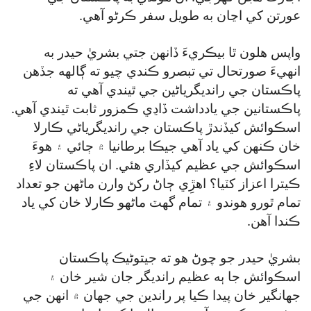
عورتن کي اڃان به طويل سفر ڪرڻو آهي.
واپس هلون ٿا بيڪريءَ ڏانهن جتي بشريٰ حيدر به
انهيءَ صورتحال تي تبصرو ڪندي چيو ته ڳالهه جڏهن
پاڪستان جي رانديگرياڻين جي ٿيندي آهي ته
پاڪستانين جي يادداشت ڏاڍي ڪمزور ثابت ٿيندي آهي.
اسڪوائش کيڏندڙ پاڪستان جي رانديگرياڻي ڪارلا
خان ڪنهن کي ياد آهي جيڪا برطانيا ۾ ڄائي ۽ هوءَ
اسڪوائش جي عظيم کيڏاري هئي. ان پاڪستان لاءِ
ڪيترا اعزاز کٽيا؟ اهڙِي ڄاڻ رکڻ وارن ماڻهن جو تعداد
تمام ٿورو هوندو ۽ تمام گھٽ ماڻهو ڪارلا خان کي ياد
ڪندا آهن.
بشريٰ حيدر جو چوڻ هو ته جيتوڻيڪ پاڪستان
اسڪوائش جا ٻه عظيم رانديگر جان شير خان ۽
جهانگير خان پيدا ڪيا پر راندين جي جهان ۾ انهن جي