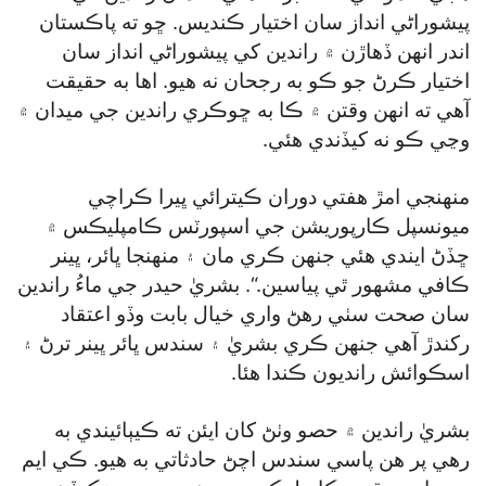
پيشوراڻي انداز سان اختيار ڪنديس. ڇو ته پاڪستان
اندر انهن ڏهاڙن ۾ راندين کي پيشوراڻي انداز سان
اختيار ڪرڻ جو ڪو به رجحان نه هيو. اها به حقيقت
آهي ته انهن وقتن ۾ ڪا به ڇوڪري راندين جي ميدان ۾
وڃي ڪو نه کيڏندي هئي.
منهنجي امڙ هفتي دوران ڪيترائي ڀيرا ڪراچي
ميونسپل ڪارپوريشن جي اسپورٽس ڪامپليڪس ۾
ڇڏڻ ايندي هئي جنهن ڪري مان ۽ منهنجا ڀائر، ڀينر
ڪافي مشهور ٿي پياسين.“. بشريٰ حيدر جي ماءُ راندين
سان صحت سٺي رهڻ واري خيال بابت وڏو اعتقاد
رکندڙ آهي جنهن ڪري بشريٰ ۽ سندس ڀائر ڀينر ترڻ ۽
اسڪوائش رانديون ڪندا هئا.
بشريٰ راندين ۾ حصو وٺڻ کان ايئن ته ڪيٻائيندي به
رهي پر هن پاسي سندس اچڻ حادثاتي به هيو. ڪي ايم