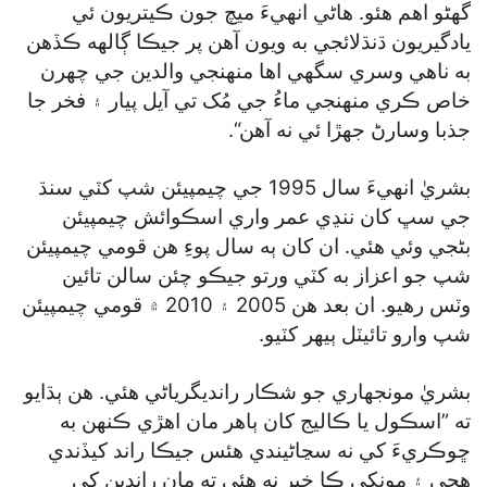
گھڻو اهم هئو. هاڻي انهيءَ ميچ جون ڪيتريون ئي
يادگيريون ڌنڌلائجي به ويون آهن پر جيڪا ڳالهه ڪڏهن
به ناهي وسري سگھي اها منهنجي والدين جي چهرن
خاص ڪري منهنجي ماءُ جي مُک تي آيل پيار ۽ فخر جا
جذبا وسارڻ جهڙا ئي نه آهن“.
بشريٰ انهيءَ سال 1995 جي چيمپيئن شپ کٽي سنڌ
جي سڀ کان ننڍي عمر واري اسڪوائش چيمپيئن
بڻجي وئي هئي. ان کان ٻه سال پوءِ هن قومي چيمپيئن
شپ جو اعزاز به کٽي ورتو جيڪو چئن سالن تائين
وٽس رهيو. ان بعد هن 2005 ۽ 2010 ۾ قومي چيمپيئن
شپ وارو تائيٽل ٻيهر کٽيو.
بشريٰ مونجهاري جو شڪار رانديگرياڻي هئي. هن ٻڌايو
ته ”اسڪول يا ڪاليج کان ٻاهر مان اهڙي ڪنهن به
ڇوڪريءَ کي نه سڃاڻيندي هئس جيڪا راند کيڏندي
هجي ۽ مونکي ڪا خبر نه هئي ته مان راندين کي