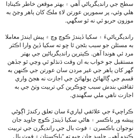
سطح جي رانديگرياڻي آهي ۽ بهتر موقعن خاطر ڪيناڊا
هلي وئي، پر سمورين عورتن لاءِ ملڪ کان ٻاهر وڃڻ به
موزون حربو ٿي نه ٿو سگھي.
رانديگرياڻيءَ ۽ سکيا ڏيندڙ ڪوچ وچ ۾ پيش ايندڙ معاملا
به مسئلن جو سبب بڻجن ٿا ڇو ته سکيا ڏيڻ وارا اڪثر
مرد ئي هوندا آهن. ڪيترين رانديگرياڻين جي بهتر
مستقبل جو خواب به ان وقت ڌنڌلو ٿي وڃي ٿو جڏهن
گھر کان ٻاهر جي غير مردن سان عورتن جي ڪنهن به
قسم جي ڳالهائڻ ٻولهائڻ جي اجازت نه هجڻ واري
ثقافتي بندش سبب ڇوڪرين کي تربيت وٺڻ جي به
اجازت ناهي ملي سگھندي.
ڪراچيءَ جي علائقي لياريءَ سان تعلق رکندڙ اڳوڻي
پيشه ور باڪسر ۽ هاڻي سکيا ڏيندڙ ڪوچ جاويد جان
نوجوان باڪسرن ۽ فوٽ بال جي رانديگرن جي تربيت
ڪندو آهي. جاويد جان چيو ته ”پاڪستان ۾ فوٽ بال