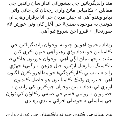
مند رانديگرياڻين جي پيشوراڻي انداز سان راندين جي
مقابلن ۾ ڪاميابي ماڻڻ واري رجحان کي ڄاڻي واڻي
دٻايو ويندو آهي ته جيئن مردن جي انا برقرار رهي. ان
هوندي به موجوده صديءَ جي آغاز کان وٺي عورتن لاءِ
صورتحال ۾ ڦيرو اچڻ شروع ٿيو آهي.
رشاد محمود اهو پڻ چيو ته نوجوان رانديگرياڻين جي
ڪاميابين جو تعداد وڌي رهيو آهي جنهن ڪري کين
مثبت توجهه ملڻ لڳي آهي. نوجوان عورتون هاڪيءَ،
باڪسنگ، مارشل آرٽس، جبل چڙهڻ ۽ رگبيءَ جهڙي
راند ۾ به سٺي ڪارڪردگيءَ جو مظاهرو ڪرڻ لڳيون
آهن. جيتريون وڌيڪ ڪاميابيون هو حاصل ڪنديون
اوتري ئي تعداد ۾ ٻين نوجوان ڇوڪرين کي راندين ۾
حصو وٺڻ ۽ روايتي قسم جي صنفي رڪاوٽن کي ٽوڙڻ
جي سلسلي ۾ حوصلي افزائي ملندي رهندي.
هن نشاندهي ڪندي چيو ته پاڪستان جي عورتن واري