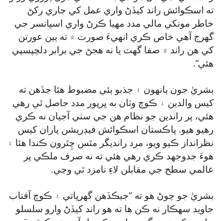
ته اسڪوائش راند کيڏڻ واري عمل کي جاري رکڻ
خاطر مونکي مالي مدد مهيا ڪرڻ واري اسپانسر جي
گھرج آهي خاص ڪري انهيءَ صورت ۾ ته ٻين عورتن
کي هن راند ۾ صفا گھٽ يا نه هجڻ جي برابر دلچپسپي
هئي“.
بشريٰ جون ٻانهون ۽ جذبو ٻئي مضبوط هئا جڏهن ته
کيس والدين ۽ ڪوچ وٽان به ڀرپور مدد حاصل ٿي رهي
هئي، پر راندين جو نظام هن جي سٺي آجيان نه ڪري
رهيو هيو. پاڪستان اسڪوائش فيڊريشن پاران کيس
نظرانداز ڪيو ويو، مرد رانديگر مٿس چِٿرون ڪندا هئا ۽
هوءَ جدوجهد ڪري رهي هئي ته نه صرف ملڪي پر
عالمي سطح جي مقابلن لاءِ نامزد ٿي وڃي.
بشريٰ جو چوڻ هو ته ”جيڪڏهن گھرڀاتي ۽ ڪوچ آفتاب
جاويد سهڪار نه ڪن ها ته هو راند کيڏڻ وارو سلسلو