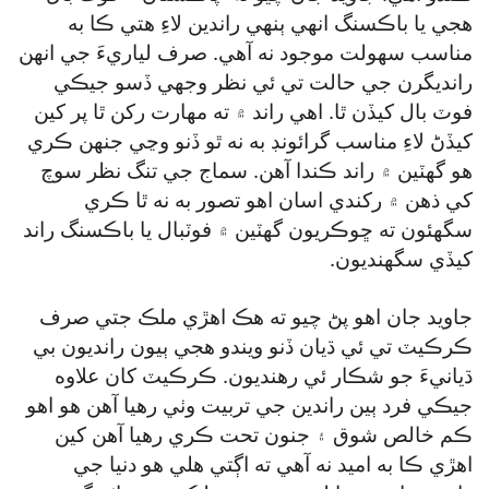
هجي يا باڪسنگ انهي ٻنهي راندين لاءِ هتي ڪا به
مناسب سهولت موجود نه آهي. صرف لياريءَ جي انهن
رانديگرن جي حالت تي ئي نظر وجهي ڏسو جيڪي
فوٽ بال کيڏن ٿا. اهي راند ۾ ته مهارت رکن ٿا پر کين
کيڏڻ لاءِ مناسب گرائونڊ به نه ٿو ڏنو وڃي جنهن ڪري
هو گھٽين ۾ راند ڪندا آهن. سماج جي تنگ نظر سوچ
کي ذهن ۾ رکندي اسان اهو تصور به نه ٿا ڪري
سگھئون ته ڇوڪريون گھٽين ۾ فوٽبال يا باڪسنگ راند
کيڏي سگھنديون.
جاويد جان اهو پڻ چيو ته هڪ اهڙي ملڪ جتي صرف
ڪرڪيٽ تي ئي ڌيان ڏنو ويندو هجي ٻيون رانديون بي
ڌيانيءَ جو شڪار ئي رهنديون. ڪرڪيٽ کان علاوه
جيڪي فرد ٻين راندين جي تربيت وٺي رهيا آهن هو اهو
ڪم خالص شوق ۽ جنون تحت ڪري رهيا آهن کين
اهڙي ڪا به اميد نه آهي ته اڳتي هلي هو دنيا جي