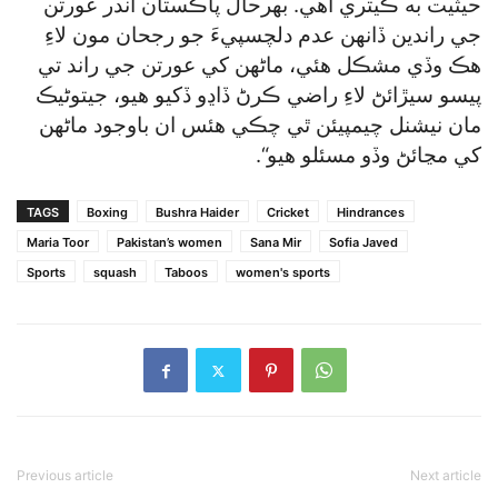
حيثيت به ڪيتري آهي. بهرحال پاڪستان اندر عورتن
جي راندين ڏانهن عدم دلچسپيءَ جو رجحان مون لاءِ
هڪ وڏي مشڪل هئي، ماڻهن کي عورتن جي راند تي
پيسو سيڙائڻ لاءِ راضي ڪرڻ ڏاڍو ڏکيو هيو، جيتوڻيڪ
مان نيشنل چيمپيئن ٿي چڪي هئس ان باوجود ماڻهن
کي مڃائڻ وڏو مسئلو هيو“.
TAGS
Boxing
Bushra Haider
Cricket
Hindrances
Maria Toor
Pakistan’s women
Sana Mir
Sofia Javed
Sports
squash
Taboos
women's sports
Previous article
Next article