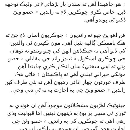
۽ هو چاهيندا آهن ته سندن ٻار پڙهائيءَ تي وڌيڪ توجهه
ڏين. خاص ڪري ڇوڪرين لاءِ ته راندين ۾ حصو وٺڻ
ڏکيو ٿي پوندو آهي.
هن اهو پڻ چيو ته رانديون ۽ ڇوڪريون اسان لاءِ ڄڻ ته
هڪ ناممڪن ڳالهه بڻيل آهي. مون ڪيترن ئي والدين
کي ڏٺو آهي ته جيڪڏهن انهن کي چيو ويندو ته توهان
جي ڇوڪري اسڪول ۾ ٿيندڙ راند جي مقابلي ۾ حصو
وٺي ته اهي سختيءَ سان انڪار ڪري ڇڏيندا آهن.
مونکي حيراني ٿيندي آهي ته پاڪستان ۾ هاڻي هڪ
طرف عورتون جهاز اڏائي رهيون آهن ته ٻئي طرف کين
راندين ۾ حصو وٺڻ جي به اجازت به نه ٿي ڏني وڃي.
جيتوڻيڪ اهڙيون مشڪلاتون موجود آهن ان هوندي به
ٿوري ئي سهي پر پوءِ به ڏينهون ڏينهن اها قبوليت وڌي
رهي آهي ته ڇوڪرين کي به راندين ۾ حصو وٺڻ جي
اجازت هجڻ گھرجي. ان هوندي به پاڪستان جي