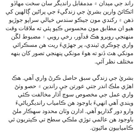
راند جي ميدان ۾ مدمقابل رانديگر سان سخت مهاڏو
اٽڪائڻ وارين بشريٰ جي زندگيءَ جي پراڻين ڳالهين کي
ذهن ۾ رکندي مون جيڪو سندس خيالي سراپو جوڙيو
هيو ان مطابق مون محسوس ڪيو پئي ته ملاقات وقت
منهنجي روبرو هڪ قدآور، رخي رويي ۽ مضبوط لڱن
واري ڇوڪري ٿيندي، پر جهڙيءَ ريت هن مسڪرائي
مونکي هٿ ڏنو ته هوءَ مونکي پنهنجي تصور کان بنهه
مختلف نظر آئي.
بشريٰ جي زندگي سبق حاصل ڪرڻ واري آهي. هڪ
اهڙي ملڪ اندر جتي عورتن جيِ راندين ۾ حصو وٺڻ
واري عمل جي مخصوص سوچ آڌار مخالفت ڪئي
ويندي آهي انهيءَ باوجود هن ڪامياب رانديگرياڻيءَ
وارو دور گذاريو آهي. ادارن وٽان محدود سهڪار ملڻ
باوجود هن عالمي توڙي ملڪي سطح تي ڪيتريون ئي
ڪاميابيون ماڻيون.