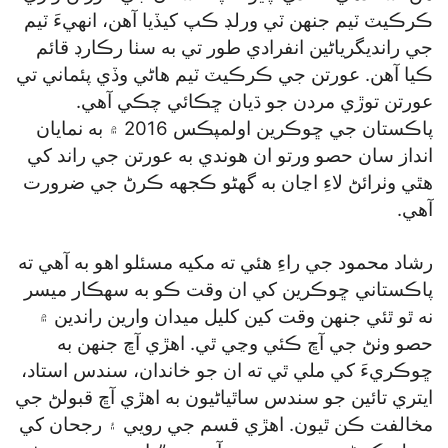
ڪرڪيٽ ٽيم جنهن ٽي ورلڊ ڪپ کيڏيا آهن، انهيءَ ٽيم
جي رانديگرياڻين انفرادي طور تي به سٺا رڪارڊ قائم
ڪيا آهن. عورتن جي ڪرڪيٽ ٽيم هاڻي وڏي پئماني تي
عورتن توڙي مردن جو ڌيان ڇڪائي چڪي آهي.
پاڪستان جي ڇوڪرين اولمپڪس 2016 ۾ به نمايان
انداز سان حصو ورتو ان هوندي به عورتن جي راند کي
هٿي وٺرائڻ لاءِ اڃان به گھڻو ڪجهه ڪرڻ جي ضرورت
آهي.
رشاد محمود جي راءِ هئي ته مکيه مسئلو اهو به آهي ته
پاڪستاني ڇوڪرين کي ان وقت ڪو به سهڪار ميسر
نه ٿو ٿئي جنهن وقت کين کليل ميدان وارين راندين ۾
حصو وٺڻ جي آڇ ڪئي وڃي ٿي. اهڙي آڇ جنهن به
ڇوڪريءَ کي ملي ٿي ته ان جو خاندان، سندس استاد،
ايتري تائين جو سندس ساٿياڻيون به اهڙي آڇ قبولڻ جي
مخالفت ڪن ٿيون. اهڙي قسم جي رويي ۽ رجحان کي