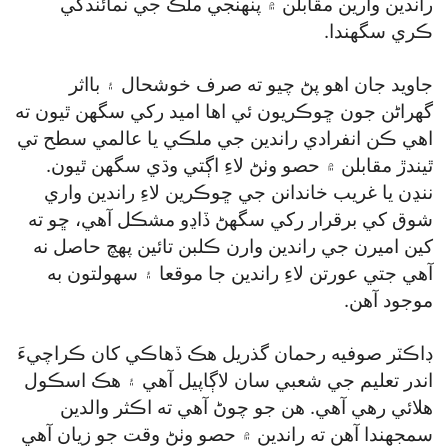
راندين وارين مقابلن ۾ پنهنجي ملڪ جي نمائندگي
ڪري سگھندا.
جاويد جان اهو پڻ چيو ته صرف خوشحال ۽ بااثر
گھراڻن جون ڇوڪريون ئي اها اميد رکي سگھن ٿيون ته
اهي ڪن انفرادي راندين جي ملڪي يا عالمي سطح تي
ٿيندڙ مقابلن ۾ حصو وٺڻ لاءِ اڳتي وڌي سگھن ٿيون.
ننڍن يا غريب خاندانن جي ڇوڪرين لاءِ راندين واري
شوق کي برقرار رکي سگھڻ ڏاڍو مشڪل آهي، ڇو ته
کين اميرن جي راندين وارن ڪلبن تائين پهچ حاصل نه
آهي جتي عورتن لاءِ راندين جا موقعا ۽ سهولتون به
موجود آهن.
ڊاڪٽر صوفيه رحمان گذريل هڪ ڏهاڪي کان ڪراچيءَ
اندر تعليم جي شعبي سان لاڳاپيل آهي ۽ هڪ اسڪول
هلائي رهي آهي. هن جو چوڻ آهي ته اڪثر والدين
سمجهندا آهن ته راندين ۾ حصو وٺڻ وقت جو زيان آهي