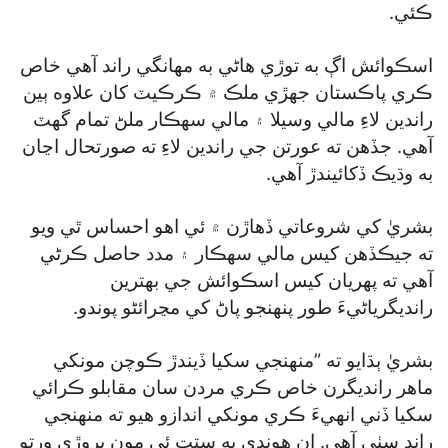
ڪئي.
اسڪوائش اڳ به توڙي هاڻي به مهانگي راند آهي خاص
ڪري پاڪستان جهڙي ملڪ ۾ ڪرڪيٽ کان علاوه ٻين
راندين لاءِ مالي وسيلا ۽ مالي سهڪار ملڻ تمام گھٽ
آهي. جڏهن ته عورتن جي راندين لاءِ ته صورتحال اڃان
به وڌيڪ ڏکائيندڙ آهي.
بشريٰ کي شروعاتي ڏهاڙن ۾ ئي اهو احساس ٿي ويو
ته جيڪڏهن کيس مالي سهڪار ۽ مدد حاصل ڪرڻي
آهي ته پهريان کيس اسڪوائش جي بهترين
رانديگرياڻيءَ طور پنهنجو پاڻ کي مڃرائڻو پوندو.
بشريٰ ٻڌايو ته ”منهنجي سکيا ڏيندڙ ڪوچن مونکي
ماهر رانديگرن خاص ڪري مردن سان مقابلو ڪرائي
سکيا ڏني انهيءَ ڪري مونکي اندازو هيو ته منهنجي
راند سٺي آهي. ان هوندي به ستت ئي مون پروڙي ورتو