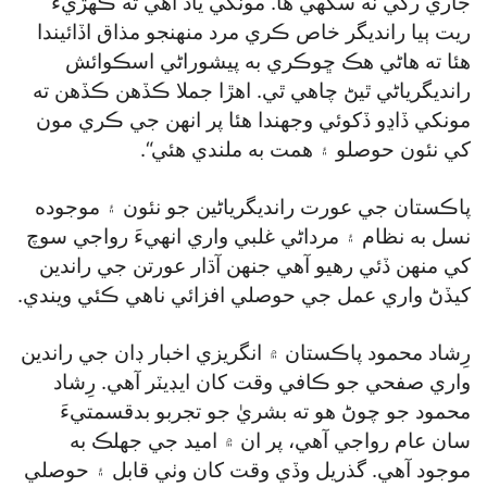
جاري رکي نه سگھي ها. مونکي ياد آهي ته ڪهڙيءَ
ريت ٻيا رانديگر خاص ڪري مرد منهنجو مذاق اڏائيندا
هئا ته هاڻي هڪ ڇوڪري به پيشوراڻي اسڪوائش
رانديگرياڻي ٿيڻ چاهي ٿي. اهڙا جملا ڪڏهن ڪڏهن ته
مونکي ڏاڍو ڏکوئي وجهندا هئا پر انهن جي ڪري مون
کي نئون حوصلو ۽ همت به ملندي هئي“.
پاڪستان جي عورت رانديگرياڻين جو نئون ۽ موجوده
نسل به نظام ۽ مرداڻي غلبي واري انهيءَ رواجي سوچ
کي منهن ڏئي رهيو آهي جنهن آڌار عورتن جي راندين
کيڏڻ واري عمل جي حوصلي افزائي ناهي ڪئي ويندي.
رِشاد محمود پاڪستان ۾ انگريزي اخبار ڊان جي راندين
واري صفحي جو ڪافي وقت کان ايڊيٽر آهي. رِشاد
محمود جو چوڻ هو ته بشريٰ جو تجربو بدقسمتيءَ
سان عام رواجي آهي، پر ان ۾ اميد جي جهلڪ به
موجود آهي. گذريل وڏي وقت کان وٺي قابل ۽ حوصلي