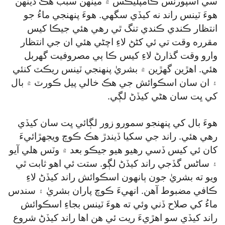
سي اسپورٽس ڪامپليڪس ۾ مينهن سبب هڪ ڏينهن
هوءَ ٽينس راند نه کيڏي سگھي. هوءَ پنهنجي ماءُ جو
انتظار ڪندي ڪندي تنگ ٿي رهي هئي جيڪا کيس
مقرره وقت تي ئي کڻڻ لاءِ اچڻي هئي ان جي انتظار
وارو وقت گذارڻ لاءِ کيس ڪا ٻي مصروفيت گھربل
هئي. اهڙين گھڙين ۾ بشريٰ پنهنجي ٽينس ريڪٽ کنئي
۽ ان سان اسڪوائش جي هڪ خالي پيل ڪورٽ ۾ بال
کي ڀت سان هڻي کيڏڻ لڳي.
هوءَ بال کي پنهنجو سمورو زور لڳائي ڀت سان کيڏي
رهي هئي. راند جي سکيا ڏيندڙ هڪ ڪوچ ويجهڙائيءَ
کان ئي کيس ڏسي رهيو هيو جيڪو بعد ۾ وٽس هلي آيو
۽ ساڻس گڏجي راند کيڏڻ لڳو. ستت ئي اهو ثابت ٿي
ويو ته بشريٰ جون ٻانهون اسڪوائش راند کيڏڻ لاءِ
ڪافي مضبوط آهن. انهيءَ ڪوچ پاران بشريٰ ۽ سندس
ماءُ کي صلاح ڏني وئي ته هوءَ ٽينس بجاءِ اسڪوائش
راند کيڏي سو اهڙيءَ ريت ئي هن اها راند کيڏڻ شروع