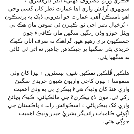
جڪڙي ورتو. مصروف گھٽيءَ اندر ڳاڙهسري ۽
سونهري آرائش واري اها عمارت نظر کان گسي وڃي
اهو ناممڪن آهي. عمارت جو اندروني ڏيک به پرسڪون
۽ پُرخيال نظر اچي ٿو. ڪيترن ئي صوفن مان هڪ تي
ويٺل جوڙو وڏن رنگين منگهن مان ڪافيءَ جون
چسڪيون ڀري رهيو هيو. گراهڪ نه صرف اتان ڪيڪ
خريدي پئي سگھيا پر جيڪڏهن چاهين ته اتي ئي کائي
به سگھيا پئي.
هلڪين ڦُلڪين نمڪين شين، پيسٽرين ۽ پيزا کان وٺي
سموسا ۽ ٻيون کاڄي واريون شيون خريدي سگھڻ
واري هنڌ کان وڌيڪ هيءَ بيڪري ٻي به وڏي اهميت
رکي ٿي. مون لاءِ بيڪريءَ جي مالڪياڻي، ڪيڪ پچائڻ
واري مُک بيڪرياڻي ۽ اسڪوائش راند ۾ پاڪستان جي
اڳوڻي ڪامياب رانديگر بشريٰ حيدر وڌيڪ اهميت
جوڳي هئي.