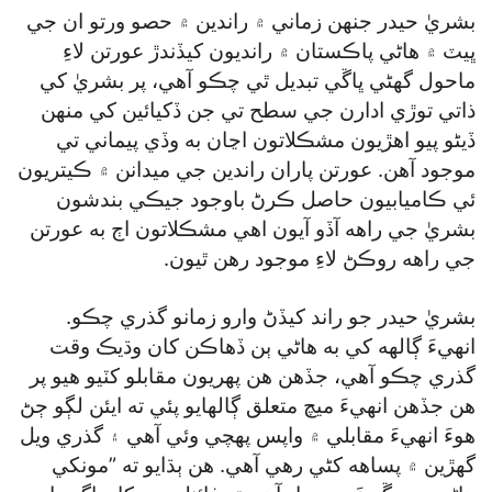
بشريٰ حيدر جنهن زماني ۾ راندين ۾ حصو ورتو ان جي
ڀيٽ ۾ هاڻي پاڪستان ۾ رانديون کيڏندڙ عورتن لاءِ
ماحول گھڻي ڀاڱي تبديل ٿي چڪو آهي، پر بشريٰ کي
ذاتي توڙي ادارن جي سطح تي جن ڏکيائين کي منهن
ڏيڻو پيو اهڙيون مشڪلاتون اڃان به وڏي پيماني تي
موجود آهن. عورتن پاران راندين جي ميدانن ۾ ڪيتريون
ئي ڪاميابيون حاصل ڪرڻ باوجود جيڪي بندشون
بشريٰ جي راهه آڏو آيون اهي مشڪلاتون اڄ به عورتن
جي راهه روڪڻ لاءِ موجود رهن ٿيون.
بشريٰ حيدر جو راند کيڏڻ وارو زمانو گذري چڪو.
انهيءَ ڳالهه کي به هاڻي ٻن ڏهاڪن کان وڌيڪ وقت
گذري چڪو آهي، جڏهن هن پهريون مقابلو کٽيو هيو پر
هن جڏهن انهيءَ ميچ متعلق ڳالهايو پئي ته ايئن لڳو ڄڻ
هوءَ انهيءَ مقابلي ۾ واپس پهچي وئي آهي ۽ گذري ويل
گهڙين ۾ پساهه کڻي رهي آهي. هن ٻڌايو ته ”مونکي