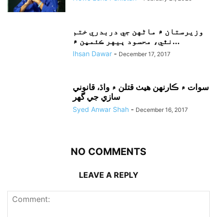
وزيرستان ۾ ماڻهن جي دربدري ختم
نٿي، محسود ٻيهر ڪئمپن ۾...
Ihsan Dawar
-
December 17, 2017
سوات ۾ ڪارنهن هيٺ قتلن ۾ واڌ، قانوني
سازي جي گهر
Syed Anwar Shah
-
December 16, 2017
NO COMMENTS
LEAVE A REPLY