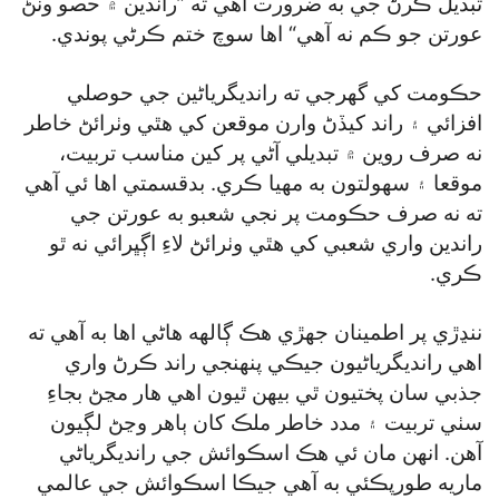
تبديل ڪرڻ جي به ضرورت آهي ته ”راندين ۾ حصو وٺڻ
عورتن جو ڪم نه آهي“ اها سوچ ختم ڪرڻي پوندي.
حڪومت کي گھرجي ته رانديگرياڻين جي حوصلي
افزائي ۽ راند کيڏڻ وارن موقعن کي هٿي وٺرائڻ خاطر
نه صرف روين ۾ تبديلي آڻي پر کين مناسب تربيت،
موقعا ۽ سهولتون به مهيا ڪري. بدقسمتي اها ئي آهي
ته نه صرف حڪومت پر نجي شعبو به عورتن جي
راندين واري شعبي کي هٿي وٺرائڻ لاءِ اڳڀرائي نه ٿو
ڪري.
ننڍڙي پر اطمينان جهڙي هڪ ڳالهه هاڻي اها به آهي ته
اهي رانديگرياڻيون جيڪي پنهنجي راند ڪرڻ واري
جذبي سان پختيون ٿي بيهن ٿيون اهي هار مڃڻ بجاءِ
سٺي تربيت ۽ مدد خاطر ملڪ کان ٻاهر وڃڻ لڳيون
آهن. انهن مان ئي هڪ اسڪوائش جي رانديگرياڻي
ماريه طورپڪئي به آهي جيڪا اسڪوائش جي عالمي