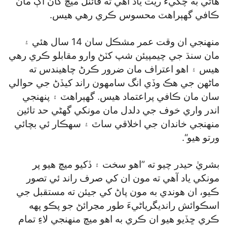
هاڻي به چڱيءَ ريت ياد آهي ته فائنل ميچ کان اڳ مان
ڪافي گھٻراهٽ محسوس ڪري رهي هيس.
منهنجي ان وقت عمر مشڪل سان 14 سال هئي ۽
مان سنڌ جي چيمپيئن شپ کٽڻ وارو مقابلو ڪري رهي
هيس ۽ اهو اعتراف مان ضرور ڪرڻ چاهيندس ته
ماڻهن جي هڪ وڏي انگ سامهون راند کيڏڻ جي حوالي
سان مان ڪافي پراعتماد هيس. گھٻراهٽ ۽ پنهنجي
اندر واري خوف جي دلدل مان مونکي گھڻي حد تائين
منهنجي خاندان جي اخلاقي ساٿ ۽ سهڪار ئي بچائي
ورتو هيو“.
بشريٰ حيدر چيو ته ”اهو سخت ۽ ڏکيو ميچ هيو پر
مونکي ياد آهي ته مون ان کي صرف راند ئي تصور
ڪيو، ان هوندي به مون پاڻ کي جيئن ته مستقبل جي
اسڪوائش رانديگرياڻيءَ طور مڃرائڻ جو پڪو پهه
ڪري ڇڏيو هيو ان ڪري به اهو ميچ منهنجي لاءِ تمام