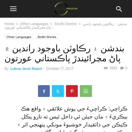
بندشن ۽ رڪاوٽن باوجود راندين
Sindhi Stories
Other Languages
Home
۾ پاڻ مڃرائيندڙ پاڪستاني عورتون
Other Languages
Sindhi Stories
بندشن ۽ رڪاوٽن باوجود راندين ۾
پاڻ مڃرائيندڙ پاڪستاني عورتون
1682
0
By
Lubna Jerar Naqvi
-
October 17, 2017
ڪراچي: ڪراچيءَ جي پوش علائقي ۾ واقع هڪ
بيڪريءَ ۾ مان جيئن ئي داخل ٿيس ته تازو پڪل
ڪيڪن جي ذائقيدار خوشبوءَ مونکي پنهنجي اثر ۾