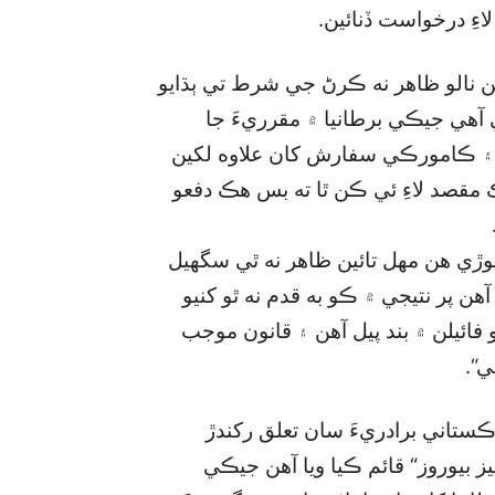
لاءِ درخواست ڏنائين.
ريعن نالو ظاهر نه ڪرڻ جي شرط تي ٻڌايو
هي جيڪي برطانيا ۾ مقرريءَ جا
 ۽ ڪامورڪي سفارش کان علاوه لکين
قصد لاءِ ئي ڪن ٿا ته بس هڪ دفعو
 توڙي هن مهل تائين ظاهر نه ٿي سگھيل
آهن پر نتيجي ۾ ڪو به قدم نه ٿو کنيو
 فائيلن ۾ بند پيل آهن ۽ قانون موجب
ي“.
ڪستاني برادريءَ سان تعلق رکندڙ
ئيز بيوروز“ قائم ڪيا ويا آهن جيڪي