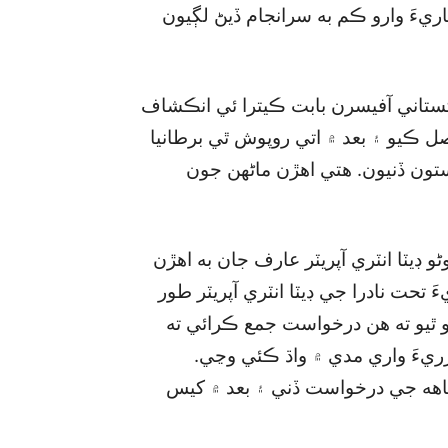
يءَ وارو ڪم به سرانجام ڏيڻ لڳيون
ستاني آفيسرن بابت ڪيترا ئي انڪشاف
 ڪيو ۽ بعد ۾ اتي روپوش ٿي برطانيا
ستون ڏنيون. هتي اهڙن ماڻهن جون
 ڊيٽا انٽري آپريٽر عارف جان به اهڙن
حت نادرا جي ڊيٽا انٽري آپريٽر طور
و ٿيو ته هن درخواست جمع ڪرائي ته
يءَ واري مدي ۾ واڌ ڪئي وڃي.
پناهه جي درخواست ڏني ۽ بعد ۾ کيس