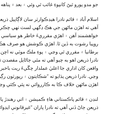
جو مدو پورو ٿيڻ کانپوءِ غائب ٿي وئي ۽ بعد ۾ پناهه 
اسلام آباد ۾ قائم نادرا هيڊڪوارٽر سان لاڳاپيل ذ
آهي ته اهڙن ماڻهن جي هڪ ڊگھي لسٽ ٺهي چڪي آ
خواهشمند آهن ۽ اهڙي مقرريءَ خاطر هو سياسي
روپيا رشوت به ڏين ٿا. اهڙي ڪوشش هو صرف هڪ م
برطانيا ۾ مقرري ٿي وڃي ۽ پوءِ ملڪ موٽي نه اچن.
نادرا ذريعن اهو به چيو آهي ته مٿي ڄاڻايل مقصدن
واقعن کان اداري جا اعليٰ عملدار چڱيءَ ريت باخبر 
وڃي. نادرا ذريعن ٻڌايو ته ”شڪايتون ۽ رپورٽون رڳو
اهڙن ماڻهن خلاف ڪا به ڪارروائي نه پئي ڪئي وڃ
لنڊن ۾ قائم پاڪستاني هاءِ ڪميشن ۽ اتي رهندڙ پا
ذريعن ڄاڻ ڏني آهي ته نادرا پاران ”غيرقانوني ايڊوا