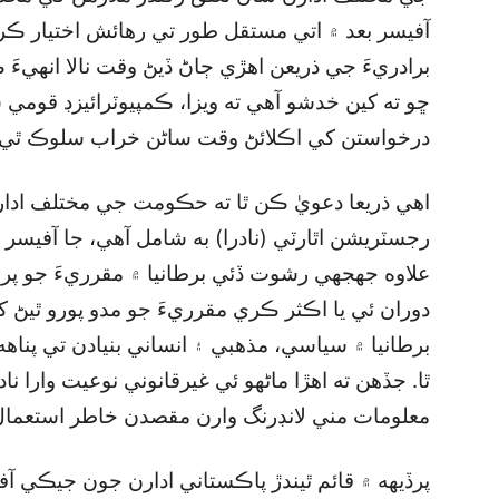
آفيسر بعد ۾ اتي مستقل طور تي رهائش اختيار ڪري 
برادريءَ جي ذريعن اهڙي ڄاڻ ڏيڻ وقت نالا انهي
ڇو ته کين خدشو آهي ته ويزا، ڪمپيوٽرائيزڊ قوم
درخواستن کي اڪلائڻ وقت ساڻن خراب سلوڪ ٿي 
اهي ذريعا دعويٰ ڪن ٿا ته حڪومت جي مختلف ادارن
رجسٽريشن اٿارٽي (نادرا) به شامل آهي، جا آفي
علاوه جهجهي رشوت ڏئي برطانيا ۾ مقرريءَ جو پرو
دوران ئي يا اڪثر ڪري مقرريءَ جو مدو پورو ٿيڻ ک
برطانيا ۾ سياسي، مذهبي ۽ انساني بنيادن تي پ
ٿا. جڏهن ته اهڙا ماڻهو ئي غيرقانوني نوعيت وارا نا
معلومات مني لانڊرنگ وارن مقصدن خاطر استعما
پرڏيهه ۾ قائم ٿيندڙ پاڪستاني ادارن جون جيڪي آف