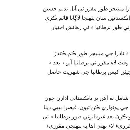
ا مينيجر طور مقرر ٿي آيل نديم حسين
اڪستانين سان پنهنجا لاڳاپا قائم ڪري
ني طور برطانيا ۾ ئي رهائش اختيار
رڊ ۾ نادرا جي مينيجر طور ڪم ڪندڙ
لاءِ مقرر ٿي برطانيا آيو ۽ بعد ۾
ته جيئن کيس برطانيا جي شهريت حاصل
امل نه آهن پر پاڪستاني ادارن جون
جي پوئواري ڪن ٿيون. قيصرا بيبي ڊيٽا
و ڪرڻ بعد غيرقانوني طور برطانيا ۾ ئي
يءَ لاءِ پهتي اها به پنهنجي مقرريءَ