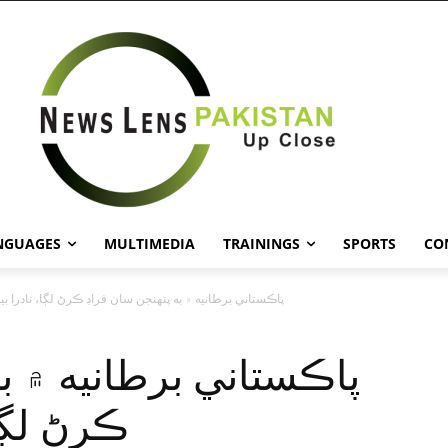
NGUAGES
MULTIMEDIA
TRAININGS
SPORTS
CO
پاڪستاني برطانيه ۾ به پنهنجن سان فراڊ ڪرڻ لڳا، نادرا بي
پاڪستاني برطانيه ۾ ب
ڪرڻ لڳا،