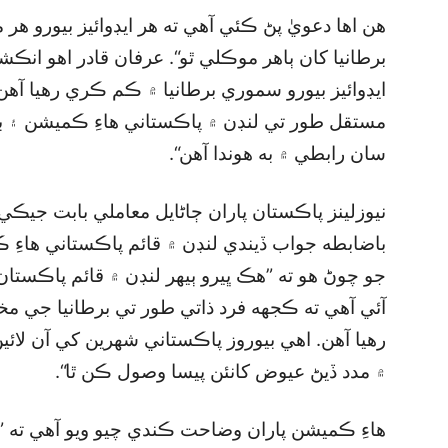
هن اها دعويٰ پڻ ڪئي آهي ته هر ايڊوائيز بيورو هر 
برطانيا کان ٻاهر موڪلي ٿو“. عرفان قادر اهو انڪ
ايڊوائيز بيورو سموري برطانيا ۾ ڪم ڪري رهيا آهن
مستقل طور تي لنڊن ۾ پاڪستاني هاءِ ڪميشن ۽ بر
سان رابطي ۾ به هوندا آهن“.
نيوزلينز پاڪستان پاران ڄاڻايل معاملي بابت جيڪي 
باضابطه جواب ڏيندي لنڊن ۾ قائم پاڪستاني هاءِ 
جو چوڻ هو ته ”هڪ ڀيرو ٻيهر لنڊن ۾ قائم پاڪستا
آئي آهي ته ڪجهه فرد ذاتي طور تي برطانيا جي مختلف
رهيا آهن. اهي بيوروز پاڪستاني شهرين کي آن ل
۾ مدد ڏيڻ عيوض کانئن پيسا وصول ڪن ٿا“.
هاءِ ڪميشن پاران وضاحت ڪندي چيو ويو آهي ته ”نادر