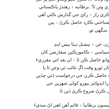
وٺن ٿا“. برطانيه ۾ رهندڙ پاڪستاني
ءَ ڪري راز ۾ رکڻ جي گذارش ڪئي آهي
ي شناختي ڪارڊ حاصل ڪرڻ ۽ ٻين
سگھي ٿو.
، جن ۾ نيشنل ڊيٽا بيس اينڊ
سر سياسي ۽ ڪامورڪين سفارشن کان
انو حاصل ڪن ٿا ۽ ان بعد اتي مقرريءَ
ان ٿورو وقت اڳ غائب ٿي وڃن ٿا يا
ناهه حاصل ڪرن جي درخواست ڏئي ڇڏين
درا ايڊوائيز بيورو کولي شهرين جي
ل ڪرڻ شروع ڪري ڏين ٿا.
يسون برطانيا ۾ قائم آهن اهي اڻ سڌيءَ