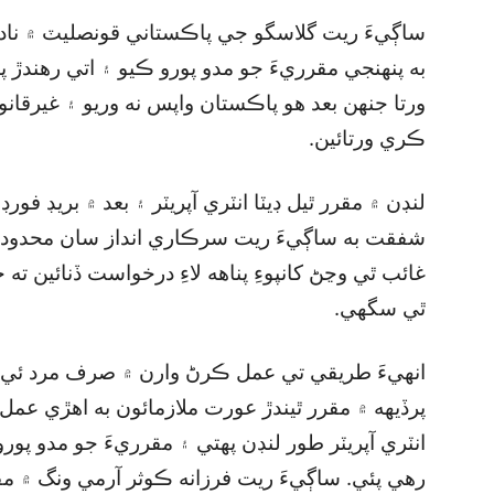
ساڳيءَ ريت گلاسگو جي پاڪستاني قونصليٽ ۾ نادر
به پنهنجي مقرريءَ جو مدو پورو ڪيو ۽ اتي رهندڙ پ
ورتا جنهن بعد هو پاڪستان واپس نه وريو ۽ غيرقانو
ڪري ورتائين.
لنڊن ۾ مقرر ٿيل ڊيٽا انٽري آپريٽر ۽ بعد ۾ بريڊ فو
شفقت به ساڳيءَ ريت سرڪاري انداز سان محدود وقت 
غائب ٿي وڃڻ کانپوءِ پناهه لاءِ درخواست ڏنائين 
ٿي سگھي.
انهيءَ طريقي تي عمل ڪرڻ وارن ۾ صرف مرد ئي ش
پرڏيهه ۾ مقرر ٿيندڙ عورت ملازمائون به اهڙي عمل 
انٽري آپريٽر طور لنڊن پهتي ۽ مقرريءَ جو مدو پور
رهي پئي. ساڳيءَ ريت فرزانه ڪوثر آرمي ونگ ۾ مقرر