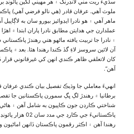
سڌيءَ ريت مني لانڊرنگ ۽ هر مهيني لکين پائونڊ بر
ملوث آهي. عرفان قادر (هي نالو فرضي آهي) پا
ماهر آهي ۽ هو نادرا ايڊوائيز بيورو سان به لاڳاپي
عملدارن جي هدايتن مطابق نادرا پاران ابتدا ۾ اهڙا ا
۽ نادرا جا تربيت يافته ماڻهو هتي رهندڙ پاڪستان
آن لائين سروسز لاءِ گڏ ڪندا رهندا هئا. بعد ۾ پا
کان لاتعلقي ظاهر ڪندي انهن کي غيرقانوني قرار ڏن
آهن“.
انهيءَ معاملي جا وڌيڪ تفصيل بيان ڪندي عرفان قاد
برطانيا ۾ رهندڙ لڳ ڀڳ سمورن پاڪستانين جا تفص
شناختي ڪارڊن جون ڪاپيون به شامل آهن ۽ هاڻي ب
پاڪستانيءَ جي ڪارڊ 
رهندا آهن ۽ اڪثر رقمون پاڪستان ڏانهن اماڻيون و