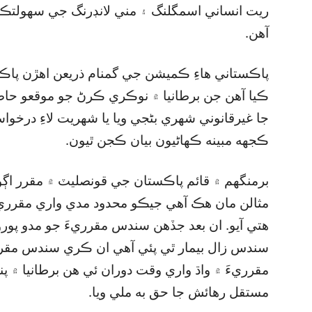
ريت انساني اسمگلنگ ۽ مني لانڊرنگ جي سهولتڪار
آهن.
پاڪستاني هاءِ ڪميشن جي گمنام ذريعن اهڙن پاڪ
ڪيا آهن جن برطانيا ۾ نوڪري ڪرڻ جو موقعو حاصل
جا غيرقانوني شهري بڻجي ويا يا شهريت لاءِ درخوا
ڪجهه مبينه ڪهاڻيون بيان ڪجن ٿيون.
برمنگهم ۾ قائم پاڪستان جي قونصليٽ ۾ مقرر اڳوڻو
مثالن مان هڪ آهي جيڪو محدود مدي واري مقرريءَ ت
هتي آيو. ان بعد جڏهن سندس مقرريءَ جو مدو پور
سندس زال بيمار ٿي پئي آهي ان ڪري سندس مقرر
مقرريءَ ۾ واڌ واري وقت دوران ئي هن برطانيا ۾ 
مستقل رهائش جا حق به ملي ويا.