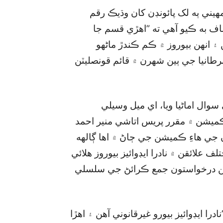
مهيني ٻه لک پائونڊن کان وڌيڪ رقم
شاف به ڪيو آهي ته ”اهڙي قسم جا
 ۽ انهن بيوروز ۾ ڪم ڪندڙ ماڻهو
طانيا جي ٻين شهرن ۾ قائم قونصليٽن
سوال اماڻيا ويا، اي ميل وسيلي
ڪميشن ۾ مقرر پريس اتاشي منير احمد
ن جي هاءِ ڪميشن جي ڄاڻ ۾ اها ڳالهه
 علائقن ۾ نادرا ايڊوائيز بيوروز هلائي
ائين درخواستون جمع ڪرائڻ جي سلسلي
ا ايڊوائيز بيورو غيرقانوني آهن ۽ اهڙا