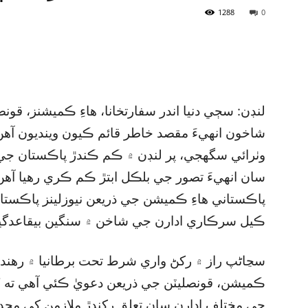
1288
0
لنڊن: سڄي دنيا اندر سفارتخانا، هاءِ ڪميشنز، ق
شاخون انهيءَ مقصد خاطر قائم ڪيون وينديون آه
وٺرائي سگھجي، پر لنڊن ۾ ڪم ڪندڙ پاڪستان جي ها
سان انهيءَ تصور جي بلڪل ابتڙ ڪم ڪري رهيا آهن. 
پاڪستاني هاءِ ڪميشن جي ذريعن نيوزلينز پاڪستان 
ڪيل سرڪاري ادارن جي شاخن ۾ سنگين بيقاعدگي
سڃاڻپ راز ۾ رکڻ واري شرط تحت برطانيا ۾ رهندڙ 
ڪميشن، قونصليٽن جي ذريعن دعويٰ ڪئي آهي ته ”
جي مختلف ادارن سان تعلق رکندڙ ملازمن کي محدود 