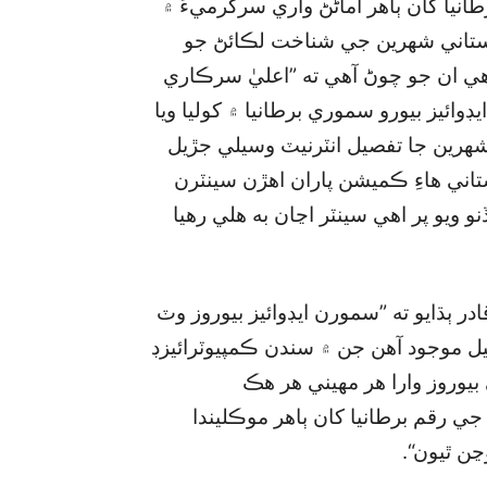
طانيا کان ٻاهر اماڻڻ واري سرگرميءَ ۾
ڪستاني شهرين جي شناخت لڪائڻ جو
ل آهي ان جو چوڻ آهي ته ”اعليٰ سرڪاري
يڊوائيز بيورو سموري برطانيا ۾ کوليا ويا
ي شهرين جا تفصيل انٽرنيٽ وسيلي جڙيل
ڪستاني هاءِ ڪميشن پاران اهڙن سينٽرن
و ويو پر اهي سينٽر اڃان به هلي رهيا
ر ٻڌايو ته ”سمورن ايڊوائيز بيوروز وٽ
يل موجود آهن جن ۾ سندن ڪمپيوٽرائيزڊ
يوروز وارا هر مهيني هر هڪ
جي مدد سان 02 هزار پائونڊ جي رقم برطانيا کان ٻاهر موڪليندا
ڃن ٿيون“.