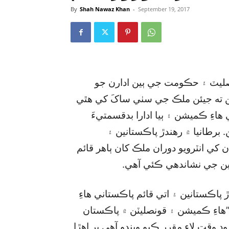
By
Shah Nawaz Khan
-
September 19, 2017
ونصليٽ ۽ حڪومت جي ٻين ادارن جو
ن ته جيئن ملڪ جي سٺي ساکَ کي هٿي
ءِ ڪميشن ۽ ٻيا ادارا بدقسمتيءَ
برطانيا ۾ رهندڙ پاڪستانين ۽
کي انٽرويو دوران ملڪ کان ٻاهر قائم
ن جي نشاندهي ڪئي آهي.
پاڪستانين ۽ اتي قائم پاڪستاني هاءِ
هاءِ ڪميشن ۽ قونصليٽن ۾ پاڪستان
وقت لاءِ مقرر ڪيو ويندو آهي پر اهڙا