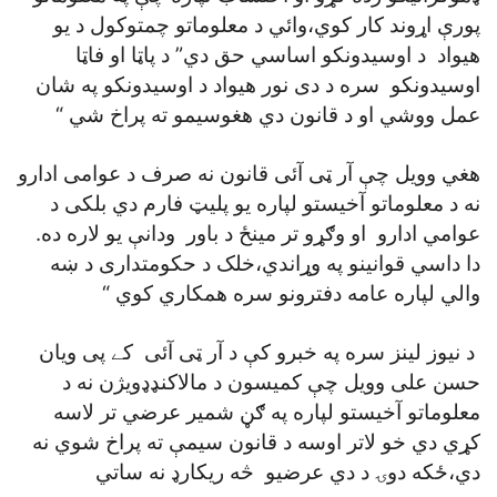
پورې اړوند کار کوي،وائي د معلوماتو چمتوکول د يو
هيواد د اوسيدونکو اساسي حق دي” د پاټا او فاټا
اوسيدونکو سره د دی نور هيواد د اوسيدونکو په شان
عمل ووشي او د قانون دي هغوسيمو ته پراخ شي “
هغي وويل چې آر ټی آئی قانون نه صرف د عوامی ادارو
نه د معلوماتو آخيستو لپاره يو پليټ فارم دي بلکی د
عوامي ادارو او وګړو تر مينځ د باور ودانې يو لاره ده.
دا داسي قوانينو په وړاندي،خلک د حکومتداری د ښه
والي لپاره عامه دفترونو سره همکاري کوي “
د نيوز لينز سره په خبرو کې د آر ټی آئی کے پی ويان
حسن علی وويل چې کميسون د مالاکنډډويژن نه د
معلوماتو آخيستو لپاره په ګڼ شمير عرضي تر لاسه
کړي دي خو لاتر اوسه د قانون سيمې ته پراخ شوي نه
دي،ځکه دوۍ د دي عرضيو څه ريکارډ نه ساتي