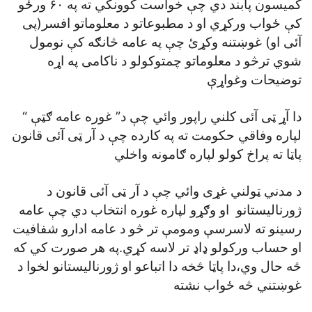
کميسون پابند دي چې خواست کوونکي ته په ۶۰ ورځو
کې ځواب ورکړي او د مطبوعاتو د معلوماتو افسر(پی
آئی او) غوښتنه وکړئ چې په عامه څانګه کې نومول
شوي ترڅو د معلوماتو چمتوکولو د ناکامی په اړه
توضيحات وغواړې
دا آړ ټی آئی کلني راپور وائي چې د” غوره عامه ګټې “
لپاره وفاقي حکومت ته په کارده چې د آر ټی آئی قانون
پاټا ته پراخ کولو لپاره ګامونه واخلي
د مدني ټولني غړی وائي چې د آر ټی آئی قانون د
ژورناليستانو او وګړو لپاره غوره انتخاب دي چې عامه
رسينو ته لاسرسې ومومې تر څو د عامه ادارو شفافيت
او حساب ورکولو ډاډ تر لاسه کړي.په هر صورت کي که
څه حال وي،دا پاټا څخه دا اتباعو او ژورناليستانو لخوا د
غوښتني څه ځواب نشته