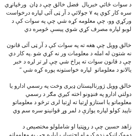
د سوات ځائي خبريال فضل خالق چې د ډان ورځپانړي
سره کار کوي په ۷ جولائي د آر ټی آئی لپاره درخواست
ورکړي وو، چې معلومه کړه شي چې په سوات کې د
لوبو لپاره مصرف کړي شوي پيسې څومره دي
خالق وويل چې هغه ته په سوات کې د آر ټی آئی قانون
نه شتون له امله د معلومات ور نه کړي شو .په کار دي
چې د قانون سوات ته پراخ شي چې لږ تر لږه د خبر
يالانو د معلوماتو لپاره خواستونه پوره کړه شي “
خالق وويل ژورناليستان ډيری وخت په رسمي ادارو يا
دولتي ادارو په فنډونو اخته کيږي مګر د رسمي
معلوماتو يا استازو اړتيا ته اړتيا لری ترڅو د معلوماتو
ناپيد کولو لپاره يوازې د لمر وړ قوانينو سره سم وي
زاهد حسين چې د روڼتيا او شاملولو مختصيص د
ډموکراتيکو زده کړو او احتساب لپاره چې په معلوماتو