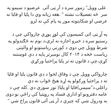
علی وويل” زموږ سره د آر ټی آئی عرضيو د سيمو په
سر څه تفصيلات نشته “ .هغه زياته وي دا پاټا او فاټا نه
عرضي او شکايتونه موږ په پام کې نه لرو.
په آړ ټی ائی کميسون کې لوړ پوړي چارواکي چې د
رسنيو سره د خبرو اجازه نه لري،د نوم نه څګندولو په
شرط وويل چې دوی د کورني رياستونو او واليتی
رياست څخه د ۲۰۱۴ کال نومبرتر پايه د دې غوښتنه
کړې،چې د قانون ته تر پاټا پراختيا ورکړي
چارواکي وويل چې د وفاق لخوا د دي قانون پاټا او فاټا
ته د پراختيا ورکولو په اړه هيڅ ځواب نه دي
راغلي.د”سيمي)فاټا او پاټا( تور سوري دي .کله چې د
عامه دفترونو او اداري فساد په روڼتيا کې راځې نو دوی
به ودرول شي که چيري د آر ټی آئی قانون پراخ شي “