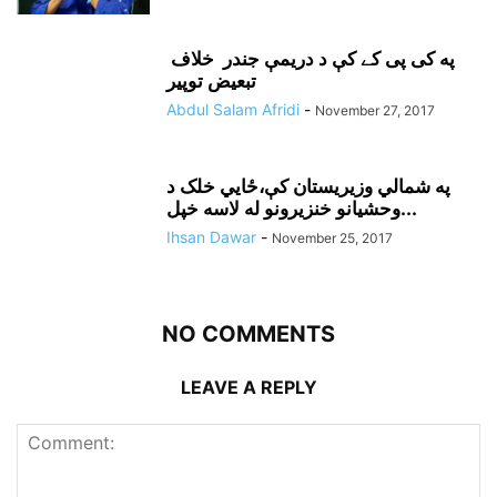
په کی پی کے کې د دريمې جندر خلاف
تبعيض توپير
Abdul Salam Afridi
-
November 27, 2017
په شمالي وزيريستان کې،ځايي خلک د
وحشيانو خنزيرونو له لاسه خپل...
Ihsan Dawar
-
November 25, 2017
NO COMMENTS
LEAVE A REPLY