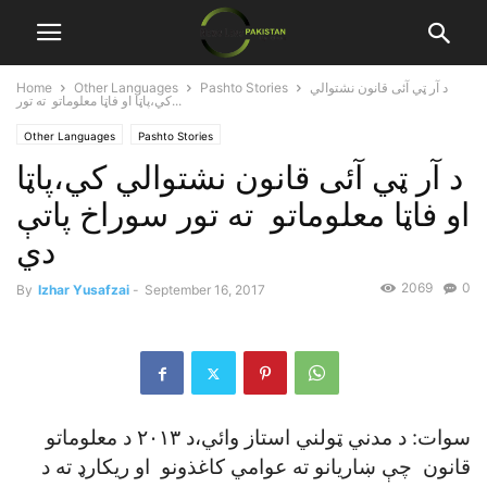
د آر ټي آئی قانون نشتوالي
Pashto Stories
Other Languages
Home
کي،پاټا او فاټا معلوماتو ته تور...
Other Languages
Pashto Stories
د آر ټي آئی قانون نشتوالي کي،پاټا
او فاټا معلوماتو ته تور سوراخ پاتې
دي
2069
0
By
Izhar Yusafzai
-
September 16, 2017
سوات: د مدني ټولني استاز وائي،د ۲۰۱۳ د معلوماتو
قانون چې ښاريانو ته عوامي کاغذونو او ريکارډ ته د