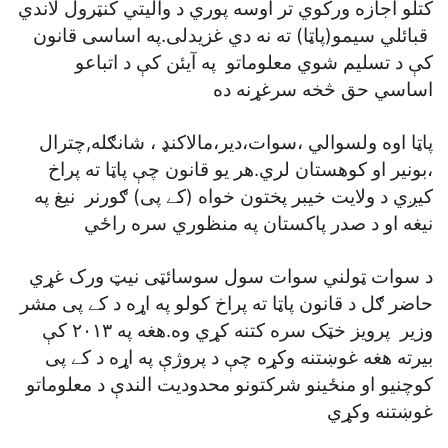
کتلو اجازه ورکوي تر اوسه پوري د واليتي کنټرول لاندي
قبائلي سيمو(پاټا) ته نه دي غزيدلی.په اساسی قانون
کې د تسليم شوي معلوماتو په آيئن کې د اتباعو
اساسي حق څخه سرغړنه ده
پاټا اوه ولسوالي ،سوات،دير،مالاکنډ ، شانګله,چترال
،بونير او کوهستان لري.هر يو قانون چې پاټا ته پراخ
کيږي د ولايت خيبر پختون خواه (کے پی) ګورنر نيغ په
نيغه او د صدر پاکستان په منظوري سره راځي
د سوات ټولني سوات سول سوسائټی نيټ ورک غړي
حاضر ګل د قانون پاټا ته پراخ کولو په اړه د کے پی مشر
وزير پرويز خټک سره کتنه کړي وه.هغه په ۲۰۱۳ کې
بيرته هغه غوښتنه وکړه چې د پروژې په اړه د کے پی
کوچنيو او منځينو شرکتونو محدوديت الندې د معلوماتو
غوښتنه وکړي