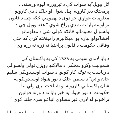
ګل وويل”په سوات کې د تيرورزم ليوه ورسته، د
پرمختګ ډير کارونه پيل شول او خلک د دي کارونو
معلومات غواړي خو دوی د نهمومي ځکه چې د قانون
تر اوسه پاټا ته نه دي پراخ شوي “ هغه وويل چې د
ولسوال معلوماتو څانګه کولي شې د معلوماتو
افشاکولو لپاره يو ميکانيزم رامينځته کړي که حتی
وفاقي حکومت د قانون پراختيا ته زړه نه زړه وي
د پاټا لاندي سيمي په ۱۹۶۹ کې په پاکستان کې
شموليت وکړو .مخکي د مالاکنډ ډويژن ټولي ولسوالي
د رياست په توګه کار کولو. د سوات اوسيدونکي سليم
خان وائي” د سيمي خلک د نور هيواد اوسيدونکو په
شان پاکستاني کارډونه او شناخت لري.ولې بيا
حکومت د نور هيواد په څير پاټا ته د ورته قوانين
پراخولو له لارې غير مساوي اتباعو سره چلند کوي “
د آر ټی آئی کميسون کلنی ۲۰۱۶ راپور په وړاندي،د پاټا