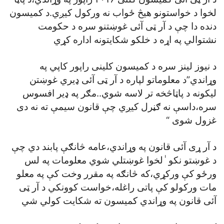
لخوا د خواستونو هيڅ ځواب نه ورکول کيږي.د کميسون
دنده دا چې د آر ټی آئی غوښتنو سره د حکومت
نشتوالي په اړه د خلکو شکايتونه اداره کړي
د نيوز لينز سره د کميسون کلينی راپور کاپي په
وړاندي”د معلوماتو لپاره د آر ټی آئی ډيري غوښتن
ليکونه د پاټاڅخه تر لاسه شوي..مګر په ډير افسوس
سره،داسې نه ګڼرل کيږي چې قانون سيمې ته نه دی
غزول شوی “
د آر ړی آئی قانون په وړاندي،عامه څانګې پابند دي چې
د غوښتو نکو ٰلخوا غوښتلي شوي معلومات په لس
ورځو کې ورکړي،که څانګه په مقرر وخت کې په معلو
مات ورکولو کې پاتی راغله،خواست کوونکي د آر ټی
آئی قانون په وړاندي کميسون ته شکايت کولي شي