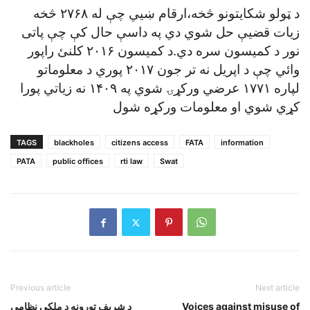
د ټولو شکايتونو څخه،ارقام ښيي چې له ۲۷۶۸ څخه
زيات قضيې حل شوي دي په داسې حال کې چې پاتی
نور د کميسون سره دي.د کميسون ۲۰۱۶ کلنئ راپور
وائي چې د اپريل نه تر جون ۲۰۱۷ پوري د معلوماتو
لپاره ۱۷۷۱ عرضي ورکړۍ شوي په ۱۴۰۹ نه زياتي پورا
کړي شوي او معلومات ورکړه شول
TAGS
blackholes
citizens access
FATA
information
PATA
public offices
rti law
Swat
Previous article
Next article
Voices against misuse of
د شريف تورونه د ملکي نظامي