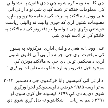
چې کله معلومه کړه شوه چې د دي قانون په نشتوالي
کې معلومات څنګه تر لاسه کيدي شي نو د آر ټی آئی
علی وويل د مالاکنډ په برخه کې د عامه دفترونو په اړه
معلومات شتون لري که چيري واليت ته واليتی رياست
غوښتنې وکړي چې د ولسواليو دفترونو کې د مالاکنډ په
څانګو کې تر لاسه کيدي شي
علی وويل”له هغي د واليتي اداري مرکزونه په پښور
کې موقعيت لري چې چرته د آر ټی آئی قانون شتون
لري، د محکمي تړلي دي چې په مالاکنډ ډويژن کې
موجود خپل دفترونو په اړه خلکو ته معلومات ورکړي “
د آر ټی آئی کميسون ډاټا څرګندوي چې د دسمبر ۲۰۱۳
نه تر اوسه ۹۹۸۵ عرضي د اوسيدونکو لخوا ورکړي
شوي دي.په دي کې ۶۴۹۹ کيسونه حل کړي شوي او
۳۳۹۱ د نيم نه زيات— شکايتونو ته بدل کړي شوي دي