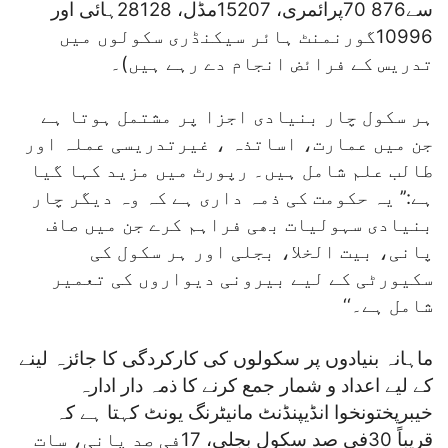
سے876 70پرائمری، 15207مڈل، 28128ہائی اور
10996گورنمنٹ ہائر سیکنڈری سکولوں میں
تدریس کے فرائض انجام دے رہے ہیں)۔
ہر سکول چار بنیادی اجزا پر مشتمل ہوتا ہے
جن میں عمارت، اساتذہ ، غیرتدریسی عملہ اور
طالب علم شامل ہیں۔ رپورٹ میں مزید کہا گیا
ہے:’’ یہ حکومت کی ذمہ داری ہے کہ وہ دیگر چار
بنیادی سہولیات بھی فراہم کرے جن میں صاف
پانی، بیت الخلا، بجلی اور ہر سکول کی
سکیورٹی کے لیے بیرونی دیواروں کی تعمیر
شامل ہے۔‘‘
ماہانہ بنیادوں پر سکولوں کی کارکردگی کا جائزہ لینے
کے لیے اعداد و شمار جمع کرنے کا ذمہ دار ادارہ
خیبرپختونخوا انڈیپنڈنٹ مانیٹرنگ یونٹ کہتا ہے کہ
قریباً 30فی صد سکول بجلی، 17فی صد پانی، سات