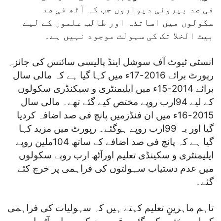
فی صد بیرونی دیواروں جب کہ آٹھ فی صد
سکولوں میں اساتذہ اور طالب علموں کے لیے
بیت الخلا تک کی سہولت موجود نہیں ہے۔
انسٹی ٹیوٹ آف سوشل اینڈ پالیسی سائنس کی جائزہ
رپورٹ برائے 2016-17ء میں کہا گیا ہے کہ مالی سال
برائے 2014-15ء میں ایلیمنٹری و سیکنڈری سکولوں
کے لیے 94ارب روپے مختص کیے گئے تھے۔ مالی سال
2015-16ء میں ان فنڈزمیں پانچ فی صد اضافہ کردیا
گیا اور یہ 99ارب روپے ہوگئے۔ رپورٹ میں مزید کہا
گیا ہے کہ پانچ فی صد اضافے کے ساتھ 104ملین روپے
ایلیمنٹری و سکینڈی تعلیم اورآٹھ ارب روپے سکولوں
میں عدم دستیاب سہولتوں کی فراہمی پر خرچ کئے
گئے۔
تاہم ماہرینِ تعلیم کہتے ہیں کہ سہولیات کی فراہمی