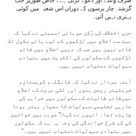
صرف وعدے اور دعوے کرتی ہے ، خاص طورپر جب
گزشتہ چار برسوں کے دوران اس شعبہ میں کوئی
بہتری نہیں آئی۔
حزبِ اختلاف کی رُکن صوبائی اسمبلی نے کہا کہ
بہت سے اضلاع میں لڑکیوں کے لیے ہائی سکول تک
قائم نہیں ہیں جب کہ دیہی اضلاع میں قائم
لڑکیوں کے سکولوں کی اکثریت میں بنیادی
سہولیات دستیاب نہیں ہیں۔
آمنہ سردار نے کہا کہ شانگلہ، کوہستان،
فرنٹیئر ریجن بنوں اور لکی مروت کے اضلاع
میںقائم طالبات کے سکولوں میں فراہم کی
جارہی تعلیمی سہولیات کا معیار بہتر ہونا
چاہئے تھا۔ انہوں نے کہا:’’ صوبے میں خواتین
کی کم شرحٔ خواندگی کی وجہ یہ ہے کہ سکولوں
میں بنیادی سہولیات دستیاب نہیں ہیں۔‘‘