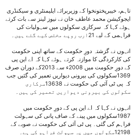
تاہم، خیبرپختونخوا کے وزیربرائے ایلیمنٹری و سیکنڈری
ایجوکیشن محمد عاطف خان نے نیوز لینز سے بات کرتے
ہوئے کہا کہ سرکاری سکولوں میں سہولیات کی
فراہمی کے لیے 21ارب روپے مختص کیے گئے ہیں۔
انہوں نے گزشتہ دورِ حکومت کے ساتھ اپنی حکومت
کی کارکردگی کا موازنہ کرتے ہوئے کہا کہ اے این پی
کے دورِ حکومت میں 2008ء سے 2013کے دوران صرف
1369سکولوں کی بیرونی دیواریں تعمیر کی گئیں جب
کہ پی ٹی آئی کی حکومت نے 13638سرکاری
سکولوں کی بیرونی دیواریں تعمیر کی ہیں۔
انہوں نے کہا کہ اے این پی کے دورِ حکومت میں
1987سکولوں میں پینے کے صاف پانی کی سہولت
فراہم کی گئی۔ پی ٹی آئی کی حکومت نے صوبے کے
12198سکولوں میں یہ سہولت فراہم کی ہے۔