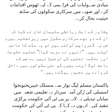
بنیادی سہولیات کی فراہمی کے لیے ٹھوس اقدامات
کرے اور صوبے میں سرکاری سکولوں کی سابقہ
حیثیت بحال کرے۔
پشاور کے ایک رہائشی سلیمان خان نے کہا کہ
ان کے دو بچے سرکاری سکول میں زیرِتعلیم ہیں،
جب وہ گھرواپس لوٹتے ہیں تو وہ سکھ کا سانس
لیتے ہیں۔ ’’انہوں نے مزید کہا:’’ تعلیم حکومت
اور محکمۂ تعلیم کی ترجیح نہیں ہے جس کے
باعث لوگ اپنے بچوں کو نجی سکولوں میں داخل
کروانے پر مجبور ہوگئے ہیں۔‘‘
پاکستان مسلم لیگ نواز سے منسلک خیبرپختونخوا
اسمبلی کی رُکن آمنہ سردار نے تعلیمی شعبہ میں
نمایاں تبدیلی نہ لانے پر پی ٹی آئی حکومت پرکڑی
تنقید کی۔ انہوں نے کہا کہ پی ٹی آئی کی حکومت