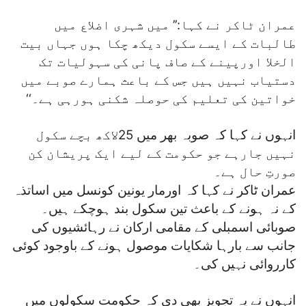
عمران ٹاکر نے کہا:’’ میں شہری اضلاع میں
طالبات کے ایسے سکول دیکھ چکا ہوں جہاں بیت
الخلا اورپینے کے صاف پانی کی سہولیات تک
دستیاب نہیں ہیں جس کے باعث ہمارے صوبے میں
خواتین کی تعلیم کی حوصلہ شکنی ہورہی ہے۔‘‘
انہوں نے کہا کہ صوبہ بھر میں 25لاکھ بچے سکول
نہیں جارہے جو حکومت کے لیے ایک پریشان کن
صورتِ حال ہے۔
عمران ٹاکر نے کہا کہ اورمار یونین کونسل میں اساتذہ
کے نہ ہونے کے باعث تین سکول بند ہوچکے ہیں۔
صوبائی اسمبلی کے مقامی ارکان نے رہائشیوں کی
جانب سے بارہا شکایات موصول ہونے کے باوجود کوئی
کارروائی نہیں کی۔
انہوں نے یہ تجویز بھی دی کہ حکومت سکولوں میں