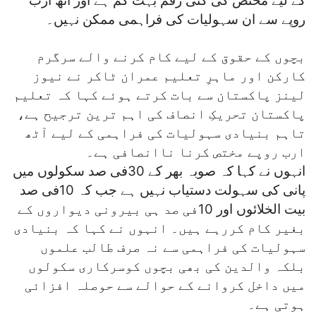
کے لیے مختص کی گئی رقم بہت کم ہے اور آٹھ ارب
روپے سے ان سہولیات کی فراہمی ممکن نہیں۔
بچوں کے حقوق کے لیے کام کرنے والے سرگرم
کارکن اور ماہرِ تعلیم عمران ٹاکر نے نیوز
لینز پاکستان سے بات کرتے ہوئے کہا کہ تعلیم
پاکستان تحریکِ انصاف کی اہم ترین ترجیح ہے،
تاہم بنیادی سہولیات کی فراہمی کے لیے آٹھ
ارب روپے مختص کرنا ناانصافی ہے۔
انہوں نے کہا کہ صوبہ بھر کے 30فی صد سکولوں میں
پانی کی سہولت دستیاب نہیں ہے جب کہ 10فی صد
بیت الخلائوں اور 10فی صد ہی بیرونی دیواروں کے
بغیر کام کررہے ہیں۔ انہوں نے کہا کہ بنیادی
سہولیات کی فراہمی سے نہ صرف طالب علموں
بلکہ والدین کی بھی بچوں کوسرکاری سکولوں
میں داخل کروانے کے حوالے سے حوصلہ افزائی
ہوتی ہے۔