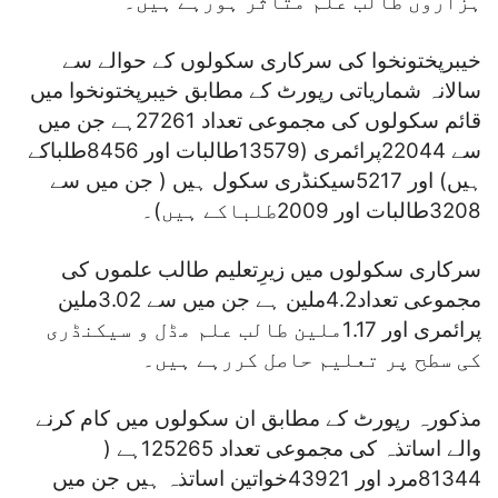
ہزاروں طالب علم متاثر ہورہے ہیں۔
خیبرپختونخوا کی سرکاری سکولوں کے حوالے سے
سالانہ شماریاتی رپورٹ کے مطابق خیبرپختونخوا میں
قائم سکولوں کی مجموعی تعداد 27261ہے جن میں
سے 22044پرائمری (13579طالبات اور 8456طلباکے
ہیں) اور 5217سیکنڈری سکول ہیں ( جن میں سے
3208طالبات اور 2009طلباکے ہیں)۔
سرکاری سکولوں میں زیرِتعلیم طالب علموں کی
مجموعی تعداد4.2ملین ہے جن میں سے 3.02ملین
پرائمری اور 1.17ملین طالب علم مڈل و سیکنڈری
کی سطح پر تعلیم حاصل کررہے ہیں۔
مذکورہ رپورٹ کے مطابق ان سکولوں میں کام کرنے
والے اساتذہ کی مجموعی تعداد 125265ہے (
81344مرد اور 43921خواتین اساتذہ ہیں جن میں