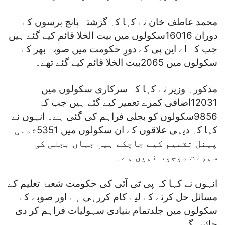
محمد عاطف خان نے کہا کہ گزشتہ پانچ برسوں کے
دوران 16016سکولوں میں بیت الخلا قائم کیے گئے ہیں
جب کہ اے این پی کے دورِ حکومت میں صوبہ بھر کے
سکولوں میں 2065بیت الخلا قائم کیے گئے تھے۔
مذکورہ وزیر نے کہا کہ سرکاری سکولوں میں
12031اضافی کمرے تعمیر کیے گئے ہیں جب کہ
9856سکولوں کو بجلی فراہم کی گئی ہے۔ انہوں نے
کہا کہ دیہی علاقوں کے ان سکولوں میں 5351شمسی
پینل تقسیم کیے جاچکے ہیں جہاں بجلی کی
سہولت موجود نہیں ہے۔
انہوں نے کہا کہ پی ٹی آئی کی حکومت شعبۂ تعلیم کے
مسائل حل کرنے کے لیے کام کررہی ہے اور صوبے کے
سکولوں میں جلدتمام بنیادی سہولیات فراہم کر دی
جائیں گی۔