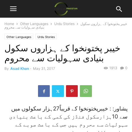
خیبر پختونخوا کے ہزاروں سکول
Urdu Stories
Other Languages
Home
بنیادی سہولیات سے محروم
Other Languages
Urdu Stories
خیبر پختونخوا کے ہزاروں سکول
بنیادی سہولیات سے محروم
1913
0
By
Asad Khan
-
May 31, 2017
پشاور: : خیبرپختونخوا کے قریباً27ہزار سکولوں میں
سے 10ہزارسکول فنڈز کی کمی کے باعث بنیادی
سہولیات سے محروم ہیں جس کے باعث صوبے کے