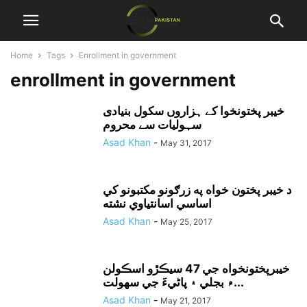
Home
Tags
Enrollment in government
enrollment in government
خیبر پختونخوا کے ہزاروں سکول بنیادی
سہولیات سے محروم
Asad Khan
-
May 31, 2017
د خيبر پختون خواه په زرګونو مکتبونو کي
اساسي اسانتياوي نشته
Asad Khan
-
May 25, 2017
خيبرپختونخواه جي 47 سيڪڙو اسڪولن
۾ بجلي ۽ پاڻيءَ جي سهولت...
Asad Khan
-
May 21, 2017