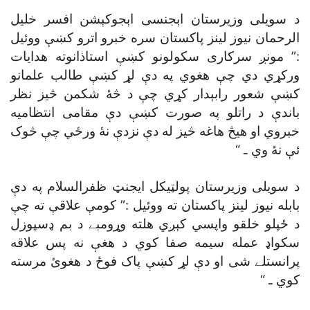
د سويلى وزيرستان اېجنسى اېجوکېشن افسر خليل
الرحمان نيوز لينز پاکستان سره خبرو اترو کښې ووئيل
:” مونږ سرکارى سکولونو کښې استاذانوته هدايات
ورکړي دي چې هغوي په دې لړ کښې طالب علمانو
کښې شعور رابېدار کړي چې د څۀ شکمن څيز نظر
باندې د راتلو په صورت کښې دې مقامى انتظاميه
خبروي او هيڅ هاغه څيز له دې نزدې نۀ ورځي چې څوک
ئې نۀ وي ـ “
د سويلى وزيرستان پولټيکل ايجنټ ظفرالسلام په دې
بابله نيوز لينز پاکستان ته ووئيل :” کومې علاقې ته چې
د ځپلو خلقو واپسي کېږي هلته وړومبے د بم ډسپوزل
سکواډ عمله سيمه صفا کوي د هغې نه پس علاقه
پرانستلے شى او دې لړ کښې پاک فوځ د هغوئ مرسته
کوي ـ “