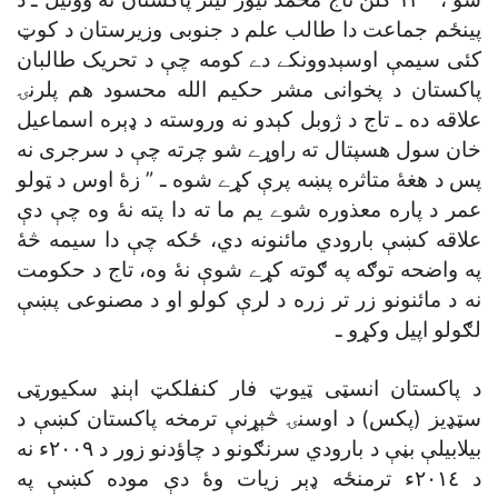
پينځم جماعت دا طالب علم د جنوبى وزيرستان د کوټ
کئى سيمې اوسېدوونکے دے کومه چې د تحريک طالبان
پاکستان د پخوانى مشر حکيم الله محسود هم پلرنۍ
علاقه ده ـ تاج د ژوبل کېدو نه وروسته د ډېره اسماعيل
خان سول هسپتال ته راوړے شو چرته چې د سرجرى نه
پس د هغۀ متاثره پښه پرې کړے شوه ـ ” زۀ اوس د ټولو
عمر د پاره معذوره شوے يم ما ته دا پته نۀ وه چې دې
علاقه کښې بارودي مائنونه دي، ځکه چې دا سيمه څۀ
په واضحه توګه په ګوته کړے شوې نۀ وه، تاج د حکومت
نه د مائنونو زر تر زره د لرې کولو او د مصنوعى پښې
لګولو اپيل وکړو ـ
د پاکستان انسټى ټيوټ فار کنفلکټ اېنډ سکيورټى
سټډيز (پکس) د اوسنۍ څېړنې ترمخه پاکستان کښې د
بيلابيلې بڼې د بارودي سرنګونو د چاؤدنو زور د ٢٠٠٩ء نه
د ٢٠١٤ء ترمنځه ډېر زيات وۀ دې موده کښې په