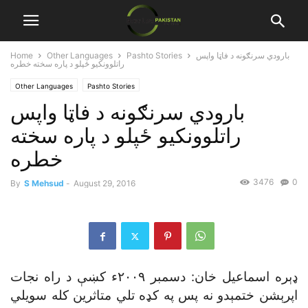
بارودي سرنګونه د فاټا واپس
Pashto Stories
Other Languages
Home
راتلوونکيو ځپلو د پاره سخته خطره
Other Languages
Pashto Stories
بارودي سرنګونه د فاټا واپس
راتلوونکيو ځپلو د پاره سخته
خطره
3476
0
By
S Mehsud
-
August 29, 2016
ډېره اسماعيل خان: دسمبر ٢٠٠٩ء کښې د راه نجات
اپرېشن ختمېدو نه پس په کډه تلي متاثرين کله سويلي