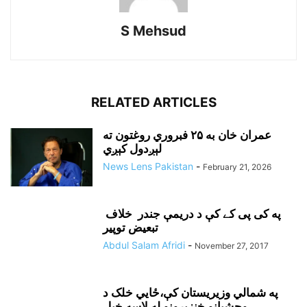
S Mehsud
RELATED ARTICLES
عمران خان به ۲۵ فبروري روغتون ته
لېږدول کېږي
News Lens Pakistan
-
February 21, 2026
په کی پی کے کې د دريمې جندر خلاف
تبعيض توپير
Abdul Salam Afridi
-
November 27, 2017
په شمالي وزيريستان کې،ځايي خلک د
وحشيانو خنزيرونو له لاسه خپل...