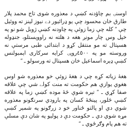
اوسنۍ بم چاؤدنه کښې د معذوره شوى تاج محمد پلار
طارق خان محسود چې يو ډرائيور دے نيوز لينز ته ووئيل
چې ” کله چې زما زوئې په چاودنه کښې ژوبل شو نو په
خپل وس چار مونږ هغه د هلته نه راووېستلو، جنډوله
هسپتال ته مو منتقل کړو د ابتدائى طبى مرستې نه
وروسته مو په ٤٥٠٠روپۍ کرايه سرکارى اېمبولنس
کښې ډېره اسماعيل خان هسپتال ته ورسولو ـ “
هغۀ زياته کړه چې د هغۀ زوئې خو معذوره شو اوس
هغوي يوازې هم حکومت ته منت کولے شي چې علاقه
صفا کړي ـ ” تېره شوې څۀ موده کښې زما په علاقه
کښې څلور، پينځۀ کسان په بارودي سرنګونو معذوره
شوي دي او پالتو ځناور خو د زرګونو په شمېر کښې
مړه شوي دي ـ حکومت دې د پوليو په شان دې مسلې
ته هم پام وګرځوي ـ “