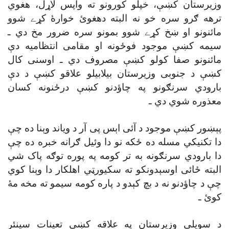
وزيرستان کښې، خپلو کورونو ته واپس لاړل، هغوي
ترهه ګرو سره خو نه البته دهغوئ خوارۀ کړے شوو
مائنونو او ښخ کړے شوو بمونو سره ضرور مخ دي ـ
سيمه کښې موجود فوځونه او مقامى انتظاميه دې
مائنونو صفا کولو کښې مصروف دي ـ اوسنى کال
کښې د جنوبى وزيرستان بيلابيلو علاقو کښې د دې
بارودي سرنګونو په چاؤدنو کښې درځنونه کسان
معذوره شوي دي ـ
پېښور کښې موجود د آئى اېس پى آر د وياند وېنا ده چې
دا تکنيکي مسله ده ځکه نو دا وئيل ګرانه خبره ده چې
دا بارودي سرنګونه به تر کومه په پوره توګه پاک شي
البته ځائى اوسېدونکو ته سکيورټي اهلکار دا وېنا کوي
چې د چاؤدنو نه د بچ کېدو د پاره کومه سيمو ته مخه مۀ
کوئ ـ
د سويلى وزيرستان په علاقه کښې تعينات سينئر