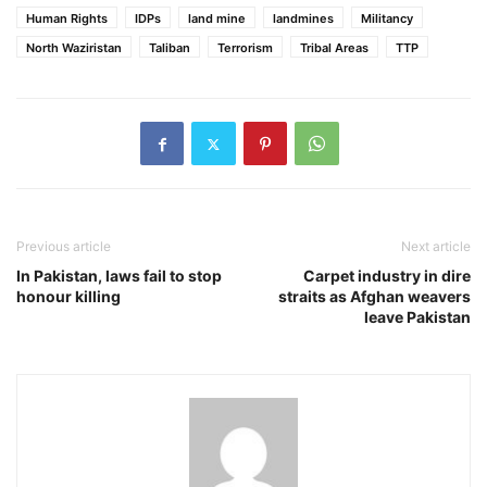
Human Rights
IDPs
land mine
landmines
Militancy
North Waziristan
Taliban
Terrorism
Tribal Areas
TTP
Previous article
Next article
In Pakistan, laws fail to stop
Carpet industry in dire
honour killing
straits as Afghan weavers
leave Pakistan