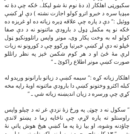
سکيورټى اهلکار (د دۀ نوم نۀ شو ليکلے ځکه چې دۀ ته
مېډيا سره د خبرو اترو کولو اجازت نشته ) دې لړ کښې
ووئيل :” دې د پاره چې علاقه ډېره زياته ده او غريزه ده
ځکه نو په مکمل ډول د بارودي مائنونو نه د دې صفا
کولو له به وخت پکار وى، مونږ واپس راتلوونکيو ټول
ځپلو ته دې لړ کښې خبرتيا ورکوو چې د کورونو نه زيات
لرې مۀ ځئ او د هر کوم شکمن څېز په نظر راتللو
صورت کښې مونږ اطلاع راکوئ ـ “
اهلکار زياته کړه :” سيمه کښې د زياتو بارانونو ورېدو له
کبله اکثرو وختونو کښې دا بارودي مائنونه اوبۀ راپه مخه
کړي چې ورسره د زيان اندېښنه زياته شي ـ “
” سکول نه د چوټۍ په ورځ زۀ نزدې غر ته د چېلو واپس
راوستلو ته پاره لاړم، چې ناڅاپه زما د پښتو لاندې
چاؤدنه وشوه، او بيا زۀ په ما کښې هېڅ هوش پاتې نۀ
شو ، ” ١٣ کلن تاج محمد نيوز لينز پاکستان ته ووئيل ـ د