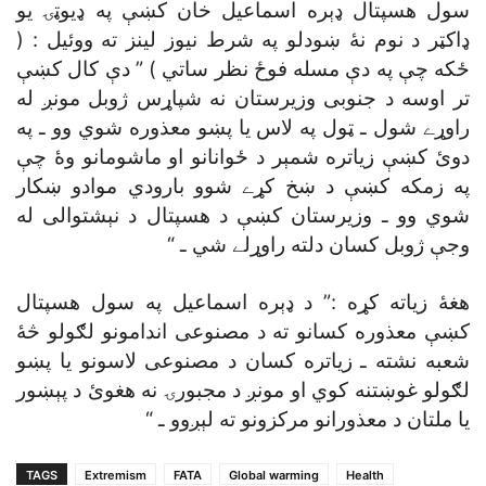
سول هسپتال ډېره اسماعيل خان کښې په ډيوټۍ يو
ډاکټر د نوم نۀ ښودلو په شرط نيوز لينز ته ووئيل : (
ځکه چې په دې مسله فوځ نظر ساتي ) ” دې کال کښې
تر اوسه د جنوبى وزيرستان نه شپاړس ژوبل مونږ له
راوړے شول ـ ټول په لاس يا پښو معذوره شوي وو ـ په
دوئ کښې زياتره شمېر د ځوانانو او ماشومانو وۀ چې
په زمکه کښې د ښخ کړے شوو بارودي موادو ښکار
شوي وو ـ وزيرستان کښې د هسپتال د نېشتوالى له
وجې ژوبل کسان دلته راوړلے شي ـ “
هغۀ زياته کړه :” د ډېره اسماعيل په سول هسپتال
کښې معذوره کسانو ته د مصنوعى اندامونو لګولو څۀ
شعبه نشته ـ زياتره کسان د مصنوعى لاسونو يا پښو
لګولو غوښتنه کوي او مونږ د مجبورۍ نه هغوئ د پېښور
يا ملتان د معذورانو مرکزونو ته لېږوو ـ “
TAGS
Extremism
FATA
Global warming
Health