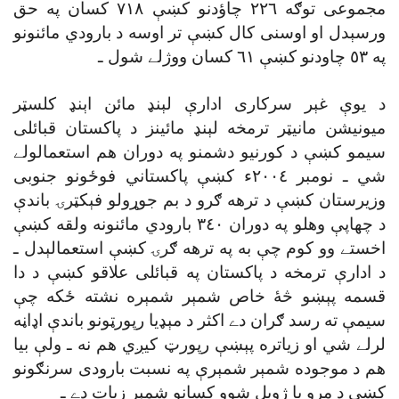
مجموعى توګه ٢٢٦ چاؤدنو کښې ٧١٨ کسان په حق
ورسېدل او اوسنى کال کښې تر اوسه د بارودي مائنونو
په ٥٣ چاودنو کښې ٦١ کسان ووژلے شول ـ
د يوې غېر سرکارى ادارې لېنډ مائن اېنډ کلسټر
ميونيشن مانيټر ترمخه لېنډ مائينز د پاکستان قبائلى
سيمو کښې د کورنيو دشمنو په دوران هم استعمالولے
شي ـ نومبر ٢٠٠٤ء کښې پاکستاني فوځونو جنوبى
وزيرستان کښې د ترهه ګرو د بم جوړولو فېکټرۍ باندې
د چهاپې وهلو په دوران ٣٤٠ بارودي مائنونه ولقه کښې
اخستے وو کوم چې به په ترهه ګرۍ کښې استعمالېدل ـ
د ادارې ترمخه د پاکستان په قبائلى علاقو کښې د دا
قسمه پېښو څۀ خاص شمېر شمېره نشته ځکه چې
سيمې ته رسد ګران دے اکثر د مېډيا رپورټونو باندې اډاڼه
لرلے شي او زياتره پېښې رپورټ کيږي هم نه ـ ولې بيا
هم د موجوده شمېر شمېرې په نسبت بارودى سرنګونو
کښې د مړو يا ژوبل شوو کسانو شمېر زيات دے ـ