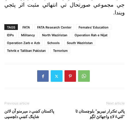
جي مجموعي صورتحال تي انتهائي مثبت اثر پئجي
ويندا.
TAGS
FATA
FATA Research Center
Females' Education
IDPs
Militancy
North Waziristan
Operation Rah e Nijat
Operation Zarb e Azb
Schools
South Waziristan
Tehrik e Talliban Pakistan
Terrorism
Previous article
Next article
پاڻي تڪرار نبيريو“ بلوچستان ثا
پاکستان کښې د مېرمنو آن لائن
لثيءَ لاءِ واجهائڻ لڳو”
شاپنګ کښې دلچسپى