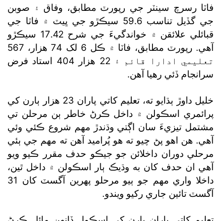
فاٽا رسرچ سينٽر جي رپورٽ مطابق، وفاق ۽ صوبن
جي گڏيل تناسب 59.6 سيڪڙو جي ڀيٽ ۾ فاٽا جي
قبائلي علائقن ۾ خواندگيءَ جي شرح 17.42 سيڪڙو
آهي. رپورٽ مطابق، فاٽا ۾ ڪل 6 لک 74 هزار، 567
تعليمي ادارا قائم ۽ 22 هزار 404 استاد فرض
سرانجام ڏئي رهيا آهن.
خليل داوڙ ٻڌايو ته، تعليم کاتي پاران 23 هزار ٻارن کي
پرائمري اسڪولن ۾ داخل ڪرڻ خاطر ٻن مرحلن تي
مشتمل تيزيءَ سان اڳتي وڌندڙ مهم شروع ڪئي وئي
آهي. هن اهو پڻ چيو ته هو پُراميد آهن ته مهم جي ٻئي
مرحلي دوران داخلائن جو جيڪو حدف مقرر ڪيو ويو
آهي ان حدف کان به وڌيڪ ٻار اسڪولن ۾ داخل ٿين،
داخلا واري مهم جو ٻيو مرحلو پهرين آگسٽ کان 31
آگسٽ تائين جاري رکيو ويندو.
تعليم کاتي پاران ٻارن کي اسڪول ڏانهن مائل ڪرڻ