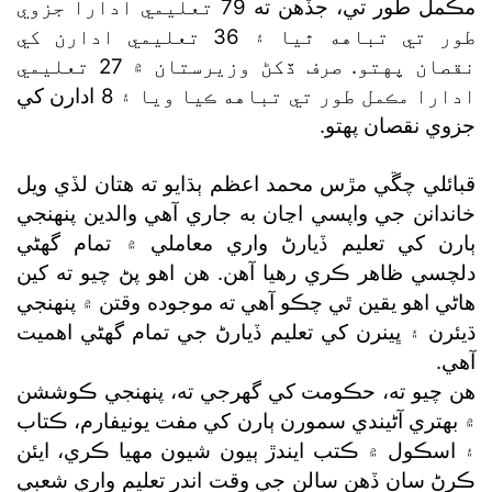
مڪمل طور تي، جڏهن ته 79 تعليمي ادارا جزوي
طور تي تباهه ٿيا ۽ 36 تعليمي ادارن کي
نقصان پهتو. صرف ڏکڻ وزيرستان ۾ 27 تعليمي
ادارا مڪمل طور تي تباهه ڪيا ويا ۽ 8 ادارن کي
جزوي نقصان پهتو.
قبائلي چڱي مڙس محمد اعظم ٻڌايو ته هتان لڏي ويل
خاندانن جي واپسي اڃان به جاري آهي والدين پنهنجي
ٻارن کي تعليم ڏيارڻ واري معاملي ۾ تمام گھڻي
دلچسي ظاهر ڪري رهيا آهن. هن اهو پڻ چيو ته کين
هاڻي اهو يقين ٿي چڪو آهي ته موجوده وقتن ۾ پنهنجي
ڌيئرن ۽ ڀينرن کي تعليم ڏيارڻ جي تمام گھڻي اهميت
آهي.
هن چيو ته، حڪومت کي گھرجي ته، پنهنجي ڪوششن
۾ بهتري آڻيندي سمورن ٻارن کي مفت يونيفارم، ڪتاب
۽ اسڪول ۾ ڪتب ايندڙ ٻيون شيون مهيا ڪري، ايئن
ڪرڻ سان ڏهن سالن جي وقت اندر تعليم واري شعبي