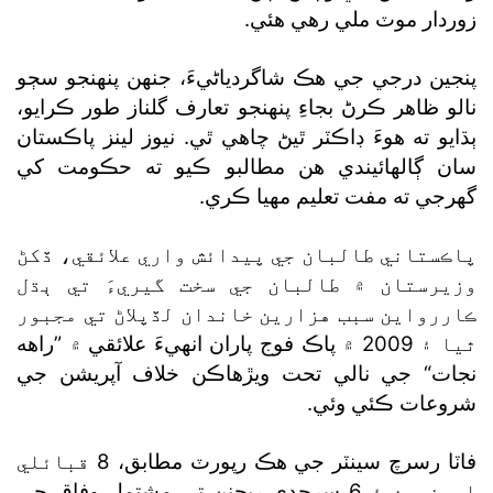
زوردار موٽ ملي رهي هئي.
پنجين درجي جي هڪ شاگردياڻيءَ، جنهن پنهنجو سڄو
نالو ظاهر ڪرڻ بجاءِ پنهنجو تعارف گلناز طور ڪرايو،
ٻڌايو ته هوءَ ڊاڪٽر ٿيڻ چاهي ٿي. نيوز لينز پاڪستان
سان ڳالهائيندي هن مطالبو ڪيو ته حڪومت کي
گھرجي ته مفت تعليم مهيا ڪري.
پاڪستاني طالبان جي پيدائش واري علائقي، ڏکڻ
وزيرستان ۾ طالبان جي سخت گيريءَ تي ٻڌل
ڪاررواين سبب هزارين خاندان لڏپلاڻ تي مجبور
ٿيا ۽ 2009 ۾ پاڪ فوج پاران انهيءَ علائقي ۾ ”راهه
نجات“ جي نالي تحت ويڙهاڪن خلاف آپريشن جي
شروعات ڪئي وئي.
فاٽا رسرچ سينٽر جي هڪ رپورٽ مطابق، 8 قبائلي
ايجنسين ۽ 6 سرحدي ريجنن تي مشتمل وفاق جي