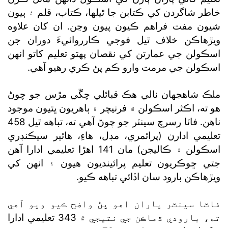
خاطر شاگردن کي ڪتابن جا ٿيلها، ڪتاب، قلم ۽ ٻيون
شيون مفت فراهم ڪيون پيون وڃن. ان کان علاوه
ويڙهاڪن خلاف ٿيل فوجي ڪارروائيءَ دوران جن
اسڪولن جي عمارتن کي نقصان پهتو تعليم کاتو انهن
اسڪولن جي مرمت وارو ڪم پڻ ڪري رهيو آهي.
ملڪ شاهجهان نالي هڪ قبائلي چڱي مڙس جو چوڻ
هو ته، اڪثر اسڪولن ۾ فرنيچر ۽ ٻاهريون ڀتيون موجود
ناهن. فاٽا رسرچ سينٽر جو چوڻ آهي ته، تباهه ٿيل 458
تعليمي ادارن (پرائمري، مڊل، هاءِ، هائير سيڪنڊري
اسڪولن ۽ ڪاليجن) مان 141 اهڙا تعليمي ادارا آهن
جتي ڇوڪريون تعليم پرائينديون هيون ۽ انهن کي
ويڙهاڪن بارود سان اڏائي تباهه ڪيو.
فاٽا سينٽر پاران اهو پڻ واضح ڪيو ويو آهي
ته، بارودي ڌماڪن جي نتيجي ۾ 343 تعليمي ادارا