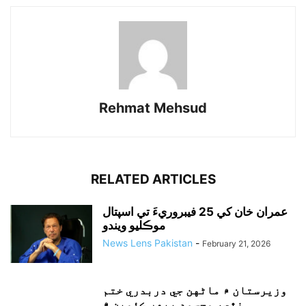
Rehmat Mehsud
RELATED ARTICLES
عمران خان کي 25 فيبروريءَ تي اسپتال
موڪليو ويندو
News Lens Pakistan
-
February 21, 2026
وزيرستان ۾ ماڻهن جي دربدري ختم
نٿي، محسود ٻيهر ڪئمپن ۾...