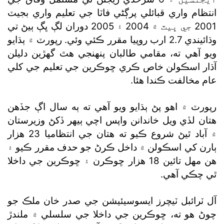
انتظام واري قبائلي پرڳڻي فاٽا جي تعليم واري بجيٽ
2001 جي ڀيٽ ۾ 2004 ۽ 2005 دوران لڳ ڀڳ ٻيڻ تي
وڌائيندي 2.7 ارب روپيا مقرر ڪئي وئي. رپورٽ ۾ ٻڌايو
ويو آهي ته، مقامي طالبان پنهنجي هٿ گھڙين دليلن
آڌار اسڪولن خاص ڪري ڇوڪرين جي تعليم جي کلي
عام مخالفت ڪندا هئا.
رپورٽ ۾ اهو پڻ ٻڌايو ويو آهي ته ٻه سال اڳ جڏهن
هتان لڏي ويل خاندانن واپس اچي ٻيهر ڏکڻ وزيرستان
۾ آباد ٿيڻ شروع ڪيو ته هتان جي انتظاميا 23 هزار
ٻارن کي اسڪولن ۾ داخل ڪرڻ جو حدف مقرر ڪيو ۽
هن مهل تائين 18 هزار ڇوڪرن ۽ ڇوڪرين جي داخلا
ٿي چڪي آهي.
آل ٽرائبل ٽيچرز ايسوسيئيشن جي صدر خان ملڪ جو
چوڻ هو ته، ڇوڪرين جي داخلا جي سلسلي ۾ ملندڙ