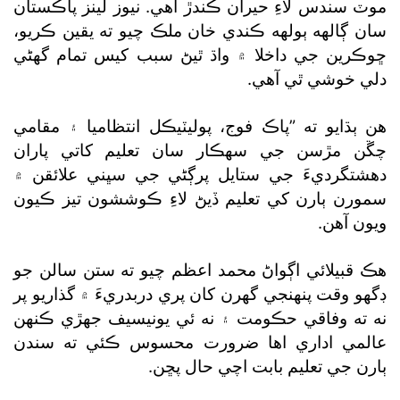
موٽ سندس لاءِ حيران ڪندڙ آهي. نيوز لينز پاڪستان
سان ڳالهه ٻولهه ڪندي خان ملڪ چيو ته يقين ڪريو،
ڇوڪرين جي داخلا ۾ واڌ ٿيڻ سبب کيس تمام گھڻي
دلي خوشي ٿي آهي.
هن ٻڌايو ته ”پاڪ فوج، پوليٽيڪل انتظاميا ۽ مقامي
چڱن مڙسن جي سهڪار سان تعليم کاتي پاران
دهشتگرديءَ جي ستايل پرڳڻي جي سڀني علائقن ۾
سمورن ٻارن کي تعليم ڏيڻ لاءِ ڪوششون تيز ڪيون
ويون آهن.
هڪ قبيلائي اڳواڻ محمد اعظم چيو ته ستن سالن جو
ڊگهو وقت پنهنجي گھرن کان پري دربدريءَ ۾ گذاريو پر
نه ته وفاقي حڪومت ۽ نه ئي يونيسيف جهڙي ڪنهن
عالمي اداري اها ضرورت محسوس ڪئي ته سندن
ٻارن جي تعليم بابت اچي حال پڇن.