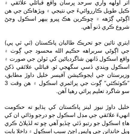
اتر اولهه واري سرحد ڀرسان واقع قبائلي علائقي ۾
ڪيل طويل ڪارروائيءَ جي نتيجي ۾ ويڙهاڪن جي هن
اڳوڻي ڳڙهه ۾ ڇوڪرين هڪ ڀيرو ٻيهر اسڪول وڃڻ
شروع ڪري ڏنو آهي.
ايتري تائين جو تحريڪ طالبان پاڪستان (ٽي ٽي پي)
جي اڳوڻي سربراهه حڪيم الله محسود جي ڳوٺ ۾
واقع اسڪول ڏانهن شاگردياڻين کي ٽولن جي صورت ۾
اسڪول ويندي ڏسي سگھجي ٿو. قبائلي علائقي ڏکڻ
وزيرستان جي ايجوڪيشن آفيسر خليل داوڙ مطابق،
”ڪوٽڪئي“ ڳوٺ جي پرائمري اسڪول ۾ هن وقت 3
سو شاگرد تعليم پرائي رهيا آهن.
خليل داوڙ نيوز لينز پاڪستان کي ٻڌايو ته حڪومت
انهيءَ علائقي جي مڊل اسڪول جو درجو وڌائي ان کي
هاءِ اسڪول جو رتبو ڏئي ڇڏيو آهي ڇو ته لڏپلاڻ ڪري
ويل خاندانن جي واپس اچڻ سبب اسڪول ۾ داخلا بابت