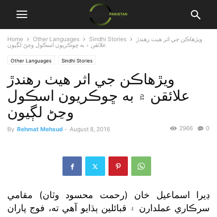
ويڙهاڪن جي اثر هيٺ رهندڙ
Sindhi Stories
Other Languages
Home
علائقن ۾ به ڇوڪريون اسڪول وڃڻ لڳيون
Other Languages
Sindhi Stories
ويڙهاڪن جي اثر هيٺ رهندڙ
علائقن ۾ به ڇوڪريون اسڪول
وڃڻ لڳيون
2966
0
By
Rehmat Mehsud
-
August 8, 2016
ڊيرا اسماعيل خان (رحمت محسود وٽان) مقامي
سرڪاري عملدارن ۽ قبائلين ٻڌايو آهي ته، فوج پاران