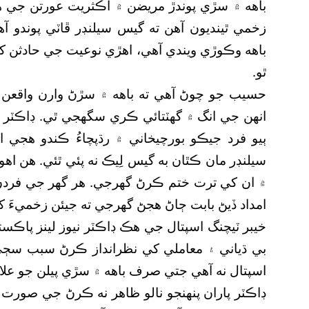
باهه ۾ سڙي پوندڙ مريضن ۾ اڪثريت عورتن جي 
زخمي ٿينديون آهن ته گيس سيلنڊر ڦاٽي پوندو آ
باهه وڪوڙي ويندي آهي، اهڙي نوعيت جي حادثن ک
ٿو.
حسيب جو چوڻ آهي ته باهه ۾ سڙڻ وارن واقعن ک
انهن جي انگ ۾ گھٽتائي ڪري سگھجي ٿي. ڊاڪٽر ح
ٻيو فرد جيڪو بورچيخاني ۾ رڌپچاءُ ڪندو هجي 
سيلنڊر مان ڪٿان به گيس لِيڪ نه پئي ٿئي. هن ا
۾ ان کي ترت ختم ڪرڻ گھرجي. هر گھر جي فردن 
امداد ڏيڻ بابت ڄاڻ هجڻ گھرجي ته جيئن زخميءَ 
خيبر ٽيچنگ اسپتال جي هڪ ڊاڪٽر نيوز لينز پاڪس
بي ڌياني ۽ معاملي کي نظرانداز ڪرڻ سبب سڄي 
اسپتال نه آهي جتي صرف باهه ۾ سڙي پيلن جو علاج
ڊاڪٽر پاران پنهنجو نالو ظاهر نه ڪرڻ جي صورت ۾ ٻ