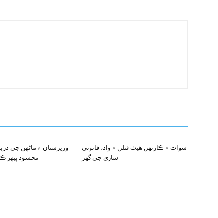
سوات ۾ ڪارنهن هيٺ قتلن ۾ واڌ، قانوني
وزيرستان ۾ ماڻهن جي دربد
سازي جي گهر
محسود ٻيهر ڪئ