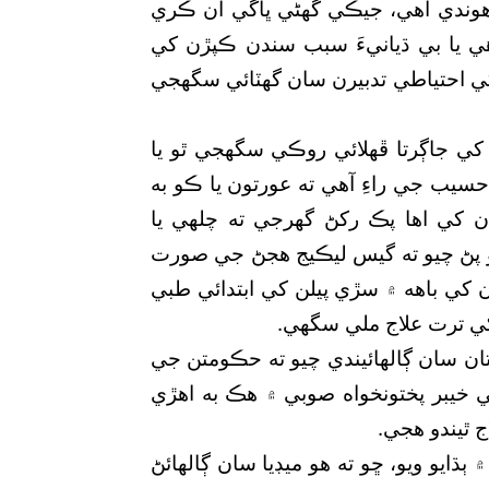
هوندي آهي، جيڪي گھڻي ڀاڱي ان ڪري
هي يا بي ڌيانيءَ سبب سندن ڪپڙن کي
ي احتياطي تدبيرن سان گهٽائي سگھجي
ي جاڳرتا ڦهلائي روڪي سگھجي ٿو يا
سيب جي راءِ آهي ته عورتون يا ڪو به
ان کي اها پڪ رکڻ گھرجي ته چلهي يا
هو پڻ چيو ته گيس ليڪيج هجڻ جي صورت
کي باهه ۾ سڙي پيلن کي ابتدائي طبي
کي ترت علاج ملي سگھي.
تان سان ڳالهائيندي چيو ته حڪومتن جي
خيبر پختونخواه صوبي ۾ هڪ به اهڙي
 ٿيندو هجي.
ڌايو ويو، ڇو ته هو ميڊيا سان ڳالهائڻ