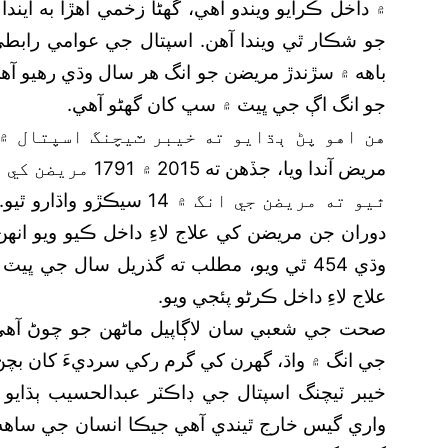
۾ داخل ڪرايو ويندو آهي، گهڻا زخمي اهڙا به اي
جو شڪار ٿي ويندا آهن. اسپتال جي عوامي رابطي
باهه ۾ سڙندڙ مريضن جو انگ هر سال وڌي رهيو آه
جو انگ اڳ جي ڀيٽ ۾ سڀ کان گھڻو آهي.
مريض آندا ويا، جڏهن
علاج لاءِ داخل ڪرڻو پئجي ويو.
صحت جي شعبي سان لاڳاپيل ماڻهن جو چوڻ آهي
جي انگ ۾ واڌ، گھرن کي گرم رکي سرديءَ کان بچڻ
خيبر ٽيچنگ اسپتال جي ڊاڪٽر عبدالحسيب ٻڌايو ت
واري گيس خارج ٿيندي آهي جيڪا انسان جي ساهه ک