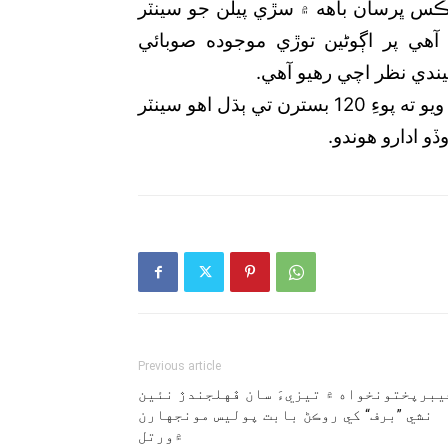
پليڪس ڀرسان باهه ۾ سڙي پيلن جو سينٽر
و آهي پر اڳوڻين توڙي موجوده صوبائي
ندي نظر اچي رهيو آهي.
هن جو چوڻ آهي ته جيڪڏهن اهو سينٽر مڪمل ٿي ويو ته پوءِ 120 بسترن تي ٻڌل اهو سينٽر
 ادارو هوندو.
Previous article
يبرپختونخواه ۾ تيزيءَ سان ڦهلجندڙ نئين
نشي ”برف“ کي روڪڻ بابت پوليس مونجهارن
۾ورتل