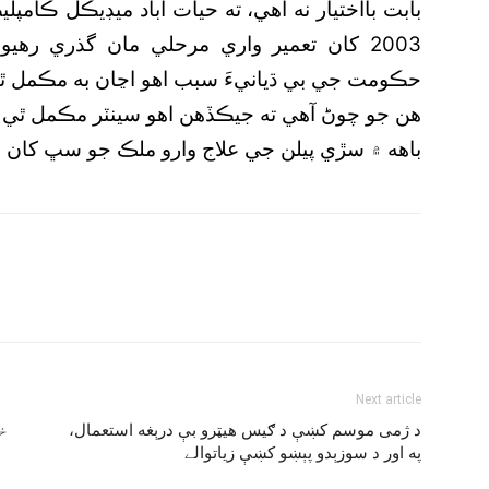
بابت بااختيار نه آهي، ته حيات آباد ميڊيڪل ڪام
2003 کان تعمير واري مرحلي مان گذري رهي
حڪومت جي بي ڌيانيءَ سبب اهو اڃان به مڪمل ٿي
باهه ۾ سڙي پيلن جي علاج وارو ملڪ جو سڀ کان وڏو
Next article
د ژمى موسم کښې د ګيس هيټرو بې درېغه استعمال،
خ
په اور د سوزېدو پېښو کښې زياتوالے