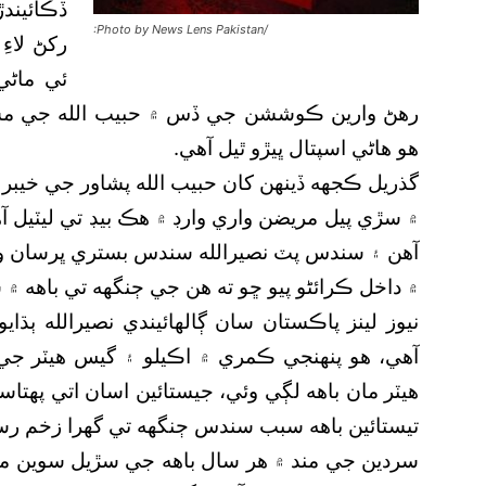
ڏڪائيندڙ
:Photo by News Lens Pakistan/
رکڻ لاءِ
ئي ماڻي
رهڻ وارين ڪوششن جي ڏس ۾ حبيب الله جي مشڪلا
هو هاڻي اسپتال ڀيڙو ٿيل آهي.
گذريل ڪجهه ڏينهن کان حبيب الله پشاور جي خيبر 
۾ سڙي پيل مريضن واري وارڊ ۾ هڪ بيڊ تي ليٽيل 
آهن ۽ سندس پٽ نصيرالله سندس بستري ڀرسان ويٺ
۾ داخل ڪرائڻو پيو ڇو ته هن جي ڄنگهه تي باهه ۾
نيوز لينز پاڪستان سان ڳالهائيندي نصيرالله ٻڌ
آهي، هو پنهنجي ڪمري ۾ اڪيلو ۽ گيس هيٽر جي 
هيٽر مان باهه لڳي وئي، جيستائين اسان اتي پهت
تيستائين باهه سبب سندس ڄنگهه تي گهرا زخم رس
سردين جي مند ۾ هر سال باهه جي سڙيل سوين مر