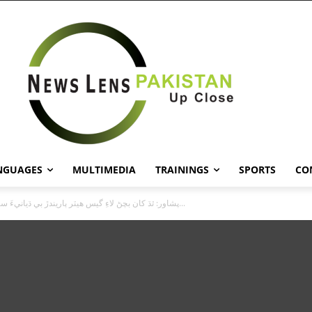
NGUAGES
MULTIMEDIA
TRAININGS
SPORTS
CO
!پشاور: ٿڌ کان بچڻ لاءِ گيس هيٽر ٻاريندڙ بي ڌيانيءَ سبب سڙي...