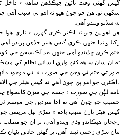
گيس گھڻي وقت تائين جيڪڏهن ساهه ۾ داخل ٿ
سگهي ٿو. هن جو چوڻ هيو ته اهو ئي سبب آهي جو
به سڏيو ويندو آهي.
هن اهو پڻ چيو ته اڪثر ڪري گھرن ۾ تازي هوا جي
رکيا ويندا جنهن ڪري گيس هيٽر جڏهن ٻرندو آهي
ختم ڪري ڇڏيندو آهي جنهن بعد آڪيسجن جي کوٽ ج
ته ان سان ساهه کڻڻ واري انساني نظام کي مشڪ
طور تي ختم ٿي وڃڻ جي صورت ۾ اتي موجود ماڻهو
ڊاڪٽرن جو اهو پڻ چوڻ آهي ته گيس هيٽر جي ال
باهه لڳڻ جي صورت ۾ جسم جي سڙڻ کانسواءِ چمڙيء
حسيب جو چوڻ آهي ته اها سردين جي موسم ئي 
گيس هيٽر ٻارڻ سبب باهه ۾ سڙي پيل مريضن جو اسپ
رجحان هيڪاندو وڌي ويندو آهي، پر ان جو مطلب ب
مان سڙي زخمي ٿيندا آهن، پر گھڻن حادثن پٺيان ڪج