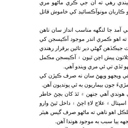
يندي رهي ته ان جي ڪري ماڻهو مري
 ڪاربان مونوآڪسائيڊ کي خاموش قاتل
 آمد جا لنگهه مناسب انداز سان ناهن
 ته اهو ڪمري اندر موجود آڪيسجن کي
يڪڏهن گھڻي دير تائين برقرار رهندي
لاتون پيش اچن ٿيون ۽ آڪيسجن مڪمل
 ٿڏي تي ئي مري ويندو آهي.
اهي ويجهو ويهڻ سان نه صرف ڪپڙن کي
َ جون بيماريون به ٿي پونديون آهن.
هوندي آهي جنهن ۾ ٿڌ کان بچڻ خاطر
تال ۾ علاج لاءِ اچڻ ۽ داخل ٿيڻ وارو
لڪل اهو ناهي ته ماڻهو صرف گيس هيٽر
هه ٻيا سبب به موجود هوندا آهن.