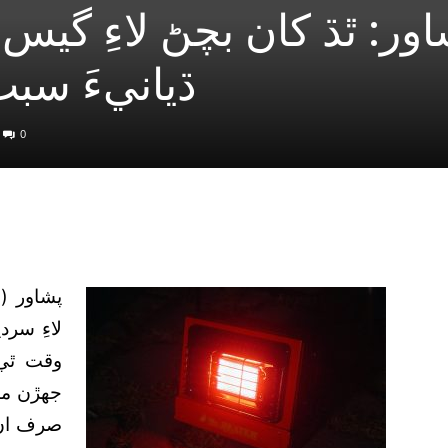
ڌيانيءَ سب
0
پشاور (
لاءِ سر
جهڙن ما
صرف ان