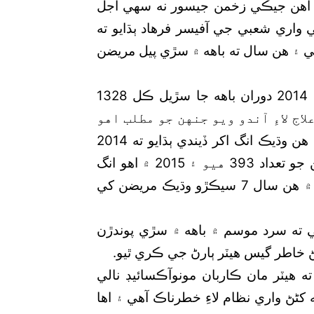
ندا آهن جيڪي زخمن جيسور نه سهي اجل
 واري شعبي جي آفيسر فرهاد ٻڌايو ته
ي ۽ هن سال ته باهه ۾ سڙي پيل مريضن
هن اهو پڻ ٻڌايو ته خيبر ٽيچنگ اسپتال ۾ 2014 دوران باهه جا سڙيل ڪل 1328
 ته 2015 ۾ 1791 مريضن کي علاج لاءِ آندو ويو جنهن جو مطلب اهو
ٿيو ته مريضن جي انگ ۾ 14 سيڪڙو واڌارو ٿيو. هن وڌيڪ انگ اکر ڏيندي ٻڌايو ته 2014
دوران جن مريضن کي علاج لاءِ داخل ڪيو ويو انهن جو تعداد 393 هيو ۽ 2015 ۾ اهو انگ
وڌي 454 ٿي ويو، مطلب ته گذريل سال جي ڀيٽ ۾ هن سال 7 سيڪڙو وڌيڪ مريضن کي
 ته سرد موسم ۾ باهه ۾ سڙي پوندڙن
 خاطر گيس هيٽر ٻارڻ جي ڪري ٿيو.
ه هيٽر مان ڪاربان مونوآڪسائيڊ نالي
ڻڻ واري نظام لاءِ خطرناڪ آهي ۽ اها