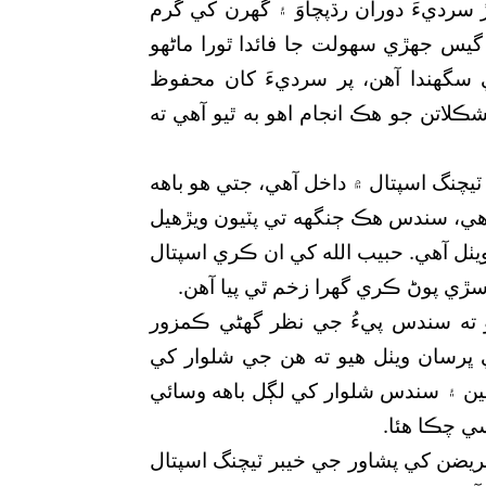
 سرديءَ دوران رڌپچاوَ ۽ گھرن کي گرم
 گيس جهڙي سهولت جا فائدا ٿورا ماڻهو
 سگھندا آهن، پر سرديءَ کان محفوظ
تن جو هڪ انجام اهو به ٿيو آهي ته
ٽيچنگ اسپتال ۾ داخل آهي، جتي هو باهه
آهي، سندس هڪ ڄنگهه تي پٽيون ويڙهيل
ل آهي. حبيب الله کي ان ڪري اسپتال
 سڙي پوڻ ڪري گهرا زخم ٿي پيا آهن.
ايو ته سندس پيءُ جي نظر گھڻي ڪمزور
ڀرسان ويٺل هيو ته هن جي شلوار کي
اسين ۽ سندس شلوار کي لڳل باهه وسائي
ي چڪا هئا.
يضن کي پشاور جي خيبر ٽيچنگ اسپتال