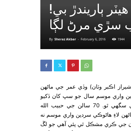
!پشاور: ٿڌ کان بچڻ لاءِ گيس هيٽر ٻاريندڙ بي
ب سڙي مرڻ لڳا
By
Sheraz Akbar
-
February 6, 2016
1944
شيراز اڪبر وٽان) وڏي عمر جي ماڻهن
دين واري موسم سال جو سڀ کان ڏکيو
وقت ٿي سگھي ٿو. 70 سالن جي حبيب الله
ڻهن لاءِ هاڻوڪي سردين واري موسم نه
 جي ڪري مشڪل ٿي پئي آهي جو لڱ