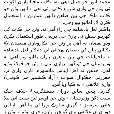
محمد انور جو خيال آهي ته، ڪاٺ مافيا پاران اڳواٽ
ئي وڻن جي واڍي شروع ڪئي وئي آهي ۽ انهن وڻن جو
ڪاٺ ملڪ جي ٻين ضلعن ڏانهن عمارتن ۾ استعمال
ڪرڻ لاءِ اماڻيو پيو وڃي.
ڊاڪٽر لعل بادشاهه جي راءِ آهي ته، وڻن جي ڪاٺ کي
گھريلو سطح تي ٻارڻ جي ذريعي طور استعمال ڪرڻ
وڏو نقصان نه آهي پر وڻن جي ڪاروباري مقصدن لاءِ
ڪٽائي ٻيلن کي نقصان پهچائي ٿي. ڊاڪٽر لعل بادشاهه
۽ ماحوليات جي ٻين ماهرن پاران ٻڌايو ويو آهي ته
وزيرستان جي ”پِرگھر“ پهاڙي ٻيلي ۾ وڻن جو ڦهلاءُ وڌيو
آهي. جڏهن ته اهڙا اڀياس مانسهره، ناري واري ٿر،
چغرزئي، چڪوال، سوات ۽ آزاد ڪشمير جي ڪوٽليءَ
واري علائقي ۾ به ڪيا ويا آهن.
گذريل پنجن سالن دوران دهشتگرديءَ خلاف جنگ
سبب ڏکڻ وزيرستان ۾ وڻن جي اوسر ٿيڻ سبب اتي ٻيلا
هاڻي سرسبز ۽ گهري ساوڪ وارا ٿي پيا آهن. اڀياس
دوران ان علائقي مان گونچن، پاڙن، جڙي ٻوٽين، ٻوٽن ۽