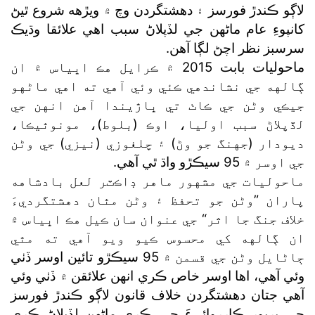
لاڳو ڪندڙ فورسز ۽ دهشتگردن وچ ۾ ويڙهه شروع ٿيڻ
کانپوءِ عام ماڻهن جي لڏپلاڻ سبب اهي علائقا وڌيڪ
سرسبز نظر اچڻ لڳا آهن.
ماحوليات بابت 2015 ۾ ڪرايل هڪ اڀياس ۾ ان
ڳالهه جي نشاندهي ڪئي وئي آهي ته اهي ماڻهو
جيڪي وڻن جي ڪاٺ تي ڀاڙيندا آهن انهن جي
لڏپلاڻ سبب اوليا، اوڪ (بلوط)، مونوٿيڪا،
ديودار (جهنگ جو وڻ) ۽ چلغوزي (نيزي) جي وڻن
جي اوسر ۾ 95 سيڪڙو واڌ ٿي آهي.
ماحوليات جي مشهور ماهر ڊاڪٽر لعل بادشاهه
پاران ”وڻن جو تحفظ ۽ وڻن مٿان دهشتگرديءَ
خلاف جنگ جا اثر“ جي عنوان سان ڪيل هڪ اڀياس ۾
ان ڳالهه کي محسوس ڪيو ويو آهي ته مٿي
ڄاڻايل وڻن جي قسمن ۾ 95 سيڪڙو تائين اوسر ڏٺي
وئي آهي، اها اوسر خاص ڪري انهن علائقن ۾ ڏٺي وئي
آهي جتان دهشتگردن خلاف قانون لاڳو ڪندڙ فورسز
جي ڀرپور ڪارروائيءَ جي ڪري ماڻهن لڏپلاڻ ڪري