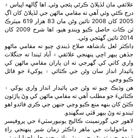
علائقي مان لڏپلاڻ ڪرڻي پئجي وئي. اها ڳالهه اڀياس ۾
درج ڪئي وئي آهي ته مقامي ماڻهن جي لڏپلاڻ کان اڳ
2005 کان 2008 تائين وڻن مان 83 هزار 619 ميٽرڪ
ٽن ڪاٺ حاصل ڪيو ويندو هيو، اها شرح 2009 کان
2014 تائين گھٽجي وئي.
ڊاڪٽر لعل بادشاهه صلاح ڏيندي چيو ته مقامي ماڻهو
جڏهن ٻيهر اچي پنهنجي علائقي ۾ آباد ٿيندا ته جنگلات
واري کاتي کي گھرجي ته ان پاران مقامي ماڻهن کي
پائيدار انداز سان وڻن جي ڪٽائي ۽ پوکيءَ جو قائل
ڪيو وڃي.
هن وڌيڪ چيو ته وڻن جي پائيدار انداز واري پوکي ۽
ڪٽائيءَ جو مطلب آهي ته مقامي ماڻهن کي وڻ پاڙئون
ڪٽڻ کان بنهه منع ڪيو وڃي جنهن جي ڪري فائدو اهو
ٿيندو ته وڻ ٻيهر ڦٽي سگھندو.
لاهور جي گورنمينٽ ڪاليج يونيورسٽيءَ جي پروفيسر
۽ ماحوليات جي ماهر ڊاڪٽر زمان شير پنهنجي راءِ
ڏيندي چيو ته وڻن جي موثر واڌ ويجهه جا ماحوليات تي