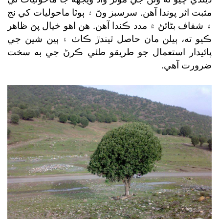
مثبت اثر پوندا آهن. سرسبز وڻ ۽ ٻوٽا ماحوليات کي نج
۽ شفاف بڻائڻ ۾ مدد ڪندا آهن. هن اهو خيال پڻ ظاهر
ڪيو ته، ٻيلن مان حاصل ٿيندڙ ڪاٺ ۽ ٻين شين جي
پائيدار استعمال جو طريقو طئي ڪرڻ جي به سخت
ضرورت آهي.