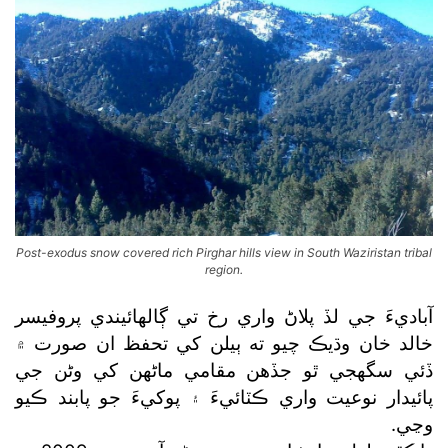
Post-exodus snow covered rich Pirghar hills view in South Waziristan tribal
region.
آباديءَ جي لڏ پلاڻ واري رخ تي ڳالهائيندي پروفيسر
خالد خان وڌيڪ چيو ته ٻيلن کي تحفظ ان صورت ۾
ڏئي سگھجي ٿو جڏهن مقامي ماڻهن کي وڻن جي
پائيدار نوعيت واري ڪٽائيءَ ۽ پوکيءَ جو پابند ڪيو
وڃي.