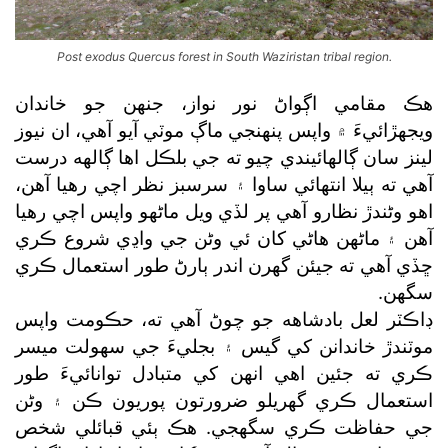
Post exodus Quercus forest in South Waziristan tribal region.
هڪ مقامي اڳواڻ نور نواز، جنهن جو خاندان
ويجهڙائيءَ ۾ واپس پنهنجي ماڳ موٽي آيو آهي، ان نيوز
لينز سان ڳالهائيندي چيو ته جي بلڪل اها ڳالهه درست
آهي ته ٻيلا انتهائي ساوا ۽ سرسبز نظر اچي رهيا آهن،
اهو وڻندڙ نظارو آهي پر لڏي ويل ماڻهو واپس اچي رهيا
آهن ۽ ماڻهن هاڻي کان ئي وڻن جي واڍي شروع ڪري
ڇڏي آهي ته جيئن گھرن اندر ٻارڻ طور استعمال ڪري
سگھن.
ڊاڪٽر لعل بادشاهه جو چوڻ آهي ته، حڪومت واپس
موٽندڙ خاندانن کي گيس ۽ بجليءَ جي سهولت ميسر
ڪري ته جئين اهي انهن کي متبادل توانائيءَ طور
استعمال ڪري گھريلو ضرورتون پوريون ڪن ۽ وڻن
جي حفاظت ڪري سگھجي. هڪ ٻئي قبائلي شخص