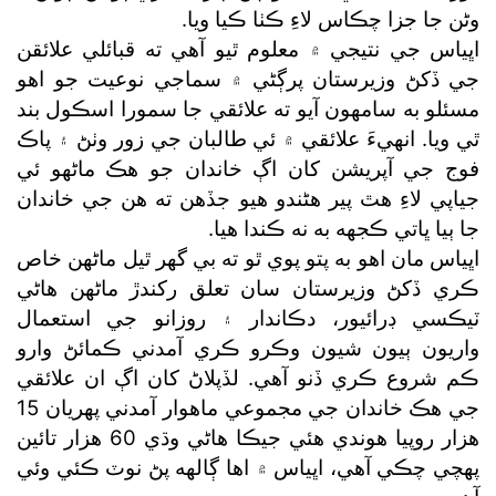
وڻن جا جزا چڪاس لاءِ ڪٺا ڪيا ويا.
اڀياس جي نتيجي ۾ معلوم ٿيو آهي ته قبائلي علائقن
جي ڏکڻ وزيرستان پرڳڻي ۾ سماجي نوعيت جو اهو
مسئلو به سامهون آيو ته علائقي جا سمورا اسڪول بند
ٿي ويا. انهيءَ علائقي ۾ ئي طالبان جي زور وٺڻ ۽ پاڪ
فوج جي آپريشن کان اڳ خاندان جو هڪ ماڻهو ئي
جياپي لاءِ هٿ پير هڻندو هيو جڏهن ته هن جي خاندان
جا ٻيا ڀاتي ڪجهه به نه ڪندا هيا.
اڀياس مان اهو به پتو پوي ٿو ته بي گھر ٿيل ماڻهن خاص
ڪري ڏکڻ وزيرستان سان تعلق رکندڙ ماڻهن هاڻي
ٽيڪسي ڊرائيور، دڪاندار ۽ روزانو جي استعمال
واريون ٻيون شيون وڪرو ڪري آمدني ڪمائڻ وارو
ڪم شروع ڪري ڏنو آهي. لڏپلاڻ کان اڳ ان علائقي
جي هڪ خاندان جي مجموعي ماهوار آمدني پهريان 15
هزار روپيا هوندي هئي جيڪا هاڻي وڌي 60 هزار تائين
پهچي چڪي آهي، اڀياس ۾ اها ڳالهه پڻ نوٽ ڪئي وئي