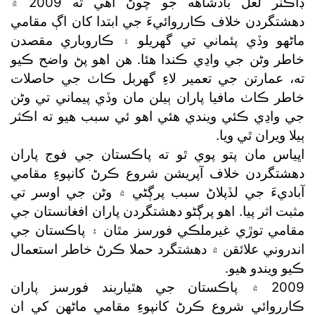
ڊاڪٽر لعل بادشاهه جو چوڻ آهي ته 2009 ۾
دهشتگردن خلاف ڪارروائيءَ جي ابتدا کان اڳ مقامي
ماڻهو وڏي پئماني تي گھريلو ۽ ڪاروباري مقصدن
خاطر وڻن جي واڍي ڪندا هئا. هن اهو پڻ واضح ڪيو
ته، عمارتن جي تعمير لاءِ گھربل ڪاٺ جي حاصلات
خاطر ڪاٺ مافيا پاران ٻيلن مان وڏي پيماني تي وڻن
جي واڍي ڪئي ويندي هئي اهو ئي سبب هيو ته اڪثر
ٻيلا ويران ٿي ويا.
اڀياس مان پتو پوي ٿو ته پاڪستان جي فوج پاران
دهشتگردن خلاف آپريشن شروع ڪرڻ کانپوءِ مقامي
آباديءَ جي لڏپلاڻ سبب پرڳڻي ۾ وڻن جي اوسر تي
مثبت اثر پيا. اهو پرڳڻو دهشتگردن پاران افغانستان جي
مقامي توڙي غيرملڪي فورسز مٿان ۽ پاڪستان جي
اندروني علائقن ۾ دهشتگرد حملا ڪرڻ خاطر استعمال
ڪيو ويندو هيو.
2009 ۾ پاڪستان جي هٿياربند فورسز پاران
ڪارروائي شروع ڪرڻ کانپوءِ مقامي ماڻهن کي ان