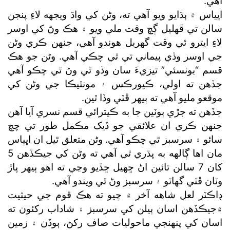
آهي.
اڀياس ۾ ٻڌايو ويو آهي ته، وڻن کي واڌ ويجهه لاءِ پنجن
سالن تي ڦهليل ڳچ وقت ملي ويو ۽ هڪ وڻ کي اوسر
لاءِ ايترو ئي وقت گھربل هوندو آهي، جنهن ڪري وڻن
جي اوسر وڏي پيماني تي ٿي چڪي آهي. وڻن جو هڪ
قسم “بونسئي” تيزيءَ سان وڏو ٿي وڻ ٿي چڪو آهي
جڏهن ته اولي، ڪيورڪس ۽ مونٿيڪا جي وڻن کي
موقعو مليو آهي ته ٻيهر ڦٽي وڏا ٿين.
جڏهن ته جڙي ٻوٽين جا به ڪيترائي قسم نسري آيا آهن
جنهن ڪري ان علائقي جو ڏيک مڪمل طور تي چچ
سائو ۽ سرسبز ٿي چڪو آهي. وڻن متعلق ٿيل ان اڀياس
مان اها ڳالهه به پڌري ٿي آهي ته وڻن کي جيڪڏهن 5
کان 7 سالن تائين اڻ ڇهيل ڇڏيو وڃي ته اهو ٻيهر پاڙ
وٽان ڦٽي گھاٽو ۽ سرسبز وڻ ٿي ويندو آهي.
ڊاڪٽر لعل شاهه آخر ۾ چيو ته هڪ قوم جي حيثيت
۾جيڪڏهن اسان ٻيلن کي سرسبز ۽ شاداب رکئون ته
اسان کي پنهنجي ماحوليات صاف رکڻ، ٻوڏن ۽ زمين