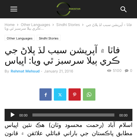
فاٽا ۾ آپريشن سبب لڏ پلاڻ جي
Sindhi Stories
Other Languages
Home
ڪري ٻيلا سرسبز ٿي ويا:...
Other Languages
Sindhi Stories
فاٽا ۾ آپريشن سبب لڏ پلاڻ جي
ڪري ٻيلا سرسبز ٿي ويا: اڀياس
5100
0
By
Rehmat Mehsud
-
January 21, 2016
Audio
00:00
00:00
Player
اسلام آباد (رحمت محسود وٽان) هڪ نئين اڀياس
مطابق پاڪستان جي باراني قبائلي علائقن ۾ قانون