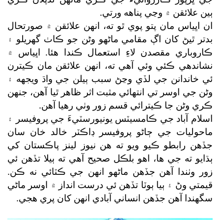
ٻين علائقن ۾ وڃي پناهه ورتي.
ان اڀياس مان پتو پوي ٿو ته، انهن علائقن ۾ صورتحال
بدتر ٿيڻ کان اڳ مقامي ماڻهو وڻن جو ڪاٺ گھريلو ۽
ڪاروباري مقصدن لاءِ استعمال ڪندا هئا. اڀياس ۾
نشاندهي ڪئي وئي آهي ته، انهن علائقن مان ڪيترن
ئي خاندانن جي لڏي وڃڻ سبب ٻيلن جي واڌ ويجهه ۽
وڻن جي اوسر تي انتهائي مثبت اثر ظاهر ٿيا آهن، جنهن
ڪري وڻن جا ڪيترائي قسم زور وٺي رهيا آهن.
اسلام آباد جي ڪامسيٽس يونيورسٽيءَ جي پروفيسر ۽
ماحوليات جي ڄاڻو پروفيسر ڊاڪٽر خالد خان سان
جڏهن رابطو ڪيو ويو ته هن نيوز لينز پاڪستان کي
ٻڌايو ته جي ها، اهو بلڪل صحيح آهي ته ٻيلا تڏهن ئي
زور وٺندا آهن جڏهن ماڻهو انهن جي ڪٽائي نه ڪن.
قيمتي وڻ ۽ ٻيا ٻوٽا تڏهن ئي درست انداز ۾ اوسر ماڻي
سگھندا آهن جڏهن انساني آبادي انهن کان پري هجي.