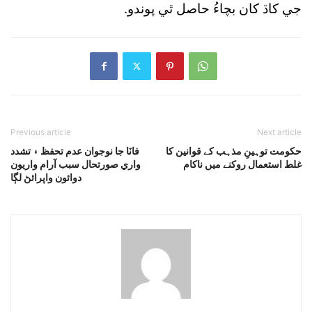
جي کاڌ کان بچاءُ حاصل ٿي پوندو.
Previous article
Next article
حکومت توہینِ مذہب کے قوانین کا
فاٽا جا نوجوان عدم تحفظ ۽ تشدد
غلط استعمال روکنے میں ناکام
واري صورتحال سبب آرام واريون
دوائون واپرائڻ لڳا