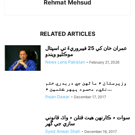
Rehmat Mehsud
RELATED ARTICLES
عمران خان کي 25 فيبروريءَ تي اسپتال
موڪليو ويندو
News Lens Pakistan
-
February 21, 2026
وزيرستان ۾ ماڻهن جي دربدري ختم
نٿي، محسود ٻيهر ڪئمپن ۾...
Ihsan Dawar
-
December 17, 2017
سوات ۾ ڪارنهن هيٺ قتلن ۾ واڌ، قانوني
سازي جي گهر
Syed Anwar Shah
-
December 16, 2017