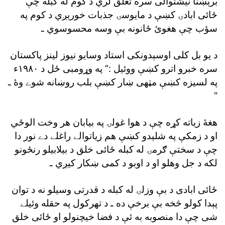
برېښنا نيشتوالى سره تعلق لري د کوم له کبله چې
ځائى ابادۍ کښې د مايوسۍ جذبات خورېږي د کوم په
سؤب چې هغوئ ځانونه بې وسه محسوسوي ـ
د يو بل کلى اوسېدونکى استاد وسايو نيوز لينز پاکستان
سره خبرو اترو کښې ووئيل :” په وړومبى ځل د ١٩٨٠ء
په لسيزه کښې مټهى ښار کښې بلب روښانه شوے وۀ ـ
“
هغۀ زياته کړه چې د هوا غولۍ په بيابان هر وخت الوځي
او د زمکې په شلېدو کښې هم زياتوالے راغلے دے نور دا
چې د سختې ګرمۍ له کبله ځائى خلق د بيلابيلو رنځونو
لکه د جل وهلو او د اوبو د کمى ښکار کيږي ـ
ځائى ابادى د بې وزلۍ له کبله د قدرتى وسيلو نه د توان
پېدا کولو څخه بې برخې ده ـ د تهرکول په حقله وئيلے
شى چې دا منصوبه به ئې د فضا خيچنولو او ځائى خلق