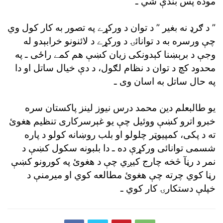
موده پس بندې شي ـ
” د ګرډ نه بغير ” د توان د ورکړے په تصور به کار کول وي
چې ورسره به د توانائۍ د ورکړے د لائنونو خرابېدو له
وجې د برېښنا کېدونکى زيان کښې هم کمے راځى ـ په
محدود کچ د توان د نظام لګول، د دې خيال ساتل او دا
په حال ساتل به اسان وى ـ
يو طالبعلم دين محمد درس نيوز لينز پاکستان سره
خبرو اترو کښې ووئيل چې يو غېرسرکارى تنظيم هغوئ
ته د پکى، کمپيوټر چلولو او بلب روښانه کولو د پاره
شسمى توانائى ورکړې ده ـ دا بلبونه سکول کښې د
نمر د رڼآ څخه چارج کيږي چې د هغوئ په کورونو کښې
رڼا کوي چرته چې هغوئ مطالعه کوي او ميرمنې د
خپلې دستکارۍ کار کوي ـ