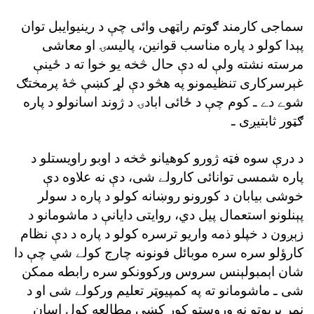
سماجى کارمند ګوتم راټهى وائى چې د رينيوايبل توان
پېدا کولو د پاره مناسب قوانين، پاليسۍ او معاشى
مرسته نشته ولې له دې حال څخه يو خوا ته د ځينې
غېرسرکارى تنظيمونو په هڅو دې لړ کښې څۀ پرمختګ
شوے دے ـ کوم چې د ځائى ابادۍ د ژوند اسانولو د پاره
ګټور ثابتيږى ـ
د درې سوه فټه ژورو کوهيانو څخه د اوبو راويستلو د
پاره شمسى توانائى کارولے شى، دې نه علاوه دې
خوشى بيابان د کورونو روښانه کولو د پاره د سولر
پېنلونو استعمال پيل دي، روايتى دايانې د ماشومانو د
زېږون د خپلو ذمه واريو ترسره کولو د پاره د دې نظام
کارؤلو سره سره موبائل فونونه چارج کولے شي چې دا
شان اېمبولېنس سروس ورکوونکو سره رابطه ممکن
شى ـ ماشومانو ته په کمپيوټر تعليم ورکولے شى او د
نمر پرېوتو نه وروستو کور کښې مطالعه کول اسان