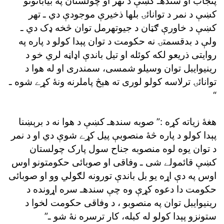
پنجاب او سندهـ کښې د تهر او چولستان په بيابانونو
کښې د نمر د توانائۍ بلها ذخيرې موجودې دي ـ تهر
کښې د خاورې ګټان د جيوتهرمل توان څخه ډک دي ـ
ولې د بدقسمتۍ نه حکومت د توان پېدا کولو د پاره په
روايتى ذريعو لکه کوئله او تيل باندې اډاڼه لري خو د
رينيوايبل توان وسيلو شمسى، سمندرى او له هوا د
توانائۍ ترلاسه کولو لورى ته هېڅ پاملرنه ونۀ کړے شوه ـ
“
هغۀ زياته کړه :” صوبه سندهـ کښې د هوا نه د برېښنا
پېدا کولو د پاره څۀ منصوبې پيل کړے شوې دي او د نمر
د توان يوه لوه منصوبه جناح سول پارک چولستان
کښې قائمولے شى ـ وفاقى او صوبائى حکومتونو اوس
اوس په دې اړه يو بل باندې تورونه لګولي وو او صوبائى
حکومت دا دعوه کړې وه چې سندهـ سره اړونده د
رينيوايبل توان په منصوبو ، د وفاقى حکومت لخوا د
ستونزو پېدا کولو له کبله، کار ترسره نۀ شو ـ”