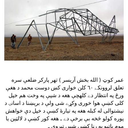
عمر کوټ ( الله بخش آريسر ) تهر پارکر ضلعې سره
تعلق لروونکے ٦٠ کلن خوارى کښ دوست محمد د هغې
ورځ په انتظار دے کلهچې هغه د شپې په وخت هم خپل
کلى کښې هوا خورى وکړے شى ولې د برېښنا د اسانۍ د
نيشتوالى له کبله هغه په تيارۀ کښې د خپل دې خواهش
پوره کولو څخه بې برخې دے ـ هغه کور کښې د لالټېن يا
موم باتيو په رڼا کښې شپې تېروي ـ