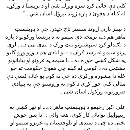
کلي دې ځائى ګرډ سره وتړلے شي او د برېښنا د ورکړے
له کبله د هغوئ د پاره ژوند تېرؤل اسان شي ـ “
د پيپلز پارټۍ اړوند سېنېټر تاج حيدر، چې د ډويلپمنټ
ماهر هم دے، ترمخه دې سيمو ته د برېښنا ورکولو د پاره
د لګېدلو ګرډ سټېشنونو نېټ ورک د لنډې بڼې دے ـ لرې
پرتو سيمو ته رسد ګران دے نو ابادى هم د وړو وړو کليو
په شکل کښې خوره ده ـ دا سيمه په غرونو او بيابانونو
مشتمل ده د کومې له کبله چې هغوئ حکومت ته څو
ځله دا مشوره ورکړې ده چې په کوم يو ځائے کښې دې
مثالى کلي جوړ کړي د کوم نه وروستو چې به بنيادى
ضرورتونه ورکول اسان شى ـ
على اکبر رحيمو د ډويلپمنټ ماهر دے ـ او تهر کښې په
رينيوايبل توانائۍ کار کوى، هغه وائي :” دا بس خوش
بختى ده چې د سندهـ او بلوچستان په غريزو سيمو او