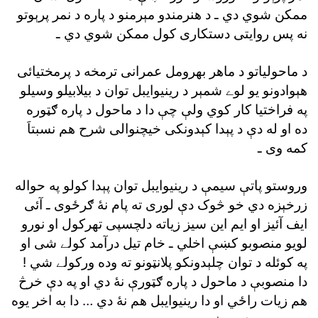
ممکن شوي دي ـ د هنرمندو مېرمنو د پاره د نمر پرېوتو
نه پس روايتى دستکارى کول ممکن شوي دي ـ
د ماحولياتو د ماهر بهرومل عمرانى ترمخه د پرمختيائى
هېوادونو يو لوے شمېر د رينيوايبل توان د بيلابيلو وسيلو
په فراختيا کار کوي ولې چې دا د ماحول د پاره ګټوره
ده او له دې د پېدا کېدونکى خيچنوالى شرح هم نسبتاَ
کمه وى ـ
وروستو پاتې سيمې د رينيوايبل توان پېدا کولو په حواله
زرخېزه دي خو څوک دې لورى ته پام نۀ ګرځوى ـ آئى
ايف آئيز او ايم اين سيز زياته دلچسپى تهرکول او نورو
لويو منصوبو کښې اخلي ـ خام تيل درآمد کولے شى او
په کوئله د توان چلېدونکو پلانټونو ته وده ورکولے شي !
دا منصوبې د ماحول د پاره ګټورې نۀ دي او په دې خرڅ
هم زيات راځي او دا رينيوايبل هم نۀ دي … دا به اخر يوه