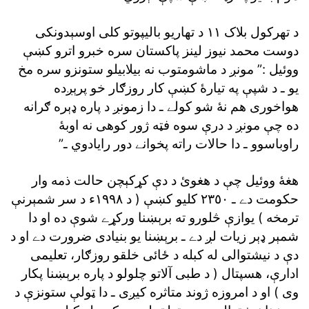
د تهرکول بلاک ١١ د تهاريو باليپوتو کلى اوسېدونکى
دوست محمد نيوز لينز پاکستان سره خبرو اترو کښې
ووئيل :” مونږ د ماشومتوب نه بيلابيلو ستونزو سره مخ
يو ـ د شپې په تيارۀ کښې کار روزګار خو پرېږده
هواخورى هم نۀ شو کولے ـ دا زمونږ د پاره ډېره ګرانه
ده چې مونږ د درې سوه فټه ژور کوهى نه اوبۀ
راوباسوو ـ دا حالات راته پخوانے دور رايادوي ـ”
هغۀ ووئيل چې د هغوئ د دې کړکېچن حالت ذمه وار
حکومت دے ـ ٢٣٥٠ کليو کښې ( د ١٩٩٨ء د سر شمېرنې
ترمخه ) يوازې څلورو ته برېښنا ورکړے شوې ده او دا
شمېر ډېر زيات لږ دے ـ برېښنا يو بنيادى ضرورت دے او د
دې د نيشتوالى له کبله د ځائى خلقو روزګار، تعليمى
ادارې، هسپتال ( د طبى آلاتو چلولو د پاره برېښنا پکار
وى ) او د امروزه ژوند متاثره کيږى ـ دا ټولې ستونزې د