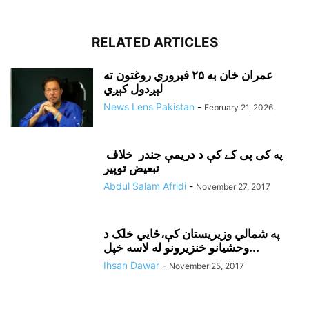
RELATED ARTICLES
عمران خان به ۲۵ فبروري روغتون ته
لېږدول کېږي
News Lens Pakistan
-
February 21, 2026
په کی پی کے کې د دريمې جندر خلاف
تبعيض توپير
Abdul Salam Afridi
-
November 27, 2017
په شمالي وزيريستان کې،ځايي خلک د
وحشيانو خنزيرونو له لاسه خپل...
Ihsan Dawar
-
November 25, 2017