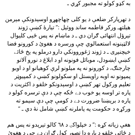
به کډو کولو ته مجبور کړي ـ
د تهرپارکر ضلعې د يو کلى چهاچهړو اوسېدونکې مېرمن
هيلتهـ ورکر فاطمه ساند ووئيل :” تيارۀ کښې ژوند
تېرؤل انتهائى ګران دي ـ د ماښام نه پس ځيى کليوال
لالټېنونه استعمالوي چې ورسره د هغوئ د کورونو فضا
خيچنېږى ـ د ژوند ژغوروونکي دارو درملو په يخ ځائے
کښې اېښودل، موبائل فونونه او د ابلاغ د نورو آلاتو
چارجنګ، د کورونو نه په ميلونو لرې کوهيانو او د اوبو
پمپونو نه اوبه راويستل او سکولونو کښې د کمپيوټر
تعليم ورکول تهر کښې د اوسېدونکو خلقو د اکثريت د
پاره تر اوسه يو خوب دے ځکه چې د دې ترسره کولو د
پاره د برېښنا ضرورت دے د کومې چې دې سيمو ته
ورکړه د حکومت په پاملرنه کښې شامل نۀ دي ـ “
هغې زياته کړه :” د خپلواکۍ د ٦٨ کالو تېرېدو نه پس هم
د ځائى خلقو د پاره دا تصور کول ګران دے چې د هغوئ