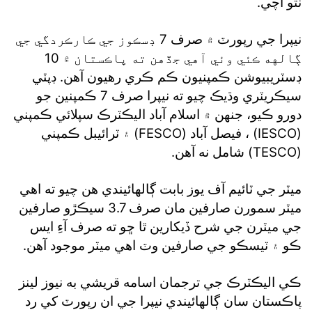
نٿو اچي.
نيپرا جي رپورٽ ۾ صرف 7 ڊسڪوز جي ڪارڪردگي جي
ڳالهه ڪئي وئي آهي جڏهن ته پاڪستان ۾ 10
ڊسٽريبيوشن ڪمپنيون ڪم ڪري رهيون آهن. ڊپٽي
سيڪريٽري وڌيڪ چيو ته نيپرا صرف 7 ڪمپنين جو
دورو ڪيو، جنهن ۾ اسلام آباد اليڪٽرڪ سپلائي ڪمپني
(IESCO) ، فيصل آباد (FESCO) ۽ ٽرائيبل ڪمپني
(TESCO) شامل نه آهن.
ميٽر جي ٽائيم آف يوز بابت ڳالهائيندي هن چيو ته اهي
ميٽر سمورن صارفين مان صرف 3.7 سيڪڙو صارفين
جي ميٽرن جي شرح ڏيکارين ٿا ڇو ته صرف آءِ ايس
ڪو ۽ ٽيسڪو جي صارفين وٽ اهي ميٽر موجود آهن.
ڪي اليڪٽرڪ جي ترجمان اسامه قريشي به نيوز لينز
پاڪستان سان ڳالهائيندي نيپرا جي ان رپورٽ کي رد