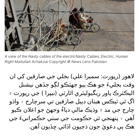
A view of the Nasty cables of the electricNasty Cables, Electric, Human
Right Matiullah Achakzai Copyright © News Lens Pakistan
لاهور (رپورٽ: سميرا علي) بجلي جي صارفين کي ان
وقت بجليءَ جو هڪ ٻيو جهٽڪو لڳو جڏهن نيشنل
اليڪٽرڪ پاور ريگيوليٽري اٿارٽي (نيپرا ) جي رپورٽ ۾
اڳ ئي ٽيڪس هيٺان دٻيل صارفين تي سرچارج ۽ واڌو
چارج جي مد ۾ وڌيڪ مالي دٻاءُ وجهڻ جو اعلان ڪيو
آهي ۽ پنهنجي ئي حڪومت جي سٺي حڪمرانيءَ جي
هڪ ٻي دعويٰ جون ڌڄيون اڏائي ڇڏيون آهن.