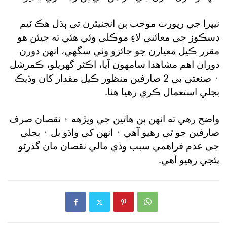
نيپرا جي رپورٽ موجب ٻن انجنيئرن تي ٻڌل هڪ ٽيم
ڊسڪوز جي معائني لاءِ موڪلي وئي هئي ته جيئن هو
مقرر ڪيل معيارن جو جائزو وٺي سگهي، انهن دورن
دوران اهم مشاهدا سامهون آيا، اڪثر گهريلو، ڪمرشل
۽ صنعتي بي 2 صارفين منظور ڪيل مقدار کان وڌيڪ
بجلي استعمال ڪري رهيا هئا.
واضح رهي ته انهن ٻن هاٿين جي ويڙهه ۾ نقصان صرف
صارفين جو ٿي رهيو آهي ۽ انهن کي واڌو بل ۽ بجلي
جي عدم فراهمي سبب وڏي مالي نقصان مان گذرڻو
پئجي رهيو آهي.