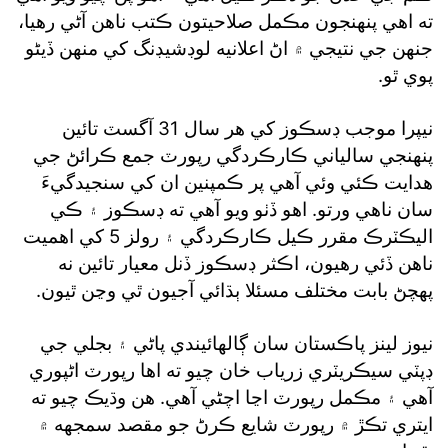
ته اهي پنهنجون مڪمل صلاحيتون ڪتب ناهن آڻي رهيا،
جنهن جي نتيجي ۾ اڻ اعلانيه لوڊشيڊنگ کي منهن ڏيڻو
پوي ٿو.
نيپرا موجب ڊسڪوز کي هر سال 31 آگسٽ تائين
پنهنجي سالياني ڪارڪردگي رپورٽ جمع ڪرائڻ جي
هدايت ڪئي وئي آهي پر ڪمپنين ان کي سنجيدگيءَ
سان ناهي ورتو. اهو ڏٺو ويو آهي ته ڊسڪوز ۽ ڪي
اليڪٽرڪ مقرر ڪيل ڪارڪردگي ۽ رولز 5 کي اهميت
ناهن ڏئي رهيون، اڪثر ڊسڪوز ڏنل معيار تائين نه
پهچڻ بابت مختلف مسئلا ٻڌائي آجيون ٿي وڃن ٿيون.
نيوز لينز پاڪستان سان ڳالهائيندي پاڻي ۽ بجلي جي
ڊپٽي سيڪريٽري زرياب خان چيو ته اها رپورٽ اڻپوري
آهي ۽ مڪمل رپورٽ اڃا اچڻي آهي. هن وڌيڪ چيو ته
ايتري تڪڙ ۾ رپورٽ شايع ڪرڻ جو مقصد سمجهه ۾