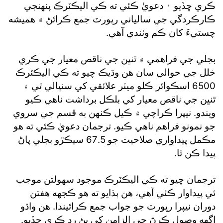
ڪري ڇڏيو ۽ دعويٰ ڪئي ته ڪي اليڪٽرڪ پنهنجي
ڪارڪردگي جي سالياني رپورٽ جمع ڪرائڻ ۾ هميشه
چستيءَ کان ڪم وٺندي آهي.
بجلي جي فراهمي ۾ ٿنڀن جي ناقص معيار جي ڪري
خلل جي حوالي سان هن وڌيڪ چيو ته ڪي اليڪٽرڪ
6500 اسڪوائر ڪلو ميٽر علائقي کي سنڀالي ٿي ۽
ٿنڀن جي ناقص معيار کي بلڪل برداشت ناهي ڪيو
ويندو. نيپرا ڪراچي ۾ ڪيل ڪنهن به قسم جي سروي
جو نمونو فراهم ناهي ڪيو. ترجمان دعويٰ ڪئي ته هو
مڪمل پيداواري صلاحيت جو 67.5 سيڪڙو بجلي پاڻ
پيدا ڪن ٿا.
ترجمان چيو ته ڪي اليڪٽرڪ موجود سهولتن موجب
ئي پيداوار ڪئي آهي، هن ٻڌايو ته هو ڪجهه هفتن
دوران نيپرا رپورٽ جو جواب جمع ڪرائيندا. هن واڌو
اگهه وصول ڪرڻ جي الزامن کي پڻ رد ڪري ڇڏيو.