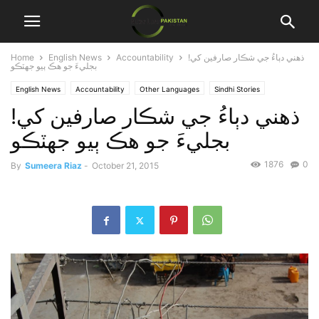
!ذهني دٻاءُ جي شڪار صارفين کي
Accountability
English News
Home
بجليءَ جو هڪ ٻيو جهٽڪو
English News
Accountability
Other Languages
Sindhi Stories
!ذهني دٻاءُ جي شڪار صارفين کي
بجليءَ جو هڪ ٻيو جهٽڪو
1876
0
By
Sumeera Riaz
-
October 21, 2015