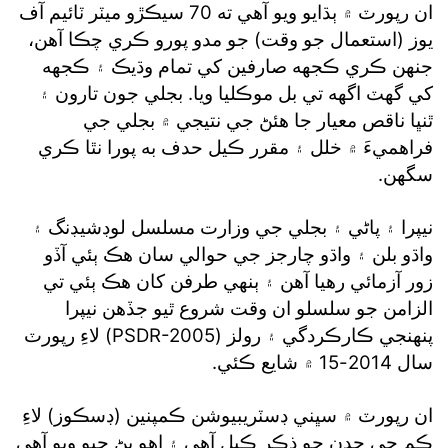
ان رپورٽ ۾ ٻڌايو ويو آهي ته 70 سيڪڙو ميٽر ٽائيم آف
يوز (استعمال جو وقت) جو مدو پورو ڪري چڪا آهن،
جنهن ڪري ڪجهه صارفين کي تمام وڌيڪ ۽ ڪجهه
کي گهٽ اگهه تي بل موڪليا ويا. بجلي جون تارون ۽
ٿنڀا ناقص معيار جا هئڻ جي نتيجي ۾ بجلي جي
فراهميءَ ۾ خلل ۽ مقرر ڪيل حدف به پورا نٿا ڪري
سگهن.
نيپرا ۽ پاڻي ۽ بجلي جي وزارت مسلسل لوڊشيڊنگ ۽
واڌو بلن ۽ واڌو چارجز جي حوالي سان هڪ ٻئي آڏو
زور آزمائي رهيا آهن ۽ ٻنهي طرفن کان هڪ ٻئي تي
الزامن جو سلسلو ان وقت شروع ٿيو جڏهن نيپرا
پنهنجي ڪارڪردگي ۽ رولز (PSDR-2005) لاءِ رپورٽ
سال 2014-15 ۾ شايع ڪئي.
ان رپورٽ ۾ سڀني ڊسٽريبيوشن ڪمپنين (ڊسڪوز) لاءِ
ڪم جي حدن جو ذڪر ڪيل آهي ۽ اهو پڻ چيو ويو آهي