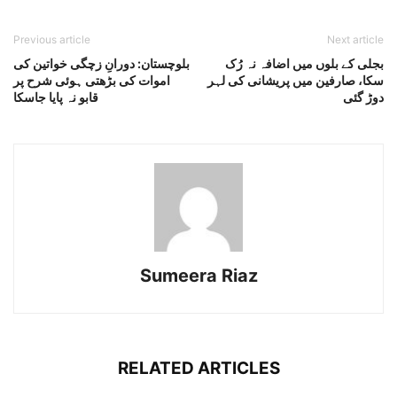
Previous article
Next article
بجلی کے بلوں میں اضافہ نہ رُک
بلوچستان: دورانِ زچگی خواتین کی
سکا، صارفین میں پریشانی کی لہر
اموات کی بڑھتی ہوئی شرح پر
دوڑ گئی
قابو نہ پایا جاسکا
Sumeera Riaz
RELATED ARTICLES