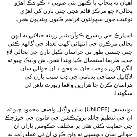
آهيان ته پنجاب يا ڪنهن ٻئي صوبي ۾ ڪو هڪ اهڙو
بحاليءَ جو مرڪز قائم هجي جتي ٻارن کي اهڙي
نوعيت جون سهولتون فراهم ڪيون وينديون هجن.
اسپارڪ جي ريسرچ ڪوآرڊينيٽر زرينه جيلاني به انهن
بحالي مرڪزن جي انتهائي گهٽ تعداد جي ڳالهه ڪئي
جتي جنسي طور تي حراسان ڪيل ٻارن جي بحالي لاءِ
جديد طريقا استعمال ڪيا ويندا هجن. هن وڌيڪ چيو ته
انگن اکرن موجب ڄاڻ نه هجڻ ۽ ان حوالي سان
لاڳاپيل سماجي بدنامي جي ڊپ سبب ٻارن کي
هراسان ڪرڻ جا هزارين واقعا رپورٽ ناهن ٿي
سگهندا.
يونيسيف (UNICEF) سان واڳيل واصف محمود چيو ته
ان جي تنظيم چائلڊ پروٽيڪشن جي قانون جي جوڙجڪ
جي حمايت ڪئي هئي پر مختلف حڪومتن پاران ان
حوالي سان دلچسپي نه وٺڻ ڪري ان تي عملدرآمد نه