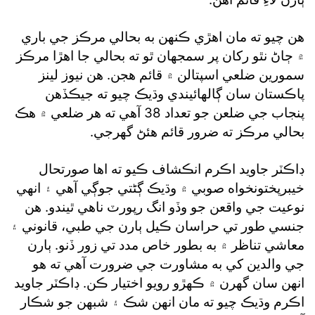
هن چيو ته مان اهڙي ڪنهن به بحالي مرڪز جي باري
۾ ڄاڻ نٿو رکان پر سمجهان ٿو ته بحالي جا اهڙا مرڪز
سمورين ضلعي اسپتالن ۾ قائم هجن. هن نيوز لينز
پاڪستان سان ڳالهائيندي وڌيڪ چيو ته جيڪڏهن
پنجاب جي ضلعن جو تعداد 38 آهي ته هر ضلعي ۾ هڪ
بحالي مرڪز ته ضرور قائم هئڻ گهرجي.
ڊاڪٽر جاويد اڪرم انڪشاف ڪيو ته اها صورتحال
خيبرپختونخواه صوبي ۾ وڌيڪ ڳڻتي جوڳي آهي ۽ انهي
نوعيت جي واقعن جو وڏو انگ رپورٽ ناهي ٿيندو. هن
جنسي طور تي حراسان ڪيل ٻارن جي طبي، قانوني ۽
معاشي تناظر ۾ به بطور خاص مدد تي زور ڏنو. ٻارن
جي والدين کي به مشاورت جي ضرورت آهي ته هو
انهن سان گهرن ۾ ڪهڙو رويو اختيار ڪن. ڊاڪٽر جاويد
اڪرم وڌيڪ چيو ته مان انهن شڪ ۽ شبهن جو شڪار