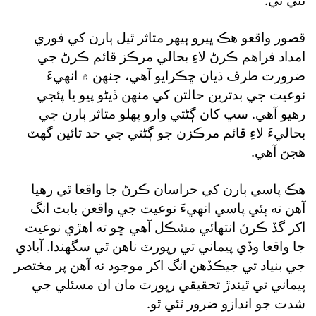
ٿئي ٿي.
قصور واقعو هڪ ڀيرو ٻيهر متاثر ٿيل ٻارن کي فوري
امداد فراهم ڪرڻ لاءِ بحالي مرڪز قائم ڪرڻ جي
ضرورت طرف ڌيان ڇڪرايو آهي، جنهن ۾ انهيءَ
نوعيت جي بدترين حالتن کي منهن ڏيڻو پيو يا پئجي
رهيو آهي. سڀ کان ڳڻتي وارو پهلو متاثر ٻارن جي
بحاليءَ لاءِ قائم مرڪزن جو ڳڻتي جي حد تائين گهٽ
هجڻ آهي.
هڪ پاسي ٻارن کي حراسان ڪرڻ جا واقعا ٿي رهيا
آهن ته ٻئي پاسي انهيءَ نوعيت جي واقعن بابت انگ
اکر گڏ ڪرڻ انتهائي مشڪل آهي ڇو ته اهڙي نوعيت
جا واقعا وڏي پيماني تي رپورٽ ناهن ٿي سگهندا. آبادي
جي بنياد تي جيڪڏهن انگ اکر موجود نه آهن پر مختصر
پيماني تي ٿيندڙ تحقيقي رپورٽ مان ان مسئلي جي
شدت جو اندازو ضرور ٿئي ٿو.