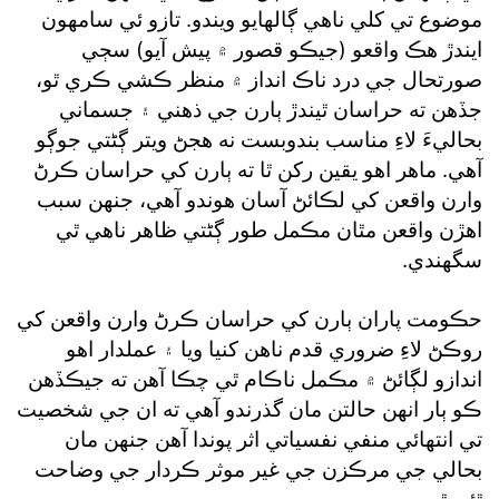
موضوع تي کلي ناهي ڳالهايو ويندو. تازو ئي سامهون
ايندڙ هڪ واقعو (جيڪو قصور ۾ پيش آيو) سڄي
صورتحال جي درد ناڪ انداز ۾ منظر ڪشي ڪري ٿو،
جڏهن ته حراسان ٿيندڙ ٻارن جي ذهني ۽ جسماني
بحاليءَ لاءِ مناسب بندوبست نه هجڻ ويتر ڳڻتي جوڳو
آهي. ماهر اهو يقين رکن ٿا ته ٻارن کي حراسان ڪرڻ
وارن واقعن کي لڪائڻ آسان هوندو آهي، جنهن سبب
اهڙن واقعن مٿان مڪمل طور ڳڻتي ظاهر ناهي ٿي
سگهندي.
حڪومت پاران ٻارن کي حراسان ڪرڻ وارن واقعن کي
روڪڻ لاءِ ضروري قدم ناهن کنيا ويا ۽ عملدار اهو
اندازو لڳائڻ ۾ مڪمل ناڪام ٿي چڪا آهن ته جيڪڏهن
ڪو ٻار انهن حالتن مان گذرندو آهي ته ان جي شخصيت
تي انتهائي منفي نفسياتي اثر پوندا آهن جنهن مان
بحالي جي مرڪزن جي غير موثر ڪردار جي وضاحت