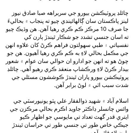
چائلڊ پروٽيڪشن بيورو جي سربراهه صبا صادق نيوز
لينز پاڪستان سان ڳالهائيندي چيو ته پنجاب ۾ بحاليءَ
جا صرف 10 مرڪز ڪم ڪري رهيا آهن. هن وڌيڪ چيو
ته اسان جنسي تشدد جو شڪار ٿيندڙ ٻارن کي
نفسياتي ۽ طبي سهولتون فراهم ڪرڻ کان علاوه انهن
جي مڪمل بحالي لاءِ به ڪم ڪري رهيا آهيون. هن جو
چوڻ هو ته انهن جو ادارو ان حوالي سان عوام ۾ شعور
بيدار ڪرڻ لاءِ ورڪشاپ منعقد ڪري رهيو آهي. چائلڊ
پروٽيڪشن بيورو پاران ٿيندڙ ڪوششون مسئلي جي
شدت سبب اٽي ۾ لوڻ برابر آهن.
اسلام آباد ۾ شهيد ذوالفقار علي ڀٽو يونيورسٽي جي
وائس چانسلر ڊاڪٽر جاويد اڪرم بحالي مرڪزن جي
ايتري قدر گهٽ تعداد تي مايوسي جو اظهار ڪيو
جيڪي خاص طور تي جنسي طور تي حراسان ٿيندڙ
ٻارن لاءِ قائم آهن.