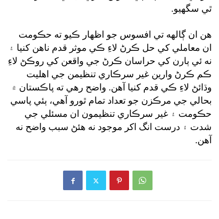
ٿي سگهيو.
هن ان ڳالهه تي افسوس جو اظهار ڪيو ته حڪومت
ان معاملي کي حل ڪرڻ لاءِ ڪي موثر قدم ناهن کنيا ۽
نه ئي ٻارن کي حراسان ڪرڻ جي واقعن کي روڪڻ لاءِ
ڪم ڪرڻ وارين غير سرڪاري تنظيمن جي اهليت
وڌائڻ لاءِ ڪي قدم کنيا آهن. واضح رهي ته پاڪستان ۾
بحالي جي مرڪزن جو تعداد تمام ٿورو آهي، ٻئي پاسي
حڪومت ۽ غير سرڪاري تنظيمون ان مسئلي جي
شدت ۽ درست انگ اکر موجود نه هئڻ سبب واضح نه
آهن.