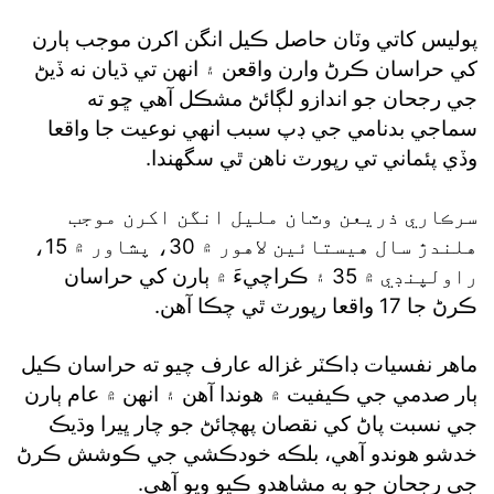
پوليس کاتي وٽان حاصل ڪيل انگن اکرن موجب ٻارن
کي حراسان ڪرڻ وارن واقعن ۽ انهن تي ڌيان نه ڏيڻ
جي رجحان جو اندازو لڳائڻ مشڪل آهي ڇو ته
سماجي بدنامي جي ڊپ سبب انهي نوعيت جا واقعا
وڏي پئماني تي رپورٽ ناهن ٿي سگهندا.
سرڪاري ذريعن وٽان مليل انگن اکرن موجب
هلندڙ سال هيستائين لاهور ۾ 30، پشاور ۾ 15،
راولپنڊي ۾ 35 ۽ ڪراچيءَ ۾ ٻارن کي حراسان
ڪرڻ جا 17 واقعا رپورٽ ٿي چڪا آهن.
ماهر نفسيات ڊاڪٽر غزاله عارف چيو ته حراسان ڪيل
ٻار صدمي جي ڪيفيت ۾ هوندا آهن ۽ انهن ۾ عام ٻارن
جي نسبت پاڻ کي نقصان پهچائڻ جو چار ڀيرا وڌيڪ
خدشو هوندو آهي، بلڪه خودڪشي جي ڪوشش ڪرڻ
جي رجحان جو به مشاهدو ڪيو ويو آهي.