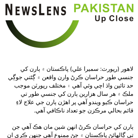
لاهور (رپورٽ: سميرا علي) پاڪستان ۾ ٻارن کي
جنسي طور حراسان ڪرڻ وارن واقعن ۾ ڳڻتي جوڳي
حد تائين واڌ اچي وئي آهي ۽ مختلف رپورٽن موجب
ملڪ ۾ هر سال هزارين ٻارن کي جنسي طور تي
حراسان ڪيو ويندو آهي پر اهڙن ٻارن جي علاج لاءِ
قائم بحالي مرڪزن جو تعداد ناڪافي آهي.
ٻارن کي حراسان ڪرڻ انهن شين مان هڪ آهي جن
تي ڳالهائڻ پاڪستان ۾ ڄڻ ممنوع آهي جنهن ڪري ان