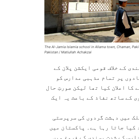
The Al-Jamia Islamia school in Allama town, Chaman, Pakis
Pakistan / Matiullah Achakzai
دی کے خلاف قومی ایکشن پلان کے
ادوں پر تمام مذہبی مدارس کو
کا اعلان کیا تھا لیکن صورتِ حال
ی کے ساتھ نفاذ کے باعث یہ ایک
لک میں دہشت گردوں کی سرپرستی
 کیا جاتا رہا ہے۔ پاکستان میں
ارس کے شدت پسندی کے فروغ میں