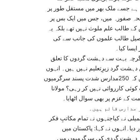
ہ ہے جسے ملک بھر میں مستقل طور پر
سانحہ صفورہ میں، جس میں ایک بس پر
ھا، مدارس کے طالب علم ملوث نہیں تھے بلکہ یہ
تحصیل طالب علموں کی جانب سے کی
ایسا کیا۔
اگرچہ بہت سے دہشت گردوں کا تعلق
ہشت گرد زیرِتعلیم نہیں ہیں۔ انہوں
نے مزید کہا: وزیرداخلہ خود یہ انکشاف کرچکے ہیں کہ 250مدارس شدت پسند سرگرمیوں
وئی کارروائی نہیں کر رہی؟ مولانا
ت کے عزم پر بھی سوال اٹھایا۔
ر مدارس قائم ہیں۔
لی نے کیاجنہوں نے تمام مکاتبِ فکر
ا۔انہوں نے کہا: پاکستان میں
اور دہشت گردی کی سرگرمیوں میں