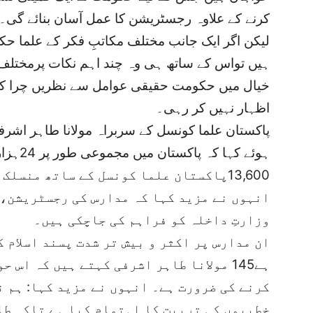
کرنے کے علاوہ رجسٹریشن کا عمل آسان بنائے گی۔
لیکن اگر ایک جانب مختلف مکاتبِ فکر کے علما ح
ہیں تواس کے ساتھ ہی وہ چند اہم نکات پرمختلف 
خیال میں حکومت حقیقی عوامل سے نظریں چرا کر 
اظہار نہیں کر رہی۔
پاکستان علما کونسل کے سربراہ مولانا طاہر اشرفی
ہوئے کہا
13,600پاکستان علما کونسل کے ساتھ منسلک ہیں۔
انہوں نے مزید کہا کہ مدارس کی رجسٹریشن، 
وزارتِ داخلہ کو فراہم کی جاچکی ہیں۔
ان مدارس پر اکثر و بیش تر شدت پسند اسلام 
ہے145 مولانا طاہر اشرفی کہتے ہیں کہ اس
کرنے کی ضرورت ہے۔ انہوں نے مزید کہا: ہم ن
خطیبوں کی تربیت کا اہتمام کیا ہے تاکہ طا