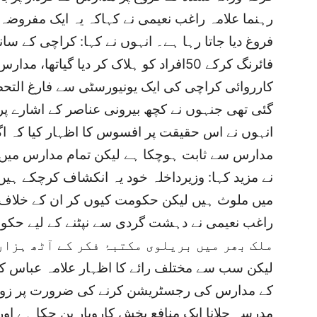
رہنما علامہ راغب نعیمی نے کہاکہ یہ ایک مفروض
فروغ دیا جاتا رہا ہے۔ انہوں نے کہا: کراچی کے 
فائرنگ کرکے 50افراد کو ہلاک کر دیا گیات
کارروائی کراچی کی ایک یونیورسٹی سے فارغ ال
گئی تھی جنہوں نے کچھ بیرونی عناصر کے اشارے پر 
انہوں نے اس حقیقت پر افسوس کا اظہار کیا کہ 
مدارس سے ثابت ہوچکا ہے لیکن تمام مدارس میں د
میں ملوث ہیں لیکن حکومت کیوں کر ان کے خلاف ک
راغب نعیمی نے دہشت گردی سے نپٹنے کے لیے حکوم
ملک بھر میں بریلوی مکتبۂ فکر کے آٹھ ہزا
لیکن سب سے مختلف رائے کا اظہار علامہ عباس کمی
کے مدارس کی رجسٹریشن کرنے کی ضرورت پر زور دی
مدرسہ چلانا ایک منافع بخش کاروبار بن چکا ہے 