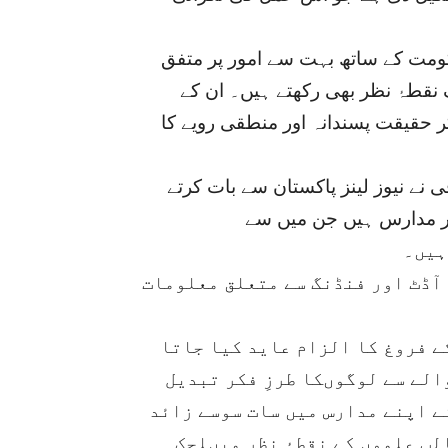
کومت کے ساتھ بہت سے امور پر متفق
نقطۂ نظر بھی رکھتے ہیں۔ ان کے
حقیقت پسندانہ اور منطقی رویے کا
 نے نیوز لینز پاکستان سے بات کرتے
 کہ پاکستان میں مجموعی طور پر 24ہزار مدارس ہیں جن میں سے
آڈٹ اور فنڈنگ سے متعلق معلومات
کے فروغ کا الزام عاید کیا جاتا
 حوالے سے لوگوںکا طرزِ فکر تبدیل
ے اپنے مدارس میں سات سوسے زائد
لب علموں کے نقطۂ نظر میںلچک