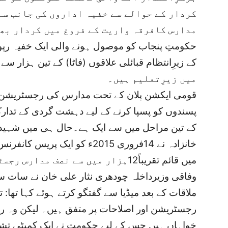
کردار کے حوالے سے خفیہ اداروں کی جانب سے
مدارس کافرقہ واریت کے فروغ میں کردار بھی
حکومتِ پنجاب کو موصول ہونے والی ایک خفیہ رپور
میں زیرِتعلیم ہیں۔
قومی ایکشن پلان کے تحت مدارس کی رجسٹریشن
پسندوں کو پسپا کرنے کے لیے دہشت گردی کے تدار
کے تین مراحل میں سے ایک ہے۔حال ہی میں شہید ہو
خانزادہ نے 14فروری 2015ء کو ایک
میں قائم تقریباً12ہزار میں سے نصف مدارس رجسٹرڈ نہیں ہیں۔
وفاقی وزیرداخلہ چودھری نثار علی خان نے سات س
ملاقات کے بعد میڈیا سے گفتگو کرتے ہوئے کہا تھا:
رجسٹریشن اور اصلاحات پر متفق ہیں۔ لیکن وہ ر
خواہاں ہیں جس کے لیے حکومت نے ایک کمیٹی تش