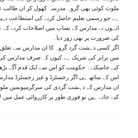
ملوث کوئی بھی گروہ مدرسہ کھول کر ان طالب علم
ہے جو رسمی تعلیم حاصل کرنے کی استطاعت نہیں
انہوں نے مدارس کے نصاب میں اصلاحات کرنے کے عل
کی ضرورت پر بھی زور دیا۔
اگر کسی دہشت گرد گروہ کا ان مدارس سے تعلق 
میں برابر کی شریک ہے کیوں کہ صرف مدارس ک
کیے جاسکتے۔ حکومت کو اس سے ایک قدم آگے بڑھ
اس کے ساتھ ہی اگر رجسٹرڈ و غیر رجسٹرڈ مدار
ان مدارس کے دہشت گردی کی سرگرمیوںمیں ملوث
کیے جاتے ہیں تو فوری طور پر کارروائی عمل میں ل