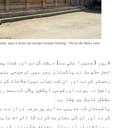
tan, says it does not accept foreign funding. : Photo By News Lens
لاہور ( سمیرا علی سے) دہشت گردی اور شدت پسن
تحت حکومت نے پاکستان بھر میں ترجیحی بنی
رجسٹر کرنے اور ان کے نصاب میںاصلاحات کرنے 
واضح نہ ہونے اورقومی ایکشن پلان کے سست رو
مشکل ٹاسک بن چکا ہے۔
پاکستان کے مذہبی مدارس پرعرصہ دراز سے م
کرنے اور ان کی معاونت کرنے کا الزام عاید
برسرِاقتدار آنے والی مختلف حکومتوں کو مد