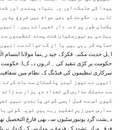
پیدا کی جاسکے اور وہ بنیاد پسندی اور شدت
تاہم وہ حکومت کو بھی عوام میں فروغ پذیر ش
یکساں طور پر ذمہ دار ٹھہراتے ہیں۔ انہوں ن
بہت سی یونیورسٹیاں شدت پسند تنظیموں سے 
حمایت کر رہی ہیں یا ان کے حوالے سے انہوں 
اہل حدیث مکتبۂ فکرکے جید رہنما مولانا ابتسام ال
حکومت پر کڑی تنقید کی ۔ انہوں نے کہا: حکومت 
سرکاری تنظیموں کی فنڈنگ کے نظام میں شفافیت 
انہوں نے نیوز لینز پاکستان سے بات کرتے ہو
سے منسلک مدارس کی تعداد دو ہزار سے زائد 
کیوں اس سے قبل ایسی کوئی پابندی نہیں تھی
دہشت گرد یونیورسٹیوں سے بھی فارغ التحصیل تھ
فرقہ ورانہ تشدد کے فروغ پر مدارس کے کردار پر با