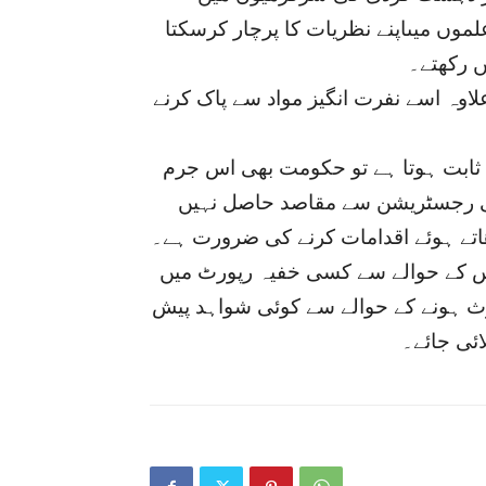
وں میںاپنے نظریات کا پرچار کرسکتا
 رکھتے۔
اوہ اسے نفرت انگیز مواد سے پاک کرنے
ثابت ہوتا ہے تو حکومت بھی اس جرم
ی رجسٹریشن سے مقاصد حاصل نہیں
اتے ہوئے اقدامات کرنے کی ضرورت ہے۔
س کے حوالے سے کسی خفیہ رپورٹ میں
 ہونے کے حوالے سے کوئی شواہد پیش
ائی جائے۔