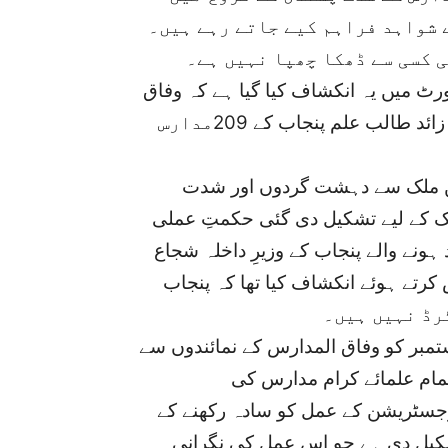
 شواہد فراہم کیے جاتے رہے ہیں۔
 کسی سے ڈھکا چھپا نہیں ہے۔
ٹ میں یہ انکشاف کیا گیا ہے کہ وفاق
کے زیرِانتظام قبائلی علاقوں (فاٹا) کے تین ہزار سے زائد طالب علم پنجاب کے 209مدارس
 ملک سے دہشت گردوں اور شدت
ک کے لیے تشکیل دی گئی حکمتِ عملی
نے والے پنجاب کے وزیرِ داخلہ شجاع
 پریس کانفرنس کرتے ہوئے انکشاف کیا تھا کہ پنجاب
تمبر کو وفاق المدارس کے نمائندوں سے
 تمام علمائے کرام مدارس کی
جسٹریشن کے عمل کو سادہ رکھنے کے
کیل دی ہے جو اس عمل کی نگرانی