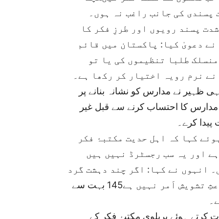
 پسندی کی جانب راغب نہ ہوں۔
دت پسند رویوں اور طرزِ فکر کا
ے دعویٰ کیا: پاکستان میں قائم
منسلک طلبا تنظیموں کی یا تو
نے نرم رویہ اختیار کر رکھا ہے۔
ٰہی ظہیر نے مدارس کو نشانہ بنانے پر
مدارس کا احتساب کرنے سے قبل غیر
پیدا کرے۔
ئے کہا کہ اہل حدیت مکتبۂ فکر
ہے اور یہ سب رجسٹرڈ نہیں ہیں
۔ انہوں نے کہا: اگر چند دہشت گرد
مدارس میں زیرِتعلیم رہے ہیں تویہ کوئی باعثِ تشویش اَمر نہیں ہے145 بہت سے
ے۔
ت کرتے ہوئے بریلوی مکتبۂ فکر کے