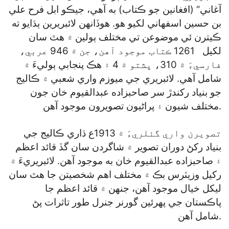
آغاني“ (افغانين جو ڪتاب) به آهي، جيڪو ابل فرح علي
بن حسين اسفهاني لکيو هو. هوڏانهن لائبريرين ٻڌايو ته
ڪيترن ئي موضوعن تي مختلف ٻولين ۾ هٿ سان
لکيل 1261 ڪتاب موجود آهن، جن ۾ 946 عربي،
فارسيءَ ۾ 310، پشتو ۾ 4 ۽ هڪ پنجابي ٻوليءَ ۾
شامل آهي. لائبريري جي ميوزم واري شعبي ۾ ڪاليج
جو بنياد رکندڙ سر صاحبزاده عبدالقيوم خان جون
مختلف شيون ۽ پراڻيون تصويرون موجود آهن.
تصويرن واري گئلريءَ ۾ 1913ع ڌاري ڪاليج جي
بنياد رکڻ دوران تصوير ۾ شاگردن سان گڏ قائد اعظم
۽ صاحبزاده عبدالقيوم خان به موجود آهن. لائبريريءَ ۾
رکيل وزيٽرس بڪ ۾ مختلف اهم شخصيتن جا هٿ سان
ليکل خيال موجود آهن، جنهن ۾ قائد اعظم جا
پاڪستان جي پهرئين گورنر جنرل طور تاثرات پڻ
شامل آهن.