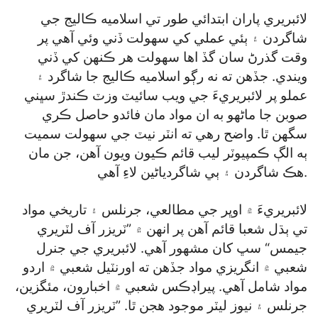
لائبريري پاران ابتدائي طور تي اسلاميه ڪاليج جي
شاگردن ۽ ٻئي عملي کي سهولت ڏني وئي آهي پر
وقت گذرڻ سان گڏ اها سهولت هر ڪنهن کي ڏني
ويندي. جڏهن ته نه رڳو اسلاميه ڪاليج جا شاگرد ۽
عملو پر لائبريريءَ جي ويب سائيٽ وزٽ ڪندڙ سڀني
صوبن جا ماڻهو به ان مواد مان فائدو حاصل ڪري
سگهن ٿا. واضح رهي ته انٽر نيٽ جي سهولت سميت
ٻه الڳ ڪمپيوٽر ليب قائم ڪيون ويون آهن، جن مان
هڪ شاگردن ۽ ٻي شاگردياڻين لاءِ آهي.
لائبريريءَ ۾ اوڀر جي مطالعي، جرنلس ۽ تاريخي مواد
تي ٻڌل شعبا قائم آهن پر انهن ۾ ”ٽريزر آف لٽريري
جيمس“ سڀ کان مشهور آهي. لائبريري جي جنرل
شعبي ۾ انگريزي مواد جڏهن ته اورنٽيل شعبي ۾ اردو
مواد شامل آهي. پيراڊڪس شعبي ۾ اخبارون، مئگزين،
جرنلس ۽ نيوز ليٽر موجود هجن ٿا. ”ٽريزر آف لٽريري