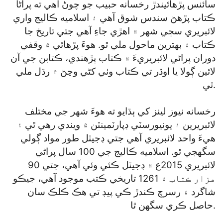
سائنس پڙهائيندڙ رخسانه حبيب جو چوڻ آهي ته پراڻا
ڪتاب پڙهڻ سندس شوق آهي ۽ اسلاميه ڪاليج واري
لائبريري سڄي شهر ۾ اهڙي جاءِ آهي جتي تاريخ جا
ڪتاب ۽ بهترين ماحول ملي ٿو. هوءَ پڙهائي ۾ وقفي
دوران پراڻي لائبريريءَ ۾ ڪتاب پڙهندي، ڪتابن جي آن
لائين ڳولا يا اوڌر تي ڪتاب وٺي کڻي وڃڻ ۾ رڌل ملي
ٿي.
رخسانه نيوز لينز کي ٻڌايو ته هوءَ شهر جي مختلف
لائبريرين ۽ يونيورسٽي ڊپارٽمينٽن ۾ ويندي رهي ٿي ۽
هيءَ واحد لائبريري آهي جتي ڊجيٽل طور مواد ڳولي
سگهجي ٿو. اسلاميه ڪاليج جي 100 سال پراڻي
لائبريري 2015ع ۾ ڊجيٽل ڪئي وئي آهي، جتي 90
هزار ڪتاب ۽ 1261 تاريخي ڪتب موجود آهي، جيڪو
شاگرد ۽ رسرچ ڪندڙ ڪي پيڊ تي هڪ ڪلڪ سان
حاصل ڪري سگهن ٿا.