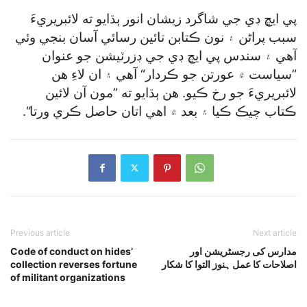
پي ايڇ ڊي جي شاگرد زيشان انور ٻڌايو ته لائبريريءَ
سبب پراڻن ۽ نون ڪتابن تائين رسائي آسان بنجي وئي
آهي ۽ سندس پي ايڇ ڊي جي ڊزرٽيشن جو عنوان
”سياست ۾ عورتن جو ڪردار“ آهي ۽ ان لاءِ هن
لائبريريءَ جو رخ ڪيو. هن ٻڌايو ته ”مون آن لائين
ڪتاب چيڪ ڪيا ۽ بعد ۾ اهي اتان حاصل ڪري ورتا“.
Previous article
Next article
مدارس کی رجسٹریشن اور
Code of conduct on hides’
اصلاحات کا عمل ہنوز التوا کا شکار
collection reverses fortune
of militant organizations