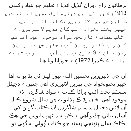
برطانوي راڄ دوران گڏيل انڊيا ۾ تعليم جو بنياد رکندي
1913ع ۾ پراڻي اين ڊبليو ايف صوبي ۾ قائم ڪيل
ڪاليج جي هيءَ لائبريري هڪ اهم اثاثو آهي.
خيبر پختونخواه ۾ سڀ کان قديم لائبريريءَ ۾
اڻلڀ ڪتاب ۽ تاريخي مواد موجود آهي. اها سڀ
کان وڏي لائبريري پڻ آهي، جنهن جي عمارت ٻن
وڏن هالن ۽ 9 ڪمرن تي ٻڌل آهي. ياد رهي ته هڪ
هال ۽ 4 ڪمرا 1972ع ۾ جوڙايا ويا هئا.
ان جي لائبريرين تحسين الله، نيوز لينز کي ٻڌايو ته اها
خيبر پختونخواه جي پهرين لائبريري آهي جنهن ۾ ڊجيٽل
سسٽم تحت اڻلڀ پراڻا ڪتاب ۽ مواد شاگردن لاءِ
موجود آهي. خان وڌيڪ ٻڌايو ته هن سال شروع ڪيل
آن لائين ڊجيٽل سسٽم شاگردن لاءِ ڪتاب ڳولڻ کي
آسان بنائي ڇڏيو آهي ۽ ڪو به ماڻهو مائوس جي هڪ
ڪلڪ سان پنهنجي پسند جو ڪتاب ڳولي سگهي ٿو.