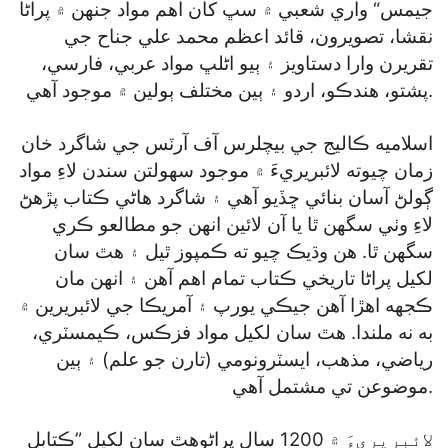
جيمس“ واري شعبي ۾ سڀ کان اهم مواد جنهن ۾ پراڻا
نقشا، تصويرون، قائد اعظم محمد علي جناح جي
تقريرن وارا دستاويز ۽ ٻيو اڻلڀ مواد عربي، فارسي،
پشتو، هندڪو، اردو ۽ ٻين مختلف ٻولين ۾ موجود آهي.
اسلاميه ڪاليج جي بيچلرس آف آرٽس جي شاگرد خان
زمان چيوته لائبريريءَ ۾ موجود سهولتن سندن لاءِ مواد
ڳولڻ آسان بنائي ڇڏيو آهي ۽ شاگرد هاڻي ڪتاب پڙهڻ
لاءِ وٺي سگهن ٿا يا آن لائين انهن جو مطالعو ڪري
سگهن ٿا. هن وڌيڪ چيو ته ڪمپوز ٿيل ۽ هٿ سان
لکيل پراڻا تاريخي ڪتاب تمام اهم آهن ۽ انهن مان
ڪجهه اهڙا آهن جيڪي يورپ ۽ آمريڪا جي لائبريرين ۾
به نه ملندا. هٿ سان لکيل مواد فزڪس، ڪيمسٽري،
رياضي، مذهب، ايسٽرونومي (تارن جو علم) ۽ ٻين
موضوعن تي مشتمل آهي.
لائبريريءَ ۾ 1200 سال پراڻوهٿ سان لکيل ”ڪتابل