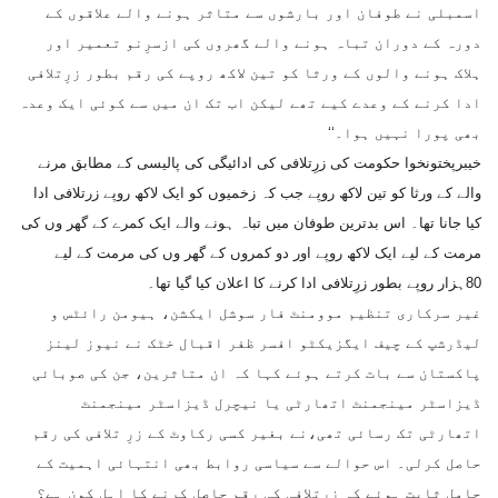
اسمبلی نے طوفان اور بارشوں سے متاثر ہونے والے علاقوں کے
دورہ کے دوران تباہ ہونے والے گھروں کی ازسرِنو تعمیر اور
ہلاک ہونے والوں کے ورثا کو تین لاکھ روپے کی رقم بطور زرِتلافی
ادا کرنے کے وعدے کیے تھے لیکن اب تک ان میں سے کوئی ایک وعدہ
بھی پورا نہیں ہوا۔‘‘
خیبرپختونخوا حکومت کی زرِتلافی کی ادائیگی کی پالیسی کے مطابق مرنے
والے کے ورثا کو تین لاکھ روپے جب کہ زخمیوں کو ایک لاکھ روپے زرتلافی ادا
کیا جانا تھا۔ اس بدترین طوفان میں تباہ ہونے والے ایک کمرے کے گھر وں کی
مرمت کے لیے ایک لاکھ روپے اور دو کمروں کے گھر وں کی مرمت کے لیے
80ہزار روپے بطور زرِتلافی ادا کرنے کا اعلان کیا گیا تھا۔
غیر سرکاری تنظیم موومنٹ فار سوشل ایکشن، ہیومن رائٹس و
لیڈرشپ کے چیف ایگزیکٹو افسر ظفر اقبال خٹک نے نیوز لینز
پاکستان سے بات کرتے ہوئے کہا کہ ان متاثرین، جن کی صوبائی
ڈیزاسٹر مینجمنٹ اتھارٹی یا نیچرل ڈیزاسٹر مینجمنٹ
اتھارٹی تک رسائی تھی،نے بغیر کسی رکاوٹ کے زرِ تلافی کی رقم
حاصل کرلی۔ اس حوالے سے سیاسی روابط بھی انتہائی اہمیت کے
حامل ثابت ہوئے کہ زرِتلافی کی رقم حاصل کرنے کا اہل کون ہے؟