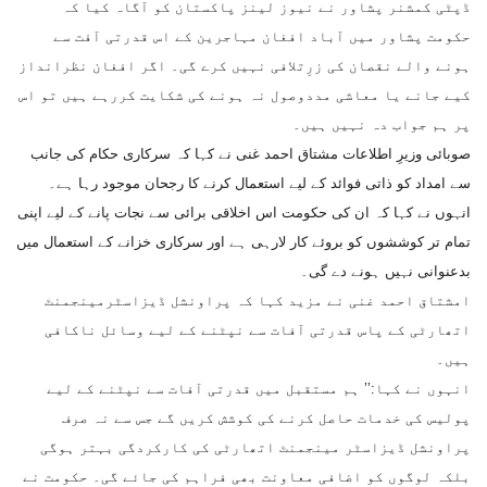
ڈپٹی کمشنر پشاور نے نیوز لینز پاکستان کو آگاہ کیا کہ
حکومت پشاور میں آباد افغان مہاجرین کے اس قدرتی آفت سے
ہونے والے نقصان کی زرِتلافی نہیں کرے گی۔ اگر افغان نظرانداز
کیے جانے یا معاشی مددوصول نہ ہونے کی شکایت کررہے ہیں تو اس
پر ہم جواب دہ نہیں ہیں۔
صوبائی وزیرِ اطلاعات مشتاق احمد غنی نے کہا کہ سرکاری حکام کی جانب
سے امداد کو ذاتی فوائد کے لیے استعمال کرنے کا رجحان موجود رہا ہے۔
انہوں نے کہا کہ ان کی حکومت اس اخلاقی برائی سے نجات پانے کے لیے اپنی
تمام تر کوششوں کو بروئے کار لارہی ہے اور سرکاری خزانے کے استعمال میں
بدعنوانی نہیں ہونے دے گی۔
امشتاق احمد غنی نے مزید کہا کہ پراونشل ڈیزاسٹرمینجمنٹ
اتھارٹی کے پاس قدرتی آفات سے نپٹنے کے لیے وسائل ناکافی
ہیں۔
انہوں نے کہا:’’ ہم مستقبل میں قدرتی آفات سے نپٹنے کے لیے
پولیس کی خدمات حاصل کرنے کی کوشش کریں گے جس سے نہ صرف
پراونشل ڈیزاسٹر مینجمنٹ اتھارٹی کی کارکردگی بہتر ہوگی
بلکہ لوگوں کو اضافی معاونت بھی فراہم کی جائے گی۔ حکومت نے