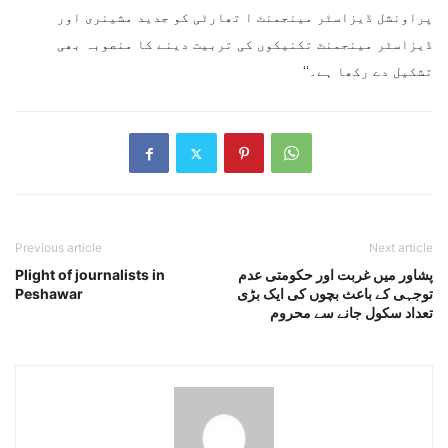
پراونشل ڈیزاسٹر مینجمنٹ ا تھارٹی کو جدید مشینری اور
ڈیزاسٹر مینجمنٹ تکنیکوں کی تربیت دینے کا منصوبہ بھی
تشکیل دے رکھا ہے۔‘‘
Previous article
Next article
پشاور میں غربت اور حکومتی عدم
Plight of journalists in
توجہی کے باعث بچوں کی ایک بڑی
Peshawar
تعداد سکول جانے سے محروم