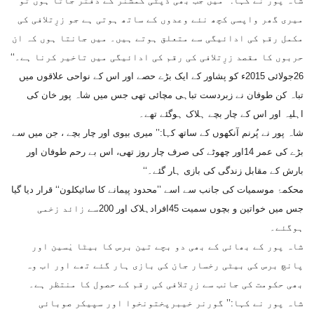
شاہ پور نے کہا:’’ میں جب بھی ڈپٹی کمشنر کے دفتر جاتا ہوں تو
میری گھر واپسی کچھ نئے وعدوں کے ساتھ ہوتی ہے جو زرِتلافی کی
مکمل رقم کی ادائیگی سے متعلق ہوتے ہیں۔ میں جانتا ہوں کہ ان
حربوں کا مقصد زرِتلافی کی رقم کی ادائیگی میں تاخیر کرنا ہے۔‘‘
26جولائی 2015ء کو پشاور کے ایک بڑے حصے اور اس کے نواحی علاقوں میں
تباہ کن طوفان نے زبردست تباہی مچائی تھی جس میں شاہ پور خان کی
اہلیہ اور اس کے چار بچے ہلاک ہوگئے تھے۔
شاہ پور نے پُرنم آنکھوں کے ساتھ کہا:’’ میری بیوی اور چار بچے ، جن میں سے
بڑے کی عمر 14اور چھوٹے کی صرف چار روز تھی، اس بے رحم طوفان اور
بارش کے مقابل زندگی کی بازی ہار گئے۔‘‘
محکمۂ موسمیات کی جانب سے اسے ’’محدود پیمانے کا سائیکلون‘‘ قرار دیا گیا
جس میں خواتین و بچوں سمیت 45افرادہلاک اور 200سے زائد زخمی
ہوگئے۔
شاہ پور کے بھائی کے بھی دو بچے تین برس کا بیٹا یٰسین اور
پانچ برس کی بیٹی رخسار جان کی بازی ہار گئے تھے اور اب وہ
بھی حکومت کی جانب سے زرِتلافی کی رقم کے حصول کا منتظر ہے۔
شاہ پور نے کہا:’’ گورنر خیبرپختونخوا اور سپیکر صوبائی