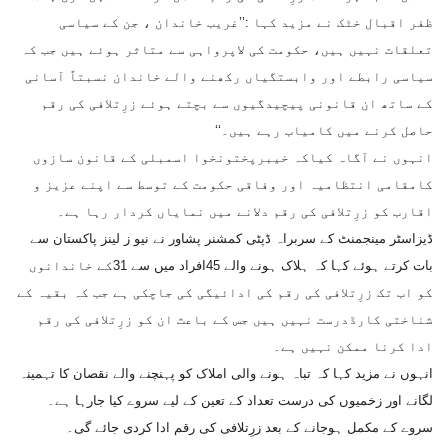
ظفر اقبال خٹک نے مزید کہا :’’غریب خاندان ، جن کے سیاسی
تعلقات نہیں ہیں، حکومت کی لاپرواہی سے متاثر ہوئے ہیں جب کہ
سیاسی رابطے اور وابستگیاں رکھنے والے خاندان نسبتاً آسانی
کے ساتھ ان قانونی پیچیدگیوں سے بچتے ہوئے زرِتلافی کی رقم
حاصل کرنے میں کامیاب رہے ہیں۔‘‘
انہوں نے آگاہ کیاکہ خیبرپختونخوا اسمبلی کے قانون سازوں
کامقامی انتظامیہ اور وفاقی حکومت کے توسط سے اپنے عزیز و
اقارب کو زرِتلافی کی رقم دلانے میں نمایاں کردار رہا ہے۔
ڈیزاسٹر مینجمنٹ کے سربراہ ڈپٹی کمشنر پشاور نے نیو ز لینز پاکستان سے
بات کرتے ہوئے کہا کہ ہلاک ہونے والے 45افراد میں سے 31کے خاندانوں
کو اب تک زرِتلافی کی رقم کی ادائیگی کی جاچکی ہے جب کہ بقیہ کے
شناختی کارڈدرست نہیں ہیں جس کے باعث ان کو زرِتلافی کی رقم
ادا کرنا ممکن نہیں ہے۔
انہوں نے مزید کہا کہ تباہ ہونے والی املاک کو پہنچنے والے نقصان کا تہمینہ
لگانے اور زخمیوں کی درست تعداد کے تعین کے لیے سروے کیا جارہا ہے۔
سروے کے مکمل ہوجانے کے بعد زرِتلافی کی رقم ادا کردی جائے گی۔