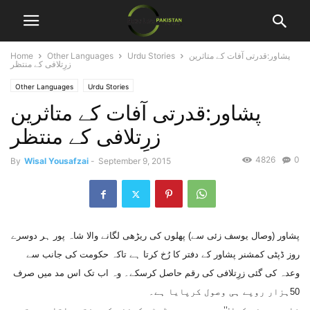
پشاور:قدرتی آفات کے متاثرین
Urdu Stories
Other Languages
Home
زرِتلافی کے منتظر
Other Languages
Urdu Stories
پشاور:قدرتی آفات کے متاثرین
زرِتلافی کے منتظر
4826
0
By
Wisal Yousafzai
-
September 9, 2015
پشاور (وصال یوسف زئی سے) پھلوں کی ریڑھی لگانے والا شاہ پور ہر دوسرے
روز ڈپٹی کمشنر پشاور کے دفتر کا رُخ کرتا ہے تاکہ حکومت کی جانب سے
وعدہ کی گئی زرِتلافی کی رقم حاصل کرسکے۔ وہ اب تک اس مد میں صرف
50ہزار روپے ہی وصول کرپایا ہے۔