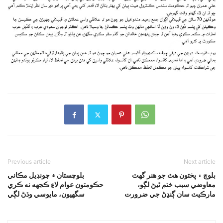
Previous article
Next article
بلوچ ۽ پختون هٿ جو هنر گهٽ
بلوچستان ۾ چونڊيل مڪاني
معاوضي سبب ختم ٿيڻ لڳو،
حڪومتون عوام لاءِ ڪجهه نه ڪري
مارڪيٽ سان ڳنڍڻ جي ضرورت
سگهيون، مايوسي وڌڻ لڳي