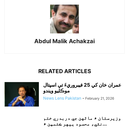
Abdul Malik Achakzai
RELATED ARTICLES
عمران خان کي 25 فيبروريءَ تي اسپتال
موڪليو ويندو
News Lens Pakistan
-
February 21, 2026
وزيرستان ۾ ماڻهن جي دربدري ختم
نٿي، محسود ٻيهر ڪئمپن ۾...