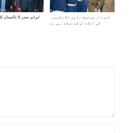
خبردار یونیفارم پر لگے کیمرہ
ایرانی صدر کا پاکستان کا
کی آنکھ آپ کو دیکھ رہی ہے