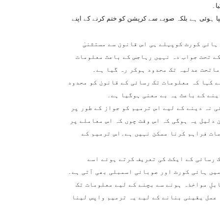
ا۔
 ہوئی ہے بلکہ صوبے سے کرپشن کو ختم کرنے کے اپنے
ہائی کورٹ کوپہلے ہی اس قانون سے مستثنیٰ
کے تحت جواب دہ نہیں رہاجس کے باعث معلومات
ے کہا کہ معلومات تک رسائی کے قانون کو محدود
ینے کے باعث یہ بے معنی ہوگیا ہے۔
ی نہ دینے کے لیے اس ترمیم کو جواز کے طور پر
دلیل یہ ہوگی کہ اس وقت چوں کہ اس معاملے پر
مات فراہم کرنا ممکن نہیں ہے۔اس ترمیم کے
 رسائی کے ایکٹ کی تعریف کرتے ہوئے اسے
میں ہائی کورٹ اور صوبائی اسمبلی بھی آتی ہے۔
بلِ مواخذہ ہونے سے بچنے کے لیے معلومات تک
 عمل یقینی بنانے کے لیے یہ ترمیم واپس لینا