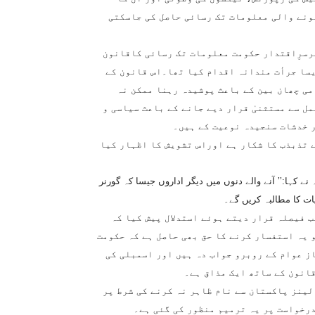
ونے والی معلومات تک رسائی حاصل کی جاسکتی
برسرِاقتدار حکومت معلومات تک رسائی کاقانون
یسا جرأت مندانہ اقدام کیا تھا۔اس قانون کے
ی چھان بین کے باعث پوشیدہ رہنا ممکن نہ
ل سے مستثنیٰ قرار دیے جانے کے باعث سیاسی و
 خدشات سنجیدہ نوعیت کے ہیں۔
 تذبذب کا شکار ہے اوراس تشویش کا اظہار کیا
 کہا:’’ آنے والے دنوں میں دیگر اداروں جیسا کہ گورنر
 فیصلہ قرار دیتے ہوئے استدلال پیش کیا کہ
 یہ استفسار کرنے کا حق بھی حاصل ہے کہ حکومت
ز عوام کے روبرو جواب دہ ہیں اور اسمبلی کی
انون کے ساتھ ایک مذاق ہے۔
لینز پاکستان سے نام ظاہر نہ کرنے کی شرط پر
رخواست پر یہ ترمیم منظور کی گئی ہے۔