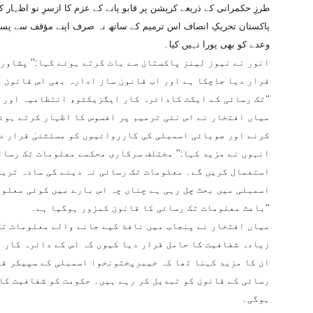
طرزِ حکمرانی کے ذریعے کرپشن پر قابو پانے کے عزم کا ازسرِ نو اظہار کی
پاکستان تحریکِ انصاف اس ترمیم کے ساتھ نہ صرف اپنے مؤقف سے پسپا
وعدے کو بھی پورا نہیں کیا۔
انور نے نیوز لینز پاکستان سے بات کرتے ہوئے کہا:’’ پشاور 
قرار دیا جاچکا ہے اور اب قانون ساز ادارہ بھی اس قانون 
تک رسائی کے ایکٹ کادائرہ کار ایگزیکٹو، انتظامیہ اور ماتحت عدلیہ تک محدود ہوکر رہ گیا ہے۔‘‘
میاں افتخار نے اس نئی ترمیم پر افسوس کا اظہار کرتے ہوئ
کرنے اور صوبائی اسمبلی کی کارروائیوں کو مستثنیٰ قرار د
انہوں نے مزید کہا:’’ مختلف سرکاری محکمے معلومات تک رسائ
استعمال کریں گے۔ معلومات تک رسائی نہ دینے کی سادہ ترین 
اسمبلی میں بحث چل رہی ہے چناں چہ اس بارے میں کوئی معلو
باعث معلومات تک رسائی کا قانون کمزور ہوگیا ہے۔‘‘
میاں افتخار نے پنجاب میں نافذ کیے جانے والے معلومات تک
زیادہ شفافیت کا حامل قرار دیا کیوں کہ اس کے دائرہ کار 
ان کا مزید کہنا تھا کہ خیبرپختونخوا اسمبلی کے سپیکر قا
رسائی کے قانون کو تبدیل کر رہے ہیں۔ حکومت کو شفافیت کا
ہوگی۔