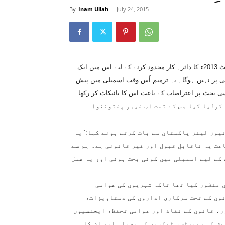
By
Inam Ullah
-
July 24, 2015
پشاور (انعام اللہ سے)خیبرپختونخوا میں نافذ معلومات تک رسائی کے ایکٹ 2013ء کا دائرہ کار محدود کرنے کے لیے اس میں ایک
 پر نہیں ہوگا۔ یہ ترمیم اُس وقت اسمبلی میں پیش
ی بجٹ پر اعتراضات کے باعث اس کا بائیکاٹ کر رکھا
ک ہی روز میں منظور کرلیا گیا جس کے تحت اب خیبر پختونخوا
وز لینز پاکستان سے بات کرتے ہوئے کہا:’’یہ
عث یہ ناقابلِ قبول اور غیر قانونی ہے۔ ہم سے
کے لیے اسمبلی میں کوئی بحث ہوئی اور یہ عمل
ا اسمبلی نے معلومات تک رسائی کا ایکٹ اکتوبر 2013ء میں منظور کیا تھا تاکہ شہریوں کی عوامی
ون کے تحت سرکاری اداروں کی دستاویزات،
ر، قانون کے نفاذ اور عوامی تحفظ، ایجنسیوں
یش کی رپورٹس، ٹیکسوں کی وصولی اور ان کا