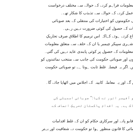
 معلومات فراہم کرنے کے حوالے سے مختلف درخواست
ی حکومتوں کو اختیارات کی منتقلی کے بعد صوبائی
اع کرتے ہوئے کہاکہ اس ترمیم کا اطلاق صرف تحاریکِ
ی شہری سپیکر چیمبر یا ان کے حلقے سے متعلق معلومات
معلومات کے حصول پر کوئی پابندی عاید نہیں کی گئی۔
وں اور صوبائی حکومت کی جانب سے منتخب نمائندوں کو
ں۔اگر یہ فیصلہ غلط ثابت ہوتا ہے تو صوبائی حکومت
 اور یہ معاملہ کابینہ کے اجلاس میں اٹھایا جائے گا۔
آفیسر انور نے کہا:’’ صوبائی اسمبلی کی
ک ہے۔ یہ اقدام پاکستان تحریکِ انصاف کے
ابو پانے اور سرکاری حکام کو ان کے غلط اقدامات
ائی کا قانون منظور ہوا تو حکومت نے شفافیت اور بہتر