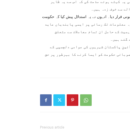
 یہ کہتے ہوئے مذمت کی کہ اس سے یہ ظاہر
لے سے خوف زدہ ہیں۔
ونی قرار دیا۔ انہوں نے یہ استدلال پیش کیا کہ حکومت
ار حاصل ہے کہ وہ معلومات تک رسائی پر ایسی پابندیاں عاید
ہمیت کے حامل ان تمام معاملات سے متعلق
آئینِ پاکستان شہریوں کی عوامی دلچسپی کے
صوبائی حکومت کو ایسا کرنے کا بہرطور پر حق
Previous article