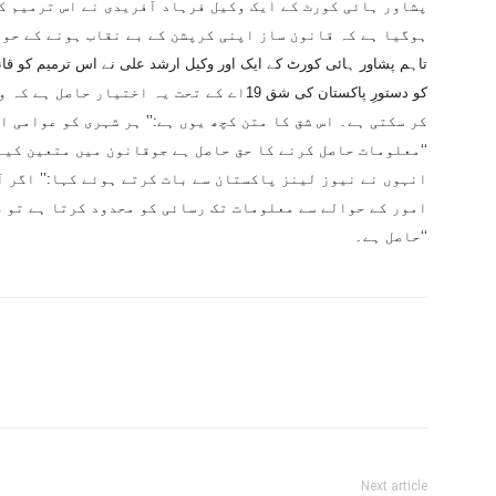
پشاور ہائی کورٹ کے ایک وکیل فرہاد آفریدی نے اس ترمیم کی
ہوگیا ہے کہ قانون ساز اپنی کرپشن کے بے نقاب ہونے کے حوا
تاہم پشاور ہائی کورٹ کے ایک اور وکیل ارشد علی نے اس ترمیم کو قان
کو دستورِ پاکستان کی شق 19اے کے تحت یہ اختی
کر سکتی ہے۔ اس شق کا متن کچھ یوں ہے:’’ ہر شہری کو عوامی ا
معلومات حاصل کرنے کا حق حاصل ہے جوقانون میں متعین کیے گئے ہیں۔‘‘
انہوں نے نیوز لینز پاکستان سے بات کرتے ہوئے کہا:’’ اگر 
امور کے حوالے سے معلومات تک رسائی کو محدود کرتا ہے تو 
حاصل ہے۔‘‘
Next article