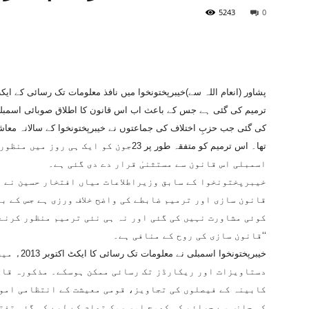
5243
0
ترمیم کی گئی ہے جس کے باعث اب اس قانون کا اطلاق صوبائی اسمبلی
کی گئی جب حزبِ اختلاف کی جماعتوں نے خیبرپختونخوا کے سالانہ معاش
تھا۔ اس ترمیم کو متفقہ طور پر 23جون کو ای
اسمبلی اس قانون سے مستثنیٰ قرار دے دی گئی ہے۔
خیبرپختونخوا کے سابق وزیراطلاعات میاں افتخار حسین نے نی
قانون سازی اور ترمیم ضابطے کی واضح خلاف ورزی ہے جس کے با
کوئی مشاورت نہیں کی گئی اور نہ ہی نئی ترمیم منظور کرنے 
قانون سازی کی روح کے منافی ہے۔‘‘
خیبرپختونخو
دستاویزات اور ریکارڈز تک رسائی ممکن ہوسکے۔ مذکورہ قان
کابینہ کے فیصلوں کی تجاویز، قومی معیشت کے انتظامی امو
کی جانب سے جرائم کی کھوج اور روک تھام کے لیے کی گئی تفت