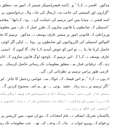
مذکورہ افسر نے کہا:’’ وہ (اسد قیصر)سپیکر چیمبر کے امور سے متعلق
گزاروں اور کمیشن کی جانب سے ارسال کی جانے والے درخواستوں پر عمل کرنے کے حوالے سے تذبذب کا شکار تھے۔‘‘
اسد قیصر نے میڈیا میں اس ترمیم کی حمایت کرتے ہوئے کہاتھا:’’ مقام
اسمبلی کے ضابطوں یا قانون سازوں کے طرزِ عمل کے بارے میں معلومات کے حصول کی کوئی ضرورت نہیں رہی۔‘‘
وزیراعلیٰ کے قانونی امور پر مشیر عارف یوسف نے مذکورہ ترمیم کا دف
التوااور اسمبلی کی کارروائیوں اور ضابطوں پر ہوتا ہے لیکن اگر کوئ
حاصل کرنا چاہتا ہے تو اس کو خوش آمدید کہا جائے گا کیوں کہ ایسی 
عارف یوسف نے کہا کہ اس ترمیم کے باوجود لوگ قانون سازوں کے اثاث
دیئے گئے ترقیاتی فنڈز سے متعلق معلومات تک رسائی حاصل کرسکتے ہی
لازمی طور پراس ترمیم پر نظرثانی کرے گی۔
انہوں نے کہا ’’ہم اس فیصلے کے حوالے سے عوامی ردِعمل کا جائزہ لیں گے
اگر ترمیم پر بہت زیادہ تنقید ہوتی ہے تو ہم اسے منسوخ کردیں گے۔‘‘
سنٹر فار گورننس اینڈ پبلک اکاؤنٹیبلٹی کے چیف ایگزیکٹو 
کارروائیوں کومذکورہ ایکٹ سے مستثنیٰ قرار دینا افسوس نا
منشور کی خلاف ورزی ہے۔‘‘
پاکستان تحریک انصاف نے عام انتخابات کے دوران صوبے میں کرپشن پر ق
پرعوام کے روبرو جواب دہ بنانے کے وعدے کیے تھے۔ جب معلومات تک رس