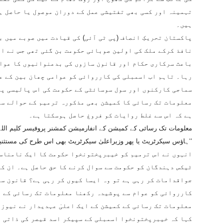
تہمینہ اور کسی بھی تفتیشی عمل کے دوران موصول یا حاصل ہ
ہیں۔
پاکستان تحریکِ انصاف (پی ٹی آئی) کی قیادت میں صوبے میں 
نافذ کرکے ملک کی اولین صوبائی حکومت بن گئی تھی جس نے ا
باعث سرکاری حکام اور قانون سازوں کی بدعنوانیوں کا عوام
رہا۔ تاہم اب اسمبلی کی کارروائی کو عوامی چھان بین کے عم
سماجی کارکنوں اور سول سوسائٹی کے حکومت کی اس پالیسی پر
معلومات تک رسائی کا کمیشن بھی مذکورہ ترمیم کے حوالے سے
ہے کہ اس سے غلط روایات کو فروغ حاصل ہوسکتا ہے۔
معلومات تک رسائی کے کمیشن کے انفارمیشن کمشنر پروفیسر کلیم اللہ نے
ہاؤس سیکرٹریٹ یا پھر وزیراعلیٰ سیکرٹریٹ بھی اس طرح کی مستثنیات کا مطالبہ کریں گے۔‘‘
انہوں نے اس ترمیم کو خیبرپختونخوا حکومت کا ایک نامناسب
ٹیکس دہندگان کو حکومت سے سوال کرنے کا حق حاصل ہے۔ ان کو
جواقدامات کر رہی ہے تو وہ ایسا کیوں کر رہی ہے؟ قانون سا
کارروائی کو عوام سے پوشیدہ رکھنا معلومات تک رسائی کے ق
معلومات تک رسائی کے کمیشن کے ایک اعلیٰ عہدیدار نے نیوز 
کہا کہ خیبرپختونخوا اسمبلی کے سپیکر اسد قیصر کی ذاتی د