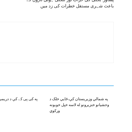
باعث شہری مستقل خطرات کی زد میں
په شمالي وزيريستان کې،ځايي خلک د
په کی پی کے کې د دريم
وحشيانو خنزيرونو له لاسه خپل خوبونه
ورکوي