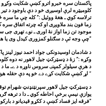
پاکستان سره خبرو اترو کښې شکايت وکړو چ
کلوميټره لرې اوسيږى خو د دې باوجود د تير
ترلاسه کوي ـ هغۀ ووئيل :” کله چې ما سره 
زما فون بند ملاويږى او که چرته اتفاق سره 
موجود تن زما اواز نۀ اورى ـ نوے تهرى جى
چې وجه ئې د سګنلو کمزورى کيدل وى يا هغه بيخى نۀ راځي ـ”
د شادمان اوسيدونکى جواد احمد نيوز لينز 
وکړه :” زۀ د ډسټرکټ جيل لاهور نه دوه کل
د هرې سيلولر کمپنۍ سروس ناوړه د ےـ ما د س
لړ کښې شکايت کړے دے خو په دې حقله هيڅ تګ و داؤ ؤ نۀ شو ـ “
د ډسټرکټ جيل لاهور سپرنټنډنټ شهرام توقير
يوازې نيمې برخې احاطه کوي ـ دا د ترهه ګرو 
فرقه ايز فساد کښې د ککړو قيديانو د بارکونو نه بهر لګولے شوي دي ـ”