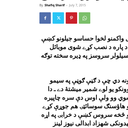
By
Shafiq Sharif
-
July 7, 2015
لاهور (شفيق شريف) ټول پنجاب کښې د جيل واکمنو لخوا حساسو جيلونو کښې
 د پاره د نصب کړے شوى موبائل
 سيلولر سروسز په ډيره سخته توګه
ه بيلابيلو ضلعو کښې داسې ٣٢ جيلونه دي چې د ګڼې ګوڼې په سيمو
نکو يو لوے شمير ميشتۀ دے ـ دا
شوي وو ولې اوس دې سره چاپيره
يدو هاؤسنګ سوسائټۍ هم جوړې کړے
و څخه سروس کښې د خرابۍ په اړه
نکى شهزاد ابدالى نيوز لينز