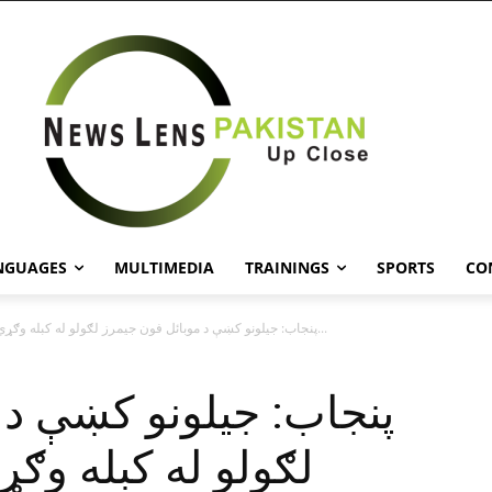
NGUAGES
MULTIMEDIA
TRAININGS
SPORTS
CO
پنجاب: جيلونو کښې د موبائل فون جيمرز لګولو له کبله وګړي ستونزو...
پنجاب: جيلونو کښې د 
لګولو له کبله وګ