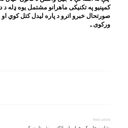
کمپنيو په تکنيکى ماهرانو مشتمل يوه ډله د 
صورتحال خبرو اترو د پاره ليدل کتل کوي او 
ورکوى ـ
Next article
پشاور: بجلی کی خراب اور لٹکتی ہوئی تاروں کے