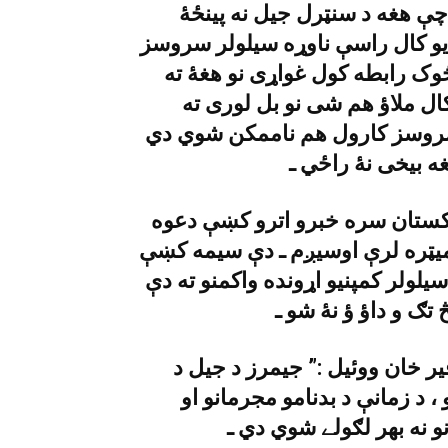
ې هغه د سنټرل جيل نه پينځۀ
 يو کال راسې ناوړه سيلولر سروسز
څوک رابطه کول غواړى نو هغۀ ته
کال ملاؤ هم شى نو بل لورى ته
 سروسز کارول هم ناممکن شوي دي
پاکستان سره خبرو اترو کښې دعوه
وميټره لرې اوسيږم ـ دې سيمه کښې
يلولر کمپنيو اړونده واکمنو ته دې
 خان ووئيل :” جيمرز د جيل د
، د زمانې د بدنامو مجرمانو او