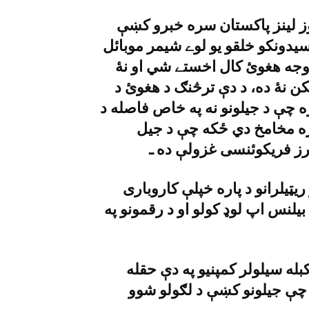
يوز لينز پاکستان سره خبرو کښې
وسيدونکو خلقو يو لوے شيمر موبائل
وجه هغوئ کال اخستے شي او نۀ
ن نۀ ده، د دې ترڅنګ د هغوئ د
ړه چې د جيلونو نه په خاص فاصله د
ره مخامخ دي ځکه چې د جيل
يټيلرانو د پاره خپلې کاروبارى
لنس اپ لوډ کولو او د رقمونو په
کبله سيلولر کمپنيو په دې حقله
 چې جيلونو کښې د لګولو شوو