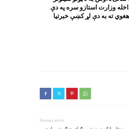
داخله وزارت استازو سره په دې
هغوي ته به دې لړ کښې خبرتيا
Previous article
بينظير انکم سپورټ پروګرام، د ټګۍ ټورۍ او د بې