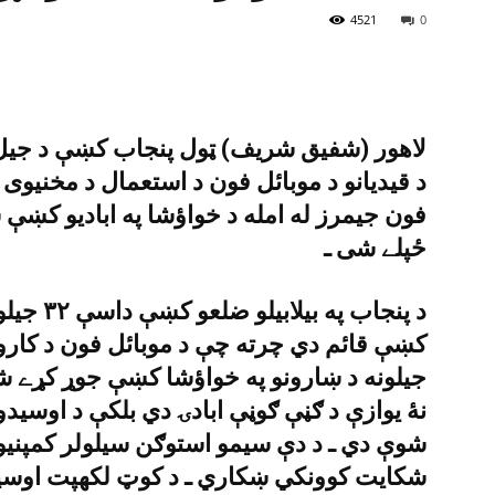
4521
0
د قيديانو د موبائل فون د استعمال د مخنيوى
فون جيمرز له امله د خواؤشا په اباديو کښې
ځپلے شى ـ
د پنجاب پ
کښې قائم دي چرته چې د موبائل فون د کاروو
جيلونه د ښارونو په خواؤشا کښې جوړ کړے 
نۀ يوازې د ګڼې ګوڼې ابادۍ دي بلکې د اوس
شوې دي ـ د دې سيمو استوګن سيلولر کمپني
شکايت کوونکي ښکاري ـ د کوټ لکهپت اوسيدو