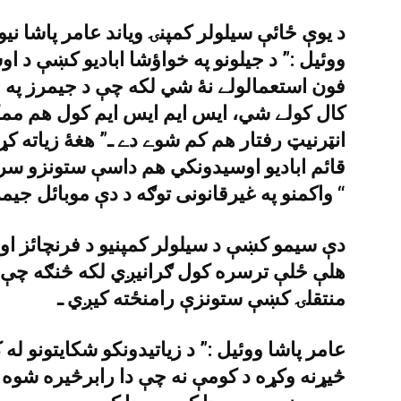
د يوې ځائې سيلولر کمپنۍ وياند عامر پاشا ن
ووئيل :” د جيلونو په خواؤشا اباديو کښې د ا
فون استعمالولے نۀ شي لکه چې د جيمرز په 
کال کولے شي، ايس ايم ايس ايم کول هم ممک
انټرنيټ رفتار هم کم شوے دے ـ” هغۀ زياته ک
قائم اباديو اوسيدونکي هم داسې ستونزو س
واکمنو په غيرقانونى توګه د دې موبائل جيمرز فريکوئنسى غزولې ده ـ “
دې سيمو کښې د سيلولر کمپنيو د فرنچائز او ر
هلې ځلې ترسره کول ګرانيږي لکه څنګه چې بي
منتقلۍ کښې ستونزې رامنځته کيږي ـ
عامر پاشا ووئيل :” د زياتيدونکو شکايتونو له 
څيړنه وکړه د کومې نه چې دا رابرڅيره شوه