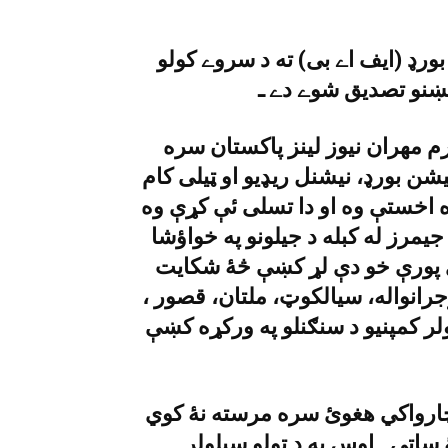
ورډ (ايف اے بى) ته د سروے کولو
رم مهران نيوز لينز پاکستان سره
ن بورډ، نيشنل ريډيو او ټيلى کام
ه اخستې وه او دا تسلى ئې کړې وه
يمرز له کبله د جيلونو په خواؤشا
ې پورې خو دې لړ کښې څۀ شکايت
جرانواله، سيالکوټ، ملتان، قصور ،
ولر کمپنيو د سنګنلو په ورکړه کښې
 چارواکي هغوئ سره مرسته نۀ کوي
ساتى ـ اوس به د ټولو سيلولر