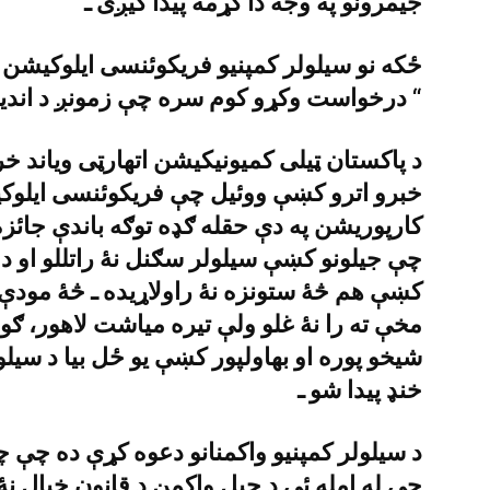
جيمرونو په وجه دا کړمه پيدا کيږى ـ
ځکه نو سيلولر کمپنيو فريکوئنسى ايلوکيشن ب
درخواست وکړو کوم سره چې زمونږ د انديښنو تصديق شوے دے ـ “
د پاکستان ټيلى کميونيکيشن اتهارټى وياند خ
خبرو اترو کښې ووئيل چې فريکوئنسى ايلوکيش
کارپوريشن په دې حقله ګډه توګه باندې جائز
چې جيلونو کښې سيلولر سګنل نۀ راتللو او د ج
کښې هم څۀ ستونزه نۀ راولاړيده ـ څۀ مود
مخې ته را نۀ غلو ولې تيره مياشت لاهور، ګو
شيخو پوره او بهاولپور کښې يو ځل بيا د سيل
خنډ پيدا شو ـ
د سيلولر کمپنيو واکمنانو دعوه کړې ده چې
چې له امله ئې د جيل واکمن د قانون خيال نۀ 