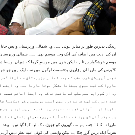
زندگی بدترین طور پر متاثر ہوئی ہے۔ وہ شمالی وزیرستان واپس جانا چ
ان کی اذیت میں اضافے کی ایک وجہ موسم بھی ہے۔ شمالی وزیرستان ا
موسم خوشگوار رہتا ہے لیکن بنوں میں موسمِ گرما کے دوران اوسط درجہ حرارت 45سنٹی گریڈ تک
فوجی آپریشن ضربِ عضب کے بعد شمالی وزیرستان سے اپنا گھر 
ماروا کے لیے جیون بیتانا مشکل ہوتا جارہا ہے۔ وہ اپنے ا
وہ ان کوواپس میرعلی لے جائیں تاکہ وہ اپنا آبائی قصبہ دی
چند دنوں کے لیے جانے دو۔ میں اپنے مویشیوں کو دیکھنا چاہ
ماروا اپنے آبائی قصبے سے دوری پر افسردہ ہیں اور واپس ج
وہ دیگر آئی ڈی پیز کے ساتھ آبا دہیں،معیارِ زندگی کے ابت
ماروا نے کہا:’’ جب ہم سے گھروں کو چھوڑنے کے لیے کہا گیا تو یہ وعدہ 
تقریباً ایک برس گزر چکا ہے لیکن واپسی کی کوئی امید نظر نہیں آرہ