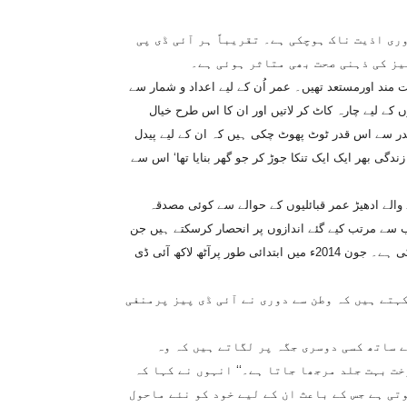
وری اذیت ناک ہوچکی ہے۔ تقریباً ہر آئی ڈی پی
یز کی ذہنی صحت بھی متاثر ہوئی ہے۔
مند اورمستعد تھیں۔ عمر اُن کے لیے اعداد و شمار سے
 کے لیے چارہ کاٹ کر لاتیں اور ان کا اس طرح خیال
در سے اس قدر ٹوٹ پھوٹ چکی ہیں کہ ان کے لیے پیدل
دگی بھر ایک ایک تنکا جوڑ کر جو گھر بنایا تھا‘ اس سے
والے ادھیڑ عمر قبائلیوں کے حوالے سے کوئی مصدقہ
 سے مرتب کیے گئے اندازوں پر انحصار کرسکتے ہیں جن
کے مطابق 60برس سے زائد عمر کے تقریباً دو لاکھ افراد نے نقل مکانی کی ہے۔ جون 2014ء میں ابتدائی طور پرآٹھ لاکھ آئی ڈی
ہتے ہیں کہ وطن سے دوری نے آئی ڈی پیز پرمنفی
ے ساتھ کسی دوسری جگہ پر لگاتے ہیں کہ وہ
ت بہت جلد مرجھا جاتا ہے۔‘‘ انہوں نے کہا کہ
تی ہے جس کے باعث ان کے لیے خود کو نئے ماحول