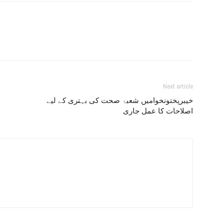
Next article
خیبرپختونخوامیں شعبۂ صحت کی بہتری کے لیے
اصلاحات کا عمل جاری