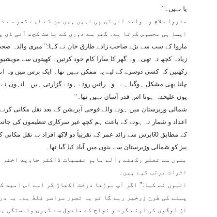
یا نہیں۔‘‘
ماروا سلام وہ واحد آئی ڈی پی نہیں ہیں جن کے لیے گھر سے د
ایسا ہی محسوس کرتا ہے۔ گھر سے دوری کے باعث کچھ آئی ڈی پ
ماروا کے سب سے بڑے صاحب زادے طارق خان نے کہا:’’ میری والدہ صحت 
زیادہ کچھ نہ تھی۔ وہ گھر کا سارا کام خود کرتیں۔ کھیتوں سے مویشیوں
رکھتیں کہ کسی دوسرے کے لیے یہ ممکن نہیں تھا۔ ایک برس میں وہ ان
چلنا بھی مشکل ہوگیا ہے۔ وہ راتیں روتے ہوئے گزارتی ہیں۔ انہوں نے زن
یوں علیحدہ ہونا اس قدر آسان نہیں تھا۔‘‘
شمالی وزیرستان میں ہونے والے فوجی آپریشن کے بعد نقل مکانی کرنے 
اعداد و شمار نہ ہونے کے باعث ہم کچھ غیر سرکاری تنظیموں کی جانب
پیز کو شمالی وزیرستان سے بنوں میں آباد کیا گیا تھا۔
بنوں سے تعلق رکھنے والے ماہرِ نفسیات ڈاکٹر جاوید اختر ک
اثرات مرتب کیے ہیں۔
انہوں نے کہا:’’ اگر آپ بوڑھا درخت اکھاڑ کر اسے اس امید ک
پہلے کی طرح زرخیز رہے گا تو یہ تصور سراسر غلط ہے۔ یہ درخ
ان لوگوں کی اپنے گرد و نواح کے ماحول سے گہری وابستگی ہو