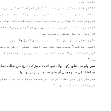
مشتمل ہے۔
ڈاکٹر خالد مفتی نے مزید کہا:’’ ذہنی امراض کا شکار افراد
معاشی مواقع نہ ہونے کے باعث پیدا ہونے والے عدم تحفظ کی
شیزوفرینیا کا شکار ہوچکے ہیں جب کہ حرکتِ قلب بند ہونے یا
لیکن بہت سے آئی ڈی پیز ایسے بھی ہیں جو گرد و پیش کے حالا
کاروبار یا ملازمت شروع کردی ہے۔
ناہید خان بنوں میں ایک نیا ریستوران کھول چکے ہیں۔
انہوں نے کہا:’’ مجھے میر علی میں اپنے ریستوران کی یاد س
گم رکھ سکتا ہوں؟ مجھے آگے بڑھنا ہے اور اپنے خاندان کے ل
ہے۔‘‘
سپن وام سے تعلق رکھنے والے کچھ آئی ڈی پیز کی مارچ میں بحالی عمل
میرانشاہ کی طرح فوجی آپریشن سے متاثر نہیں ہوا تھا۔
میرعلی اور میرانشاہ فوجی آپریشن کا مرکز رہے ہیں۔ کوئی د
کب بحالی کا عمل شروع ہوگا۔