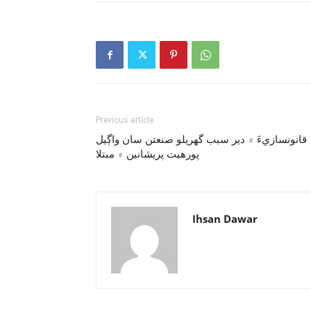
Previous article
قانونسازيءَ ۾ دير سبب گهريلو صنعتن سان واڳيل
پورهيت پريشانين ۾ مبتلا
Ihsan Dawar