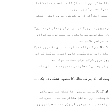
نا مشکل ہورہا ہے۔ان کا یہ احساس دھندلا گیا
 تنہا محسوس کر رہے ہیں۔
 ہیں۔ ایک آئی ڈی پی کے طور پر وہ اپنی زندگی
س طرح رہتے ہیں؟ کیاآپ اس کو زندگی کہتے ہیں؟
اں چہل قدمی کی جاسکے۔ ہم مہمانوں کی تواضع
 سراسر غلامی ہے۔‘‘
ایک اور آئی ڈی پی حامد خان نے نیوز لینز سے بات کرتے ہوئے کہا کہ ان کے 85برس کے والد نے اپنا سامان تک نہیں کھولا
 جلد واپس لوٹ سکیں۔ تاہم انہوں نے کہا کہ اب
وز بروز گِرتی ہوئی صحت سے ہوتا ہے۔
ز کی بحالی کے حکومتی منصوبے سے متعلق بات
کومت آئی ڈی پیز کی بحالی کا منصوبہ تشکیل دے چکی ہے
پشاور سے تعلق رکھنے والے ماہرِ نفسیات ڈاکٹر خالد مفتی کہتے ہیں کہ ان کے 80فی صد مریضوں کا تعلق قبائلی علاقوں
ت پسندی اور اب نقل مکانی سے ہے۔ انہوں نے
 رکھنے والے مریضوں کی بڑی تعداد خواتین پر