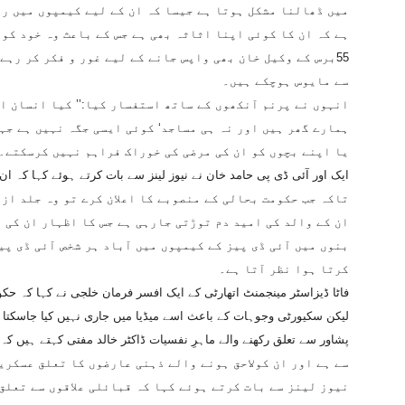
میں ڈھالنا مشکل ہوتا ہے جیسا کہ ان کے لیے کیمپوں میں رہ
ہے کہ ان کا کوئی اپنا اثاثہ بھی ہے جس کے باعث وہ خود کو
55برس کے وکیل خان بھی واپس جانے کے لیے غور و فکر کر رہے
سے مایوس ہوچکے ہیں۔
انہوں نے پرنم آنکھوں کے ساتھ استفسار کیا:’’ کیا انسان ا
ہمارے گھر ہیں اور نہ ہی مساجد‘ کوئی ایسی جگہ نہیں ہے جہ
یا اپنے بچوں کو ان کی مرضی کی خوراک فراہم نہیں کرسکتے۔یہ
تاکہ جب حکومت بحالی کے منصوبے کا اعلان کرے تو وہ جلد از
ان کے والد کی امید دم توڑتی جارہی ہے جس کا اظہار ان کی ر
بنوں میں آئی ڈی پیز کے کیمپوں میں آباد ہر شخص آئی ڈی پی
کرتا ہوا نظر آتا ہے۔
فاٹا ڈیزاسٹر مینجمنٹ اتھارٹی کے ایک افسر فرمان خلجی نے کہا کہ ح
لیکن سکیورٹی وجوہات کے باعث اسے میڈیا میں جاری نہیں کیا جاسکتا۔
سے ہے اور ان کولاحق ہونے والے ذہنی عارضوں کا تعلق عسکری
نیوز لینز سے بات کرتے ہوئے کہا کہ قبائلی علاقوں سے تعلق