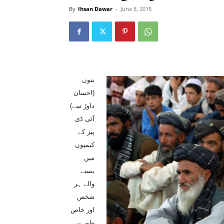
By
Ihsan Dawar
-
June 8, 2015
بنوں
(احسان
داوڑ سے)
آئی ڈی
پیز کے
کیمپوں
میں
بسنے
والے ہر
شخص
اور خاص
طور پر