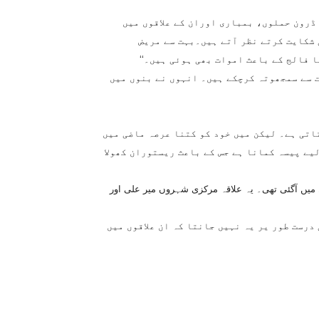
 ڈرون حملوں، بمباری اوران کے علاقوں میں
 شکایت کرتے نظر آتے ہیں۔بہت سے مریض
 فالج کے باعث اموات بھی ہوئی ہیں۔‘‘
ت سے سمجھوتہ کرچکے ہیں۔ انہوں نے بنوں میں
تاتی ہے۔ لیکن میں خود کو کتنا عرصہ ماضی میں
یے پیسہ کمانا ہے جس کے باعث ریستوران کھولا
 میں آگئی تھی۔ یہ علاقہ مرکزی شہروں میر علی اور
رست طور یر یہ نہیں جانتا کہ ان علاقوں میں