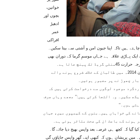
خواتین،
بچوں اور
ادھیڑ
عمر
افراکی
اہتے ہیں تاکہ اپنا جیون امن و آشتی سے بیتا سکیں۔
یک پہاڑی علاقہ ہے جہاں موسمِ گرما کے دوران بھی
 پہنچ جاتا ہے۔
70برس کی ماروا ان ہزاروں بدقسمت لوگوں میں سے ایک ہیں جو جون 2014ء میں طالبان کے خلاف شروع ہونے والے
بار چھوڑ نے پر مجبور ہوئیں۔
ردگرد موجود لوگوں سے درخواست کرتی ہیں کہ
کھ سکیں۔ وہ التجا کرتی ہیں:’’ مجھے وہاں صرف
تی ہوں۔‘‘
انے کی خواہاں ہیں۔بنوں کے کیمپوں میں، جہاں
ر ہونے کے باعث ان کی صحت متاثر ہوئی ہے۔
کیا گیا کہ کچھ ہی عرصے بعد واپس بھیج دیا جائے گا۔
ی۔ میں پریشان ہوں کہ کبھی اپنے گھر واپس جاپاؤں گی