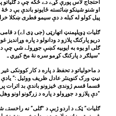
احتجاج لاس پورې کړے دے ځکه چې د ګلياتو پ
او شنو شينکو ښائسته ځايونو باندې بې د څۀ 
پيل کولو له کبله د دې سيمو فطرى ښکلا خراب
ګليات ډويلپمنټ اتهارټى (جى ډى اے) د قامى ا
دريو پارکنګ پلازو د ودانولو د پاره وړانديز غو
ګلى او يوه به ايوبيه کښې جوړولے شي چې د
سيلګر د پارکنګ کړمو سره نۀ مخ کيږي ـ”
د ماحولياتو د تحفظ د پاره د کار کوونکى غ
نيټ ورک کنوينئر عادل ظريف ووئيل :” يادې
قسما قسم ژوندى څيزونو باندې بد اثرات پر
دې پلازو د جوړولو د پاره د زرګونو اونو وهل وي ـ”