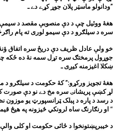
ودانولو ماسټر پلان جوړ کړے دے ـ”
هغۀ ووئيل چې د دې منصوبې مقصد د سيمې 
سره د سيلګرو د دې سيمو لورى ته پام راګر
خو ولې عادل ظريف دې دريځ سره اتفاق ؤنۀ ک
جوړول پرمختګ سره تړل سمه نۀ ده ځکه چ
ښکلا اغيزمنه کيږى ـ
هغۀ تجويز ورکړو:” کۀ حکومت د سيلګرو د موټ
لړ کښې پريشانۍ سره مخ دے نو دې صورت کښ
د رسد د پاره د پبلک ټرانسپورټ يو موزون 
او رنګارنګ ساه لرونکي څيزونه په هيڅ قيمت داؤ ته نۀ ايښودل به غوره وى ـ “
د خيبرپښتونخوا د ځائى حکومت او کلى والې ت