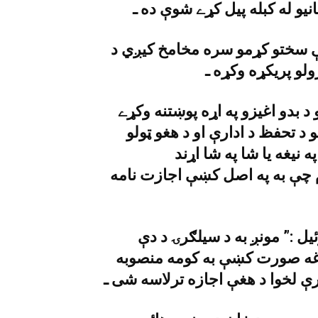
نيو له کبله پيل کړے شوې ده ـ
ښې سختو کړمو سره مخامخ کيږي د
د بدو اغيزو په اړه پوښتنه وکړے
د تحفظ د ادارې او د هغو ټولو
 نيغه يا شا په شا اړند
چې به په اصل کښې اجازت نامه
يل :” مونږ به د سيلګرۍ د دې
 دغه صورت کښې به کومه منصوبه