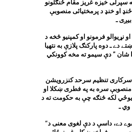
ه سپرلى خيزه غريز مقام ځنګلونو
ځنډ او خنډ د پرمختيائى منصوبې
يږى ـ
و نړيوالو فرمونو او کمپنيو څخه د
ښتے دے ـ دوه پارکنګ پلازې به نتهيا
ا شان ” دې سيمو ته مخه کوونکي
ير سرکارى تنظيم سرحد کنزرويشن
 منصوبې سره به په فطرى ښکلا او
يوځي لکه څنګه چې به حکومت ته د
“ګليات” ټکے د اردو ژبې د “ګلى” نه راخستے شوے دے، داسې د دې لغوى معنى د