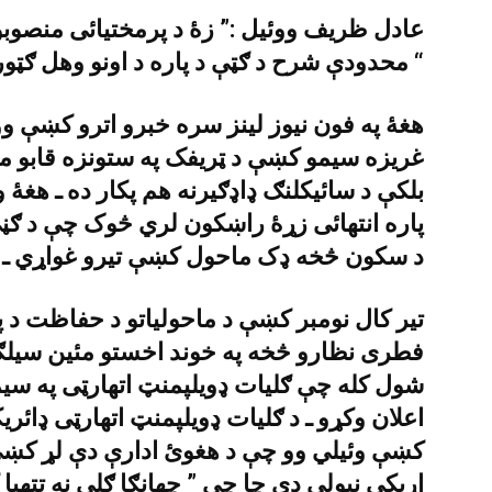
عادل ظريف ووئيل :” زۀ د پرمختيائى منصوبو پ
محدودې شرح د ګټې د پاره د اونو وهل ګټور ثابتيدے شى ؟ “
هغۀ په فون نيوز لينز سره خبرو اترو کښې 
غريزه سيمو کښې د ټريفک په ستونزه قابو مون
بلکې د سائيکلنګ ډاډګيرنه هم پکار ده ـ هغۀ 
پاره انتهائى زړۀ راښکون لري څوک چې د ګڼ
د سکون څخه ډک ماحول کښې تيرو غواړي ـ
تير کال نومبر کښې د ماحولياتو د حفاظت د پا
فطرى نظارو څخه په خوند اخستو مئين سيل
شول کله چې ګليات ډويلپمنټ اتهارټى په سيم
اعلان وکړو ـ د ګليات ډويلپمنټ اتهارټى ډائري
کښې وئيلي وو چې د هغوئ ادارې دې لړ کښې ګ
اړيکې نيولې دي چا چې ” چهانګا ګلى نه تتهيا 