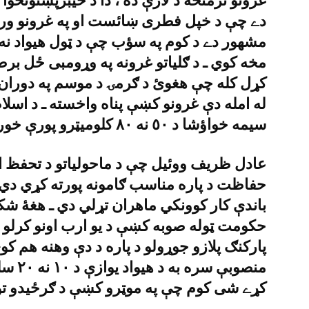
غرونو ترمنځه د لارې ده ، دا د خيبرپښتونخو
دے چې د خپل فطرى ښائست او په غرونو ورختلو
مشهور دے د کوم په سؤب چې د ټول هيواد نه 
مخه کوي ـ د ګلياتو غرونه په وړومبى ځل بر
کړل کله چې هغوئ د ګرمۍ د موسم په دورا
له امله دې غرونو کښې پناه واخسته ـ د اسلا
سيمه خواؤشا د ٥٠ نه ٨٠ کلوميټرو پورې خوره وره ده ـ
عادل ظريف ووئيل چې د ماحولياتو د تحفظ ادا
حفاظت د پاره مناسب ګامونه پورته کړي دي ا
باندې کار کوونکي ماهران تړلي دي ـ هغۀ شک
حکومت ټوله صوبه کښې د يو ارب اونو کرلو مه
پارکنګ پلازو جوړولو د پاره د دې وهنه هم کو
منصوبې
کړے شى کوم چې په موټرو کښې د ګرځيدو تو