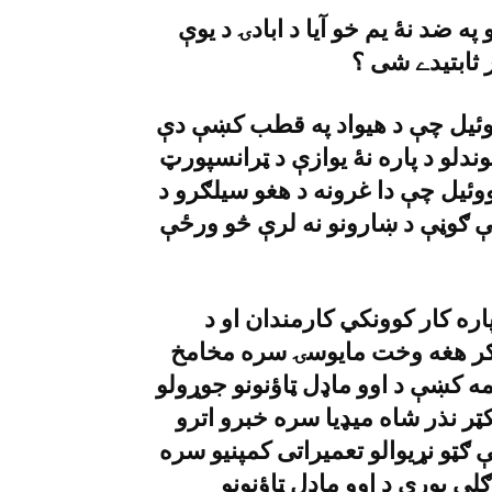
ه ضد نۀ يم خو آيا د ابادۍ د يوې
ووئيل چې د هيواد په قطب کښې دې
دلو د پاره نۀ يوازې د ټرانسپورټ
ووئيل چې دا غرونه د هغو سيلګرو د
ې ګوڼې د ښارونو نه لرې څو ورځې
ره کار کوونکي کارمندان او د
ګر هغه وخت مايوسۍ سره مخامخ
ه کښې د اوو ماډل ټاؤنونو جوړولو
کټر نذر شاه ميډيا سره خبرو اترو
ټو نړيوالو تعميراتى کمپنيو سره
ګلى پورې د اوو ماډل ټاؤنونو