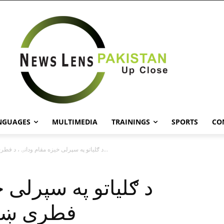
NGUAGES
MULTIMEDIA
TRAININGS
SPORTS
CO
د ګلياتو په سپرلى خيزه مقام ودانۍ ، د فطرى ښکلا د...
د ګلياتو په سپرلى خ
فطرى ښکلا