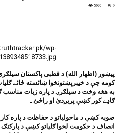
5086
0
پيښور (اظهار الله) د قطبى پاکستان سيلګرى 
کومه چې د خيبرپښتونخوا ښائسته ځائے ګليات
به هغه وخت د سيلګرۍ د پاره زيات مناسب 
ګاډے کور کښې پريږدئ او راځئ ـ
صوبه کښې د ماحولياتو د حفاظت د پاره کار ک
انصاف د حکومت لخوا ګلياتو کښې د پارکنګ پ