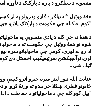
منصوبه د سيلګرو د پاره د پارکنګ د ناوړه اسا
هغۀ ووئيل :” سيلګر د ګاډو ودرولو په لړ ک
کوم له کبله چې حکومت د پارکنګ پلازو جوړولو پريکړه وکړه ـ”
د هغۀ نه چې کله د يادې منصوبې په ماحولياتو 
شوه نو هغۀ ووئيل چې حکومت ته د ماحولياتو 
ادارو له لورى، کومې چې ماحولياتو سره نيغ په
لري،نوآبجيکشن سرټيفيکيټ اخستل دى کوم 
ګڼلے شى ـ
عنايت الله نيوز لينز سره خبرو اترو کښې ووئ
ځايونو فطرى ښکلا خرابيدو ته ورنۀ کړو او
پيل کوو کله چې د ماحولياتو د حفاظت د ادارې لخوا د هغې اجازه ترلاسه شى ـ”