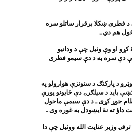
د فطرى ښکلا برقرار ساتلو سره
ځول هم دي ـ
ړو او وې وئيل چې د ودانيو
ې دې سره به د دې سيمو فطرى
رو د پارکنګ د ستونزې هوارولو په
ې بايد د سيلګرۍ دې ځايونو پورې
نظام جوړ کړى ـ د دې سيمې ماحول
رقۍ وزير عنايت الله ووئيل چې دا