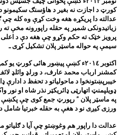
نومبر ٢٠١٣ء کښې پخوانى چيف جسټس
کورټ د اجازت نه بغير د هاؤسنګ سکيمونو د پلا
عدالته دا پريکړه هغه وخت کړې وه کله چې 
زياتيدونکى شمير په حقله راپورونه مخې ته 
پرويز خټک ته حکم وکړو چې هغه دې د اعلى 
سيمې په حواله ماسټر پلان تشکيل کړى ـ
اکتوبر ٢٠١٤ء کښې پيښور هائى کورټ
کمشنر ارباب محمد عارف، د ورلډ وائلډ لائف 
خيبرپښتونخوا د ماحولياتو د تحفظ د ادارې ډا
ډويلپمنټ اتهارټى ډائريکټر نذر شاه او نور و
په ماسټر پلان ” رپورټ جمع کوى چې پکښې د
ورزى کيږى نو د هغې به حقله خبرتيا شامل د
عدالت دا راپور هم وغوښتو چې آيا د ګلياتو م
کښې ماسټر پلان او تعميراتى قوانين جوړ کړے 