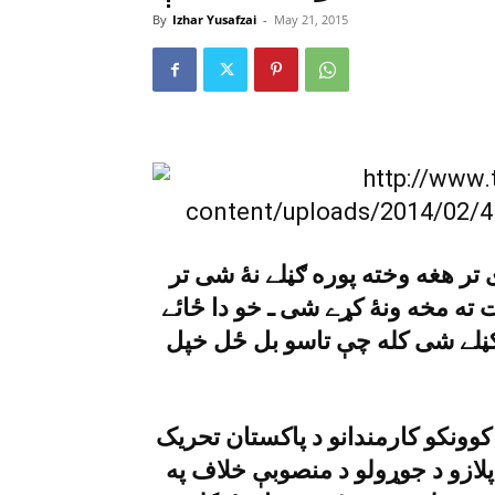
By
Izhar Yusafzai
-
May 21, 2015
تر هغه وخته پوره ګڼلے نۀ شى تر
 ته مخه ونۀ کړے شى ـ خو دا ځائے
ګڼلے شى کله چې تاسو بل ځل خپل
وونکو کارمندانو د پاکستان تحريک
لازو د جوړولو د منصوبې خلاف په