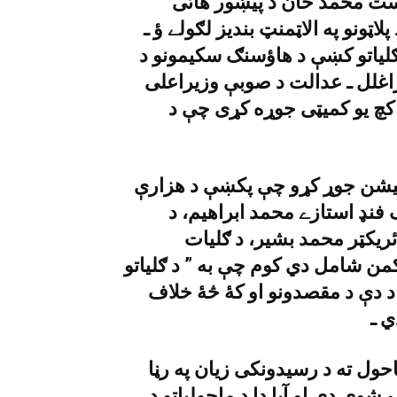
 دوست محمد خان د پيښور هائى
ټونو په الاټمنټ بنديز لګولے ؤ ـ
ګلياتو کښې د هاؤسنګ سکيمونو د
راغلل ـ عدالت د صوبې وزيراعلى
کچ يو کميټى جوړه کړى چې د
 يو کميشن جوړ کړو چې پکښې د هزارې
فنډ استازے محمد ابراهيم، د
ئريکټر محمد بشير، د ګليات
اکمن شامل دي کوم چې به ” د ګلياتو
 دې د مقصدونو او کۀ څۀ خلاف
ي ـ
احول ته د رسيدونکى زيان په رڼا
شوي دي او آيا دا د ماحولياتو د