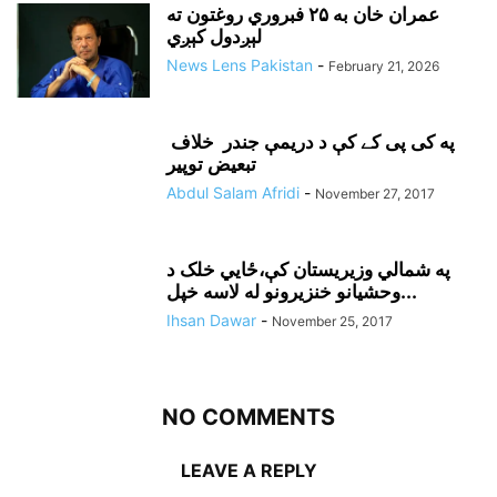
عمران خان به ۲۵ فبروري روغتون ته
لېږدول کېږي
News Lens Pakistan
-
February 21, 2026
په کی پی کے کې د دريمې جندر خلاف
تبعيض توپير
Abdul Salam Afridi
-
November 27, 2017
په شمالي وزيريستان کې،ځايي خلک د
وحشيانو خنزيرونو له لاسه خپل...
Ihsan Dawar
-
November 25, 2017
NO COMMENTS
LEAVE A REPLY