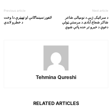
Previous article
Next article
د سرائيکۍ ژبې د نوميالى شاعر
لاهور:سينماګانې او تهيټرې دا وخت
شاکر شجاع آبادى د مرستې ټولې
د خطرو لاندې
دعوې د خبرو تر حده پاتې شوې
Tehmina Qureshi
RELATED ARTICLES