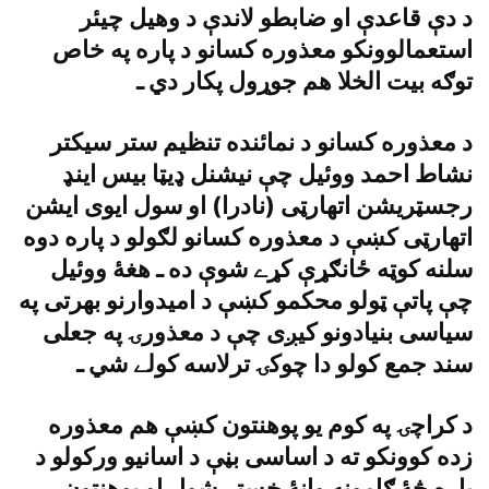
د دې قاعدې او ضابطو لاندې د وهيل چيئر
استعمالوونکو معذوره کسانو د پاره په خاص
توګه بيت الخلا هم جوړول پکار دي ـ
د معذوره کسانو د نمائنده تنظيم ستر سيکتر
نشاط احمد ووئيل چې نيشنل ډيټا بيس اينډ
رجسټريشن اتهارټى (نادرا) او سول ايوى ايشن
اتهارټى کښې د معذوره کسانو لګولو د پاره دوه
سلنه کوټه ځانګړې کړے شوې ده ـ هغۀ ووئيل
چې پاتې ټولو محکمو کښې د اميدوارنو بهرتى په
سياسى بنيادونو کيږى چې د معذورۍ په جعلى
سند جمع کولو دا چوکۍ ترلاسه کولے شي ـ
د کراچۍ په کوم يو پوهنتون کښې هم معذوره
زده کوونکو ته د اساسى بڼې د اسانيو ورکولو د
پاره څۀ ګامونه وانۀ خستے شول او پوهنتون