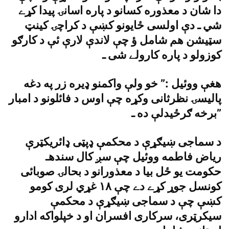
دا شان د معذوره کسانو د پاره اسانۍ پيدا کړے
شي ـ دې اولسى ځايونو کښې د کراچۍ کينټ
سټيشن هم شامل ؤ چې لاندې لارې ئې د کارګو
کوزولو د پاره کارولے شى ـ
هغې ووئيل :” خو ولې واکمنو ډيره زر په دغه
پاليسۍ نظرثانى وکړه چې اوس د فائلونو د امبار
برخه ګرځيدلې ده ـ”
د سماجى ښيګړې د محکمې ډپټى ډائريکټرې
رياض فاطمه ووئيل چې سږ کال سندهـ
حکومت يو ځل بيا د معذورانو د بحالۍ صوبائى
کونسل جوړ کړے دے چې ١٨ غړي لرى کومو
کښې چې د سماجى ښيګړې د محکمې
سيکرټرى، سرکارى افسران او د خپلواکه ادارو