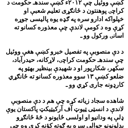
کښې ووئيل چې ٢٠١٢ء کښې سندهـ حکومت د
کراچۍ پوهنتون د ځانګړى تعليم شعبې او
خپلواکه ادارو سره په ګډه يوه پاليسى جوړه
کړې وه د کومې لاندې چې معذوره کسانو ته
اسانۍ ورکول وو ـ
د دې منصوبې په تفصيل خبرو کښې هغې ووئيل
چې سندهـ حکومت کراچۍ، لاړکانه، حيدرآباد،
سکهر، شکارپور او د شهيدې بينظير بهټو په
ضلعو کښې ١٣ سوو معذوره کسانو ته ځانګړي
کارډونه جارى کړي وو ـ
شاهده سجاد زياته کړه چې هم د دې منصوبې
لاندې د انسټى ټيوټ آف آرکيټيکټ پاکستان يوې
ډلې په ودانيو او اولسى ځايونو د څۀ ځانګړو
بدلونونو حوالې سره په ګوته کؤنه کړې وه چې