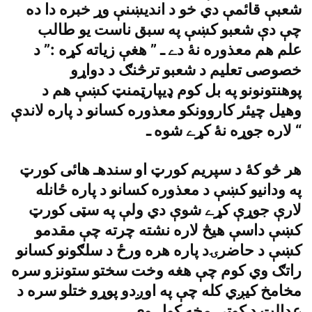
شعبې قائمې دي خو د انديښنې وړ خبره دا ده
چې دې شعبو کښې په سبق ناست يو طالب
علم هم معذوره نۀ دے ـ ” هغې زياته کړه :” د
خصوصى تعليم د شعبو ترڅنګ د دواړو
پوهنتونونو په بل کوم ډيپارټمنټ کښې هم د
وهيل چيئر کاروونکو معذوره کسانو د پاره لاندې
لاره جوړه نۀ کړے شوه ـ “
هر څو کۀ د سپريم کورټ او سندهـ هائى کورټ
په ودانيو کښې د معذوره کسانو د پاره ځانله
لارې جوړې کړے شوې دي ولې په سټى کورټ
کښې داسې هيڅ لاره نشته چرته چې مقدمو
کښې د حاضرۍد پاره هره ورځ د سلګونو کسانو
راتګ وي کوم چې هغه وخت سختو ستونزو سره
مخامخ کيږي کله چې په اوږدو پوړو ختلو سره د
عدالت د کوټې مخه کول وى ـ