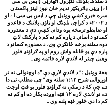
د سندهـ بلډنګ کنټرول اتهارټى (ايس بى سى
اے) ډپټى ډائريکټر نديم خان نيوز لينز پاکستان
سره خبرو کښې ووئيل چې د ايس بى سى اے او
د ٢٠٠٢ء د کراچۍ بلډنګ او ټاؤن پلاننګ د قاعدو
او ضابطو ترمخه يوه ودانۍ کښې دې د معذوره
کسانو د اسانۍ د پاره کم نه کم د پارکنګ لاټ
دوه سلنه برخه ځانګړې وى، د معذوره کسانو د
پاره دې يو ځانله واش روم او په ګراؤنډ فلور
وهيل چيئر له لاندې لاره قائمه وى ـ
هغۀ ووئيل :” د لاندې لارې دې “د اوچتوالى نه تر
اوږوالى شرح ١:١٢ سلنه وى” چې مطلب ئې دا
دے چې کۀ د زمکې نه ګراؤنډ فلور يو فټ اوچت
دے نو لاندې لاره ١٢ فټه اوږده پکار ده او کم نه
کم دا دې څلور فټه پلنه وى ـ