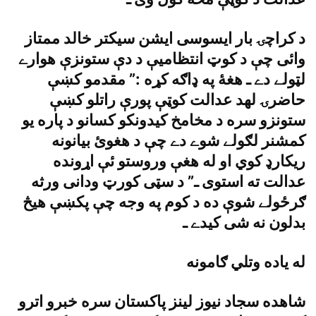
د کراچۍ بار ايسوسى ايشن سيکتر خالد ممتاز
وائى چې د کوټ انتظاميې د دې ستونزې هوارے
لټولے دے ـ هغۀ په ډاګه کړه :” مقدمو کښې
حاضرۍ لهد عدالت کوټې پورې راتلو کښې
ستونزو سره د مخامخ کيدونکو کسانو د پاره يو
کمشنر لګولے شوے دے چې د هغوئ بيانونه
ريکارډ کوي او له هغې وروستو ئې اړونده
عدالت ته استوى ـ” د سټى کورټ ودانى ورثه
ګرځولے شوې ده د کوم په وجه چې پکښې هيڅ
بدلون نه شى کيدے ـ
له ياده وتلي ګامونه
شاهده سجاد نيوز لينز پاکستان سره خبرو اترو