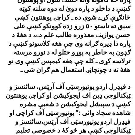
کښې د داخلو د پاره دوئ له دوه سلنه کوټه
ځانګړې کړے شوې ده ـ کراچۍ پوهنتون کښې
سبق ته ناستو ٥٠ زرو زده کوونکو کښې على
حسن يوازينے معذوره طالب علم دے، د هغۀ د
پاره دا ډيره ګرانه وى چې هغه کلاسونو کښې د
ګډون په خاطر په پوړو ختلو له د نورو مرسته
ترلاسه کړى ـ کله چې هغه کيمپس کښې وى نو
هغۀ ته د چونچاڼۍ استعمال هم ګران شى ـ
د فيډرل اردو يونيورسټى آف آرټس، سائنسز و
ټيکنالوجى ډين اف ايجوکيشن او کراچۍ پوهنتون
کښې د سپيشل ايجوکيشن د شعبې مشره
شاهده سجاد وائى :” يونيورسټى آف کراچى او
فيډرل اردو يونيورسټى آف آرټس،سائنسز و
ټيکنالوجى کښې هر څو کۀ د خصوصى تعليم