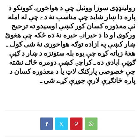
رولينډډى سوزا ووئيل چې د هواخورۍ کوونکو د
پاره دا ښار شايد چې مناسب نۀ دے چې له امله
ئې معذوره کسان کور کښې اوسيدو ته ترجيح
ورکوى او دا د حيرانۍ خبره نۀ ده ځکه چې هغوئ
ښار کښې په ازاده توګه هواخورى نۀ شى کولے ـ
هغۀ زياته کړه چې يوه بله ستونزه د ښار د ګڼې
ګوڼې ابادى ده ـ کراچۍ کښې دومره ځائے نشته
چې خصوصى پارکنګ لاټ يا د معذوره کسان د
پاره ځانګړې لارې جوړې کړے شي ـ