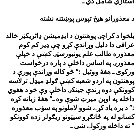
استازي شامل دي ـ
د معذورانو هيڅ تپوس پوښتنه نشته
بلخوا د کراچۍ پوهنتون د ايډميشن ډائريکټر خالد
عراقى دا دليل وړاندې کړو چې ډير کم کوم
معذوره طالب علم يونيورسټۍ کښې د خپلې
معذورۍ په اساس داخلې د پاره درخواست
ورکوى ـ هغۀ ووئيل :” څو کاله وړاندې پورې د
پوهنتون په اردو شعبه کښې ګولډ ميډل ترلاسه
کوونکې دوه ړندې جينکۍ داخلې وې خو د هغوي
داخله په اوپن ميرټ شوې وه ـ” هغۀ زياته کړه
:” د بره ياد کړے شوو لاملونو په سؤب معذوره
کسانو له په ځانګړو سيټونو ريګولر زده کوونکو
ته داخله ورکولے شى ـ “