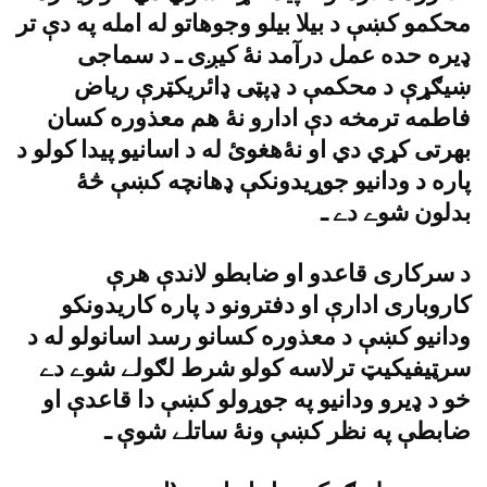
محکمو کښې د بيلا بيلو وجوهاتو له امله په دې تر
ډيره حده عمل درآمد نۀ کيږى ـ د سماجى
ښيګړې د محکمې د ډپټى ډائريکټرې رياض
فاطمه ترمخه دې ادارو نۀ هم معذوره کسان
بهرتى کړي دي او نۀهغوئ له د اسانيو پيدا کولو د
پاره د ودانيو جوړيدونکې ډهانچه کښې څۀ
بدلون شوے دے ـ
د سرکارى قاعدو او ضابطو لاندې هرې
کاروبارى ادارې او دفترونو د پاره کاريدونکو
ودانيو کښې د معذوره کسانو رسد اسانولو له د
سرټيفيکيټ ترلاسه کولو شرط لګولے شوے دے
خو د ډيرو ودانيو په جوړولو کښې دا قاعدې او
ضابطې په نظر کښې ونۀ ساتلے شوې ـ