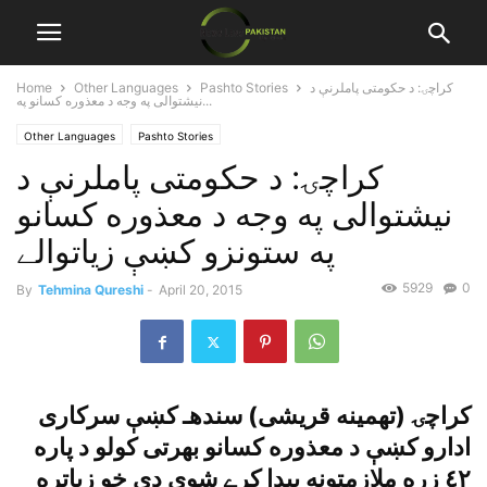
کراچۍ: د حکومتى پاملرنې د
Pashto Stories
Other Languages
Home
نيشتوالى په وجه د معذوره کسانو په...
Other Languages
Pashto Stories
کراچۍ: د حکومتى پاملرنې د
نيشتوالى په وجه د معذوره کسانو
په ستونزو کښې زياتوالے
5929
0
By
Tehmina Qureshi
-
April 20, 2015
کراچۍ (تهمينه قريشى) سندهـ کښې سرکارى
ادارو کښې د معذوره کسانو بهرتى کولو د پاره
٤٢ زره ملازمتونه پيدا کړے شوي دي خو زياتره