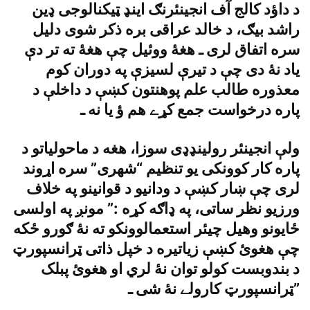
د داؤد کالج آف انجينئرنګ اينډ ټيکنالوجى ډين
راشد بيګ، د خالد عراقى بره ذکر شوى دليل
سره اتفاق لرى ـ هغۀ ووئيل چې هغۀ ته تر دې
ياد نۀ دى چې د تيرې لسيزې په دوران کوم
معذوره طالب علم پوهنتون کښې د داخلې د
پاره درخواست جمع کړے هم ؤ يا نه ـ
ولې انجينئر رولينډډى سوزا، هغه د ماحولياتو د
پاره کار کوونکى يو تنظيم “شهرى” سره اړوند
لرى چې ښار کښې د ودانيو د قوانينو په خلاف
ورزيو نظر ساتى، په ډاګه کړه :” مونږ په اولسى
ځايونو وهيل چيئر استعمالوونکو ته نۀ ګورو ځکه
چې هغوئ کښې زياتيره د خپل ذاتى ټرانسپورټ
د بندوبست کولو توان نۀ لري او هغوئ پبلک
ټرانسپورټ کارولے نۀ شى ـ”